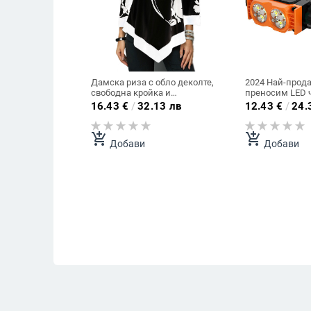
Дамска риза с обло деколте,
2024 Най-прод
свободна кройка и
преносим LED 
неравномерен подгъв, пролет/
презареждащ се
16.43
€
/
32.13 лв
12.43
€
/
24.
есен 2020, Amazon/eBay, уличен
живот на батер
стил
къмпинг на от
add_shopping_cart
add_shopping_cart
Добави
Добави