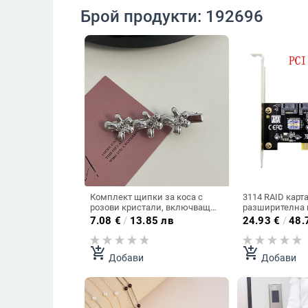
Брой продукти: 192696
Комплект щипки за коса с
3114 RAID карт
розови кристали, включващ
разширителна к
фиби от сребърна алуминиева
разширителна 
7.08
€
/
13.85 лв
24.93
€
/
48.
сплав, странични щипки,
конверторна ка
щипки за бретон и щипки за
патешка човка.
add_shopping_cart
add_shopping_cart
Добави
Добави