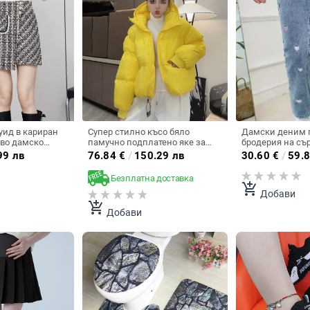
уид в кариран
Супер стилно късо бяло
Дамски деним 
ово дамско
памучно подплатено яке за
бродерия на сър
​свят, пола с
жени, нов стил зима 2025,
крачоли и еласт
99 лв
76.84
€
/
150.29 лв
30.60
€
/
59.8
 копчета,
шикозен и ежедневен дизайн.
трансгранична 
правилна пола
американска в
Безплатна доставка
add_shopping_cart
Добави
add_shopping_cart
Добави