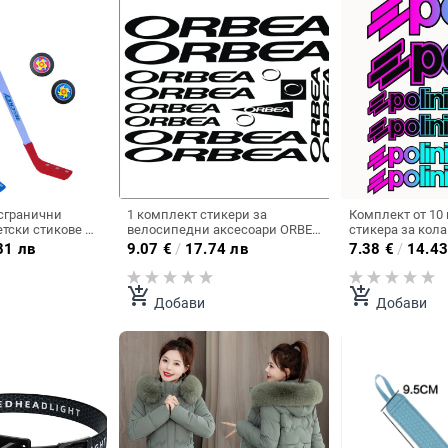
сгранични
1 комплект стикери за
Комплект от 10
тски стикове за
велосипедни аксесоари ORBEA
стикера за кола 
а начинаещи,
(шосеен велосипед), стикери
за мотоциклети,
81 лв
9.07
€
/
17.74 лв
7.38
€
/
14.43
а и стикове за
за рамка на велосипед,
графични, водо
за начинаещи.
„Направи си сам“ велосипед
слънцезащитни
add_shopping_cart
add_shopping_cart
Добави
Добави