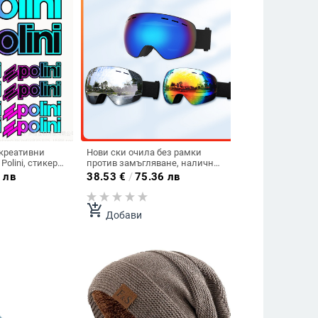
 креативни
Нови ски очила без рамки
Polini, стикери
против замъгляване, налични
 PVC стикери,
директно от производителя,
 лв
38.53
€
/
75.36 лв
устойчиви и
2025 г., с двойна леща, с
.
висока разделителна
способност и широко зрително
add_shopping_cart
Добави
поле.