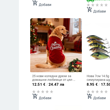
add_shopping_cart
Добави
add_shopping_cart
Добави
25 нови коледни дрехи за
Нова 7см 14.5g
домашни любимци от цял ​​
симулирана щ
свят, есенни и зимни дрехи за
(Jerkbait)
12.51
€
/
24.47 лв
8.95
€
/
17.5
два крака, коледни дрехи за
кучета в европейски и
американски стил, коледно
add_shopping_cart
add_shopping_cart
Добави
Добави
облекло за през деня