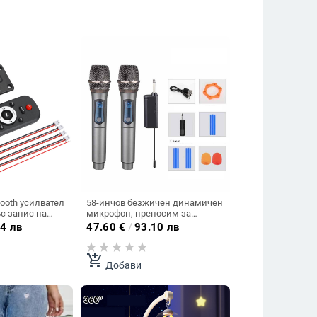
tooth усилвател
58-инчов безжичен динамичен
с запис на
микрофон, преносим за
агуби, модул за
конференции, стрийминг на
4 лв
47.60
€
/
93.10 лв
MP3 за кола
живо, KTV, сцена, пеене,
караоке и домашна употреба.
add_shopping_cart
Добави