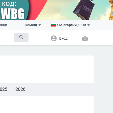
овци
Помощ
/
Български
/
EUR
search
account_circle
shopping_basket
Вход
025
2026