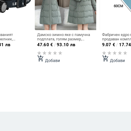
аваният
Дамско зимно яке с памучна
Фабричен едро 
челник,
подплата, голям размер,
продаван компл
 с USB, с дълъг
свободно прилягащо, с двоен
баня с топка ти
31 лв
47.60
€
/
93.10 лв
9.07
€
/
17.74
ията, челник за
цип и средна дължина, с
за ексфолиране
крито
памучна подплата
гръб и четка за 
add_shopping_cart
add_shopping_cart
Добави
Добави