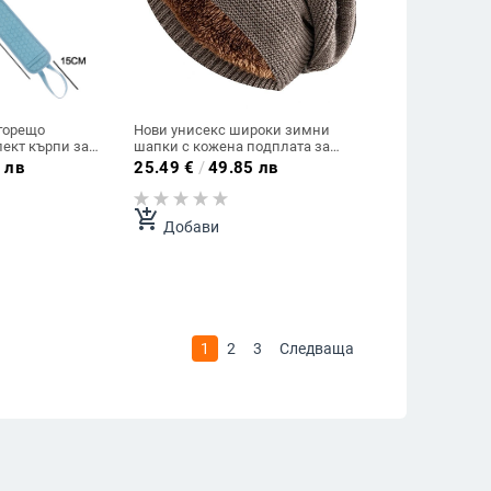
горещо
Нови унисекс широки зимни
ект кърпи за
шапки с кожена подплата за
п пчелна пита
мъже и жени мъже W
 лв
25.49
€
/
49.85 лв
, носилка за
вана
add_shopping_cart
Добави
1
2
3
Следваща