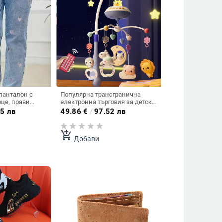
панталон с
Популярна трансгранична
це, прави
електронна търговия за детски
ичност, за
мобилен декор за бебета,
5 лв
49.86
€
/
97.52 лв
европейска и
креватчета, колички,
ъншна търговия
успокояващи и разхлаждащи
дрънкалки.
add_shopping_cart
Добави