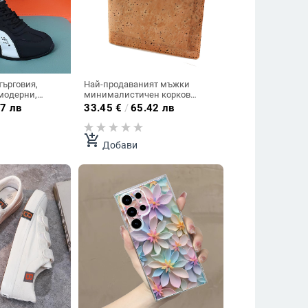
търговия,
Най-продаваният мъжки
модерни,
минималистичен корков
 и дамски
портфейл , хоризонтален
7 лв
33.45
€
/
65.42 лв
еки,
портфейл за монети, двойно
иверсални
сгъваем портфейл
за увеличаване
add_shopping_cart
Добави