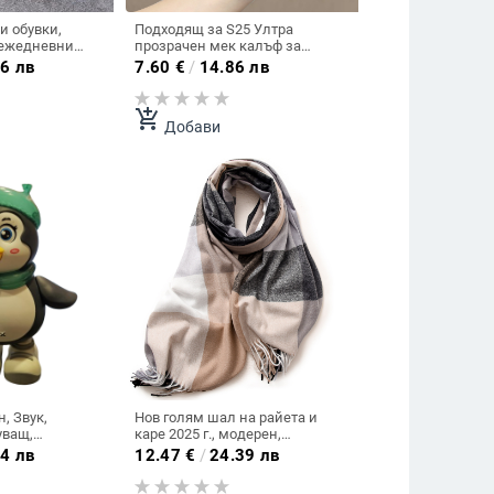
 обувки,
Подходящ за S25 Ултра
 ежедневни
прозрачен мек калъф за
версални
телефон A25 цвете S24 Plus нов
6 лв
7.60
€
/
14.86 лв
вки с велкро
розов S21 защитен мек калъф
ролетни бели
A16
ки за двойки.
add_shopping_cart
Добави
, Звук,
Нов голям шал на райета и
уващ,
каре 2025 г., модерен,
елегантен и изтънчен стил,
4 лв
12.47
€
/
24.39 лв
висок клас топъл шал за жени
през есента и зимата