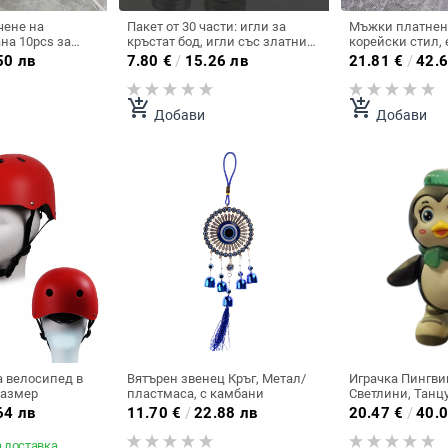
чене на
Пакет от 30 части: игли за
Мъжки платнени
на 10pcs за
кръстат бод, игли със златни
корейски стил,
иатюрна ръчно
опашки, игли с тъп връх, игли
маратонки, уни
50 лв
7.80
€
/
15.26 лв
21.81
€
/
42.6
чка от ратан,
за бродиране, игли за кръстат
ученически обу
вление
бод, игли и инструменти за
закопчаване, п
конци.
маратонки, обув
add_shopping_cart
add_shopping_cart
Добави
Добави
а велосипед в
Вятърен звенец Кръг, Метал/
Играчка Пингвин
размер
пластмаса, с камбани
Светлини, Танц
Пластмасов
64 лв
11.70
€
/
22.88 лв
20.47
€
/
40.0
 доставка