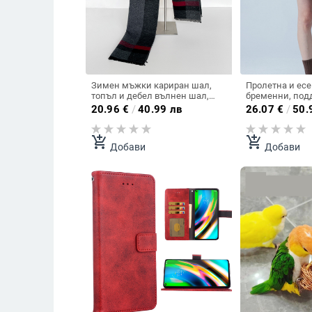
Зимен мъжки кариран шал,
Пролетна и есе
топъл и дебел вълнен шал,
бременни, под
модерен и стилен, INS стил,
А-силует, пред
20.96
€
/
40.99 лв
26.07
€
/
50.
имитация на кашмир шал на
панталони за б
едро
пола против из
популярен онла
add_shopping_cart
add_shopping_cart
Добави
Добави
пола за отслаб