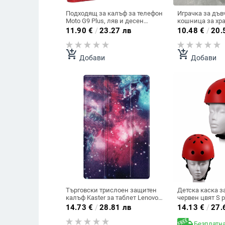
Подходящ за калъф за телефон
Играчка за дъв
Moto G9 Plus, ляв и десен
кошница за хра
капак, слот за карти, тип
папагали, мин
11.90
€
/
23.27 лв
10.48
€
/
20.
портфейл, стойка, защитен
изработена игра
кожен калъф
птица за заба
add_shopping_cart
add_shopping_cart
Добави
Добави
Търговски трислоен защитен
Детска каска з
калъф Kaster за таблет Lenovo
червен цвят S 
Tab M10 HD (2-ро поколение)
14.73
€
/
28.81 лв
14.13
€
/
27.
X306F
Безплатна