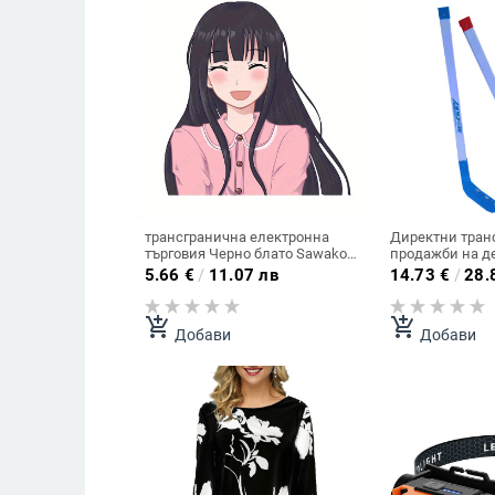
трансгранична електронна
Директни тран
търговия Черно блато Sawako
продажби на де
Лечебна усмивка Аниме герой
хокей на лед з
5.66
€
/
11.07 лв
14.73
€
/
28.
Стикери за кола Креативни 2D
учебни помагал
декоративни стикери
хокей на пода 
add_shopping_cart
add_shopping_cart
Добави
Добави