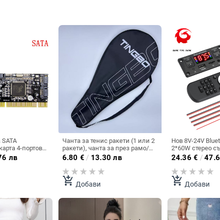
а SATA
Чанта за тенис ракети (1 или 2
Нов 8V-24V Blue
арта 4-портова
ракети), чанта за през рамо/
2*60W стерео съ
PCI към SATA
ръчна чанта, чанта за скуош,
разговори без з
76 лв
6.80
€
/
13.30 лв
24.36
€
/
47.6
рта RAID карта
преносима и издръжлива
декодиране на 
чанта за съхранение.
add_shopping_cart
add_shopping_cart
Добави
Добави