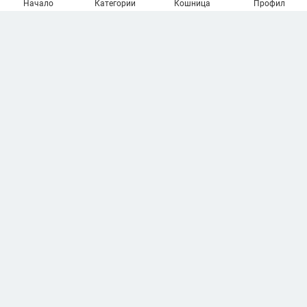
Начало
Категории
Кошница
Профил
Геймърска светеща мишка
2021-06-11 15:00:00
Гледай отново