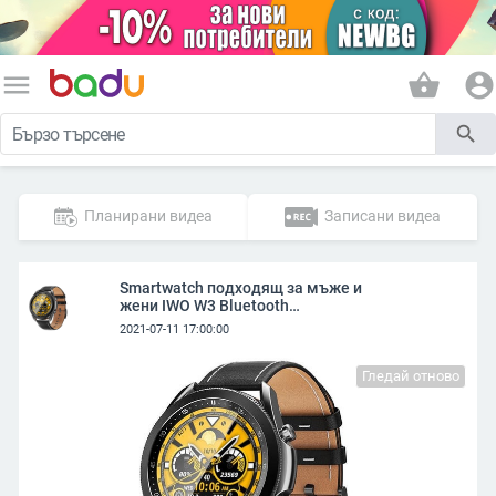
menu
shopping_basket
account_circle
search
Планирани видеа
Записани видеа
Smartwatch подходящ за мъже и
жени IWO W3 Bluetooth
съвместим с Android и IOS
2021-07-11 17:00:00
Гледай отново