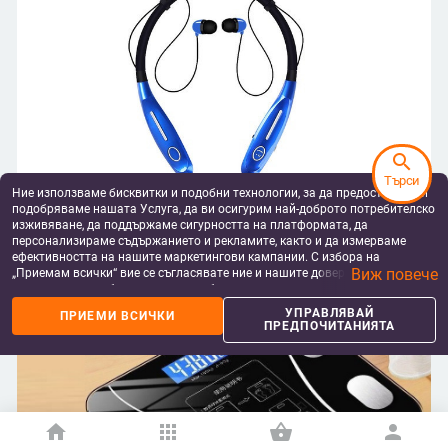
search
Търси
Ние използваме бисквитки и подобни технологии, за да предоставяме и
подобряваме нашата Услуга, да ви осигурим най-доброто потребителско
изживяване, да поддържаме сигурността на платформата, да
персонализираме съдържанието и рекламите, както и да измерваме
Домашен електронен кантар за
ефективността на нашите маркетингови кампании. С избора на
измерване на тегло с bluetooth
Виж повече
„Приемам всички“ вие се съгласявате ние и нашите доверени партньори
зареждане
да съхраняваме бисквитки и подобни технологии на вашето устройство
2021-06-14 14:00:00
за рекламни и аналитични цели. Можете по всяко време да управлявате
УПРАВЛЯВАЙ
ПРИЕМИ ВСИЧКИ
своите предпочитания, като натиснете „Управлявай предпочитанията“.
ПРЕДПОЧИТАНИЯТА
Гледай отново
За повече информация, моля, вижте нашата
Политика за защита на
данните
.
home
apps
shopping_basket
person