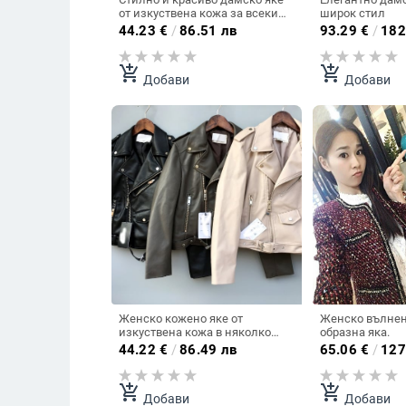
от изкуствена кожа за всеки
широк стил
повод
44.23
€
/
86.51 лв
93.29
€
/
182
add_shopping_cart
add_shopping_cart
Добави
Добави
Женско кожено яке от
Женско вълнено
изкуствена кожа в няколко
образна яка.
цвята - червено, жълто и черно
44.22
€
/
86.49 лв
65.06
€
/
127
- Слим.
add_shopping_cart
add_shopping_cart
Добави
Добави