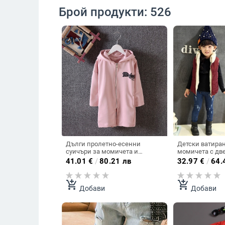
Брой продукти: 526
Дълги пролетно-есенни
Детски ватиран
суичъри за момичета и
момичета с две
момчета - Розов, Сив, Зелен
41.01
€
/
80.21 лв
32.97
€
/
64.
цвят.
add_shopping_cart
add_shopping_cart
Добави
Добави