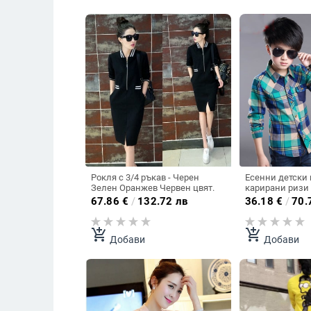
Рокля с 3/4 ръкав - Черен
Есенни детски памучни
Зелен Оранжев Червен цвят.
карирани ризи 
два цвята.
67.86
€
/
132.72 лв
36.18
€
/
70.
add_shopping_cart
add_shopping_cart
Добави
Добави