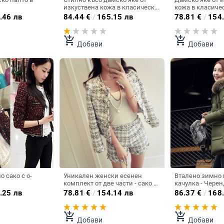
изкуствена кожа в класическо
кожа в класичес
черно
много ципове
.46 лв
84.44
€
/
165.15 лв
78.81
€
/
154
add_shopping_cart
add_shopping_cart
Добави
Добави
 сако с о-
Уникален женски есенен
Вталено зимно 
комплект от две части - сако и
качулка - Черен
къс панталон - Розов Бял
Зелен, Син цвят
.25 лв
78.81
€
/
154.14 лв
86.37
€
/
168
Черен цвят.
add_shopping_cart
add_shopping_cart
Добави
Добави