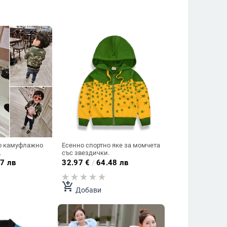
о камуфлажно
Есенно спортно яке за момчета
.
със звездички.
7 лв
32.97
€
/
64.48 лв
add_shopping_cart
Добави