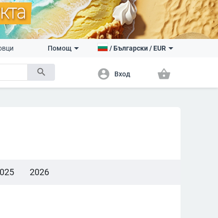
овци
Помощ
/
Български
/
EUR
search
account_circle
shopping_basket
Вход
025
2026