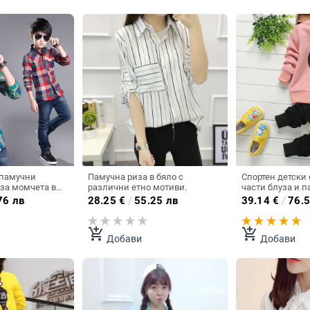
Памучна риза в бяло с
Спортен детски 
за момчета в
различни етно мотиви.
части блуза и п
момичета в два 
76 лв
28.25
€
/
55.25 лв
39.14
€
/
76.5
add_shopping_cart
add_shopping_cart
Добави
Добави