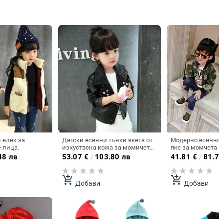
 елек за
Детски есенни тънки якета от
Модерно есенн
 лица.
изкуствена кожа за момичета -
яке за момчета 
Черни и Червени.
48 лв
53.07
€
/
103.80 лв
41.81
€
/
81.7
add_shopping_cart
add_shopping_cart
Добави
Добави