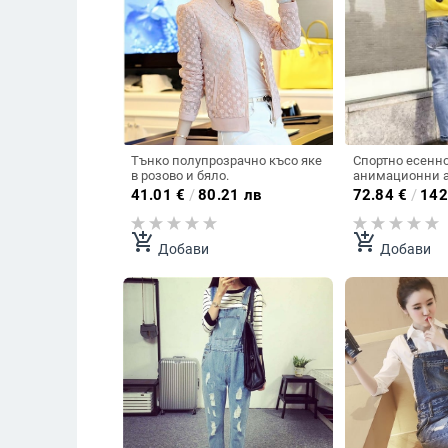
Тънко полупрозрачно късо яке
Спортно есенно
в розово и бяло.
анимационни 
Черен Жълт Ор
41.01
€
/
80.21 лв
72.84
€
/
142
add_shopping_cart
add_shopping_cart
Добави
Добави