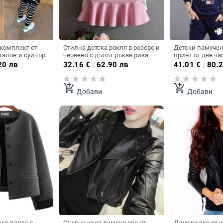
комплект от
Стилна детска рокля в розово и
Детски памучен
нталон и суичър
червено с дълъг ръкав риза
принт от две части в
сив,червен и тъ
20 лв
32.16
€
/
62.90 лв
41.01
€
/
80.2
add_shopping_cart
add_shopping_cart
Добави
Добави
ко палто в
Стилно късо дамско яке от
Дамско яке от 