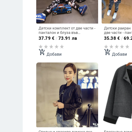
Детски комплект от две части -
Детски раиран 
панталон и блуза във
две части - па
флорални мотиви
37.79
€
/
73.91 лв
35.38
€
/
69.
add_shopping_cart
add_shopping_cart
Добави
Добави
Стилно и красиво дамско яке
Елегантно дамс