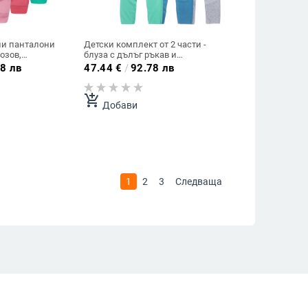
ни панталони
Детски комплект от 2 части -
озов,
блуза с дълъг ръкав и
тлосин цвят
панталон в различни цветове
8 лв
47.44
€
/
92.78 лв
add_shopping_cart
Добави
1
2
3
Следваща