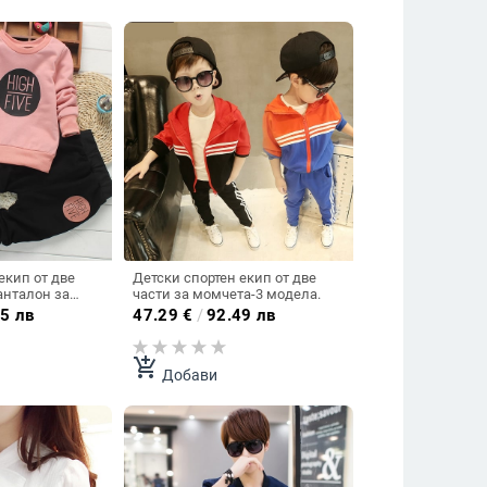
екип от две
Детски спортен екип от две
анталон за
части за момчета-3 модела.
цвята.
5 лв
47.29
€
/
92.49 лв
add_shopping_cart
Добави