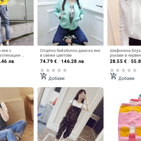
 яке с
Спортно бейзболно дамско яке
Шифонена блуз
апликации-
в свежи цветове
ръкави в червен
анжев Бял цвят.
.46 лв
74.79
€
/
146.28 лв
28.55
€
/
55.8
add_shopping_cart
add_shopping_cart
Добави
Добави