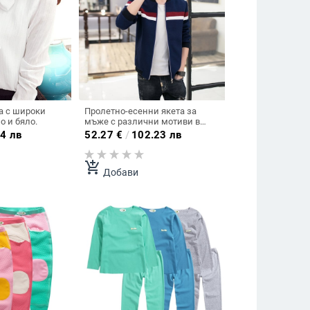
а с широки
Пролетно-есенни якета за
о и бяло.
мъже с различни мотиви в
няколко цвята.
4 лв
52.27
€
/
102.23 лв
add_shopping_cart
Добави