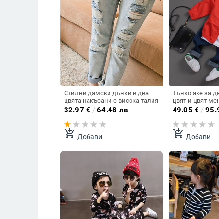
Стилни дамски дънки в два
Тънко яке за д
цвята накъсани с висока талия
цвят и цвят ме
32.97
€
/
64.48 лв
49.05
€
/
95.
add_shopping_cart
add_shopping_cart
Добави
Добави