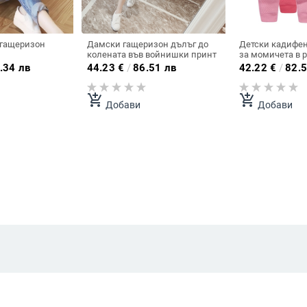
гащеризон
Дамски гащеризон дълъг до
Детски кадифе
колената във войнишки принт
за момичета в р
цикламен и све
.34 лв
44.23
€
/
86.51 лв
42.22
€
/
82.5
add_shopping_cart
add_shopping_cart
Добави
Добави