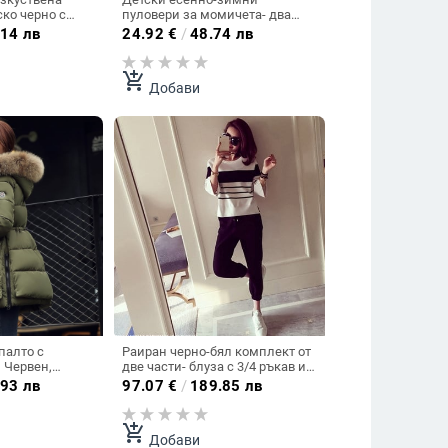
ко черно с
пуловери за момичета- два
модела,два цвята.
.14 лв
24.92
€
/
48.74 лв
add_shopping_cart
Добави
палто с
Раиран черно-бял комплект от
, Червен,
две части- блуза с 3/4 ръкав и
.
панталон.
.93 лв
97.07
€
/
189.85 лв
add_shopping_cart
Добави