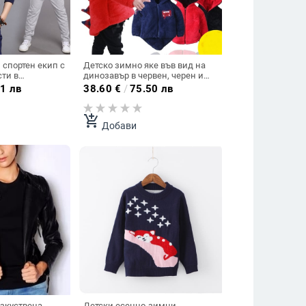
 спортен екип с
Детско зимно яке във вид на
динозавър в червен, черен и
мно син цвят.
тъмносин цвят с качулка
1 лв
38.60
€
/
75.50 лв
add_shopping_cart
Добави
изкуствена
Детски есенно-зимни