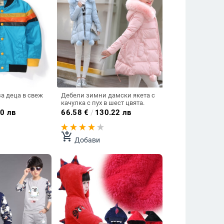
а деца в свеж
Дебели зимни дамски якета с
качулка с пух в шест цвята.
0 лв
66.58
€
/
130.22 лв
add_shopping_cart
Добави