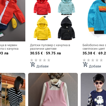
еца в червен
Детски пуловер с качулка в
Бейзболно яке з
нта с качулка
различни цветове
светлосин цвят
93 лв
30.55
€
/
59.75 лв
35.38
€
/
69.2
add_shopping_cart
add_shopping_cart
Добави
Добави