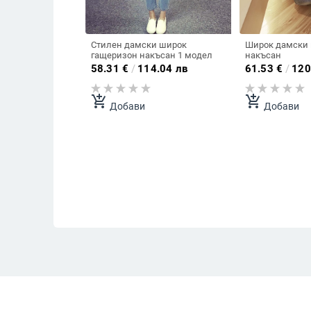
Стилен дамски широк
Широк дамски 
гащеризон накъсан 1 модел
накъсан
58.31
€
/
114.04 лв
61.53
€
/
120
add_shopping_cart
add_shopping_cart
Добави
Добави