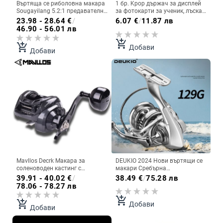
Въртяща се риболовна макара
1 бр. Kpop държач за дисплей
Sougayilang 5.2:1 предавателно
за фотокарти за ученик, лъскав
отношение с максимално
прозрачен стикер, калъф с
23.98 - 28.64
€
/
6.07
€
/
11.87 лв
съпротивление 8 кг макара за
висулка, протектор за
46.90 - 56.01 лв
риболов на шаран с
фотокарти
алуминиева шпула за бас щука,
add_shopping_cart
add_shopping_cart
Добави
пъстърва Pesca
Добави
Mavllos Decrk Макара за
DEUKIO 2024 Нови въртящи се
соленоводен кастинг с
макари Сребърна
единична дръжка, сила на
водоустойчива серия 800 1000
39.91 - 40.02
€
/
38.49
€
/
75.28 лв
плъзгане 15 кг, съотношение на
CNC дръжка Риболовна
78.06 - 78.27 лв
скоростта 6,4:1, ултралека
въртяща се макара Макара за
макара за риболов с примамка
солен риболов
add_shopping_cart
add_shopping_cart
Добави
Добави