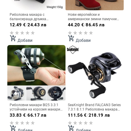
Риболовна макара с
Нови европейски и
балансираща дръжка
американски зимни памучни
Съотношение на предавките
ботуши с маншети,
12.49
€
/
24.43 лв
44.20
€
/
86.45 лв
3.0:1 Лека, ултра гладка,
многофункционални, френски
високоскоростна риболовна
ботуши до средата на прасеца,
принадлежност Dropship
дебел среден ток Мартин
add_shopping_cart
add_shopping_cart
Добави
Добави
ботуши 40-43 голям размер
ботуши
Риболовни макари Bl25 3.3:1
SeaKnight Brand FALCAN3 Series
устойчиви на корозия макари
7.3:1 8.1:1 Риболовна макара
от неръждаема стомана
за замятане на стръв Ultra-
33.83
€
/
66.17 лв
111.56
€
/
218.19 лв
Затворена макара за риболов
Linght 180g 15LB Морски
Аксесоари за риболовни
макари за далечно замятане
принадлежности
Алуминиева шпула
add_shopping_cart
add_shopping_cart
Добави
Добави