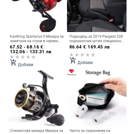
KastKing Spartacus II Макара за
Подходящ за 2019 Peugeot 208
замятане на стръв в червен
подлакътник кутия специално
цвят 8KG Max Drag 7+1
лого PEUGEOT нов 208
67.52 - 68.16
€
/
86.64
€
/
169.45 лв
Високоскоростна бобина за
подлакътник кутия аксесоари
132.06 - 133.31 лв
риболов с предавателно
за модификация
отношение
add_shopping_cart
add_shopping_cart
Добави
Добави
Спинингова макара Макара за
Чанта за съхранение на