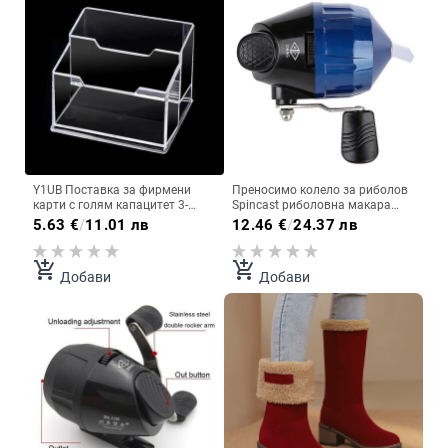
Y1UB Поставка за фирмени
Преносимо колело за риболов
карти с голям капацитет 3-
Spincast риболовна макара
степенна прозрачна колекция
прашка стрелба на открито
5.63
€
/
11.01 лв
12.46
€
/
24.37 лв
от карти с имена Органайзер за
харпун макара за стрели
калъф за жени Мъже Офис
висока риболовна макара
бюро
аксесоари за риболов
add_shopping_cart
add_shopping_cart
Добави
Добави