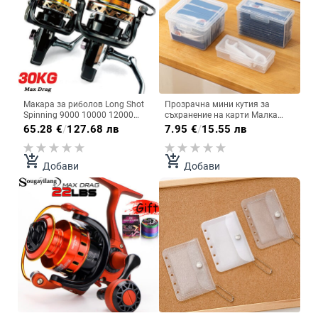
Макара за риболов Long Shot
Прозрачна мини кутия за
Spinning 9000 10000 12000
съхранение на карти Малка
Series Max Drag 30kg Surfcasting
кутия за съхранение на конци
65.28
€
/
127.68 лв
7.95
€
/
15.55 лв
Spinning Reel Соленоводни
за зъби Пластмасов контейнер
океански джигинг макари
за карти със снимки Поставка
за карти Органайзер за
add_shopping_cart
add_shopping_cart
Добави
Добави
настолен плот