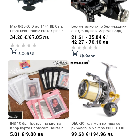
Max 8-25KG Drag 14+1 BB Carp
Без метално тяло без междини,
Front Rear Double Brake Spinning
сладководна и морска вода,
Fishing Reel Метална шпула
риболовна макара с двойна
34.28
€
/
67.05 лв
21.61 - 35.84
€
/
риболовни инструменти
употреба, голямо теглене, 8 кг
42.27 - 70.10 лв
риболовна макара солена вода
въртяща се макара, лява и
дясна размяна
add_shopping_cart
add_shopping_cart
Добави
Добави
INS 10 бр. Прозрачна цветна
DEUKIO Голяма въртяща се
Kpop карта Photocard Чанта за
риболовна макара 8000 10000
съхранение Idol Пощенски
12000 Максимално
5.01
€
/
9.80 лв
99.68
€
/
194.96 лв
картички Фото карти Защитен
съпротивление 20 кг морска