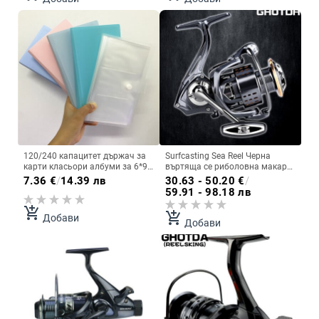
120/240 капацитет държач за
Surfcasting Sea Reel Черна
карти класьори албуми за 6*9
въртяща се риболовна макара
см настолни игри държач за
No Gap Серия High-casting Reel
7.36
€
/
14.39 лв
30.63 - 50.20
€
/
карти за книга 9 цвята
Предавателно отношение:
59.91 - 98.18 лв
5,2:1/4,9:1 Макара за морски
риболов
add_shopping_cart
add_shopping_cart
Добави
Добави