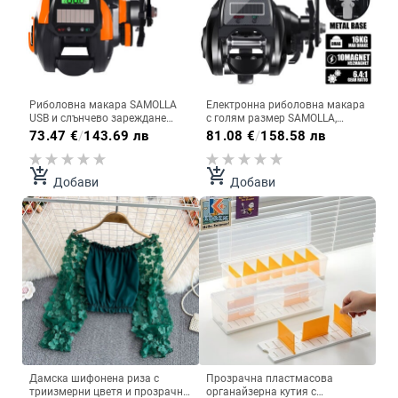
Риболовна макара SAMOLLA
Електронна риболовна макара
USB и слънчево зареждане
с голям размер SAMOLLA,
Електронен Led екран за
водоустойчива макара за
73.47
€
/
143.69 лв
81.08
€
/
158.58 лв
хвърляне на примамка 7.2:1
замятане на стръв за
Водоустойчиво соленоводно
дълбоководен леден риболов,
лято барабанно колело
сом, соларна + usb зареждане
add_shopping_cart
add_shopping_cart
Добави
Добави
Дамска шифонена риза с
Прозрачна пластмасова
триизмерни цветя и прозрачна
органайзерна кутия с