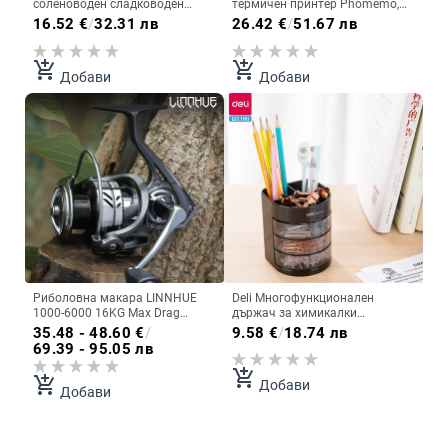
соленоводен сладководен
термичен принтер Phomemo,
риболов Свръхлека метална
подходяща за чанта за
16.52
€
/
32.31 лв
26.42
€
/
51.67 лв
рамка Гладка, здрава, висока
съхранение на термохартия
скорост за риболовна линия за
M02/M02S/M110/M02 Pro
всякакви видове риба
add_shopping_cart
add_shopping_cart
Добави
Добави
Риболовна макара LINNHUE
Deli Многофункционален
1000-6000 16KG Max Drag
държач за химикалки
Rubber Grip Соленоводна
Пластмасова кутия за
35.48 - 48.60
€
/
9.58
€
/
18.74 лв
сладководна въртяща се
съхранение Държач за
69.39 - 95.05 лв
макара Сребърна макара
химикалки Настолен
Pesca Carp Reel Fishing
персонален обикновен
add_shopping_cart
add_shopping_cart
Добави
многослоен студентски
Добави
канцеларски материал