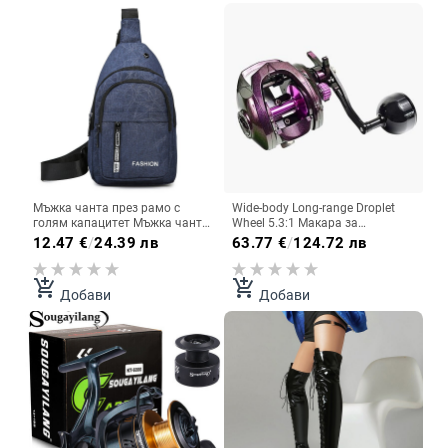
Мъжка чанта през рамо с
Wide-body Long-range Droplet
голям капацитет Мъжка чанта
Wheel 5.3:1 Макара за
за гърди от висок клас
замятане на примамка 12KG
12.47
€
/
24.39 лв
63.77
€
/
124.72 лв
Корейски стил Ежедневна
Макари за замятане на
универсална чанта за гърди
примамка с максимално
плъзгане за морски риболов/
add_shopping_cart
add_shopping_cart
Добави
Добави
риболов с лодка Pesca Iscas
Tackle