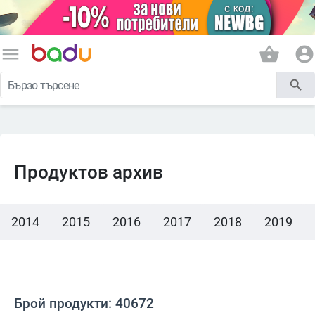
menu
shopping_basket
account_circle
search
Продуктов архив
2014
2015
2016
2017
2018
2019
Брой продукти: 40672