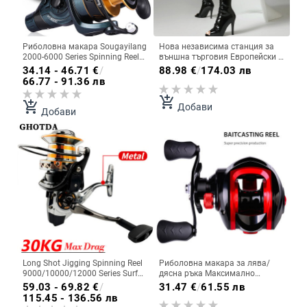
Риболовна макара Sougayilang
Нова независима станция за
2000-6000 Series Spinning Reel
външна търговия Европейски и
Max Drag 15kg със стоманен
американски секси дамски
34.14 - 46.71
€
/
88.98
€
/
174.03 лв
вал и свободна шпула за
ботуши над коляното с тънък
66.77 - 91.36 лв
риболов на шаран Pesca
ток рибешка уста с връзки
голям размер ботуши за нощен
add_shopping_cart
add_shopping_cart
Добави
клуб, танц на пилон
Добави
Long Shot Jigging Spinning Reel
Риболовна макара за лява/
9000/10000/12000 Series Surf
дясна ръка Максимално
Fishing Wheel 30KG Max Drag,
съпротивление с магнитна
59.03 - 69.82
€
/
31.47
€
/
61.55 лв
Saltwater Big Trolling Reel Pesca
спирачка Бобина за риболов
115.45 - 136.56 лв
Соленоводна сладководна