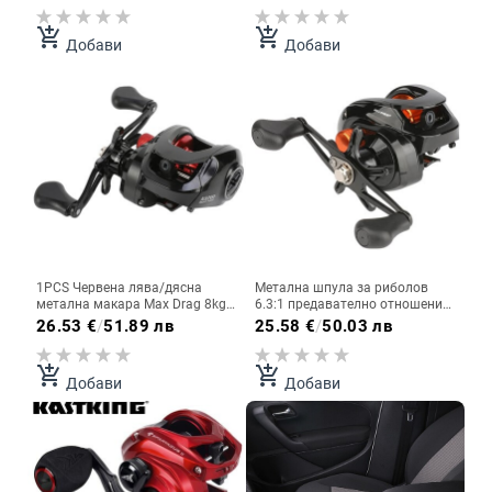
калъф Канцеларски материали
макара Без въдица
Соленоводна сладководна
add_shopping_cart
add_shopping_cart
Добави
Добави
риба Carretilha De Pesca
1PCS Червена лява/дясна
Метална шпула за риболов
метална макара Max Drag 8kg
6.3:1 предавателно отношение
Baitcasting риболовна макара
Baitcasting Риболовно колело
26.53
€
/
51.89 лв
25.58
€
/
50.03 лв
Соленоводна/сладководна
Baitcasting Макара 8 кг Макс
риболовна макара за костур
драг Соленоводна
щука за бас
високоскоростна риболовна
add_shopping_cart
add_shopping_cart
Добави
Добави
макара