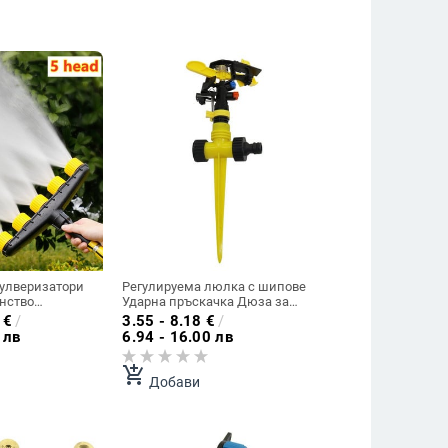
улверизатори
Регулируема люлка с шипове
анство
Ударна пръскачка Дюза за
на
поливане на градинска селско
€
/
3.55 - 8.18
€
/
а тревни
стопанство Напояване на
 лв
6.94 - 16.00 лв
топански
тревата Поливане на 360
й за напояване
градуса Ротационна струя
add_shopping_cart
трумент за
Добави