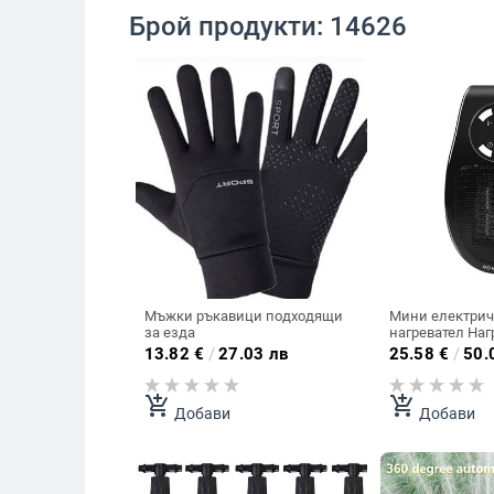
Брой продукти: 14626
Мъжки ръкавици подходящи
Мини електрич
за езда
нагревател Наг
13.82
€
/
27.03 лв
25.58
€
/
50.
add_shopping_cart
add_shopping_cart
Добави
Добави