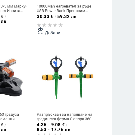
 3/5 мм маркуч
10000Mah нагревател за ръце
тел Извита
USB Power Bank Преносим
ане на
електрически джобен
€
/
30.33
€
/
59.32 лв
мер Градинска
нагревател за ръце Цифров
 лв
соари за
дисплей Фенерче Коледен
не 100 бр.
подарък
add_shopping_cart
Добави
60 градуса
Разпръсквач за напояване на
раменни
градинска ферма С опора 360-
оматични
градусови въртящи се
€
/
4.36 - 9.08
€
/
зи Градинско
разпръсквачи за трева
 лв
8.53 - 17.76 лв
ойство за
Градинско градинарство