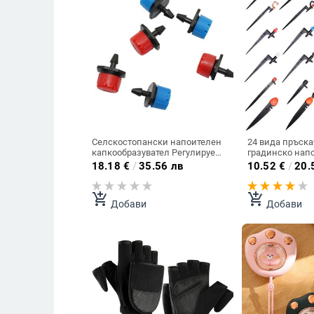
Селскостопански напоителен
24 вида пръска
капкообразувател Регулируем
градинско напо
воден поток Градинска вода
регулируеми п
18.18
€
/
35.56 лв
10.52
€
/
20.
Селскостопански инструменти
рефракционни
Капкообразуватели за
капкообразува
напояване 100 бр.
вихрови дюзи 1
add_shopping_cart
add_shopping_cart
Добави
Добави