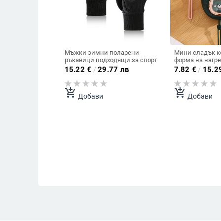
Мъжки зимни поларени
Мини сладък к
ръкавици подходящи за спорт
форма на нагре
USB акумулато
15.22
€
/
29.77 лв
7.82
€
/
15.2
електрически 
нагревател за 
на открито, път
add_shopping_cart
add_shopping_cart
Добави
Добави
употреба