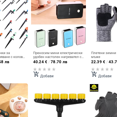
чки за
Преносим мини електрически
Плетени зимни 
яване с колове,
удобен настолен нагревател с
мъже
улверизатори,
мини щепсел Затопляща
58 лв
40.24
€
/
78.70 лв
22.39
€
/
43.7
машина за радиатор за ръце
тели, поливащи
през зимата, както се вижда
/4'' шип
по телевизора за дома
add_shopping_cart
add_shopping_cart
Добави
Добави