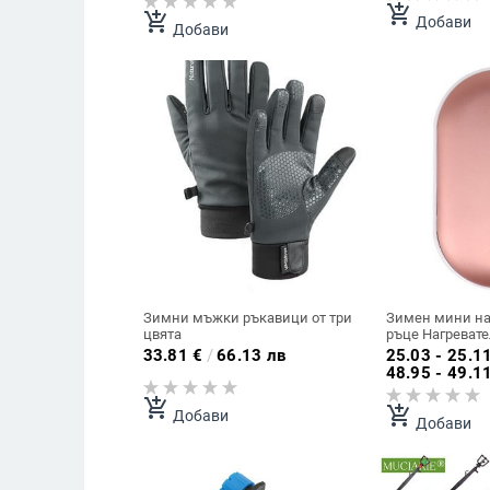
напояване
зимен нагрева
add_shopping_cart
add_shopping_cart
Добави
Добави
Зимни мъжки ръкавици от три
Зимен мини на
цвята
ръце Нагреват
Mobile Power U
33.81
€
/
66.13 лв
25.03 - 25.1
ръчен нагреват
48.95 - 49.1
Джобен анима
електрически 
add_shopping_cart
add_shopping_cart
Добави
Добави