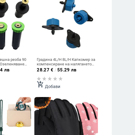
решна резба 90
Градина 4L/H 8L/H Капкомер за
а Озеленяване
компенсиране на налягането
инклери
на емитер Микро маркуч за
4 лв
28.27
€
/
55.29 лв
 Напоителна
напояване Капкова глава
ижващи дюзи
Водоспестяващ капкомер за
р.
напояване 200 бр.
add_shopping_cart
Добави