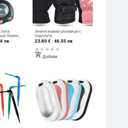
 лапа
Зимни мъжки ръкавици с
ръце Зимен
подплата
л за ръце
4 лв
23.80
€
/
46.55 лв
одложка USB
джобна
лектрическа
add_shopping_cart
Добави