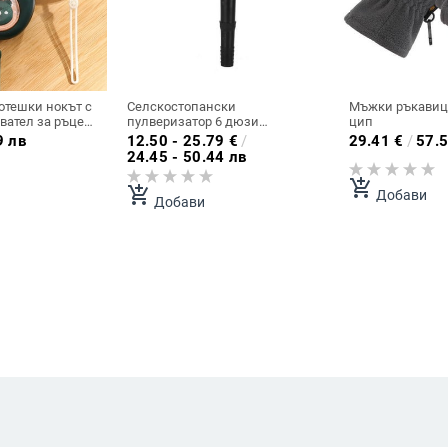
отешки нокът с
Селскостопански
Мъжки ръкавици
вател за ръце
пулверизатор 6 дюзи
цип
рен
Градинска тревна вода
9 лв
12.50 - 25.79
€
/
29.41
€
/
57.5
преносим
Пръскачки Спрей за напояване
24.45 - 50.44 лв
ръце за зимата
Дюза с регулируем размер
уване, туризъм,
инструменти за селско
add_shopping_cart
add_shopping_cart
Добави
стопанство
Добави