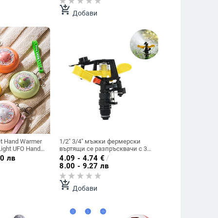
ревни площи
Поливане с вода 1PC
add_shopping_cart
Добави
et Hand Warmer
1/2" 3/4" мъжки фермерски
Light UFO Hand
въртящи се разпръсквачи с 360
аторна мини
градуса въртяща се струйна
0 лв
4.09 - 4.74
€
/
а ръка
дюза Регулируеми
8.00 - 9.27 лв
оплина
селскостопански пръскачки за
трева 1 бр.
add_shopping_cart
Добави