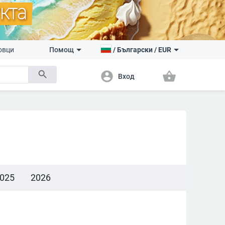
овци
Помощ
/
Български
/
EUR
search
account_circle
shopping_basket
Вход
025
2026