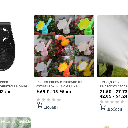
ески
Разпръсквач с капачка на
1PCS Дюзи за п
ревател за ръце
бутилка 2-В-1 Домашна
за селско стоп
градина Мини лейка Двуглава
Домашна гради
03 лв
9.69
€
/
18.95 лв
21.50 - 27.73
струя за вода Накрайник за
Разпръсквачи з
42.05 - 54.24
бонсай за разсад на закрито
площи Селскос
на открито
зеленчуци Спре
add_shopping_cart
add_shopping_cart
Добави
Регулируем инс
Добави
дюзи