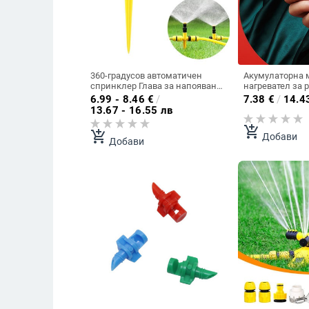
360-градусов автоматичен
Акумулаторна 
спринклер Глава за напояване
нагревател за 
на тревата Регулируеми дюзи
Домакински з
6.99 - 8.46
€
/
7.38
€
/
14.4
за пръскане Охлаждане на
електрически н
13.67 - 16.55 лв
покрива Спринклерна
ръце за пътува
промишленост Градински
Удобен нагрева
add_shopping_cart
add_shopping_cart
Добави
инструмент Наличен
нагревател
Добави