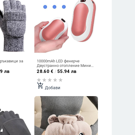
ръкавици за
10000mAh LED фенерче
Двустранно отопление Мини
нагревател за ръце USB Mobile
9 лв
28.60
€
/
55.94 лв
Power Bank Зимен
електрически нагревател
Платнена чанта за дома
add_shopping_cart
Добави