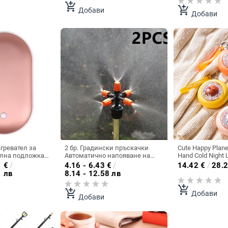
тел
електрически на едро
напояване на т
add_shopping_cart
add_shopping_cart
Добави
Добави
гревател за
2 бр. Градински пръскачки
Cute Happy Plan
елна подложка
Автоматично напояване на
Hand Cold Night 
SB Акумулаторен
тревна трева 360-градусов кръг
Warmer Акумул
1
€
/
4.16 - 6.43
€
/
14.42
€
/
28.2
ел Нагревател
Въртяща се водна пръскачка 5
преносима топл
1 лв
8.14 - 12.58 лв
ционен
дюзи Маркуч за градински
Дълготрайна т
нагревател
тръби
add_shopping_cart
add_shopping_cart
Добави
Добави