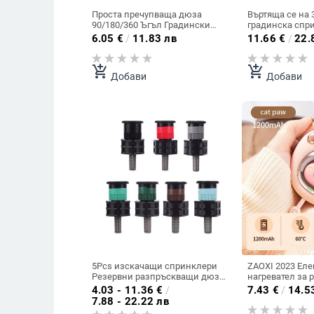
Проста пречупваща дюза
Въртяща се на 
90/180/360 Ъгъл Градински
градинска спр
спринклер Селско стопанство
площ Автомат
6.05
€
/
11.83 лв
11.66
€
/
22.
Напоителни дюзи за пръскане
актуализирана
Поливане на плодни дървета
разпръскване 
100 бр.
напоителна пр
add_shopping_cart
add_shopping_cart
Добави
Добави
покритие на г
5Pcs изскачащи спринклери
ZAOXI 2023 Ел
Резервни разпръскващи дюзи
нагревател за 
0~360 градуса регулируема
USB зареждане
4.03 - 11.36
€
/
7.43
€
/
14.5
градина парк ферма трева
Джобен нагрева
7.88 - 22.22 лв
тревни култури инструмент за
Цифров диспл