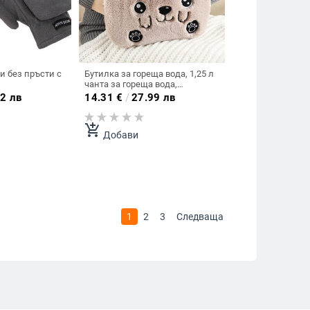
 без пръсти с
Бутилка за гореща вода, 1,25 л
чанта за гореща вода,
нагревателна подложка с мека
2 лв
14.31
€
/
27.99 лв
плюшена обвивка за горещ
компрес, нагревател за ръце,
крака, врат, рамо
add_shopping_cart
Добави
1
2
3
Следваща