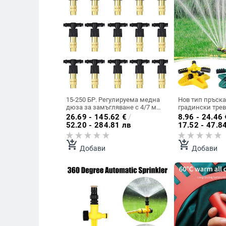
15-250 БР. Регулируема медна
Нов тип пръска
дюза за замъгляване с 4/7 мм
градински тре
пластмасов конектор за
автоматична, в
26.69 - 145.62
€
/
8.96 - 24.46
тройник Месингова
360 градуса гр
52.20 - 284.81 лв
17.52 - 47.8
напоителна спринклерна
пръскачка с го
охлаждаща дюза
консумативи з
add_shopping_cart
add_shopping_cart
градината
Добави
Добави