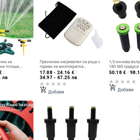
чка за
Преносим нагревател за ръце с
1/2-инчова вът
вни площи,
гориво за многократна
180 360 градус
ъртяща се на
употреба Стандартен джобен
Изскачащи спр
€
/
17.88 - 24.16
€
/
50.18
€
/
98.1
адина, водна
нагревател за ръце Глава за
Градинска вода
4 лв
34.97 - 47.25 лв
лямо покритие,
каталитичен нагревател на
предавка Задв
а напояване на
открито
за пръскане 1 б
add_shopping_cart
add_shopping_cart
Добави
Добави