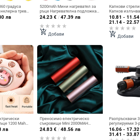
360 градуса
5200mAh Мини нагревател за
Капкови стрели
инклерна тревна
ръце Нагревателна подложка
Капков излъчва
ична
USB акумулаторен удобен
стрелка Напояв
80 лв
24.23
€
/
47.39 лв
10.81 - 11.54
 система за
нагревател Джоб Мини
растения Капко
21.14 - 22.57
на двора Водна
анимационен електрически
оранжерия Аксе
ъскачка с
зимен нагревател Топъл
капково напоява
add_shopping_cart
add_shopping_cart
Добави
оляма площ
Добави
ектрически
Преносимо електрическо
Разпръсквачи 3
ръце 1200 Mah
съкровище Mini 2000MAH
регулируеми 3-
 Power Bank
нагреватели за ръце Usb бързо
въртящи се авт
3 лв
24.83
€
/
48.56 лв
16.06 - 17.32
тел за ръце
зареждане Отопление Мини
напоителни дю
31.41 - 33.87
ей Джобен
нагревател за ръце Travel Usb
земеделие Устр