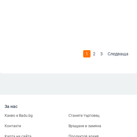
1
2
3
Следваща
За нас
Какво е Badu.bg
Станете търговец
Контакти
Връщане и замяна
Карта на сайта
Продуктов архив