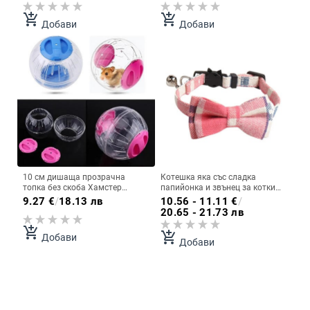
Бамбук Пръчка Играчка за
трева за зайци
add_shopping_cart
add_shopping_cart
Добави
Добави
10 см дишаща прозрачна
Котешка яка със сладка
топка без скоба Хамстер
папийонка и звънец за котки
Играчка Продукт за домашни
Регулируема предпазна
9.27
€
/
18.13 лв
10.56 - 11.11
€
/
любимци Малка топка за
карирана яка Декоративна яка
20.65 - 21.73 лв
бягане Пластмасова
за домашни любимци
подходяща за малки домашни
add_shopping_cart
add_shopping_cart
Добави
любимци
Добави