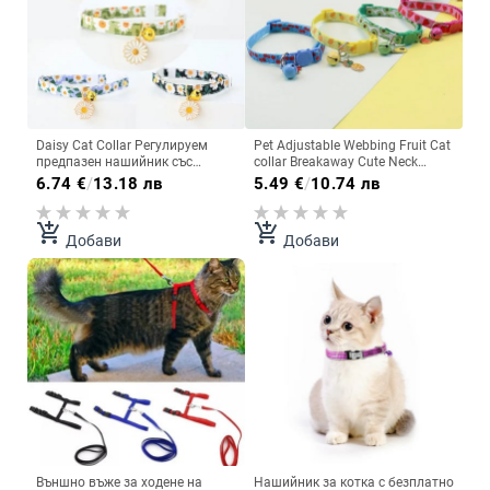
Daisy Cat Collar Регулируем
Pet Adjustable Webbing Fruit Cat
предпазен нашийник със
collar Breakaway Cute Neck
звънче Колие за котка Кученце
Collar with Bell for Small Dogs
6.74
€
/
13.18 лв
5.49
€
/
10.74 лв
Малко куче Форма на цвете
Puppy Kitten Stuff Things
Аксесоари за домашни
Products
любимци Консумативи
add_shopping_cart
add_shopping_cart
Добави
Добави
Външно въже за ходене на
Нашийник за котка с безплатно