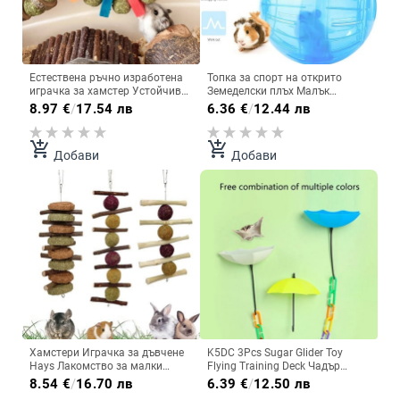
Естествена ръчно изработена
Топка за спорт на открито
играчка за хамстер Устойчива
Земеделски плъх Малък
на дъвчене Издръжлива
домашен любимец Гризач
8.97
€
/
17.54 лв
6.36
€
/
12.44 лв
играчка за домашни любимци
Мишка Топка Топка Плъх 10CM
Грижа за зъбите Аромат на
Упражнение Хамстер Гербил
трева Заек Морско свинче
Игра играчки Играчка за
add_shopping_cart
add_shopping_cart
Добави
Добави
Играчка Чинчила Продукти за
джогинг Fit M1C0
домашни любимци
Хамстери Играчка за дъвчене
K5DC 3Pcs Sugar Glider Toy
Hays Лакомство за малки
Flying Training Deck Чадър
животни Почистване на зъбите
Форма за скачаща платформа
8.54
€
/
16.70 лв
6.39
€
/
12.50 лв
Висящи дървени клонки