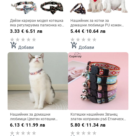
Дейзи кариран модел котешка
Нашийник за котки за
яка регулируема папионка коте
домашни любимци PU кожен
вратовръзка мило кученце
шал за малки кучета
3.33
€
/
6.51 лв
5.44
€
/
10.64 лв
колие декор аксесоари за
Регулируема кърпичка за
домашни любимци
кученце Котки Trigon
Нашийници за домашни
add_shopping_cart
add_shopping_cart
Добави
Добави
любимци Аксесоари Котешка
яка за врата
Нашийник за домашни
Котешки нашийник Звънец
любимци Цветен котешки
златен копринен ръб Етнически
нашийник с щампа на цветя
стил нашийник за домашни
6.13
€
/
11.99 лв
5.80
€
/
11.34 лв
Регулируема безопасност с
любимци против задушаване
колие с пръстен за звънец за
регулируем Малко куче