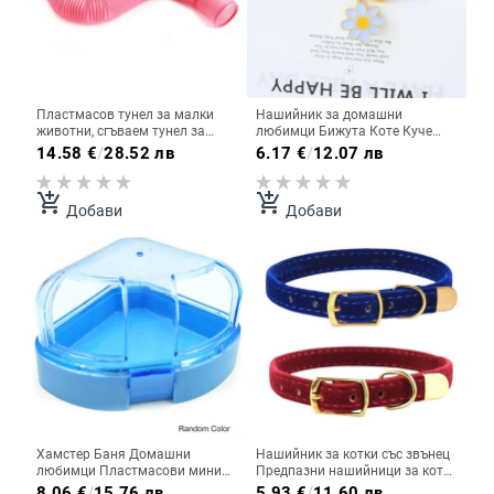
Пластмасов тунел за малки
Нашийник за домашни
животни, сгъваем тунел за
любимци Бижута Коте Куче
игра, тунел за упражнения за
Нашийник със свежи цветя
14.58
€
/
28.52 лв
6.17
€
/
12.07 лв
заек, пор, морско свинче,
Аксесоари за домашни
консумативи за домашни
любимци Висулка Яка Сладко
любимци
прекрасно Flowe Сладко колие
add_shopping_cart
add_shopping_cart
Добави
Добави
за домашни любимци със
звънец
Хамстер Баня Домашни
Нашийник за котки със звънец
любимци Пластмасови мини
Предпазни нашийници за котки
двойни врати Хамстер Вана
Кученце Нашийник за котки
8.06
€
/
15.76 лв
5.93
€
/
11.60 лв