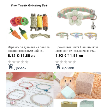
Играчки за дъвчене на заек за
Преносими цветя Нашийник за
скърцане със зъби Зайче
домашни кучета, каишка PU
Моларни играчки Подобряване
кожена котешка верига, каишка
8.12
€
/
15.88 лв
5.92
€
/
11.58 лв
на здравето на зъбите За
за врата, плюшено мопсче,
хамстери Чинчили Морски
мода
свинчета Дървена закуска
add_shopping_cart
add_shopping_cart
Добави
Добави