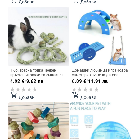
Добави
Добави
Аксесоари за домашни
малки домашни любимци
любимци
1 бр. Тревна топка Тревен
Домашни любимци Играчки за
пръстен Играчки за смилане на
хамстери Дървена дъгова
зъби за домашни любимци
мостова люлка Играчки за
4.92
€
/
9.62 лв
6.09
€
/
11.91 лв
Хамстер Заек Играчка за
люлка Малки животни Дейност
дъвчене Почистване на зъби
Играчка за катерене Направи
Кътници Аксесоари за малки
си сам Аксесоари за клетка за
add_shopping_cart
add_shopping_cart
Добави
Добави
животни
хамстер