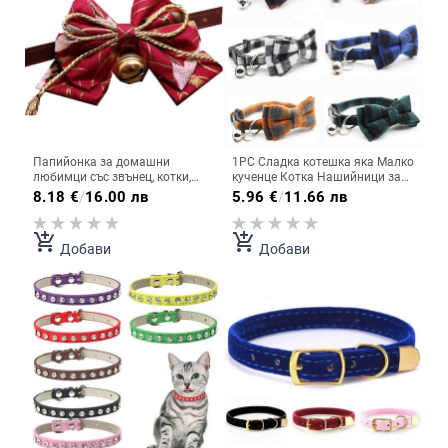
Папийонка за домашни
1PC Сладка котешка яка Малко
любимци със звънец, котки,
кученце Котка Нашийници за
кучета, нашийници, кожени
кучета Bow Kitten Collar
8.18
€
/
16.00 лв
5.96
€
/
11.66 лв
щампи, бантик, регулируема
Bowknot Колие със звънец за
яка, папионка за малки, средни
куче котка чихуахуа домашни
кучета, аксесоари за котки
любимци
add_shopping_cart
add_shopping_cart
Добави
Добави