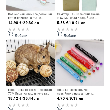
Колие с нашийник за домашни
Хамстер Камък за смилане на
котки, кристално сърце,
зъби Минерал Калций Заек
висулка, пръстен за врата
Плъх Катерица Играчки Куб
14.98
€
/
29.30 лв
5.58
€
/
10.91 лв
Сърцето на океана,
Закачете Малък домашен
регулируемо колие с талисман
любимец Минерали Моларен
от кристали, принцеса, котка
камък Играчки за дъвчене
add_shopping_cart
add_shopping_cart
Добави
Добави
Нова топка от естествен ратан
Нова котешка звънче
7CM Играчка за дъвчене за
нашийник с пукащ принт
домашни любимци
Сладък нашийник за малко
18.12
€
/
35.44 лв
4.70
€
/
9.19 лв
Интерактивни играчки Заек
куче Мек найлонов материал
Папагал Дъвчащи играчки за
Звънец от неръждаема
котки Малки животни Игра
стомана Аксесоари за колие за
add_shopping_cart
add_shopping_cart