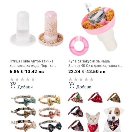
Птица Пиле Автоматична
Купа за закуски за чаша
хранилка за вода Порт за
Stanley 40 Oz с дръжка, чаша за
хранене на птици Дъжд Без
закуски, съвместима с чаша
6.86
€
/
13.42 лв
22.24
€
/
43.50 лв
отпадъци Подходящ за кофи
Stanley 40 Oz с дръжка
Бъчви Плоча за автоматично
хранене
add_shopping_cart
add_shopping_cart
Добави
Добави