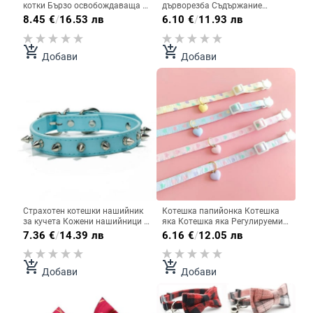
котки Бързо освобождаваща се
дърворезба Съдържание
катарама Найлонова котешка
Нощно отразяващо найлоново
8.45
€
/
16.53 лв
6.10
€
/
11.93 лв
верига Каишка за гърди
въже за котки Нашийник за
Каишка за домашни любимци
котки против изгубен домашен
Регулируем колан за яка за
любимец
add_shopping_cart
add_shopping_cart
Добави
Добави
котки Колан за оглавник
Страхотен котешки нашийник
Котешка папийонка Котешка
за кучета Кожени нашийници с
яка Котешка яка Регулируеми
шипове за малки средни
нашийници за кученца
7.36
€
/
14.39 лв
6.16
€
/
12.05 лв
цветни домашни любимци
Закопчалка Коте Колие Сладко
Колие Кучета Котки Каишка за
домакинство Доставки за
врата Продукти за домашни
декорация на домашни
add_shopping_cart
add_shopping_cart
Добави
Добави
любимци
любимци Аксесоари за котки