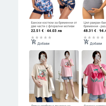
Бански костюм за бременни от
Цял раиран бан
две части с флорални мотиви
бременни - раз
22.51
€
/
44.03 лв
48.31
€
/
94.
add_shopping_cart
add_shopping_cart
Добави
Добави
Лятна свободна тениска за
Дамска широка