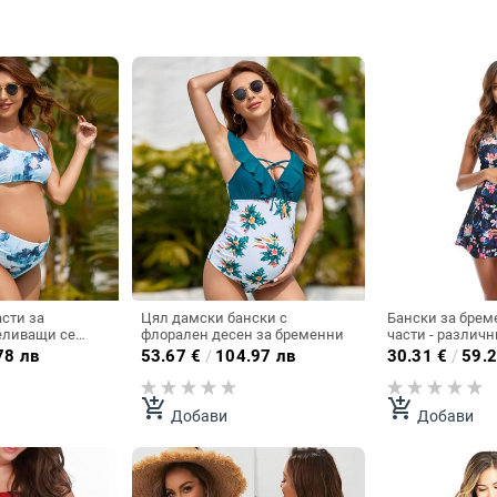
асти за
Цял дамски бански с
Бански за брем
еливащи се
флорален десен за бременни
78 лв
53.67
€
/
104.97 лв
30.31
€
/
59.2
add_shopping_cart
add_shopping_cart
Добави
Добави