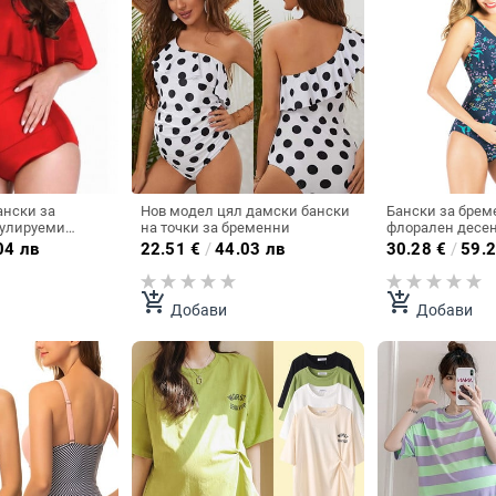
ански за
Нов модел цял дамски бански
Бански за брем
гулируеми
на точки за бременни
флорален десе
04 лв
22.51
€
/
44.03 лв
30.28
€
/
59.2
add_shopping_cart
add_shopping_cart
Добави
Добави