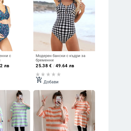
енни с
Модерен бански с къдри за
н
бременни
2 лв
25.38
€
/
49.64 лв
add_shopping_cart
Добави