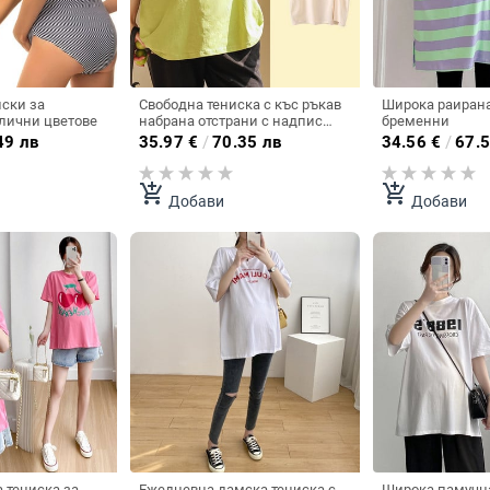
ски за
Свободна тениска с къс ръкав
Широка раирана
лични цветове
набрана отстрани с надпис
бременни
подходяща за бременни
49 лв
35.97
€
/
70.35 лв
34.56
€
/
67.5
add_shopping_cart
add_shopping_cart
Добави
Добави
 тениска за
Ежедневна дамска тениска с
Широка памучна