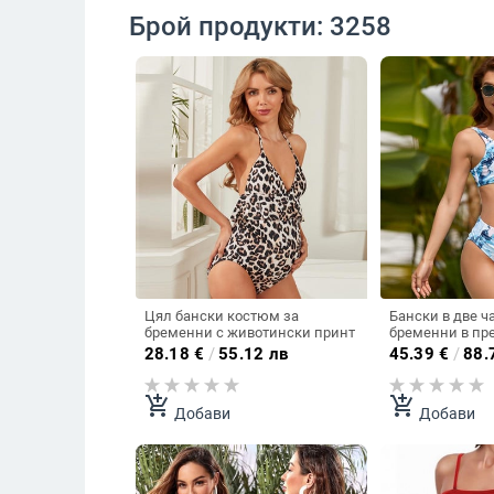
Брой продукти: 3258
Цял бански костюм за
Бански в две ч
бременни с животински принт
бременни в пр
цветове
28.18
€
/
55.12 лв
45.39
€
/
88.
add_shopping_cart
add_shopping_cart
Добави
Добави