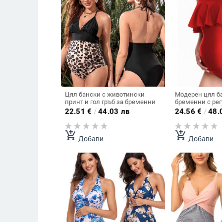
Цял бански с животински
Модерен цял б
принт и гол гръб за бременни
бременни с ре
презрамки
22.51
€
/
44.03 лв
24.56
€
/
48.
add_shopping_cart
add_shopping_cart
Добави
Добави