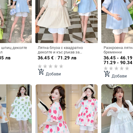
с шпиц деколте
Лятна блуза с квадратно
Разкроена лятн
ел
деколте и къс ръкав за
бременни
бременни
85 лв
36.45
€
/
71.29 лв
36.45 - 46.19
71.29 - 90.34
add_shopping_cart
add_shopping_cart
Добави
Добави