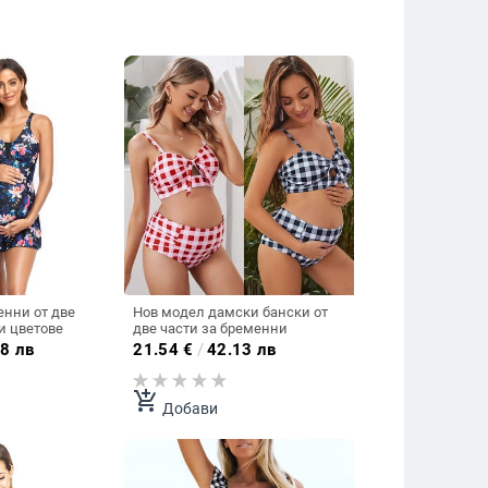
енни от две
Нов модел дамски бански от
части - различни цветове
две части за бременни
8 лв
21.54
€
/
42.13 лв
add_shopping_cart
Добави