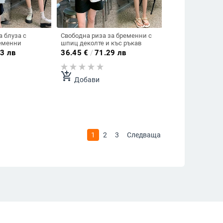
 блуза с
Свободна риза за бременни с
еменни
шпиц деколте и къс ръкав
3 лв
36.45
€
/
71.29 лв
add_shopping_cart
Добави
1
2
3
Следваща