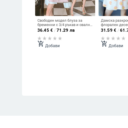
Свободен модел блуза за
Дамска разкрое
бременни с 3/4 ръкав и овално
флорален десе
деколте
36.45
€
/
71.29 лв
31.59
€
/
61.
add_shopping_cart
add_shopping_cart
Добави
Добави