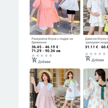
Разкроена блуза с къдри за
Дамска блуза 
бременни
-разкроен мод
36.45 - 46.19
€
/
31.11
€
/
60.
71.29 - 90.34 лв
add_shopping_cart
add_shopping_cart
Добави
Добави