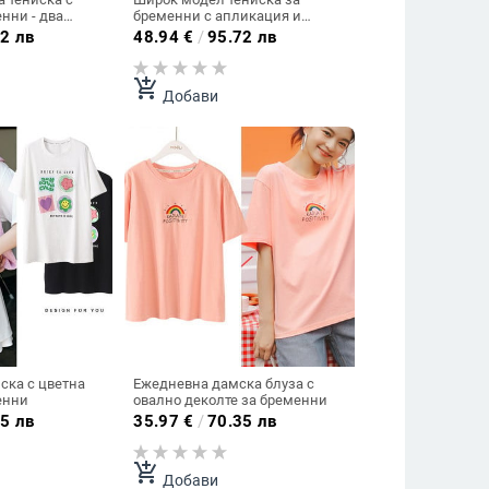
нни - два
бременни с апликация и
надпис
2 лв
48.94
€
/
95.72 лв
add_shopping_cart
Добави
ска с цветна
Ежедневна дамска блуза с
енни
овално деколте за бременни
5 лв
35.97
€
/
70.35 лв
add_shopping_cart
Добави