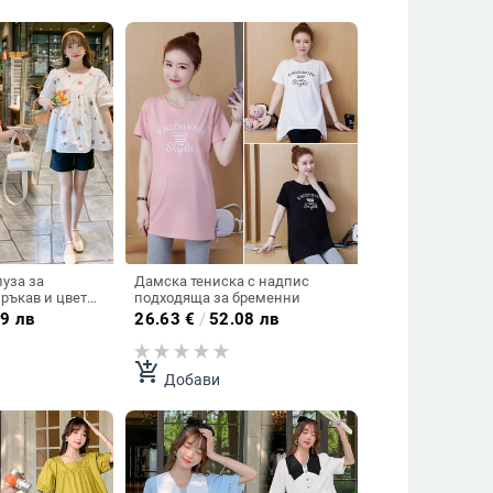
уза за
Дамска тениска с надпис
 ръкав и цветна
подходяща за бременни
9 лв
26.63
€
/
52.08 лв
add_shopping_cart
Добави