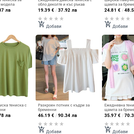
а модела
обло деколте и къс ръкав
щампа за бреме
модела
37 лв
19.39
€
/
37.92 лв
24.81
€
/
48.5
add_shopping_cart
add_shopping_cart
Добави
Добави
ска тениска с
Разкроен потник с къдри за
Ежедневна тени
нни
бременни
щампа за брем
78 лв
46.19
€
/
90.34 лв
35.97
€
/
70.3
add_shopping_cart
add_shopping_cart
Добави
Добави