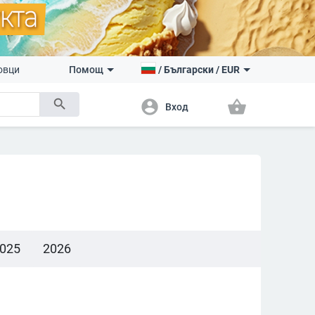
овци
Помощ
/
Български
/
EUR
search
account_circle
shopping_basket
Вход
025
2026