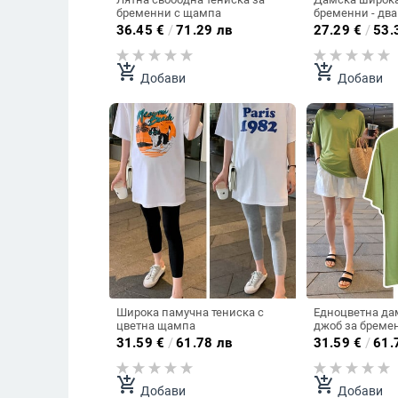
бременни с щампа
бременни - дв
36.45
€
/
71.29 лв
27.29
€
/
53.
add_shopping_cart
add_shopping_cart
Добави
Добави
Широка памучна тениска с
Едноцветна дам
цветна щампа
джоб за бреме
31.59
€
/
61.78 лв
31.59
€
/
61.
add_shopping_cart
add_shopping_cart
Добави
Добави