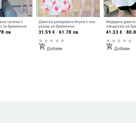
на туника с
Дамска разкроена блуза с къс
Модерна дамска
н за бременни
ръкав за бременни
панделка за бр
78 лв
31.59
€
/
61.78 лв
41.33
€
/
80.8
add_shopping_cart
add_shopping_cart
Добави
Добави