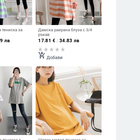
 тениска за
Дамска раирана блуза с 3/4
ръкав
9 лв
17.81
€
/
34.83 лв
add_shopping_cart
Добави
 тениска с
Широк модел тениска за