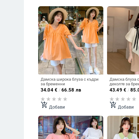
Дамска широка блуза с къдри
Дамска блуза с
за бременни
деколте за бр
34.04
€
/
66.58 лв
43.49
€
/
85.
add_shopping_cart
add_shopping_cart
Добави
Добави