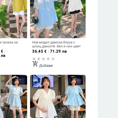
а туника за
Нов модел дамска блуза с
шпиц деколте -бял и син цвят
€
/
36.45
€
/
71.29 лв
 лв
add_shopping_cart
Добави