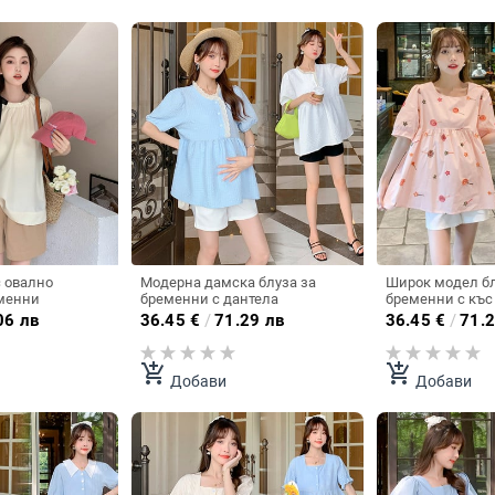
 овално
Модерна дамска блуза за
Широк модел бл
еменни
бременни с дантела
бременни с къс
спликация
06 лв
36.45
€
/
71.29 лв
36.45
€
/
71.2
add_shopping_cart
add_shopping_cart
Добави
Добави