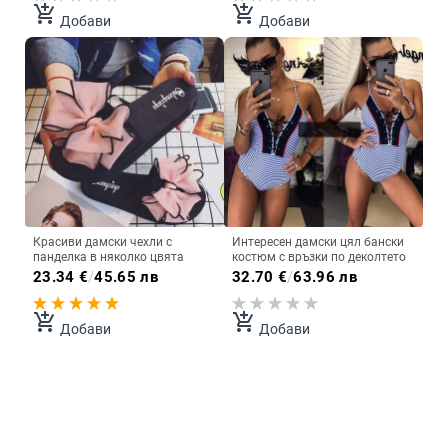
add_shopping_cart
add_shopping_cart
Добави
Добави
Красиви дамски чехли с
Интересен дамски цял бански
панделка в няколко цвята
костюм с връзки по деколтето
23.34
€
/
45.65 лв
32.70
€
/
63.96 лв
add_shopping_cart
add_shopping_cart
Добави
Добави