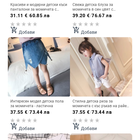
Красиви и модерни детски къси
Свежа детска блуза за
панталони за момичета с
момичета в син цвят с
висока талия - ластични
декорация
31.11
€
/
60.85 лв
39.20
€
/
76.67 лв
add_shopping_cart
add_shopping_cart
Добави
Добави
Интересен модел детска пола
Стилна детска риза за
за момичета - ластична
момичета с къс ръкав на райе в
син и розов цвят
37.55
€
/
73.44 лв
37.55
€
/
73.44 лв
add_shopping_cart
add_shopping_cart
Добави
Добави