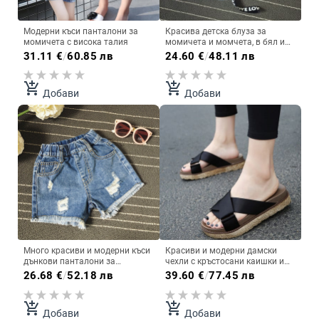
Модерни къси панталони за
Красива детска блуза за
момичета с висока талия
момичета и момчета, в бял и
черен цвят с надпис
31.11
€
/
60.85 лв
24.60
€
/
48.11 лв
add_shopping_cart
add_shopping_cart
Добави
Добави
Много красиви и модерни къси
Красиви и модерни дамски
дънкови панталони за
чехли с кръстосани каишки и
момичета в син цвят -
удобна подметка
26.68
€
/
52.18 лв
39.60
€
/
77.45 лв
накъсани и ластични
add_shopping_cart
add_shopping_cart
Добави
Добави