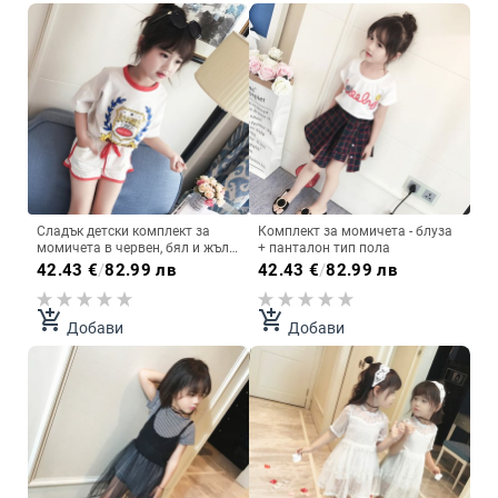
Сладък детски комплект за
Комплект за момичета - блуза
момичета в червен, бял и жълт
+ панталон тип пола
цвят
42.43
€
/
82.99 лв
42.43
€
/
82.99 лв
add_shopping_cart
add_shopping_cart
Добави
Добави