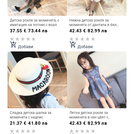
Детска рокля за момичета, с
Нежна детска рокля за
имитация на потник с воал
момичета от дантела в бял
цвят
37.55
€
/
73.44 лв
42.43
€
/
82.99 лв
add_shopping_cart
add_shopping_cart
Добави
Добави
Сладка детска шапка за
Лятна детска рокля за
момичета с надпис
момичета в син цвят с
бродерия
21.37
€
/
41.80 лв
42.43
€
/
82.99 лв