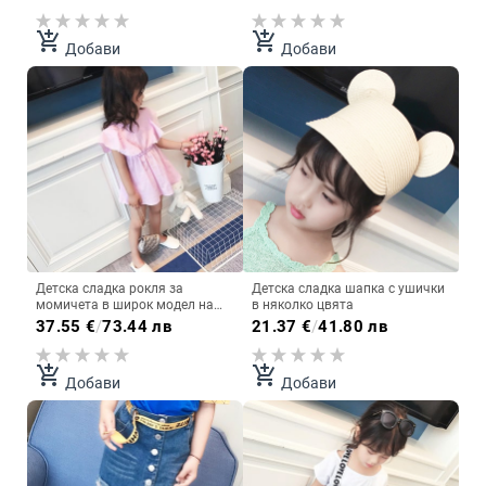
add_shopping_cart
add_shopping_cart
Добави
Добави
Детска сладка рокля за
Детска сладка шапка с ушички
момичета в широк модел на
в няколко цвята
райе
37.55
€
/
73.44 лв
21.37
€
/
41.80 лв
add_shopping_cart
add_shopping_cart
Добави
Добави