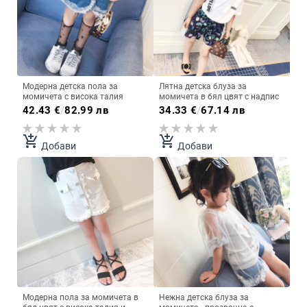
Модерна детска пола за
Лятна детска блуза за
момичета с висока талия
момичета в бял цвят с надпис
42.43
€
/
82.99 лв
34.33
€
/
67.14 лв
add_shopping_cart
add_shopping_cart
Добави
Добави
Модерна пола за момичета в
Нежна детска блуза за