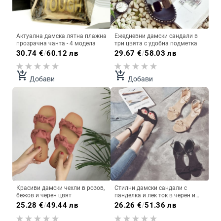
Актуална дамска лятна плажна
Ежедневни дамски сандали в
прозрачна чанта - 4 модела
три цвята с удобна подметка
30.74
€
/
60.12 лв
29.67
€
/
58.03 лв
add_shopping_cart
add_shopping_cart
Добави
Добави
Красиви дамски чехли в розов,
Стилни дамски сандали с
бежов и черен цвят
панделка и лек ток в черен и
бежов цвят
25.28
€
/
49.44 лв
26.26
€
/
51.36 лв