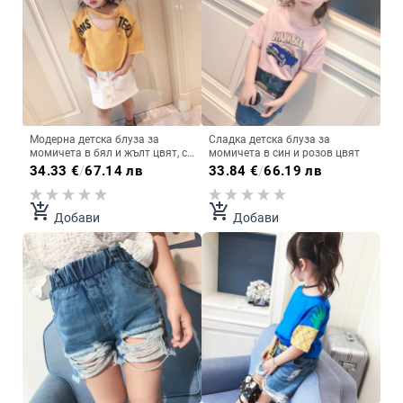
Модерна детска блуза за
Сладка детска блуза за
момичета в бял и жълт цвят, с
момичета в син и розов цвят
надпис
34.33
€
/
67.14 лв
33.84
€
/
66.19 лв
add_shopping_cart
add_shopping_cart
Добави
Добави