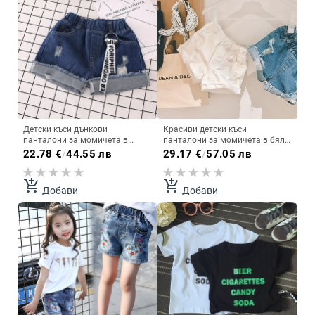
Детски къси дънкови
Красиви детски къси
панталони за момичета в
панталони за момичета в бял и
тъмен цвят
син цвят
22.78
€
/
44.55 лв
29.17
€
/
57.05 лв
add_shopping_cart
add_shopping_cart
Добави
Добави