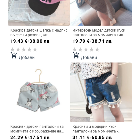
Красива детска шапка с надпис
Интересен модел детски къси
в черен и розов цвят
панталони за момичета тип
пола на каре в кафяв цвят
19.43
€
/
38.00 лв
19.79
€
/
38.71 лв
add_shopping_cart
add_shopping_cart
Добави
Добави
Красиви детски панталони за
Красиви и модерни къси
момичета с изображение на
панталони за момичета -
зайче
ластични
24.29
€
/
47.51 лв
31.11
€
/
60.85 лв