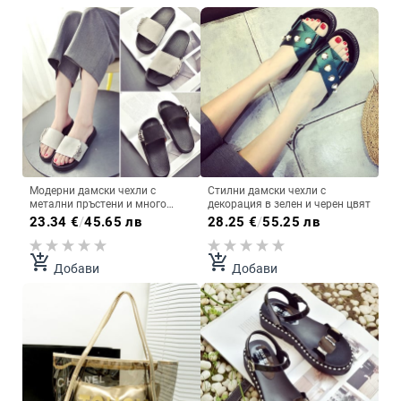
Модерни дамски чехли с
Стилни дамски чехли с
метални пръстени и много
декорация в зелен и черен цвят
удобни
23.34
€
/
45.65 лв
28.25
€
/
55.25 лв
add_shopping_cart
add_shopping_cart
Добави
Добави