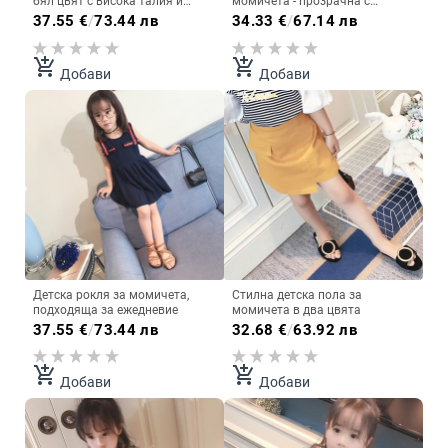
бял цвят с висока талия и
момичета - прозрачна с
копчета
дантела, в бял и розов цвят
37.55
€
/
73.44 лв
34.33
€
/
67.14 лв
add_shopping_cart
add_shopping_cart
Добави
Добави
Детска рокля за момичета,
Стилна детска пола за
подходяща за ежедневие
момичета в два цвята
37.55
€
/
73.44 лв
32.68
€
/
63.92 лв
add_shopping_cart
add_shopping_cart
Добави
Добави