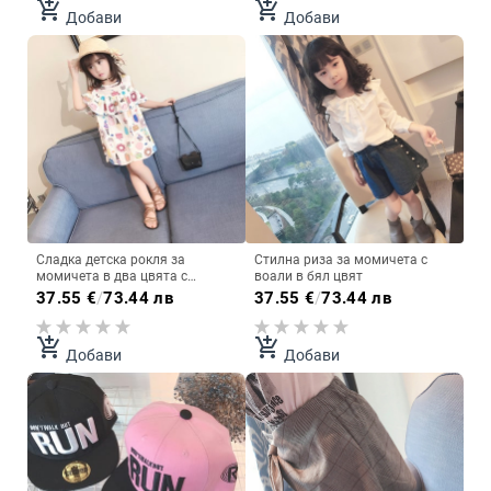
add_shopping_cart
add_shopping_cart
Добави
Добави
Сладка детска рокля за
Стилна риза за момичета с
момичета в два цвята с
воали в бял цвят
картинки
37.55
€
/
73.44 лв
37.55
€
/
73.44 лв
add_shopping_cart
add_shopping_cart
Добави
Добави