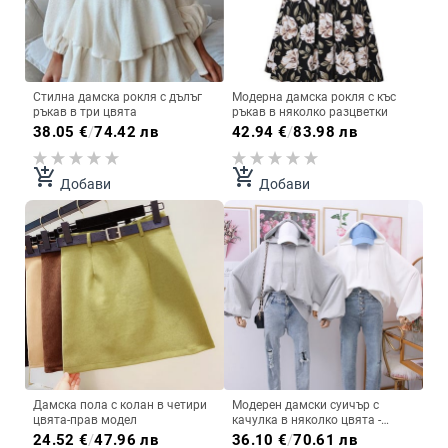
Стилна дамска рокля с дълъг
Модерна дамска рокля с къс
ръкав в три цвята
ръкав в няколко разцветки
38.05
€
/
74.42 лв
42.94
€
/
83.98 лв
add_shopping_cart
add_shopping_cart
Добави
Добави
Дамска пола с колан в четири
Модерен дамски суичър с
цвята-прав модел
качулка в няколко цвята -
широк модел
24.52
€
/
47.96 лв
36.10
€
/
70.61 лв