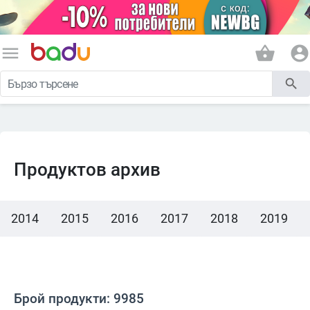
menu
shopping_basket
account_circle
search
Продуктов архив
2014
2015
2016
2017
2018
2019
Брой продукти: 9985