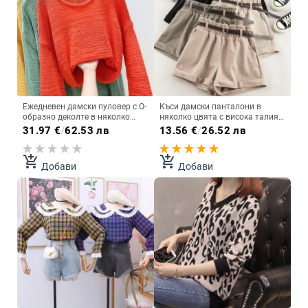
Ежедневен дамски пуловер с О-
Къси дамски панталони в
образно деколте в няколко
няколко цвята с висока талия и
цята
джобове
31.97
€
/
62.53 лв
13.56
€
/
26.52 лв
add_shopping_cart
add_shopping_cart
Добави
Добави