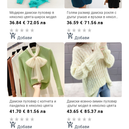
Модерен дамски пуловер в
Голям размер дамска рокля с
няколко цвята-широк модел
дълъг ръкав и връзки в няколко
цвята
36.84
€
/
72.05 лв
36.59
€
/
71.56 лв
add_shopping_cart
add_shopping_cart
Добави
Добави
Дамски пуловер с копчета и
Дамски есенно-зимен пуловер
панделка в няколко цвята
-дълъг модел в няколко цвята
41.70
€
/
81.56 лв
43.65
€
/
85.37 лв
add_shopping_cart
add_shopping_cart
Добави
Добави