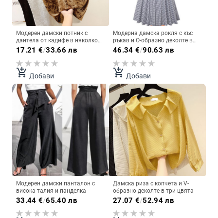
Модерен дамски потник с
Модерна дамска рокля с къс
дантела от кадифе в няколко
ръкав и О-образно деколте в
цвята
два цвята
17.21
€
/
33.66 лв
46.34
€
/
90.63 лв
add_shopping_cart
add_shopping_cart
Добави
Добави
Модерен дамски панталон с
Дамска риза с копчета и V-
висока талия и панделка
образно деколте в три цвята
33.44
€
/
65.40 лв
27.07
€
/
52.94 лв