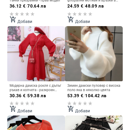
тънки презрамки - прав модел
флорални мотиви и връзки в
няколко цвята
36.12
€
/
70.64 лв
24.59
€
/
48.09 лв
add_shopping_cart
add_shopping_cart
Добави
Добави
Модерна дамска рокля с дълъг
Зимен дамски пуловер с висока
ръкав и копчета - разкроен
поло яка в няколко цвята
модел
30.36
€
/
59.38 лв
53.39
€
/
104.42 лв
add_shopping_cart
add_shopping_cart
Добави
Добави