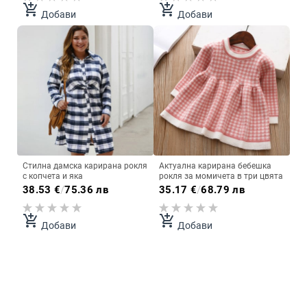
add_shopping_cart
add_shopping_cart
Добави
Добави
Стилна дамска карирана рокля
Актуална карирана бебешка
с копчета и яка
рокля за момичета в три цвята
38.53
€
/
75.36 лв
35.17
€
/
68.79 лв
add_shopping_cart
add_shopping_cart
Добави
Добави