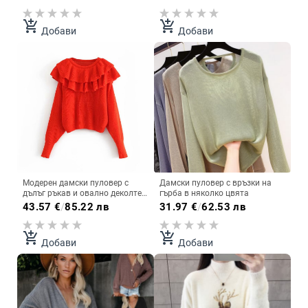
add_shopping_cart
add_shopping_cart
Добави
Добави
Модерен дамски пуловер с
Дамски пуловер с връзки на
дълъг ръкав и овално деколте в
гърба в няколко цвята
червен цвят
43.57
€
/
85.22 лв
31.97
€
/
62.53 лв
add_shopping_cart
add_shopping_cart
Добави
Добави