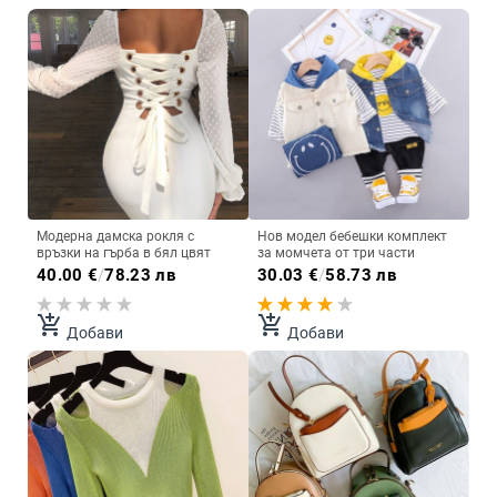
Модерна дамска рокля с
Нов модел бебешки комплект
връзки на гърба в бял цвят
за момчета от три части
40.00
€
/
78.23 лв
30.03
€
/
58.73 лв
add_shopping_cart
add_shopping_cart
Добави
Добави