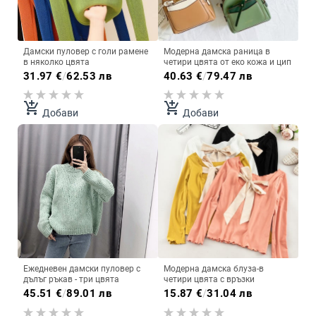
Дамски пуловер с голи рамене
Модерна дамска раница в
в няколко цвята
четири цвята от еко кожа и цип
31.97
€
/
62.53 лв
40.63
€
/
79.47 лв
add_shopping_cart
add_shopping_cart
Добави
Добави
Ежедневен дамски пуловер с
Модерна дамска блуза-в
дълъг ръкав - три цвята
четири цвята с връзки
45.51
€
/
89.01 лв
15.87
€
/
31.04 лв