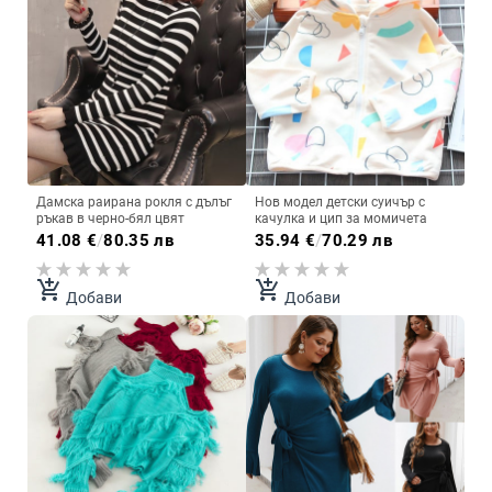
Дамска раирана рокля с дълъг
Нов модел детски суичър с
ръкав в черно-бял цвят
качулка и цип за момичета
41.08
€
/
80.35 лв
35.94
€
/
70.29 лв
add_shopping_cart
add_shopping_cart
Добави
Добави