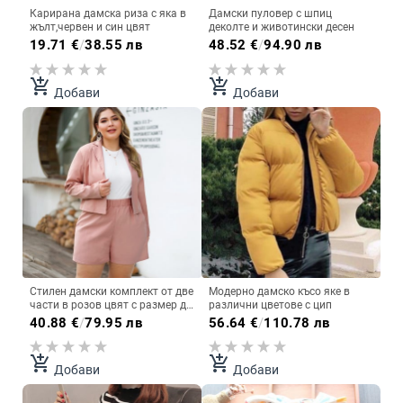
Карирана дамска риза с яка в
Дамски пуловер с шпиц
жълт,червен и син цвят
деколте и животински десен
19.71
€
/
38.55 лв
48.52
€
/
94.90 лв
add_shopping_cart
add_shopping_cart
Добави
Добави
Стилен дамски комплект от две
Модерно дамско късо яке в
части в розов цвят с размер до
различни цветове с цип
4XL
40.88
€
/
79.95 лв
56.64
€
/
110.78 лв
add_shopping_cart
add_shopping_cart
Добави
Добави