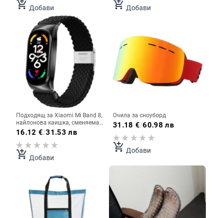
мъртва тяга, противоплъзгаща
едро
add_shopping_cart
add_shopping_cart
Добави
Добави
защита за дланите
Подходящ за Xiaomi Mi Band 8,
Очила за сноуборд
найлонова каишка, сменяема
31.18
€
/
60.98 лв
катарама с найлонова каишка
16.12
€
/
31.53 лв
за китка и вградена найлонова
каишка за Xiaomi Mi Band 5/6/7
add_shopping_cart
Добави
add_shopping_cart
Добави