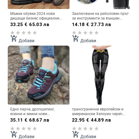
Мъжки обувки 2024 нови
Заключване на риболовен прът
дишащи бизнес официални
за инструменти за външен
британски ежедневни черни PU
риболов, аксесоари на едро,
33.25
€
/
65.03 лв
14.18
€
/
27.73 лв
+ плат мъжки универсални
риболовни принадлежности,
обувки с меко подметка,
комплект за риболовни
тенденция
примамки, изкуствени
add_shopping_cart
add_shopping_cart
Добави
Добави
аксесоари, заключване
Едно парче, дропшипинг,
трансгранични европейски и
есенни и зимни нови
американски Хелоуин череп
противоплъзгащи се обувки за
камуфлаж дигитален печат
35.11
€
/
68.67 лв
22.95
€
/
44.89 лв
навън, големи размери,
клинове с ниска талия
туристически обувки, двойки,
чорапогащи за жени
мъжки и дамски обувки,
add_shopping_cart
add_shopping_cart
Добави
Добави
спортни обувки