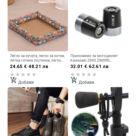
Легло за кучета, легло за котки,
Приложимо за мотоциклет
лятна готина постелка, легло
Kawasaki Z900 Z900RS
за кучета, домашни любимци,
алуминиева сплав
24.65
€
/
48.21 лв
32.01
€
/
62.61 лв
плюшено мече, малко куче със
модифициран щепсел за
среден размер, матрак за
кормило балансиращ
кучета, четири сезона,
терминал щепсел за кормило
add_shopping_cart
add_shopping_cart
Добави
Добави
универсален