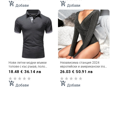
часовник на едро, външна
доставка
add_shopping_cart
add_shopping_cart
Добави
Добави
търговия, мъжки часовник
Нови летни модни мъжки
Независима станция 2024
топове с къс ръкав, поло
европейски и американски ins
тениски с лека дъска, лого за
секси тънък V-образно деколте
18.48
€
/
36.14 лв
26.03
€
/
50.91 лв
реклама, дейности, работни
универсален танц ярък
дрехи, бели
копринен гащеризон
add_shopping_cart
add_shopping_cart
Добави
Добави