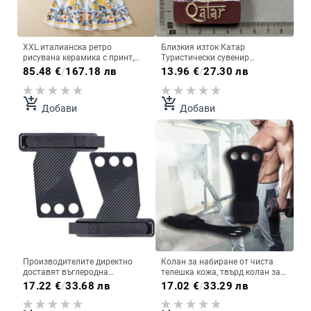
XXL италианска ретро
Близкия изток Катар
рисувана керамика с принт,
Туристически сувенир
модна трансгранична пола,
Креативна триизмерна
85.48
€
/
167.18 лв
13.96
€
/
27.30 лв
раница с катарама, жилетка,
забележителност Сграда
дамска рокля
Декорация Занаяти Магнит
Магнит за хладилник Сувенир
add_shopping_cart
add_shopping_cart
Добави
Добави
Производителите директно
Колан за набиране от чиста
доставят въглеродна
телешка кожа, твърд колан за
микрофибърна сламена
фитнес, спортен предпазител
17.22
€
/
33.68 лв
17.02
€
/
33.29 лв
постелка с мрежест модел,
за китката, предпазител за
фитнес вдигане на тежести,
дланта от телешка кожа на