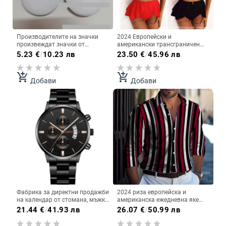
Производителите на значки
2024 Европейски и
произвеждат значки от
американски трансграничен
ламарина, значки с двойно
нов трикомпонентен бикини с
5.23
€
/
10.23 лв
23.50
€
/
45.96 лв
светкавица, значки от
висока талия, секси едноцветен
ламарина с лучени прахове,
бански с разрошени крачоли
значки
add_shopping_cart
add_shopping_cart
Добави
Добави
Фабрика за директни продажби
2024 риза европейска и
на календар от стомана, мъжки
американска ежедневна яке
часовник с голям циферблат,
мъжка риза с дълъг ръкав
21.44
€
/
41.93 лв
26.07
€
/
50.99 лв
кварцов часовник с
жилетка с дигитален печат
трансграничен мъжки
раирана риза външна търговия