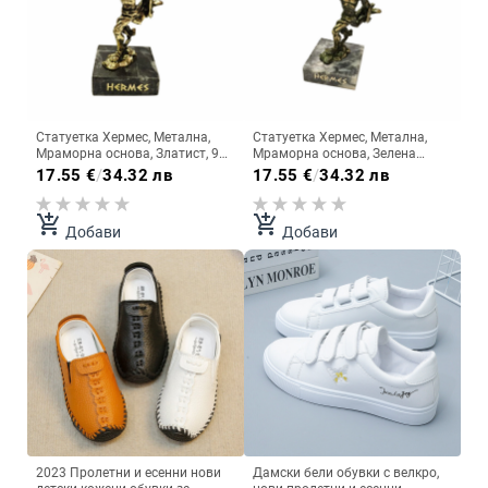
Статуетка Хермес, Метална,
Статуетка Хермес, Метална,
Мраморна основа, Златист, 9
Мраморна основа, Зелена
см
оксидация, 9 см
17.55
€
/
34.32 лв
17.55
€
/
34.32 лв
add_shopping_cart
add_shopping_cart
Добави
Добави
2023 Пролетни и есенни нови
Дамски бели обувки с велкро,