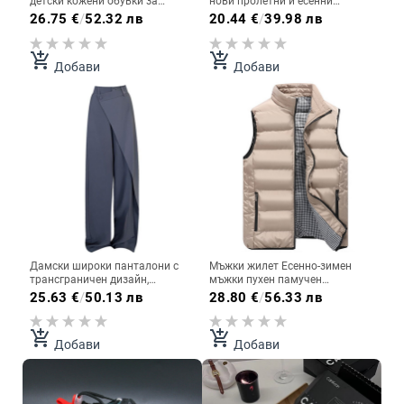
детски кожени обувки за
нови пролетни и есенни
момчета в британски стил с
бродирани обувки в корейски
26.75
€
/
52.32 лв
20.44
€
/
39.98 лв
мека подметка, пришити
стил, модерни, универсални,
ежедневни обувки без връзки
ежедневни, плоски, бели
add_shopping_cart
add_shopping_cart
Добави
Добави
Дамски широки панталони с
Мъжки жилет Есенно-зимен
трансграничен дизайн,
мъжки пухен памучен
корейски стил, за пътуване до
ежедневен жилет Мъжки тънък
25.63
€
/
50.13 лв
28.80
€
/
56.33 лв
работа, прости, свободни,
жилет за двойки Мъжко връхно
ежедневни, прави, дълги
облекло
панталони
add_shopping_cart
add_shopping_cart
Добави
Добави