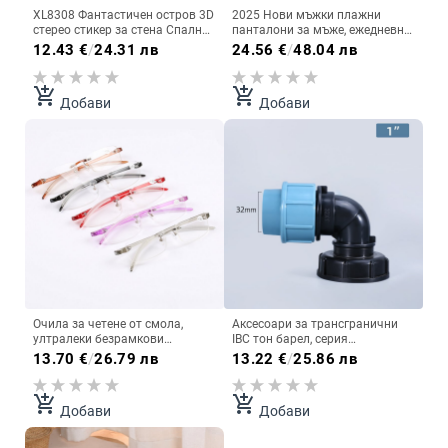
XL8308 Фантастичен остров 3D
2025 Нови мъжки плажни
стерео стикер за стена Спалня
панталони за мъже, ежедневни
Хол Общежитие Класна стая
къси панталони с щампа, едно
12.43
€
/
24.31 лв
24.56
€
/
48.04 лв
Фон Декорация Свалящ се
парче, дропшипинг
стикер
add_shopping_cart
add_shopping_cart
Добави
Добави
Очила за четене от смола,
Аксесоари за трансгранични
ултралеки безрамкови
IBC тон барел, серия
интегрирани очила за четене
съединителни елементи, PE
13.70
€
/
26.79 лв
13.22
€
/
25.86 лв
за мъже и жени, безрамкови
тръбно коляно с еднакъв
очила за четене, пластмасово
диаметър, директен тройник с
завършени очила за
еднакъв диаметър, аксесоари
add_shopping_cart
add_shopping_cart
Добави
Добави
късогледство
за тон барел