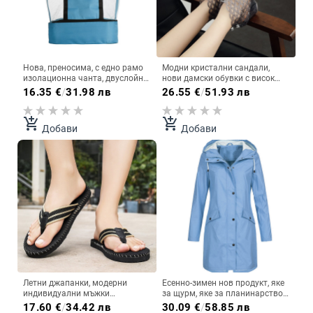
Нова, преносима, с едно рамо
Модни кристални сандали,
изолационна чанта, двуслойна
нови дамски обувки с висок
чанта за пикник, чанта за лед
ток, кухи, анти-плодово желе,
16.35
€
/
31.98 лв
26.55
€
/
51.93 лв
за мъже и жени, спортна чанта
пластмасови, прозрачни,
за съхранение при пътуване с
сандали с клиновиден ток,
мрежа
ботуши и риба
add_shopping_cart
add_shopping_cart
Добави
Добави
Летни джапанки, модерни
Есенно-зимен нов продукт, яке
индивидуални мъжки
за щурм, яке за планинарство
ежедневни плажни чехли за
на открито, със средна
17.60
€
/
34.42 лв
30.09
€
/
58.85 лв