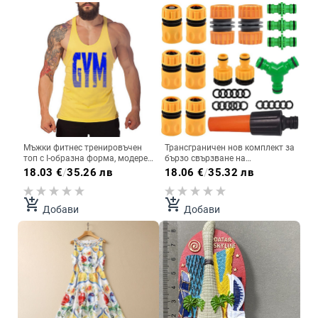
Мъжки фитнес тренировъчен
Трансграничен нов комплект за
топ с I-образна форма, модерен
бързо свързване на
бягащ топ без ръкави,
пластмасови 4-точкови
18.03
€
/
35.26 лв
18.06
€
/
35.32 лв
свободни спортни дрехи
водопроводни тръби,
аксесоари за бързи конектори
за градинско напояване
add_shopping_cart
add_shopping_cart
Добави
Добави