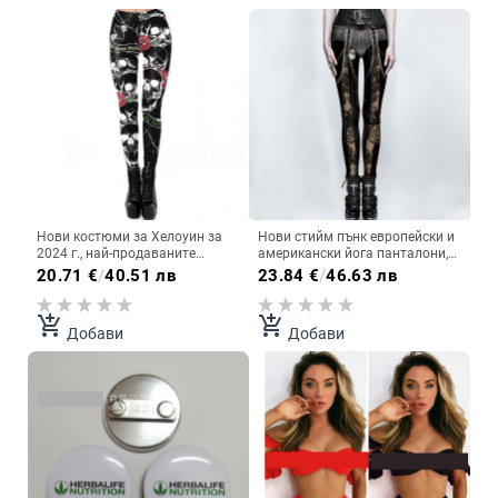
Нови костюми за Хелоуин за
Нови стийм пънк европейски и
2024 г., най-продаваните
американски йога панталони,
европейски и американски
бързосъхнещи долни,
20.71
€
/
40.51 лв
23.84
€
/
46.63 лв
нови продукти, клинове с 3D
трансгранични 3D дигитален
принт на черепи на ужасите,
печат, спортни чорапогащи,
дамски тесни панталони
фитнес панталони
add_shopping_cart
add_shopping_cart
Добави
Добави