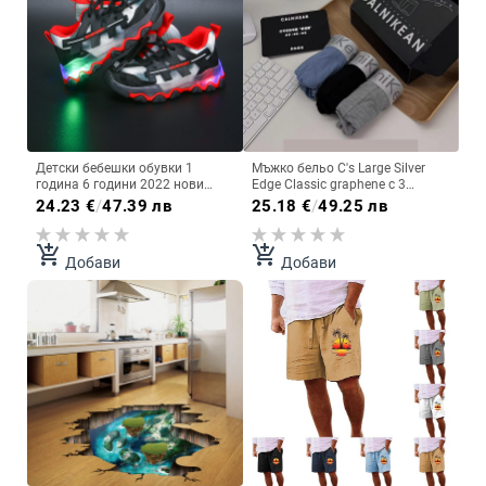
Детски бебешки обувки 1
Мъжко бельо C's Large Silver
година 6 години 2022 нови
Edge Classic graphene с 3
момчета и момичета спортни
подаръчни кутии, дишащи
24.23
€
/
47.39 лв
25.18
€
/
49.25 лв
обувки с мека подметка,
боксерки със средна талия,
дишащи бебешки обувки за
боксерки
малки деца
add_shopping_cart
add_shopping_cart
Добави
Добави