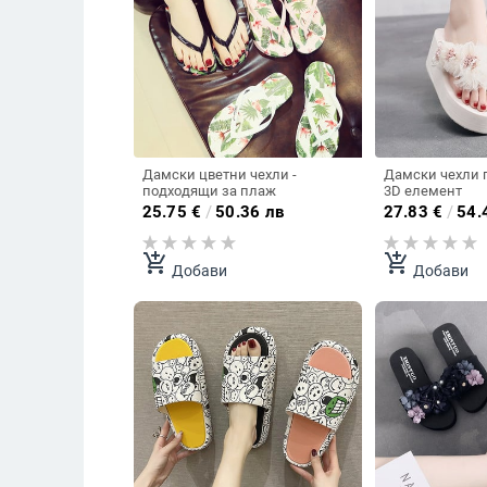
Дамски цветни чехли -
Дамски чехли п
подходящи за плаж
3D елемент
25.75
€
/
50.36 лв
27.83
€
/
54.
add_shopping_cart
add_shopping_cart
Добави
Добави