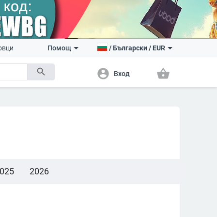
овци
Помощ
/
Български
/
EUR
search
account_circle
shopping_basket
Вход
025
2026