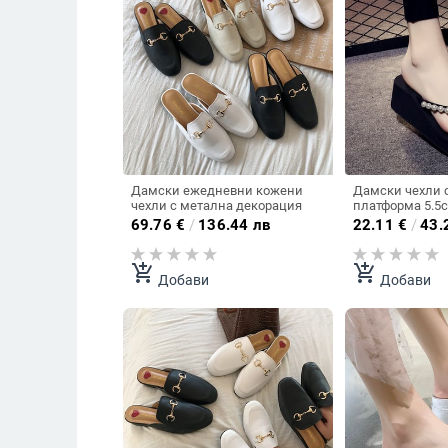
Дамски ежедневни кожени
Дамски чехли 
чехли с метална декорация
платформа 5.5
69.76
€
/
136.44 лв
22.11
€
/
43.
add_shopping_cart
add_shopping_cart
Добави
Добави