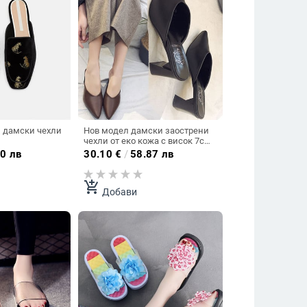
 дамски чехли
Нов модел дамски заострени
чехли от еко кожа с висок 7см
ток
0 лв
30.10
€
/
58.87 лв
add_shopping_cart
Добави