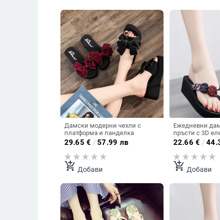
Дамски модерни чехли с
Ежедневни дам
платформа и панделка
пръсти с 3D ел
29.65
€
/
57.99 лв
22.66
€
/
44.
add_shopping_cart
add_shopping_cart
Добави
Добави