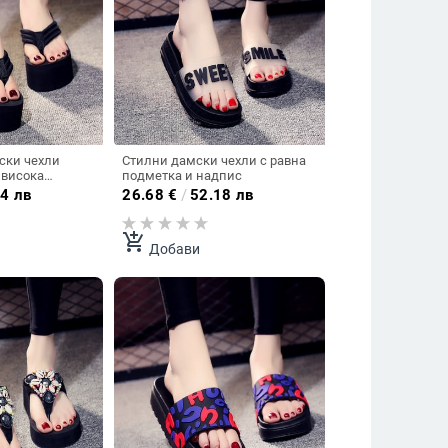
ски чехли
Стилни дамски чехли с равна
 висока
подметка и надпис
4 лв
26.68
€
/
52.18 лв
add_shopping_cart
Добави