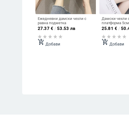
Ежедневни дамски чехли с
Дамски чехли с
равна подметка
платформа 5см
27.37
€
/
53.53 лв
25.81
€
/
50.
add_shopping_cart
add_shopping_cart
Добави
Добави