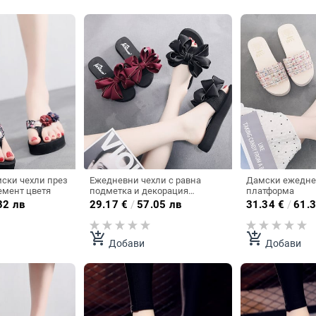
ски чехли през
Ежедневни чехли с равна
Дамски ежедне
емент цветя
подметка и декорация
платформа
панделка за жени
32 лв
29.17
€
/
57.05 лв
31.34
€
/
61.3
add_shopping_cart
add_shopping_cart
Добави
Добави