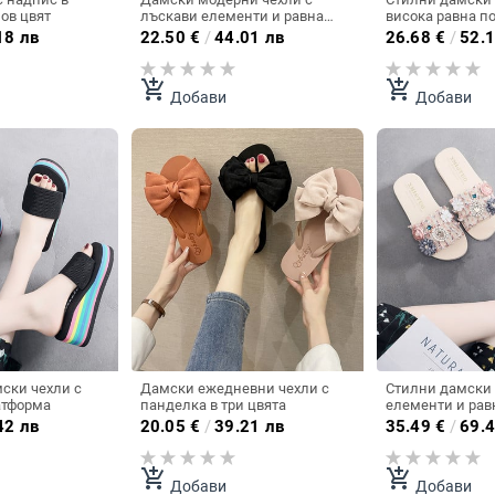
зов цвят
лъскави елементи и равна
висока равна п
подметка
изчистен моде
18 лв
22.50
€
/
44.01 лв
26.68
€
/
52.1
add_shopping_cart
add_shopping_cart
Добави
Добави
ски чехли с
Дамски ежедневни чехли с
Стилни дамски 
атформа
панделка в три цвята
елементи и рав
42 лв
20.05
€
/
39.21 лв
35.49
€
/
69.4
add_shopping_cart
add_shopping_cart
Добави
Добави