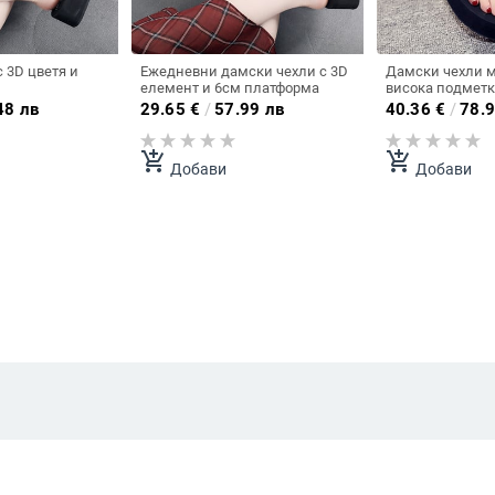
 3D цветя и
Ежедневни дамски чехли с 3D
Дамски чехли м
елемент и 6см платформа
висока подметк
декоративни к
48 лв
29.65
€
/
57.99 лв
40.36
€
/
78.9
add_shopping_cart
add_shopping_cart
Добави
Добави