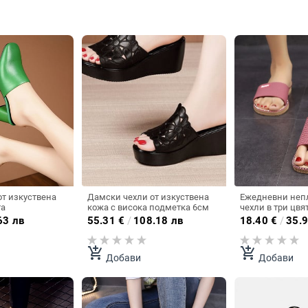
т изкуствена
Дамски чехли от изкуствена
Ежедневни неп
та
кожа с висока подметка 6см
чехли в три цвя
63 лв
55.31
€
/
108.18 лв
18.40
€
/
35.9
add_shopping_cart
add_shopping_cart
Добави
Добави