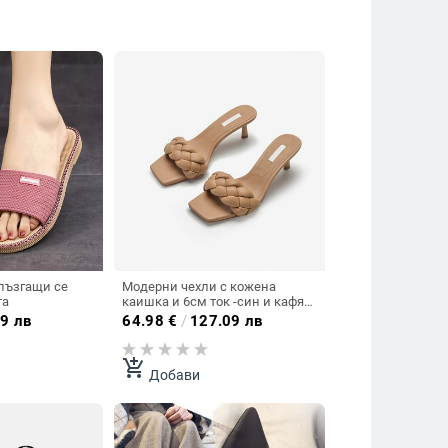
лъзгащи се
Модерни чехли с кожена
та
каишка и 6см ток -син и кафяв
цвят
9 лв
64.98
€
/
127.09 лв
add_shopping_cart
Добави