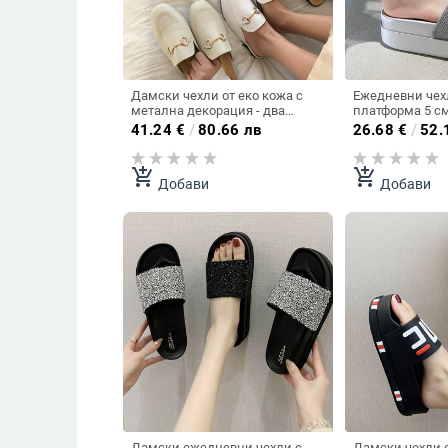
Дамски чехли от еко кожа с
Ежедневни чех
метална декорация - два
платформа 5 с
модела
камъни
41.24
€
/
80.66 лв
26.68
€
/
52.
add_shopping_cart
add_shopping_cart
Добави
Добави
Дамски ежедневни чехли с
Дамски чехли 