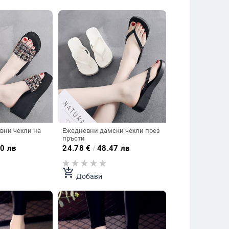
вни чехли на
Ежедневни дамски чехли през
пръсти
0 лв
24.78
€
/
48.47 лв
add_shopping_cart
Добави