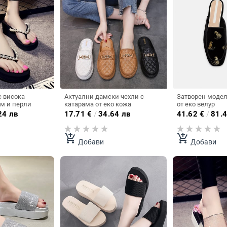
с висока
Актуални дамски чехли с
Затворен модел
см и перли
катарама от еко кожа
от еко велур
24 лв
17.71
€
/
34.64 лв
41.62
€
/
81.4
add_shopping_cart
add_shopping_cart
Добави
Добави