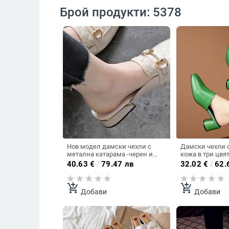
Брой продукти: 5378
Нов модел дамски чехли с
Дамски чехли о
метална катарама -черен и
кожа в три цвя
бежов цвят
40.63
€
/
79.47 лв
32.02
€
/
62.
add_shopping_cart
add_shopping_cart
Добави
Добави