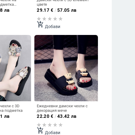
одметка
цвете
л
8 лв
29.17
€
/
57.05 лв
add_shopping_cart
Добави
чехли с 3D
Ежедневни дамски чехли с
на подметка
декорация мече
1 лв
22.20
€
/
43.42 лв
add_shopping_cart
Добави