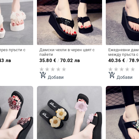
рез пръсти с
Дамски чехли в черен цвят с
Ежедневни дам
пайети
между пръста с
платформа
43 лв
35.80
€
/
70.02 лв
40.36
€
/
78.9
add_shopping_cart
add_shopping_cart
Добави
Добави