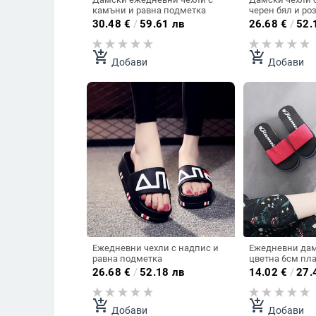
камъни и равна подметка
черен бял и ро
30.48
€
/
59.61 лв
26.68
€
/
52.
add_shopping_cart
add_shopping_cart
Добави
Добави
Ежедневни чехли с надпис и
Ежедневни дам
равна подметка
цветна 6см пл
26.68
€
/
52.18 лв
14.02
€
/
27.
add_shopping_cart
add_shopping_cart
Добави
Добави