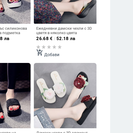
ъс силиконова
Ежедневни дамски чехли с 3D
а подметка
цветя в няколко цвята
8 лв
26.68
€
/
52.18 лв
add_shopping_cart
Добави
чехли на
Дамски чехли с 3D елемент