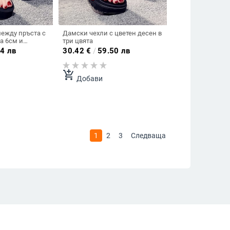
ежду пръста с
Дамски чехли с цветен десен в
а 6см и
три цвята
амъни
4 лв
30.42
€
/
59.50 лв
add_shopping_cart
Добави
1
2
3
Следваща