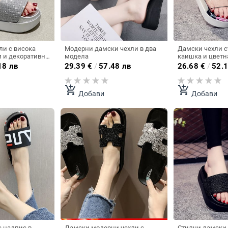
ли с висока
Модерни дамски чехли в два
Дамски чехли с
м и декоративни
модела
каишка и цветн
18 лв
29.39
€
/
57.48 лв
26.68
€
/
52.1
add_shopping_cart
add_shopping_cart
Добави
Добави
с надпис в
Дамски модерни чехли с
Стилни дамски 