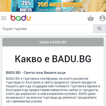
menu
shopping_basket
account_circle
search
Какво е BADU.BG
Какво е BADU.BG
BADU.BG - Светът във Вашите ръце
BADU.BG е търговска платформа, на която различни
търговци от България и света предлагат своите продукти.
Нашата цел е да създадем най-голямата търговска мрежа в
България и да предоставим невероятен набор от продукти,
които да задоволят и най-капризния купувач. BADU дава
възможност на всички търговци да увеличат продажбите
си с минимални усилия.