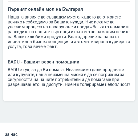
Първият онлайн мол на България
Нашата визия е да създадем място, където да откриете
всичко необходимо за Вашите нужди. Ние искаме да
улесним процеса на пазаруване и продажба, като намалим
разходите на нашите търговци и съответно намалим цените
на Вашите любими продукти. Благодарение на нашата
иновативна бизнес концепция и автоматизирана куриерска
услуга, това вече е факт.
BADU - Вашият верен помощник
BADU е тук, за да Ви помага. Независимо дали продавате
или купувате, наша неизменна мисия е да се погрижим за
сигурността на нашите потребители и да помагаме при
разрешаването на диспути. Ние
НЕ
толерираме нелоялност!
За нас