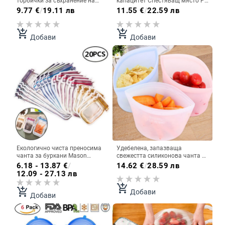
торбички за съхранение на
капацитет Спестяващ място PP
храна с преносима дръжка за
Издръжлив буркан за
9.77
€
/
19.11 лв
11.55
€
/
22.59 лв
зеленчуци, плодове, хляб,
съхранение на зърнени култури
кухненски органайзер, три
Кухненски инструменти
размера по избор
контейнер за еды rangement
add_shopping_cart
add_shopping_cart
Добави
Добави
cuisine
Екологично чиста преносима
Удебелена, запазваща
чанта за буркани Mason
свежестта силиконова чанта за
Пластмасов кухненски
съхранение на храна Трицветна
6.18 - 13.87
€
/
14.62
€
/
28.59 лв
органайзер и кутия за
двойна чанта с цип
12.09 - 27.13 лв
контейнери за съхранение
Многократна чанта с цип
Bolsa De Plastico Rangement
Кухненски органайзер за храна
add_shopping_cart
add_shopping_cart
Добави
Чанти с цип
Добави