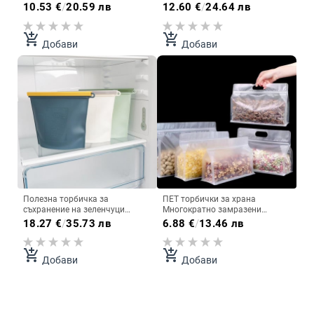
Непропускливи Чанти за
съхранение на храна,
10.53
€
/
20.59 лв
12.60
€
/
24.64 лв
многократна употреба
силиконова чанта,
Кухненски торбички за
непропусклива горна част,
съхранение на храна във
кухненски органайзер, пресни
add_shopping_cart
add_shopping_cart
Добави
Добави
фризер Без BPA
затворени торбички, без BPA
Полезна торбичка за
ПЕТ торбички за храна
съхранение на зеленчуци
Многократно замразени
Силиконова торбичка за
торбички за съхранение на
18.27
€
/
35.73 лв
6.88
€
/
13.46 лв
консервиране на храна Голям
храна Непропусклив Кухненски
капацитет Торбичка за
органайзер Свежите затворени
съхранение на храна за
торбички са подходящи за
add_shopping_cart
add_shopping_cart
Добави
Добави
зеленчуци и месо Спестява
всякакъв вид
място