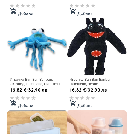
add_shopping_cart
add_shopping_cart
Добави
Добави
Играчка Ban Ban Banban,
Играчка Ban Ban Banban,
Октопод, Плюшена, Син Цвят
Плюшена, Черно
16.82
€
/
32.90 лв
16.82
€
/
32.90 лв
add_shopping_cart
add_shopping_cart
Добави
Добави