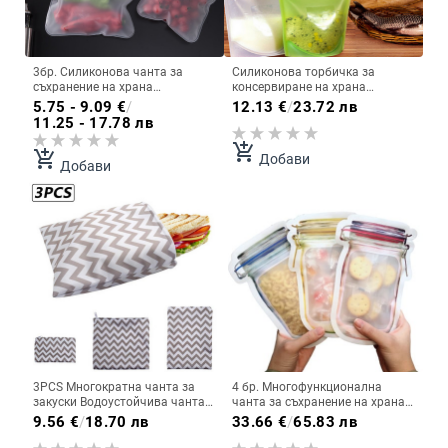
3бр. Силиконова чанта за
Силиконова торбичка за
съхранение на храна
консервиране на храна
Многократно изправена чанта
Многократно херметически
5.75 - 9.09
€
/
12.13
€
/
23.72 лв
с цип, затворена чанта
затворени торбички за
11.25 - 17.78 лв
Силиконова чанта за храна
зеленчуци, течни закуски, месо,
Торба за прясна храна
инструменти за нагряване в
add_shopping_cart
add_shopping_cart
Добави
Контейнери за съхранение на
микровълнова печка 500/1000
Добави
храна Чанта с цип
мл
3PCS Многократна чанта за
4 бр. Многофункционална
закуски Водоустойчива чанта
чанта за съхранение на храна.
за хляб, сандвич, торбичка за
Многократна употреба. Mason
9.56
€
/
18.70 лв
33.66
€
/
65.83 лв
обяд Непропускливи чанти за
Jar. Пресни закуски. Чанти с
съхранение на храна за
цип. Събирайте