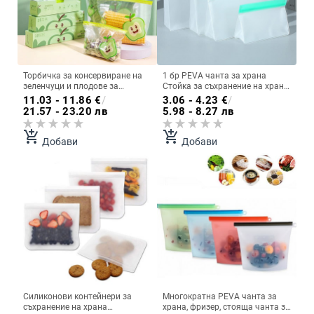
Торбичка за консервиране на
1 бр PEVA чанта за храна
зеленчуци и плодове за
Стойка за съхранение на храна
многократна употреба
Непропусклива чанта с цип
11.03 - 11.86
€
/
3.06 - 4.23
€
/
Хладилник Торбичка за
Затворена чанта за
21.57 - 23.20 лв
5.98 - 8.27 лв
свежест Храна Запечатана
многократна употреба Кухня
торбичка за съхранение
Плодове зеленчуци Пресни
add_shopping_cart
add_shopping_cart
Найлонова торбичка
затворена чанта
Добави
Добави
Силиконови контейнери за
Многократна PEVA чанта за
съхранение на храна
храна, фризер, стояща чанта за