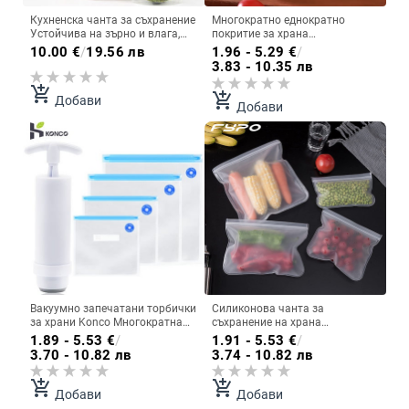
Кухненска чанта за съхранение
Многократно еднократно
Устойчива на зърно и влага,
покритие за храна
устойчива на насекоми,
Пластмасово опаковане
10.00
€
/
19.56 лв
1.96 - 5.29
€
/
прозрачна запечатана чанта,
Устойчиви еластични капаци
3.83 - 10.35 лв
преносима опаковъчна чанта
за храна за купи Еластични
за хранителни продукти с
капаци за чинии за кухня
add_shopping_cart
add_shopping_cart
Добави
дръжка
Чанта за пестене на храна
Добави
Вакуумно запечатани торбички
Силиконова чанта за
за храни Konco Многократна
съхранение на храна
торбичка за съхранение на
Многократно използваеми
1.89 - 5.53
€
/
1.91 - 5.53
€
/
храна Домакински торбички за
торбички за фризер Стояща
3.70 - 10.82 лв
3.74 - 10.82 лв
съхранение на пресни
чанта с цип Непропускливи
зеленчуци
контейнери Чанта за прясна
add_shopping_cart
add_shopping_cart
храна Чанта с цип
Добави
Добави