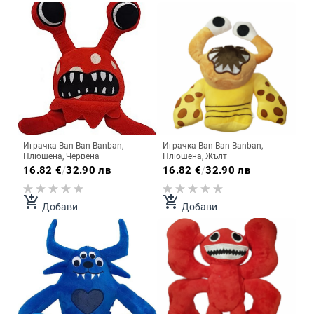
Играчка Ban Ban Banban,
Играчка Ban Ban Banban,
Плюшена, Червена
Плюшена, Жълт
16.82
€
/
32.90 лв
16.82
€
/
32.90 лв
add_shopping_cart
add_shopping_cart
Добави
Добави