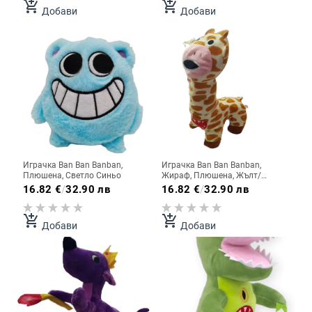
add_shopping_cart
add_shopping_cart
Добави
Добави
Играчка Ban Ban Banban,
Играчка Ban Ban Banban,
Плюшена, Светло Синьо
Жираф, Плюшена, Жълт/
Оранжев
16.82
€
/
32.90 лв
16.82
€
/
32.90 лв
add_shopping_cart
add_shopping_cart
Добави
Добави