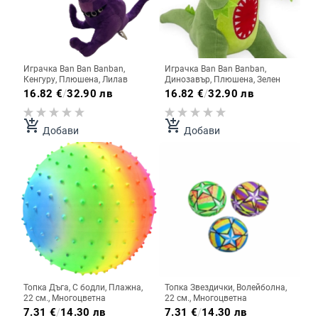
Играчка Ban Ban Banban,
Играчка Ban Ban Banban,
Кенгуру, Плюшена, Лилав
Динозавър, Плюшена, Зелен
16.82
€
/
32.90 лв
16.82
€
/
32.90 лв
add_shopping_cart
add_shopping_cart
Добави
Добави
Топка Дъга, С бодли, Плажна,
Топка Звездички, Волейболна,
22 см., Многоцветна
22 см., Многоцветна
7.31
€
/
14.30 лв
7.31
€
/
14.30 лв