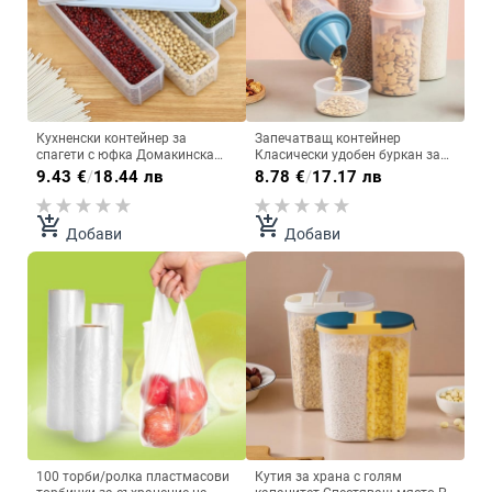
Кухненски контейнер за
Запечатващ контейнер
спагети с юфка Домакинска
Класически удобен буркан за
кутия за съхранение на
съхранение на зърнени закуски
9.43
€
/
18.44 лв
8.78
€
/
17.17 лв
зърнени храни с капак
Без мирис Буркан за
Кухненски контейнер за храна
съхранение Универсална
зърнена храна Кухненски
add_shopping_cart
add_shopping_cart
Добави
Добави
консумативи
100 торби/ролка пластмасови
Кутия за храна с голям