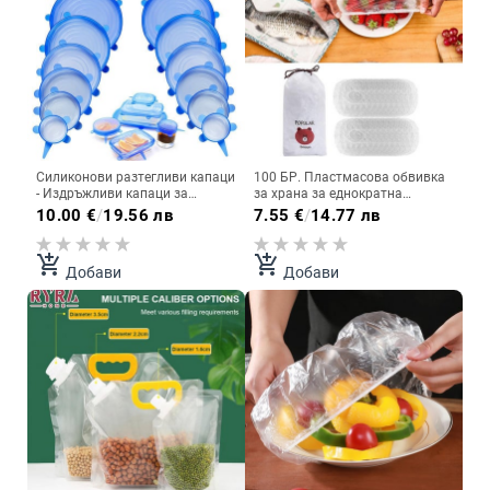
Силиконови разтегливи капаци
100 БР. Пластмасова обвивка
- Издръжливи капаци за
за храна за еднократна
многократна употреба за купи
употреба Хранително фолио
10.00
€
/
19.56 лв
7.55
€
/
14.77 лв
и контейнери за храна
Saran Wraps Еластични капаци
Силиконови капаци за храна
за храна за консервиране на
Подходящи за микровълнова
храна Покривало за обувки
add_shopping_cart
add_shopping_cart
Добави
Добави
фурна
Опаковка за храна