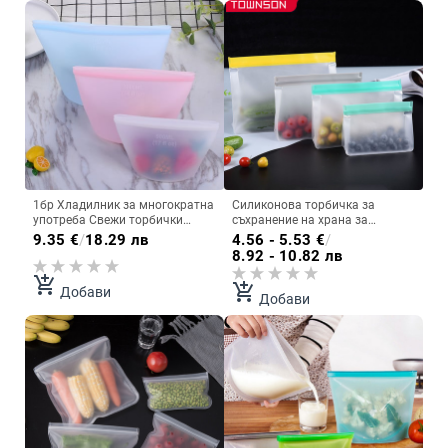
1бр Хладилник за многократна
Силиконова торбичка за
употреба Свежи торбички
съхранение на храна за
Кухненска чанта за съхранение
многократна употреба Без
9.35
€
/
18.29 лв
4.56 - 5.53
€
/
на храни за запечатване
съдържание на BPA Екологична
8.92 - 10.82 лв
Домашен хранителен
водоустойчива силиконова
силиконов кухненски
самозапечатваща се торбичка
add_shopping_cart
add_shopping_cart
Добави
органайзер за плодове
за храна за многократна
Добави
употреба