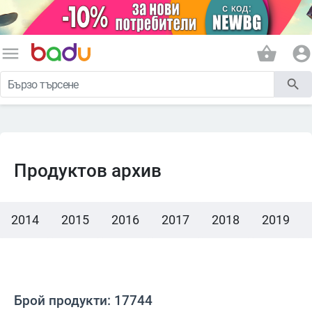
menu
shopping_basket
account_circle
search
Продуктов архив
2014
2015
2016
2017
2018
2019
Брой продукти: 17744