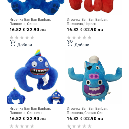
Играчка Ban Ban Banban,
Играчка Ban Ban Banban,
Плюшена, Синьо
Плюшена, Червен
16.82
€
/
32.90 лв
16.82
€
/
32.90 лв
add_shopping_cart
add_shopping_cart
Добави
Добави
Играчка Ban Ban Banban,
Играчка Ban Ban Banban,
Плюшена, Син цвят
Плюшена, Светло Син
16.82
€
/
32.90 лв
16.82
€
/
32.90 лв