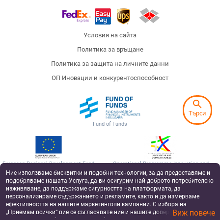
Условия на сайта
Политика за връщане
Политика за защита на личните данни
ОП Иновации и конкурентоспособност
search
Търси
Fund of Funds
European Regional Development Fund
Operational Programme Innovation and
Competitiveness
Ние използваме бисквитки и подобни технологии, за да предоставяме и
подобряваме нашата Услуга, да ви осигурим най-доброто потребителско
Badu has been supported by Silverline Capital, a private equity fund, co-financed by the
изживяване, да поддържаме сигурността на платформата, да
by the European Structural and Investment Funds under the operational program
“Innovation and Competitiveness 2014-2020”, managed by the Fund Manager of
персонализираме съдържанието и рекламите, както и да измерваме
Financial Instruments in Bulgaria.
ефективността на нашите маркетингови кампании. С избора на
Виж повече
„Приемам всички“ вие се съгласявате ние и нашите доверени партньори
©2017-2026