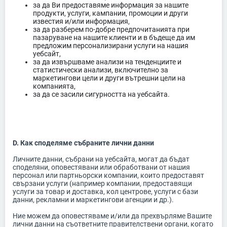
за да Ви предоставяме информация за нашите
продукти, услуги, кампании, промоции и други
известия и/или информация,
за да разберем по-добре предпочитанията при
пазаруване на нашите клиенти и в бъдеще да им
предложим персонализирани услуги на нашия
уебсайт,
за да извършваме анализи на тенденциите и
статистически анализи, включително за
маркетингови цели и други вътрешни цели на
компанията,
за да се засили сигурността на уебсайта.
D. Как споделяме събраните лични данни
Личните данни, събрани на уебсайта, могат да бъдат
споделяни, оповестявани или обработвани от нашия
персонал или партньорски компании, които предоставят
свързани услуги (например компании, предоставящи
услуги за товар и доставка, кол центрове, услуги с бази
данни, рекламни и маркетингови агенции и др.).
Ние можем да оповестяваме и/или да прехвърляме Вашите
лични данни на съответните правителствени органи, когато