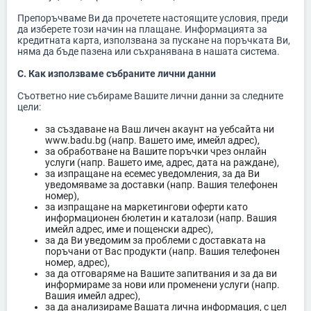
Препоръчваме Ви да прочетете настоящите условия, преди
да изберете този начин на плащане. Информацията за
кредитната карта, използвана за пускане на поръчката Ви,
няма да бъде пазена или съхранявана в нашата система.
C. Как използваме събраните лични данни
Съответно ние събираме Вашите лични данни за следните
цели:
за създаване на Ваш личен акаунт на уебсайта ни
www.badu.bg (напр. Вашето име, имейл адрес),
за обработване на Вашите поръчки чрез онлайн
услуги (напр. Вашето име, адрес, дата на раждане),
за изпращане на есемес уведомления, за да Ви
уведомяваме за доставки (напр. Вашия телефонен
номер),
за изпращане на маркетингови оферти като
информационен бюлетин и каталози (напр. Вашия
имейл адрес, име и пощенски адрес),
за да Ви уведомим за проблеми с доставката на
поръчани от Вас продукти (напр. Вашия телефонен
номер, адрес),
за да отговаряме на Вашите запитвания и за да ви
информираме за нови или променени услуги (напр.
Вашия имейл адрес),
за да анализираме Вашата лична информация, с цел