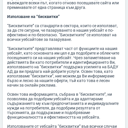
въвеждате всеки път, когато отново посещавате сайта или
преминавате от една страница към друга.
Използване на “бисквитки”
“Бисквитките” са стандарти в сектора, които се използват,
за да сте сигурни, че пазаруването в нашия уебсайт е по-
ефективно и по-безопасно. “Бисквитките” се използват на
всички уебсайтове за пазаруване.
“Бисквитките” представляват част от функциите на нашия
уебсайт, като основната им цел е да подобрите и облекчите
посещението си на нашия уебсайт. Чрез запаметяване на
действията Ви като потребители и идентифицирането Ви,
използването на “бисквитки” поддържа усилията на БАДУ
АД да ви предлага най-добрите услуги. Освен това, като
използваме “бисквитки”, ние можем да Ви информираме
бързо и лесно за нашите оферти, тъй като това е лесен
начин за онлайн реклама.
Освен това информацията, събрана в “бисквитките”, ни
позволява да подобрим уебсайта и да адаптираме
съдържанието му към предпочитанията и индивидуалните
нужди на потребителя, да подобрим резултата от
търсенията, да поддържаме и подобряваме
функционалността и ефективността на уебсайта.
Използваните от уебсайта “бисквитки” във всички случаи