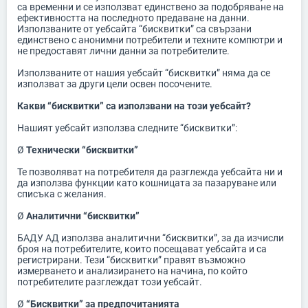
са временни и се използват единствено за подобряване на
ефективността на последното предаване на данни.
Използваните от уебсайта “бисквитки” са свързани
единствено с анонимни потребители и техните компютри и
не предоставят лични данни за потребителите.
Използваните от нашия уебсайт “бисквитки” няма да се
използват за други цели освен посочените.
Какви “бисквитки” са използвани на този уебсайт?
Нашият уебсайт използва следните “бисквитки”:
Ø
Технически “бисквитки”
Те позволяват на потребителя да разглежда уебсайта ни и
да използва функции като кошницата за пазаруване или
списъка с желания.
Ø
Аналитични “бисквитки”
БАДУ АД използва аналитични “бисквитки”, за да изчисли
броя на потребителите, които посещават уебсайта и са
регистрирани. Тези “бисквитки” правят възможно
измерването и анализирането на начина, по който
потребителите разглеждат този уебсайт.
Ø
“Бисквитки” за предпочитанията