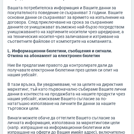
Вашата потребителска информация и Вашите данни за
покупателното поведение се съхраняват 3 години. Вашите
основни данни се съхраняват за времето на изпълнение на
договора. След приключване на срока за съхранение
данните се унищожават възможно най-бързо посредством
унищожаването на хартиените носители чрез шредиране, а
на техническия носител-чрез заличаване и изтриване на
съответните файлове от компютрите на компанията.
L. Информационни бюлетини, съобщения и сигнали.
Отмяна на абонамент за електронен бюлетин
Ние Ви предлагаме правото да контролирате дали да
получавате електронни бюлетини през целия си опит на
нашия уебсайт.
В тази връзка, Ви уведомяваме, че за целите на директния
маркетинг, тъй като първоначално събираме Вашите лични
данни в контекста на продажбата на нашите продукти чрез
нашия уебсайт, изискваме Вашето съгласие за по-
нататъшно използване на личните Ви данни за нашите
търговски цели.
Винаги можете обаче да оттеглите Вашето съгласие за
личната информация, използвана за маркетингови цели
(напр. изпращане на информационни бюлетини или
изпращане на оферти до Вашия имейл адрес), включително