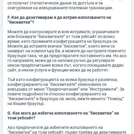
се получат статистически данни за достъпа и за
осигуряване на извършваните платежни транзакции.
F. Как да деактивирам и да изтрия използването на
“бисквитки”?
Можете да контролирате и/или изтривате, ограничавате
или блокирате “бисквитките” от този уебсайт по всяко
време, като промените конфигурацията на браузъра си.
Можете да изтриете всички “бисквитки”, които вече се
намират на компютъра Ви, и можете да настроите повечето
браузъри така, че да предотвратите поставянето им. Но ако
го направите, може да се наложи ръчно да регулирате
някои предпочитания всеки път, когато посещавате даден
сайт, и някои услуги и функции може да не работят.
Тъй като конфигурацията на всеки браузър е различна,
конфигурирането на “бисквитките” обикновено се
извършва от меню “Предпочитания” или “Инструменти”. За
повече подробности относно конфигурирането на
“бисквитките” в браузъра си, моля, вижте менюто “Помощ”
на Вашия браузър.
G. Как мога да избегна използването на “бисквитки” на
този уебсайт?
Ако предпочитате да избегнете използването на
“бисквитки” на този уебсайт, първо трябва да деактивирате