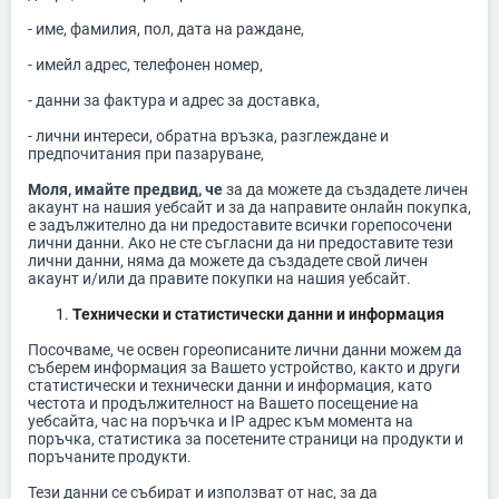
- име, фамилия, пол, дата на раждане,
- имейл адрес, телефонен номер,
- данни за фактура и адрес за доставка,
- лични интереси, обратна връзка, разглеждане и
предпочитания при пазаруване,
Моля, имайте предвид, че
за да можете да създадете личен
акаунт на нашия уебсайт и за да направите онлайн покупка,
е задължително да ни предоставите всички горепосочени
лични данни. Ако не сте съгласни да ни предоставите тези
лични данни, няма да можете да създадете свой личен
акаунт и/или да правите покупки на нашия уебсайт.
Технически и статистически данни и информация
Посочваме, че освен гореописаните лични данни можем да
съберем информация за Вашето устройство, както и други
статистически и технически данни и информация, като
честота и продължителност на Вашето посещение на
уебсайта, час на поръчка и IP адрес към момента на
поръчка, статистика за посетените страници на продукти и
поръчаните продукти.
Тези данни се събират и използват от нас, за да