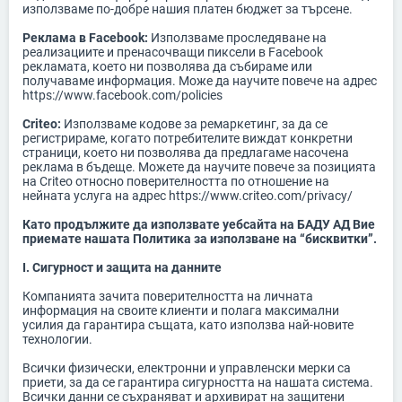
използваме по-добре нашия платен бюджет за търсене.
Реклама в Facebook:
Използваме проследяване на
реализациите и пренасочващи пиксели в Facebook
рекламата, което ни позволява да събираме или
получаваме информация. Може да научите повече на адрес
https://www.facebook.com/policies
Criteo:
Използваме кодове за ремаркетинг, за да се
регистрираме, когато потребителите виждат конкретни
страници, което ни позволява да предлагаме насочена
реклама в бъдеще. Можете да научите повече за позицията
на Criteo относно поверителността по отношение на
нейната услуга на адрес https://www.criteo.com/privacy/
Като продължите да използвате уебсайта на БАДУ АД Вие
приемате нашата Политика за използване на “бисквитки”.
I. Сигурност и защита на данните
Компанията зачита поверителността на личната
информация на своите клиенти и полага максимални
усилия да гарантира същата, като използва най-новите
технологии.
Всички физически, електронни и управленски мерки са
приети, за да се гарантира сигурността на нашата система.
Всички данни се съхраняват и архивират на защитени