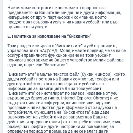
Ние нямаме контрол и не поемаме отговорност за
предаването на Вашите лични данни и друга информация,
извършено от други партньорски компании, които
предоставят свързани услуги на нашия уебсайт или във
връзка с тези услуги.
E. Политика за използване на “бисквитки”
Този раздел е свързан с “бисквитките” и уеб страниците,
управлявани от БАДУ АД. Моля, имайте предвид, че за да се
осигури правилното функциониране на този уебсайт,
понякога поставяме на Вашето устройство малки файлове
с данни, наречени “бисквитки”.
“Бисквитката” е малък текстов файл (букви и цифри), който
даден уебсайт поставя на Вашия компютър, телефон или
друго устройство, когато посещавате уебсайта, с
информация за навигацията Ви на този уебсайт.
“Бисквитките” се инсталират по заявка, издадена от уеб
сървъра до браузър (напр. Internet Explorer, Chrome) и не
съдържа никакви софтуерни, шпионски или вирусни
програми и няма достъп до информация от хардуера на
потребителя. Функцията на “бисквитката” е да даде
възможност на уебсайта ни да запаметява Вашите
действия и предпочитания (като потребителско име, език,
размер на шрифта и други настройки за показване) за
определен период от време, за да не се налага да ги