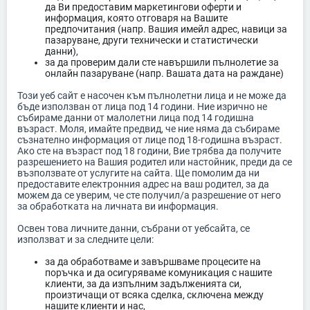
да Ви предоставим маркетингови оферти и
информация, която отговаря на Вашите
предпочитания (напр. Вашия имейл адрес, навици за
пазаруване, други технически и статистически
данни),
за да проверим дали сте навършили пълнолетие за
онлайн пазаруване (напр. Вашата дата на раждане)
Този уеб сайт е насочен към пълнолетни лица и не може да
бъде използван от лица под 14 години. Ние изрично не
събираме данни от малолетни лица под 14 годишна
възраст. Моля, имайте предвид, че ние няма да събираме
съзнателно информация от лице под 18-годишна възраст.
Ако сте на възраст под 18 години, Вие трябва да получите
разрешението на Вашия родител или настойник, преди да се
възползвате от услугите на сайта. Ще помолим да ни
предоставите електронния адрес на ваш родител, за да
можем да се уверим, че сте получил/а разрешение от него
за обработката на личната ви информация.
Освен това личните данни, събрани от уебсайта, се
използват и за следните цели:
за да обработваме и завършваме процесите на
поръчка и да осигуряваме комуникация с нашите
клиенти, за да изпълним задълженията си,
произтичащи от всяка сделка, сключена между
нашите клиенти и нас,