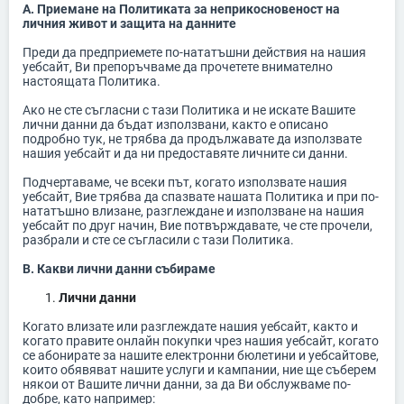
A. Приемане на Политиката за неприкосновеност на
личния живот и защита на данните
Преди да предприемете по-нататъшни действия на нашия
уебсайт, Ви препоръчваме да прочетете внимателно
настоящата Политика.
Ако не сте съгласни с тази Политика и не искате Вашите
лични данни да бъдат използвани, както е описано
подробно тук, не трябва да продължавате да използвате
нашия уебсайт и да ни предоставяте личните си данни.
Подчертаваме, че всеки път, когато използвате нашия
уебсайт, Вие трябва да спазвате нашата Политика и при по-
нататъшно влизане, разглеждане и използване на нашия
уебсайт по друг начин, Вие потвърждавате, че сте прочели,
разбрали и сте се съгласили с тази Политика.
B. Какви лични данни събираме
Лични данни
Когато влизате или разглеждате нашия уебсайт, както и
когато правите онлайн покупки чрез нашия уебсайт, когато
се абонирате за нашите електронни бюлетини и уебсайтове,
които обявяват нашите услуги и кампании, ние ще съберем
някои от Вашите лични данни, за да Ви обслужваме по-
добре, като например: