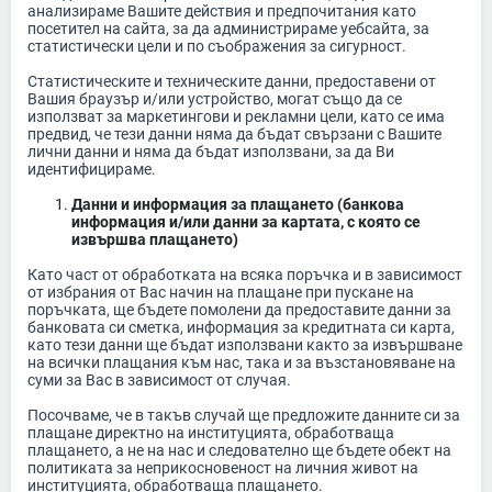
анализираме Вашите действия и предпочитания като
посетител на сайта, за да администрираме уебсайта, за
статистически цели и по съображения за сигурност.
Статистическите и техническите данни, предоставени от
Вашия браузър и/или устройство, могат също да се
използват за маркетингови и рекламни цели, като се има
предвид, че тези данни няма да бъдат свързани с Вашите
лични данни и няма да бъдат използвани, за да Ви
идентифицираме.
Данни и информация за плащането (банкова
информация и/или данни за картата, с която се
извършва плащането)
Като част от обработката на всяка поръчка и в зависимост
от избрания от Вас начин на плащане при пускане на
поръчката, ще бъдете помолени да предоставите данни за
банковата си сметка, информация за кредитната си карта,
като тези данни ще бъдат използвани както за извършване
на всички плащания към нас, така и за възстановяване на
суми за Вас в зависимост от случая.
Посочваме, че в такъв случай ще предложите данните си за
плащане директно на институцията, обработваща
плащането, а не на нас и следователно ще бъдете обект на
политиката за неприкосновеност на личния живот на
институцията, обработваща плащането.