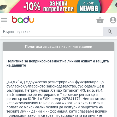
menu
shopping_basket
account_circle
search
Политика за защита на личните данни
Политика за неприкосновеност на личния живот и защита
на данните
„БАДУ“ АД е дружество регистрирано и функциониращо
съгласно българското законодателство, със седалище в
България, Петрич, улица „Сандо Китанов“ №3, вх.Б, ет.4,
ап.6 надлежно регистрирано в Търговски регистър и
регистър на ЮЛНЦ с ЕИК номер 207841171. Ние зачитаме
неприкосновеността на личния живот на клиентите си и
полагаме максимални усилия да осигурим защитата на
техните лични данни и информация, като спазваме всички
приложими закони, свързани със защитата на личните