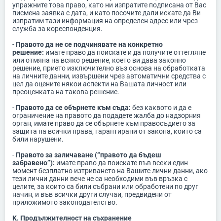
упражните това право, като ни изпратите подписана от Вас
писмена заявка с дата, и като посочите дали искате да Ви
изпратим тази информация на определен адрес или чрез
служба за кореспонденция.
-
Правото да не се подчинявате на конкретно
решение:
имате право да поискате и да получите оттегляне
или отмяна на всяко решение, което ви дава законно
решение, прието изключително въз основа на обработката
на личните данни, извършени чрез автоматични средства с
цел да оцените някои аспекти на Вашата личност или
преоценката на такова решение.
-
Правото да се обърнете към съда:
без каквото и да е
ограничение на правото да подадете жалба до надзорния
орган, имате право да се обърнете към правосъдието за
защита на всички права, гарантирани от закона, които са
били нарушени.
-
Правото за заличаване (“правото да бъдеш
забравено”):
имате право да поискате във всеки един
момент безплатно изтриването на Вашите лични данни, ако
тези лични данни вече не са необходими във връзка с
целите, за които са били събрани или обработени по друг
начин, и във всички други случаи, предвидени от
приложимото законодателство.
K. Продължителност на съхранение