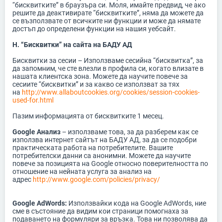
“бисквитките” в браузъра си. Моля, имайте предвид, че ако
решите да деактивирате “бисквитките”, няма да можете да
се възползвате от всичките ни функции и може да нямате
достъп до определени функции на нашия уебсайт.
H. “Бисквитки” на сайта на БАДУ АД
Бисквитки за сесии – Използваме сесийна “бисквитка”, за
да запомним, че сте влезли в профила си, когато влизате в
нашата клиентска зона. Можете да научите повече за
сесиите “бисквитки” и за какво се използват за тях
на
http://www.allaboutcookies.org/cookies/session-cookies-
used-for.html
Пазим информацията от бисквитките 1 месец.
Google Анализ
– използваме това, за да разберем как се
използва интернет сайтът на БАДУ АД, за да се подобри
практическата работа на потребителите. Вашите
потребителски данни са анонимни. Можете да научите
повече за позицията на Google относно поверителността по
отношение на нейната услуга за анализ на
адрес
http://www.google.com/policies/privacy/
Google AdWords:
Използвайки кода на Google AdWords, ние
сме в състояние да видим кои страници помогнаха за
подаването на формуляри за връзка. Това ни позволява да