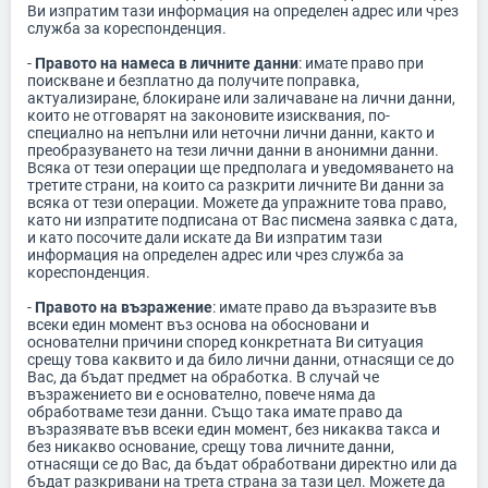
Ви изпратим тази информация на определен адрес или чрез
служба за кореспонденция.
-
Правото на намеса в личните данни
: имате право при
поискване и безплатно да получите поправка,
актуализиране, блокиране или заличаване на лични данни,
които не отговарят на законовите изисквания, по-
специално на непълни или неточни лични данни, както и
преобразуването на тези лични данни в анонимни данни.
Всяка от тези операции ще предполага и уведомяването на
третите страни, на които са разкрити личните Ви данни за
всяка от тези операции. Можете да упражните това право,
като ни изпратите подписана от Вас писмена заявка с дата,
и като посочите дали искате да Ви изпратим тази
информация на определен адрес или чрез служба за
кореспонденция.
-
Правото на възражение
: имате право да възразите във
всеки един момент въз основа на обосновани и
основателни причини според конкретната Ви ситуация
срещу това каквито и да било лични данни, отнасящи се до
Вас, да бъдат предмет на обработка. В случай че
възражението ви е основателно, повече няма да
обработваме тези данни. Също така имате право да
възразявате във всеки един момент, без никаква такса и
без никакво основание, срещу това личните данни,
отнасящи се до Вас, да бъдат обработвани директно или да
бъдат разкривани на трета страна за тази цел. Можете да