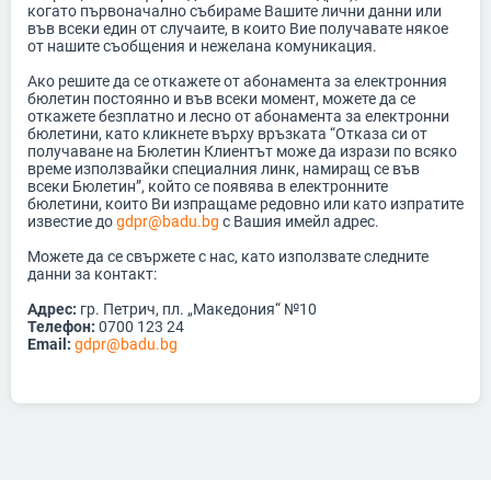
когато първоначално събираме Вашите лични данни или
във всеки един от случаите, в които Вие получавате някое
от нашите съобщения и нежелана комуникация.
Ако решите да се откажете от абонамента за електронния
бюлетин постоянно и във всеки момент, можете да се
откажете безплатно и лесно от абонамента за електронни
бюлетини, като кликнете върху връзката “Отказа си от
получаване на Бюлетин Клиентът може да изрази по всяко
време използвайки специалния линк, намиращ се във
всеки Бюлетин”, който се появява в електронните
бюлетини, които Ви изпращаме редовно или като изпратите
известие до
gdpr@badu.bg
с Вашия имейл адрес.
Можете да се свържете с нас, като използвате следните
данни за контакт:
Адрес:
гр. Петрич, пл. „Македония“ №10
Телефон:
0700 123 24
Email:
gdpr@badu.bg