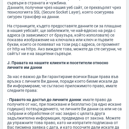
сървъри в страната и чужбина.
Данните, получени чрез нашия уеб сайт, се прехвърлят чрез
технологията SSL (Secure Socket Layer), която осигурява
сигурен трансфер на данни.
На страниците, където предоставяте данните си за плащане
в нашия уебсайт, ще забележите, че най-вдясно на реда с
адреса (в зависимост от браузъра, който използвате) се
показва изображение на ключалка или ключ и първите
букви, които се появяват на този ред с адреса, се променят
от http на https. Ако виждате това, можете да сте сигурни, че
сайтът ни е на защитени сървъри.
J. Правата на нашите клиенти и посетители относно
личните им данни
За нас е важно да Ви гарантираме всички Ваши права във
връзка с личните Ви данни, поради което бихме искали да
Ви информираме, че съгласно приложимото право, имате
следните права:
-
Правото на достъп до личните данни
: имате право да
получите от нас, при поискване и безплатно (за едно искане
годишно) потвърждението, че личните Ви данни са или не са
събрани и обработени от нас заедно с цялата друга
задължителна информация, предвидена от закона. Можете
да упражните това право, като ни изпратите подписана от
Вас писмена заявка с дата, и като посочите дали искате да