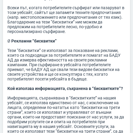
Всеки път, когато потребителите сърфират или пазаруват в
този уебсайт, сайтът ще запамети техните предпочитания
(напр. местоположението или предпочитания от тях език).
Благодарение на тези “бисквитки” ние можем да
предложим на потребителите лесно, по-удобно и
персонализирано сърфиране.
Ø
Рекламни “бисквитки”
Тези “бисквитки” се използват за показване на реклами,
които са подходящи за потребителите и помагат на БАДУ
АД да измерва ефективността на своите рекламни
кампании. При сърфиране в уебсайта потребителите
приемат, че БАДУ АД ще свали тези видове бисквитки на
своите устройства и ще се консултира с тях, когато
потребителят посети уебсайта в бъдеще.
Кой използва информацията, съхранена в “бисквитките”?
Информацията, съхранявана в “бисквитките” на нашия
уебсайт, се използва единствено от нас, с изключение на
лицата, определени по-нататък като “бисквитки на трети
страни”, които се използват и управляват от външни
органи, които ни предоставят поискани от нас услуги, за да
подобрим услугите си и опита на потребителя при
навигацията му в нашия уебсайт. Основните услуги, за
които се използват тези “бисквитки на трети страни”, са да