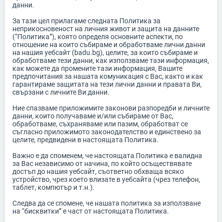
данни.
За тази цел прилагаме следната Политика за
неприкосновеност на личния живот и защита на данните
(“Политика”), която определя основните аспекти, по
отношение на които събираме и обработваме лични данни
на нашия уебсайт (badu.bg), целите, за които събираме и
обработваме тези данни, как използваме тази информация,
как можете да промените тази информация, Вашите
предпочитания за нашата комуникация с Вас, както и как
гарантираме защитата на тези лични данни и правата Ви,
свързани с личните Ви данни.
Ние спазваме приложимите законови разпоредби и личните
данни, които получаваме и/или събираме от Вас,
обработваме, съхраняваме или пазим, обработват се
съгласно приложимото законодателство и единствено за
целите, предвидени в настоящата Политика.
Важно е да споменем, че настоящата Политика е валидна
за Вас независимо от начина, по който осъществявате
достъп до нашия уебсайт, съответно обхваща всяко
устройство, чрез което влизате в уебсайта (чрез телефон,
таблет, компютър и т.н.).
Следва да се спомене, че нашата политика за използване
на “бисквитки” е част от настоящата Политика.