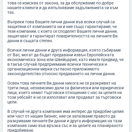
това се изисква от закона, за да обслужваме по-добре
нашите клиенти и да изпълняваме задълженията си към
тях.
Въпреки това Вашите лични данни във всеки случай са
защитени от компанията ни и ние също гарантираме, че
тези компании, с които се споделят Вашите лични данни,
защитават и гарантират поверителността на личните Ви
данни в същата степен.
Всички лични данни и друга информация, която събираме
от Вас, могат да бъдат предавани извън Европейската
икономическа зона или Швейцария, като имате предвид, че
в такъв случай предприемаме всички технически и
организационни мерки съгласно приложимото
законодателство относно предаването на лични данни.
Освен това личните Ви данни никога не се разкриват на
трети лица, независимо дали са физически или юридически
лица, които нямат търговски отношения с нас за целите на
този уебсайт и не се използват или продават за търговски
цели.
В случай че друга компания има интерес да придобие целия
или част от нашия бизнес, ние си запазваме правото да
разкриваме личните Ви данни и друга информация на тази
компания само във връзка със и за целите на планираното
придобиване.