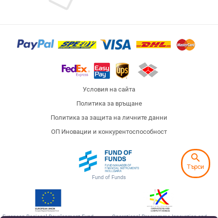
Условия на сайта
Политика за връщане
Политика за защита на личните данни
ОП Иновации и конкурентоспособност
search
Търси
Fund of Funds
European Regional Development Fund
Operational Programme Innovation and