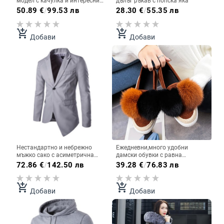
модел с качулка и интересни
дълъг ръкав с попска яка
фигури в два цвята
50.89
€
/
99.53 лв
28.30
€
/
55.35 лв
add_shopping_cart
add_shopping_cart
Добави
Добави
Нестандартно и небрежно
Ежедневни,много удобни
мъжко сако с асиметрична
дамски обувки с равна
дължина - светъл и тъмен
подметка и красиво пухче
72.86
€
/
142.50 лв
39.28
€
/
76.83 лв
вариант
add_shopping_cart
add_shopping_cart
Добави
Добави