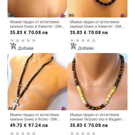
Мъжки гердан от естествени
Мъжки гердан от естествени
камъни Оникс и Хематит - DM-
камъни Оникс и Хематит - DM-
1039
1041
35.83
€
/
70.08 лв
35.83
€
/
70.08 лв
add_shopping_cart
add_shopping_cart
Добави
Добави
Мъжки гердан от естествени
Мъжки гердан от естествени
камъни Оникс и Яспис - DM-
камъни Тигрово око и Жадеит -
1045
DM-1023
49.72
€
/
97.24 лв
35.83
€
/
70.08 лв