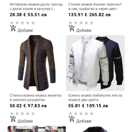
Интересен мъжки дълъг суичър
Стилен мъжки вълнен тренчкот
с дълъг ръкав и качулка с
в сив, графитен и черен цвят
връзки в 5 цвята
28.38
€
/
55.51 лв
135.91
€
/
265.82 лв
add_shopping_cart
add_shopping_cart
Добави
Добави
Стилна есенна мъжка жилетка
Есенно мъжко бейзболно яке за
в няколко разцветки
мъже в два цвята
50.02
€
/
97.83 лв
55.81
€
/
109.15 лв
add_shopping_cart
add_shopping_cart
Добави
Добави