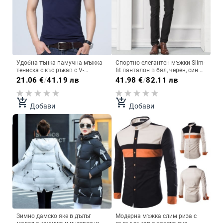
Удобна тънка памучна мъжка
Спортно-елегантен мъжки Slim-
тениска с къс ръкав с V-
fit панталон в бял, черен, син и
образно деколте
бордо цвят
21.06
€
/
41.19 лв
41.98
€
/
82.11 лв
add_shopping_cart
add_shopping_cart
Добави
Добави
Зимно дамско яке в дълъг
Модерна мъжка слим риза с