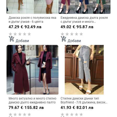
Дамска рокля с полувисока яка
Ежедневна дамска дълга рокля
и дълъг ръкав - 6 цвята
с дълъг ръкав и много
интересна цепка от двете
47.29
€
/
92.49 лв
49.02
€
/
95.87 лв
страни
add_shopping_cart
add_shopping_cart
Добави
Добави
Много актуално и много стилно
Стилни дамски дънки тип
дамско дълго ежедневно палто
Boyfriend - 7/8 дължина, висока
талия и накъсани
79.67
€
/
155.82 лв
41.93
€
/
82.01 лв