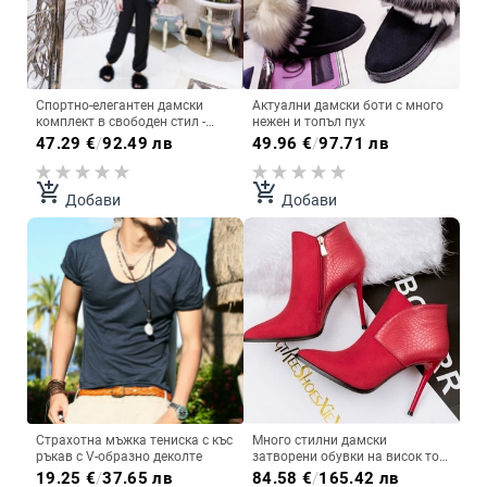
Спортно-елегантен дамски
Актуални дамски боти с много
комплект в свободен стил -
нежен и топъл пух
дълъг панталон + къса блуза, в
47.29
€
/
92.49 лв
49.96
€
/
97.71 лв
три цвята
add_shopping_cart
add_shopping_cart
Добави
Добави
Страхотна мъжка тениска с къс
Много стилни дамски
ръкав с V-образно деколте
затворени обувки на висок ток
- 3 цвята
19.25
€
/
37.65 лв
84.58
€
/
165.42 лв