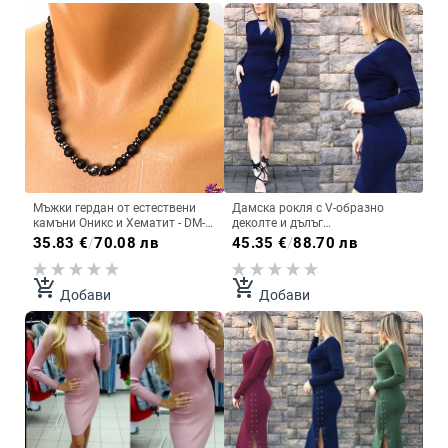
Мъжки гердан от естествени
Дамска рокля с V-образно
камъни Оникс и Хематит - DM-
деколте и дълъг
1035
ръкав,подходяща за всеки
35.83
€
/
70.08 лв
45.35
€
/
88.70 лв
повод
add_shopping_cart
add_shopping_cart
Добави
Добави