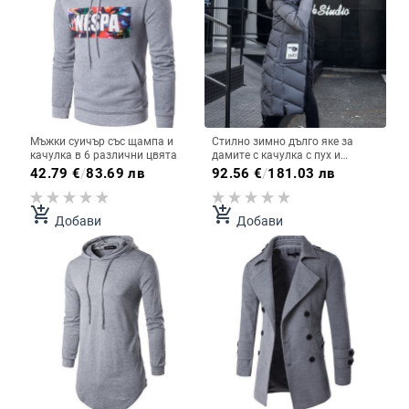
Мъжки суичър със щампа и
Стилно зимно дълго яке за
качулка в 6 различни цвята
дамите с качулка с пух и
апликация
42.79
€
/
83.69 лв
92.56
€
/
181.03 лв
add_shopping_cart
add_shopping_cart
Добави
Добави