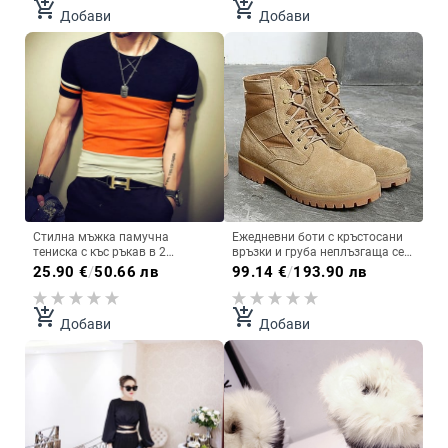
add_shopping_cart
add_shopping_cart
Добави
Добави
Стилна мъжка памучна
Ежедневни боти с кръстосани
тениска с къс ръкав в 2
връзки и груба неплъзгаща се
разцветки
подметка
25.90
€
/
50.66 лв
99.14
€
/
193.90 лв
add_shopping_cart
add_shopping_cart
Добави
Добави