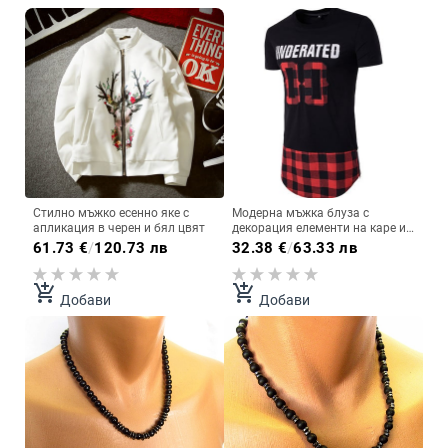
Стилно мъжко есенно яке с
Модерна мъжка блуза с
апликация в черен и бял цвят
декорация елементи на каре и
надпис
61.73
€
/
120.73 лв
32.38
€
/
63.33 лв
add_shopping_cart
add_shopping_cart
Добави
Добави