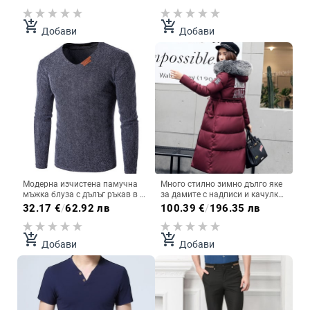
add_shopping_cart
add_shopping_cart
Добави
Добави
Модерна изчистена памучна
Много стилно зимно дълго яке
мъжка блуза с дълъг ръкав в 4
за дамите с надписи и качулка
цвята
с пух в много цветове
32.17
€
/
62.92 лв
100.39
€
/
196.35 лв
add_shopping_cart
add_shopping_cart
Добави
Добави