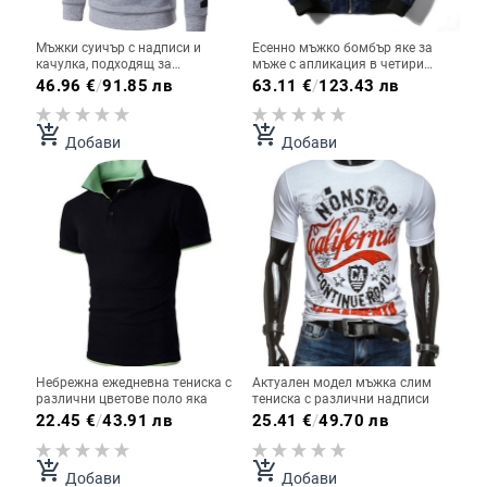
Мъжки суичър с надписи и
Есенно мъжко бомбър яке за
качулка, подходящ за
мъже с апликация в четири
ежедневие
цвята
46.96
€
/
91.85 лв
63.11
€
/
123.43 лв
add_shopping_cart
add_shopping_cart
Добави
Добави
Небрежна ежедневна тениска с
Актуален модел мъжка слим
различни цветове поло яка
тениска с различни надписи
22.45
€
/
43.91 лв
25.41
€
/
49.70 лв
add_shopping_cart
add_shopping_cart
Добави
Добави