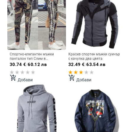
Спортно-елегантен мъжки
Красив спортен мъжки суичър
панталон тип Слим в
с качулка два цвята
камуфлажен цвят
30.74
€
/
60.12 лв
32.49
€
/
63.54 лв
add_shopping_cart
add_shopping_cart
Добави
Добави