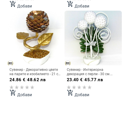
add_shopping_cart
add_shopping_cart
Добави
Добави
Сувенир - Декоративно цвете
Сувенир - Интериорна
на парите и изобилието - 21 см.
декорация с перли - 30 см.
Модел DM-9015
Модел DM-9013
24.86
€
/
48.62 лв
23.40
€
/
45.77 лв
add_shopping_cart
add_shopping_cart
Добави
Добави