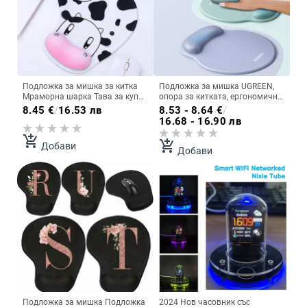
Подложка за мишка за китка
Подложка за мишка UGREEN,
Мраморна шарка Тава за купа
опора за китката, ергономична
за ръце Подложка за мишка
подложка за мишка,
8.45
€
/
16.53 лв
8.53 - 8.64
€
/
Офис Защита на китката
неплъзгаща се мемори пяна за
16.68 - 16.90 лв
Подложки за мишка против
офис, домашен компютър,
плъзгане
компютър, бюро, тъканна
add_shopping_cart
add_shopping_cart
Добави
подложка за мишка
Добави
Подложка за мишка Подложка
2024 Нов часовник със