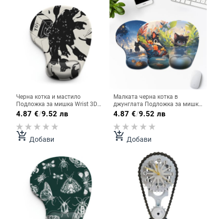
Черна котка и мастило
Малката черна котка в
Подложка за мишка Wrist 3D
джунглата Подложка за мишка
Ергономична мека
Ергономична мека
4.87
€
/
9.52 лв
4.87
€
/
9.52 лв
противоплъзгаща опора за
противоплъзгаща подложка за
китката Подложка Подложка
китката Подложка за подложка
за компютърна мишка за офис
за компютърна мишка за офис
add_shopping_cart
add_shopping_cart
Добави
Добави
компютър
компютър