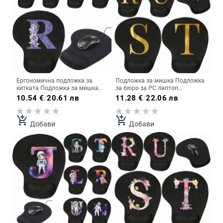
Ергономична подложка за
Подложка за мишка Подложка
китката Подложка за мишка
за бюро за PC лаптоп
Удобна опора за китката
Ергономични нехлъзгащи се
10.54
€
/
20.61 лв
11.28
€
/
22.06 лв
Неплъзгаща се подложка за
подложки за мишка Подложка
мишки Мека лилава серия
за китки Letter Series Офис
цветя Подложка за мишка
аксесоари Подложки за мишка
add_shopping_cart
add_shopping_cart
Добави
Добави
Компютър Лаптоп Компютър