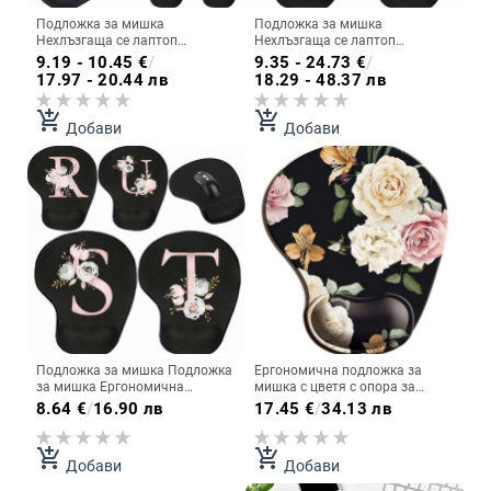
Подложка за мишка
Подложка за мишка
Нехлъзгаща се лаптоп
Нехлъзгаща се лаптоп
Геймърска подложка за мишка
Подложка за мишка за игри
9.19 - 10.45
€
/
9.35 - 24.73
€
/
Премиум скоростна и
Premium Speed and Control Desk
17.97 - 20.44 лв
18.29 - 48.37 лв
контролна подложка за бюро
Pad Подложка за мишка Pink
Подложка за мишка Серия
Letter Series Висококачествена
add_shopping_cart
add_shopping_cart
Astronaut Висококачествена
подложка за бюро
Добави
Добави
подложка за бюро
Подложка за мишка Подложка
Ергономична подложка за
за мишка Ергономична
мишка с цветя с опора за
подложка за китката Удобна
китката, сладки подложки за
8.64
€
/
16.90 лв
17.45
€
/
34.13 лв
опора за китката Серия розови
мишка, неплъзгаща се гумена
цветя Неплъзгаща се подложка
основа за домашен офис,
за мишка за компютър Лаптоп
работа, учене, компютърна
add_shopping_cart
add_shopping_cart
Добави
Добави
Компютър
игра