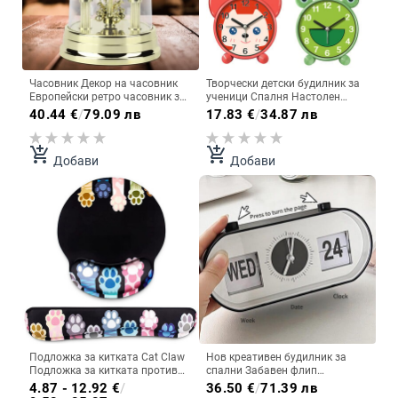
Часовник Декор на часовник
Творчески детски будилник за
Европейски ретро часовник за
ученици Спалня Настолен
всекидневна Античен
компютър Деца Ранно детство
40.44
€
/
79.09 лв
17.83
€
/
34.87 лв
безшумен настолен часовник
Будилник Без звук
Домашен декор Безшумен
настолен часовник Орнамент
add_shopping_cart
add_shopping_cart
Добави
Добави
за дома
Подложка за китката Cat Claw
Нов креативен будилник за
Подложка за китката против
спални Забавен флип
хлъзгане на мишка Подложка
механичен будилник Настолен
4.87 - 12.92
€
/
36.50
€
/
71.39 лв
за китката Поддръжка за ръце
дигитален календар Часовници