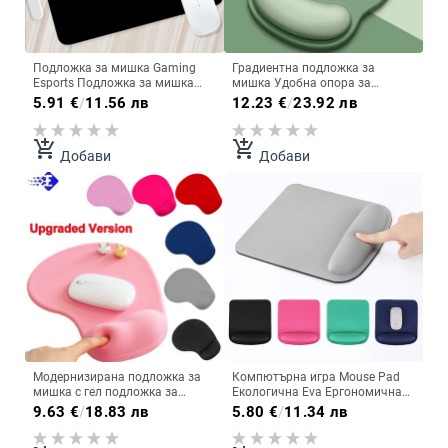
Подложка за мишка Gaming
Градиентна подложка за
Esports Подложка за мишка
мишка Удобна опора за
Универсален настолен и
китката Неплъзгаща се
5.91
€
/
11.56 лв
12.23
€
/
23.92 лв
преносим компютър Проста и
подложка за мишки Мека
чиста черна офис гумена
подложка за мишка
малка противоплъзгаща се
Поддръжка за китката
add_shopping_cart
add_shopping_cart
Добави
Добави
подложка
Компютърна силиконова
подложка за мишка
Модернизирана подложка за
Компютърна игра Mouse Pad
мишка с гел подложка за
Екологична Eva Ергономична
мишка с поставка за китката
подложка за мишка Wrist Pad
9.63
€
/
18.83 лв
5.80
€
/
11.34 лв
Компютърни геймъри
Плътен цвят Удобни подложки
Противоплъзгащи се гейминг
за мишка за офис аксесоари