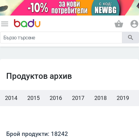
menu
shopping_basket
account_circle
search
Продуктов архив
2014
2015
2016
2017
2018
2019
Брой продукти: 18242