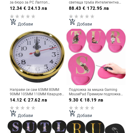
за бюро за PC Лаптоп
светеща тръба Интелигентна
Ергономични неплъзгащи се
WIFI мрежа Автоматична
12.34
€
/
24.13 лв
88.43
€
/
172.95 лв
подложки за мишка Подложка
актуализация Декорация на
за китки Rose Gold Series Офис
цифров работен плот
аксесоари Подложки за мишка
add_shopping_cart
add_shopping_cart
Добави
Добави
Направи си сам 65MM 80MM
Подложка за мишка Gaming
90MM 105MM 110MM Кварцови
MousePad Премиум подложка
кварцови часовници Вложка
за мишка Speed and Control
14.12
€
/
27.62 лв
9.30
€
/
18.19 лв
Замяна на механизъм Начало
Desk Pad Розова подложка за
Декор Изкуство Направи си
мишка Висококачествена
сам Орнамент Декорация на
подложка за бюро Gold Letter
add_shopping_cart
add_shopping_cart
Добави
Добави
стая
Series