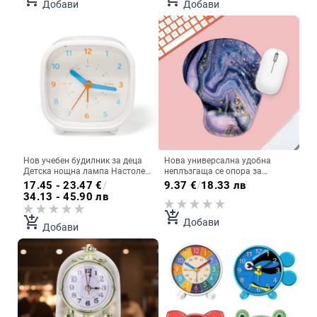
Добави
Добави
компютър
Нов учебен будилник за деца
Нова универсална удобна
Детска нощна лампа Настолен
неплъзгаща се опора за
часовник Детски будилник за
китката Подложка за мишка
17.45 - 23.47
€
/
9.37
€
/
18.33 лв
легло
Ергономична подложка за ръце
34.13 - 45.90 лв
Подложка за мишка Геймърска
подложка за мишка Подложка
add_shopping_cart
add_shopping_cart
Добави
за мишка с маслени бои
Добави