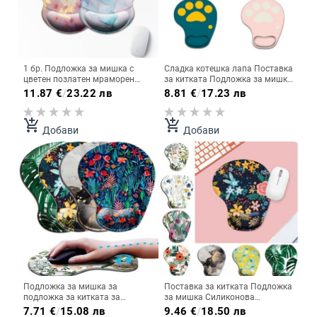
1 бр. Подложка за мишка с
Сладка котешка лапа Поставка
цветен позлатен мраморен
за китката Подложка за мишка
дизайн Ергономична мека
Ергономична силиконова
11.87
€
/
23.22 лв
8.81
€
/
17.23 лв
противоплъзгаща опора за
игрална подложка за мишка
китката Подложка за
Удобни Kawaii офис аксесоари
компютърна мишка за офис
add_shopping_cart
add_shopping_cart
Добави
Добави
компютър
Подложка за мишка за
Поставка за китката Подложка
подложка за китката за
за мишка Силиконова
домашен офис Неплъзгаща се
ергономична опора за ръце
7.71
€
/
15.08 лв
9.46
€
/
18.50 лв