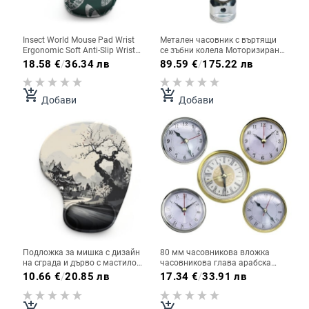
Insect World Mouse Pad Wrist
Метален часовник с въртящи
Ergonomic Soft Anti-Slip Wrist
се зъбни колела Моторизиран
Rest Support Mat Компютърна
часовник с верига за
18.58
€
/
36.34 лв
89.59
€
/
175.22 лв
подложка за мишка за офис
всекидневна, спалня, спални,
компютър
училища, инструмент за
декорация на часовник с
add_shopping_cart
add_shopping_cart
Добави
Добави
верига
Подложка за мишка с дизайн
80 мм часовникова вложка
на сграда и дърво с мастило
часовникова глава арабска
Ергономична мека
цифра римска цифра
10.66
€
/
20.85 лв
17.34
€
/
33.91 лв
противоплъзгаща подложка за
часовникова вложка добавя
китката Подложка за подложка
чар към всяко пространство
за компютърна мишка за офис
лесно четене
add_shopping_cart
add_shopping_cart