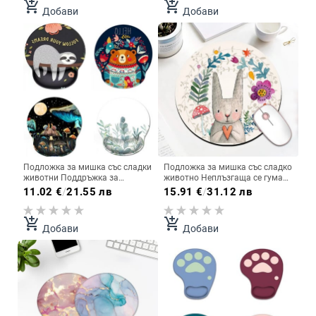
лаптопи Аксесоари за
add_shopping_cart
add_shopping_cart
Добави
Добави
клавиатура Drop Доставка
Подложка за мишка със сладки
Подложка за мишка със сладко
животни Поддръжка за
животно Неплъзгаща се гума
китката-3D Ергономична мека
Водоустойчива Офис
11.02
€
/
21.55 лв
15.91
€
/
31.12 лв
противоплъзгаща подложка за
консумативи Аксесоари за
опора за китката Подложка за
компютърни игри Декоративна
компютърна мишка за офис
подложка Kawaii 20x20
add_shopping_cart
add_shopping_cart
Добави
Добави
компютър