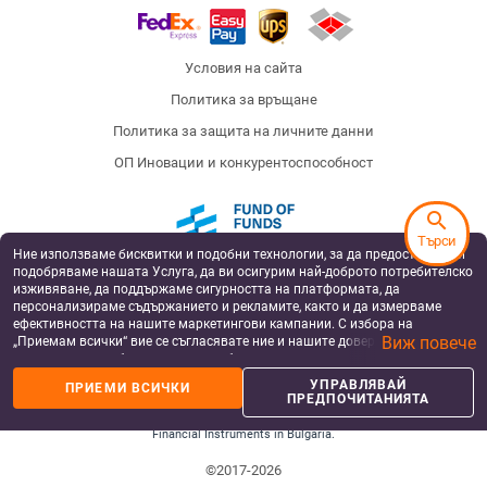
Условия на сайта
Политика за връщане
Политика за защита на личните данни
ОП Иновации и конкурентоспособност
search
Търси
Ние използваме бисквитки и подобни технологии, за да предоставяме и
Fund of Funds
подобряваме нашата Услуга, да ви осигурим най-доброто потребителско
изживяване, да поддържаме сигурността на платформата, да
персонализираме съдържанието и рекламите, както и да измерваме
ефективността на нашите маркетингови кампании. С избора на
Виж повече
„Приемам всички“ вие се съгласявате ние и нашите доверени партньори
European Regional Development Fund
Operational Programme Innovation and
да съхраняваме бисквитки и подобни технологии на вашето устройство
Competitiveness
за рекламни и аналитични цели. Можете по всяко време да управлявате
УПРАВЛЯВАЙ
ПРИЕМИ ВСИЧКИ
своите предпочитания, като натиснете „Управлявай предпочитанията“.
Badu has been supported by Silverline Capital, a private equity fund, co-financed by the
ПРЕДПОЧИТАНИЯТА
by the European Structural and Investment Funds under the operational program
За повече информация, моля, вижте нашата
Политика за защита на
“Innovation and Competitiveness 2014-2020”, managed by the Fund Manager of
данните
.
Financial Instruments in Bulgaria.
©2017-2026