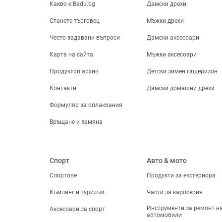
Какво е Badu.bg
Дамски дрехи
Станете търговец
Мъжки дрехи
Често задавани въпроси
Дамски аксесоари
Карта на сайта
Мъжки аксесоари
Продуктов архив
Детски зимен гащеризон
Контакти
Дамски домашни дрехи
Формуляр за оплаквания
Връщане и замяна
Спорт
Авто & мото
Спортове
Продукти за екстериора
Къмпинг и туризъм
Части за каросерия
Инструменти за ремонт н
Аксесоари за спорт
автомобили