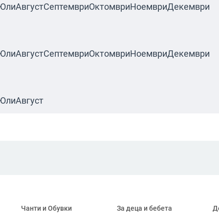
Юли
Август
Септември
Октомври
Ноември
Декември
Юли
Август
Септември
Октомври
Ноември
Декември
Юли
Август
Чанти и Обувки
За деца и бебета
Д