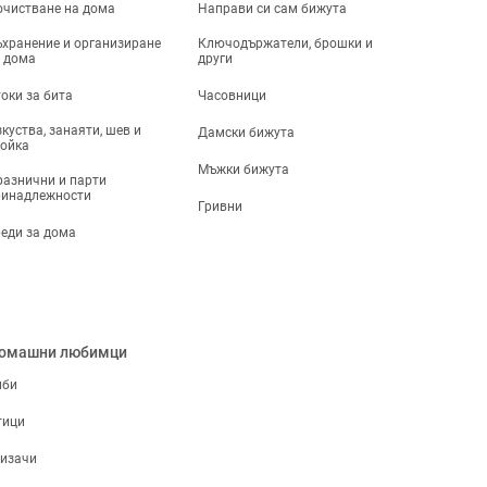
чистване на дома
Направи си сам бижута
хранение и организиране
Ключодържатели, брошки и
 дома
други
оки за бита
Часовници
куства, занаяти, шев и
Дамски бижута
ойка
Мъжки бижута
азнични и парти
ринадлежности
Гривни
еди за дома
омашни любимци
иби
тици
ризачи