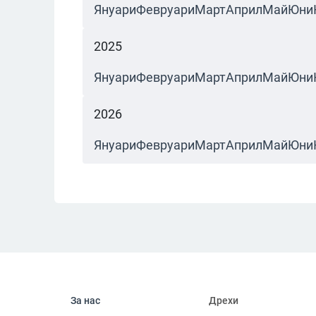
Януари
Февруари
Март
Април
Май
Юни
2025
Януари
Февруари
Март
Април
Май
Юни
2026
Януари
Февруари
Март
Април
Май
Юни
За нас
Дрехи