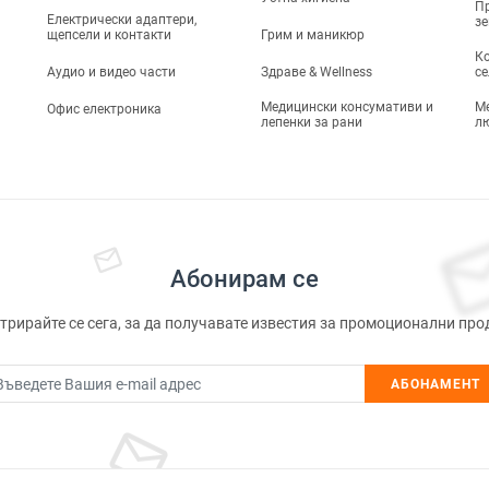
Пр
Електрически адаптери,
з
щепсели и контакти
Грим и маникюр
Ко
Аудио и видео части
Здраве & Wellness
се
Медицински консумативи и
М
Офис електроника
лепенки за рани
л
Абонирам се
трирайте се сега, за да получавате известия за промоционални про
АБОНАМЕНТ