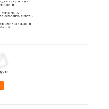
одукти за влечуги и
емноводни
нсумативи за
лскостопански животни
емориали за домашни
юбимци
дукти.