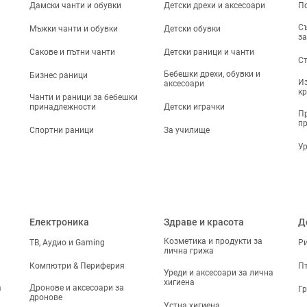
Дамски чанти и обувки
Детски дрехи и аксесоари
По
Съ
Мъжки чанти и обувки
Детски обувки
за
Сакове и пътни чанти
Детски раници и чанти
Ст
Бебешки дрехи, обувки и
Бизнес раници
Из
аксесоари
кр
Чанти и раници за бебешки
принадлежности
Детски играчки
Пр
п
Спортни раници
За училище
Ур
Електроника
Здраве и красота
Д
Козметика и продукти за
ТВ, Аудио и Gaming
Р
лична грижа
Компютри & Периферия
П
Уреди и аксесоари за лична
хигиена
а
Дронове и аксесоари за
Г
дронове
Устна хигиена