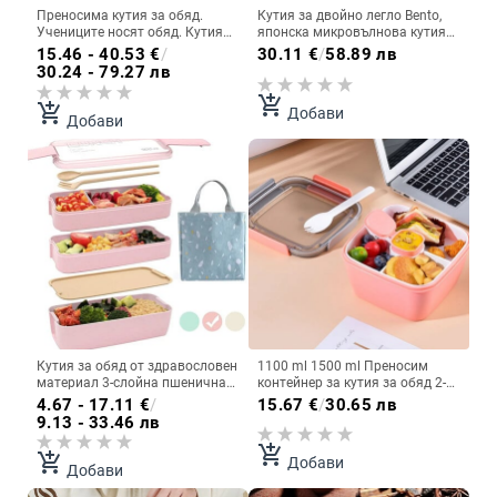
Преносима кутия за обяд.
Кутия за двойно легло Bento,
Учениците носят обяд. Кутия
японска микровълнова кутия
за обяд, нагряваща се в
за обяд, кутия за обяд с
15.46 - 40.53
€
/
30.11
€
/
58.89 лв
микровълнова фурна,
отделение за намаляване на
30.24 - 79.27 лв
устойчива на течове, с прибори
мазнините в офиса
за хранене за деца Училищен
add_shopping_cart
add_shopping_cart
Добави
офис
Добави
Кутия за обяд от здравословен
1100 ml 1500 ml Преносим
материал 3-слойна пшенична
контейнер за кутия за обяд 2-
слама Кутии за бенто Кутия за
слойна решетъчна купа за
4.67 - 17.11
€
/
15.67
€
/
30.65 лв
микровълнова фурна
салата Bento кутии Купи за
9.13 - 33.46 лв
Контейнер за съхранение на
салата Кутия за обяд
храна Кутия за обяд 900 ml
Контейнер за обяд за храна
add_shopping_cart
add_shopping_cart
Добави
Добави