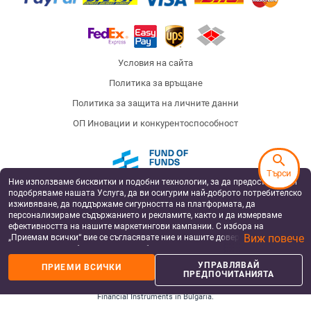
Условия на сайта
Политика за връщане
Политика за защита на личните данни
ОП Иновации и конкурентоспособност
search
Търси
Ние използваме бисквитки и подобни технологии, за да предоставяме и
Fund of Funds
подобряваме нашата Услуга, да ви осигурим най-доброто потребителско
изживяване, да поддържаме сигурността на платформата, да
персонализираме съдържанието и рекламите, както и да измерваме
ефективността на нашите маркетингови кампании. С избора на
Виж повече
„Приемам всички“ вие се съгласявате ние и нашите доверени партньори
European Regional Development Fund
Operational Programme Innovation and
да съхраняваме бисквитки и подобни технологии на вашето устройство
Competitiveness
за рекламни и аналитични цели. Можете по всяко време да управлявате
УПРАВЛЯВАЙ
ПРИЕМИ ВСИЧКИ
своите предпочитания, като натиснете „Управлявай предпочитанията“.
Badu has been supported by Silverline Capital, a private equity fund, co-financed by the
ПРЕДПОЧИТАНИЯТА
by the European Structural and Investment Funds under the operational program
За повече информация, моля, вижте нашата
Политика за защита на
“Innovation and Competitiveness 2014-2020”, managed by the Fund Manager of
данните
.
Financial Instruments in Bulgaria.