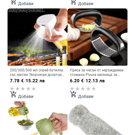
add_shopping_cart
add_shopping_cart
Добави
Добави
смесване на чесън, кухненски
инструмент
200/300/500 мл спрей бутилка
Преса за чесън от неръждаема
със зехтин Творчески дозатор
стомана Ръчна мелница за
за салата барбекю готвене
чесън Инструмент за
7.78
€
/
15.22 лв
6.20
€
/
12.13 лв
печене въздушен фритюрник
нарязване на чесън
спрей пикник кухненски
Инструменти за плодове и
джаджи
зеленчуци Кухненски аксесоари
add_shopping_cart
add_shopping_cart
Добави
Добави
Джаджа