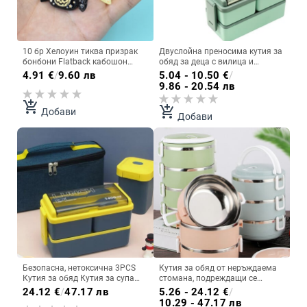
10 бр Хелоуин тиква призрак
Двуслойна преносима кутия за
бонбони Flatback кабошон
обяд за деца с вилица и
смола талисмани скрапбукинг
лъжица Кутии за
4.91
€
/
9.60 лв
5.04 - 10.50
€
/
декорация Направи си сам
микровълнова печка Bento
9.86 - 20.54 лв
аксесоари за изработка на
Комплект сервизи Контейнер
бижута
за съхранение на храна
add_shopping_cart
add_shopping_cart
Добави
Добави
Безопасна, нетоксична 3PCS
Кутия за обяд от неръждаема
Кутия за обяд Кутия за супа
стомана, подреждащи се
Комплект изолационни чанти
непропускливи термични бенто
24.12
€
/
47.17 лв
5.26 - 24.12
€
/
Студентски Двуслоен
кутии за възрастни деца,
10.29 - 47.17 лв