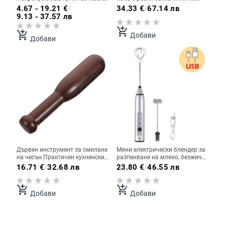
Стъклена спрей бутилка Кухня
розова пола с висока талия
4.67 - 19.21
€
/
34.33
€
/
67.14 лв
Домакински за готвене Кухня
ханш пола малка A-силует къса
9.13 - 37.57 лв
Салата Барбекю Печене
пола
add_shopping_cart
add_shopping_cart
Добави
Добави
Дървен инструмент за смилане
Мини електрически блендер за
на чесън Практичен кухненски
разпенване на мляко, безжичен
дървен пестик Кухненски
миксер за разбиване на кафе,
16.71
€
/
32.68 лв
23.80
€
/
46.55 лв
аксесоари Accesorios De Cocina
ръчна бъркалка за яйца,
Хоросан Мелница за трева
миксер за разбиване на
капучино, кухненска бъркалка,
add_shopping_cart
add_shopping_cart
Добави
Добави
инструменти