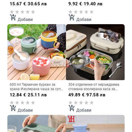
Bento Кутия за дръжка
мл за деца, училище,
15.67
€
/
30.65 лв
9.92
€
/
19.40 лв
Контейнери за многократна
екологично чиста Кутия за
употреба Контейнери за храна
бенто от пшенична слама, без
Контейнери за закуска 라면
BPA, Кухненска пластмасова
add_shopping_cart
add_shopping_cart
Добави
Добави
кутия за храна Кутия за обяд
600 ml Термичен буркан за
304 отделение от неръждаема
храна Изолирана чаша за супа
стомана изолирана каса за
Термос Контейнери Кутия за
обяд Работник в офиса
12.84
€
/
25.11 лв
49.89
€
/
97.58 лв
обяд от неръждаема стомана
Студенти Запечатан преносим
Термо Поддържайте горещо
контейнер за храна Bento
Вакуумна чаша с лъжица
Microwae
add_shopping_cart
add_shopping_cart
Добави
Добави