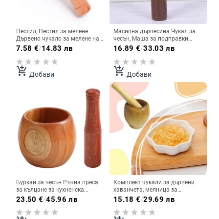
Пестил, Пестил за мелене
Масивна дървесина Чукал за
Дървено чукало за мелене на
чесън, Маша за подправки
чесън за домашен ресторант (
Дървена машина за пюре за
7.58
€
/
14.83 лв
16.89
€
/
33.03 лв
Пестил ) Кухненски хаванчета
чесън Кухненски инструмент за
домашен ресторант
add_shopping_cart
add_shopping_cart
Добави
Добави
Буркан за чесън Ръчна преса
Комплект чукали за дървени
за кълцане за кухненска
хаванчета, мелница за
дървена купа Подправки за
подправки, черен пипер,
23.50
€
/
45.96 лв
15.18
€
/
29.69 лв
черен пипер
преносима мелничка за билки,
мелница за чесън,
водоустойчива купа за