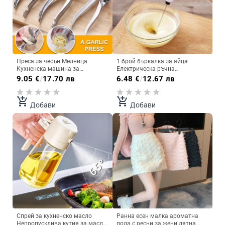
Преса за чесън Мелница
1 брой бъркалка за яйца
Кухненска машина за
Електрическа ръчна
разбиване на чесън от
ротационна бъркалка за яйца
9.05
€
/
17.70 лв
6.48
€
/
12.67 лв
неръждаема стомана Ръчна
Пръчка за разпенване на кафе
преса Инструмент за смилане
Мляко Миксер за разпенване
Кухненски аксесоари 주방용품
на капучино Преносими
add_shopping_cart
add_shopping_cart
Добави
Добави
кухненски инструменти
Спрей за кухненско масло
Ранна есен малка ароматна
Непропусклива кутия за масло
пола с ресни за жени лятна