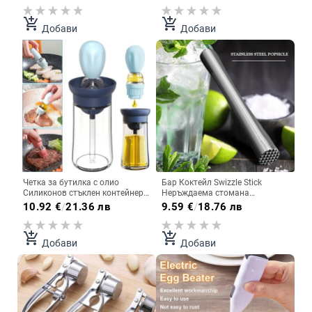
Изстискване на чесън Скоба за
Дървена детска лъжица
хоросан Чесън
Кухненски джаджи
add_shopping_cart
add_shopping_cart
Добави
Добави
Четка за бутилка с олио
Бар Коктейл Swizzle Stick
Силиконов стъклен контейнер
Неръждаема стомана
Кухненски зехтин Барбекю
Натрошен лед Чук Popsicle
10.92
€
/
21.36 лв
9.59
€
/
18.76 лв
готварска печка Дозатор
Sticks Метални плодове Muddle
Инструменти за готвене
Pestle Кухня Инструмент за
Подправки
барове
add_shopping_cart
add_shopping_cart
Добави
Добави