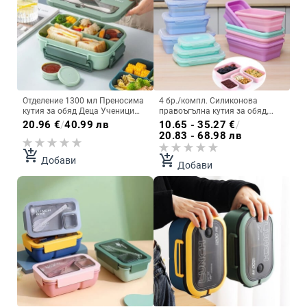
Отделение 1300 мл Преносима
4 бр./компл. Силиконова
кутия за обяд Деца Ученици
правоъгълна кутия за обяд,
Офис Бенто кутия с вилица и
сгъваема кутия Bento, сгъваема
20.96
€
/
40.99 лв
10.65 - 35.27
€
/
лъжица Контейнер за
купа за контейнер за храна
20.83 - 68.98 лв
съхранение на храна в
300/500/800/1200 мл за
микровълнова
сервизи за хранене
add_shopping_cart
add_shopping_cart
Добави
Добави