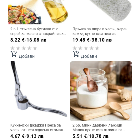
2 в 1 стъклена бутилка със
Пръчка за пюре и чесън, черен
спрей за масло с накрайник за
камък, кухненски пестик
изливане Дозатор за маслини
8.22
€
/
16.08 лв
19.48
€
/
38.10 лв
с двойно предназначение за
къмпинг барбекю въздушен
фритюрник пържола за салата
add_shopping_cart
add_shopping_cart
Добави
Добави
кухня
Кухненски джаджи Преса за
2 бр. Мини дървени лъжици
чесън от неръждаема стомана
Малка кухненска лъжица за
Ръчно белене Преса за чесън
подправки Захар Чай Кафе
4.67
€
/
9.13 лв
5.51
€
/
10.78 лв
Инструменти за пюре от чесън
Лъжица С къса дръжка