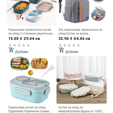
Преносима запечатана кутия
20L преносима термочанта за
за обяд 2-степенна решетъчна
обяд Кутия за храна
микровълнова печка Налично
Издръжлив водоустойчив
15.05
€
/
29.44 лв
32.96
€
/
64.46 лв
отопление Контейнери за
охладител Калъф с изолация
храна за студентски служители
от лед Къмпинг Оксфорд
с вилици Лъжици
Раници за вечеря Хладилник
add_shopping_cart
add_shopping_cart
Добави
Добави
Преносима кутия за обяд
Кутия за обяд за
Отделение Пшенична слама
микровълнова фурна от 1000