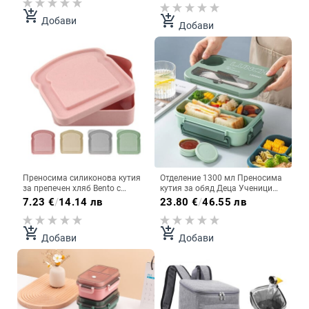
микровълнов нагревател Кутия
преносим контейнер за храна
за обяд Bento
за домашна работа, пикник
add_shopping_cart
add_shopping_cart
Добави
Добави
Преносима силиконова кутия
Отделение 1300 мл Преносима
за препечен хляб Bento с
кутия за обяд Деца Ученици
дръжка Екологичен контейнер
Офис Бенто кутия с вилица и
7.23
€
/
14.14 лв
23.80
€
/
46.55 лв
за храна за обяд Пикник в
лъжица Контейнер за
микровълнова фурна, кутия за
съхранение на храна в
обяд за студенти
микровълнова
add_shopping_cart
add_shopping_cart
Добави
Добави