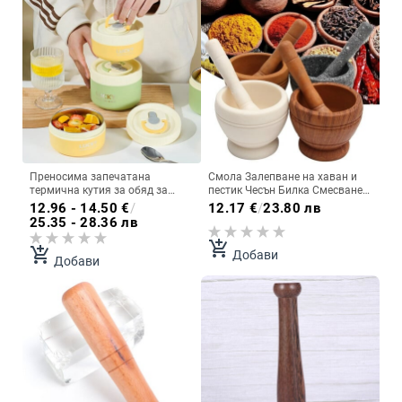
Преносима запечатана
Смола Залепване на хаван и
термична кутия за обяд за
пестик Чесън Билка Смесване
деца, подреждаща се една
на подправки Смилане
12.96 - 14.50
€
/
12.17
€
/
23.80 лв
върху друга микровълнова 304
Трошачка Купа Ресторант
25.35 - 28.36 лв
неръждаема стомана Bento
Кухненски инструменти
кутия, изолиран контейнер за
add_shopping_cart
add_shopping_cart
Добави
храна
Добави