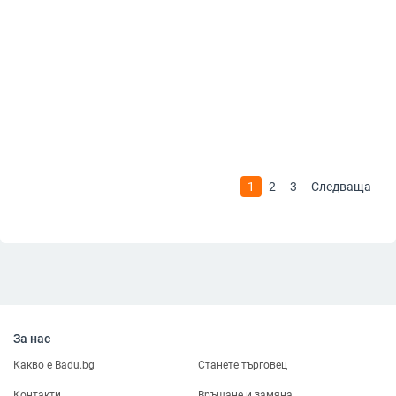
1
2
3
Следваща
За нас
Какво е Badu.bg
Станете търговец
Контакти
Връщане и замяна