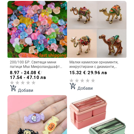
200/100 БР. Светещи мини
Малки камилски орнаменти,
патици Мъх Микроландшафт
инкрустирани с диаманти,
Миниатюрни фигурки на
ръчно изработени орнаменти
8.97 - 24.08
€
/
15.32
€
/
29.96 лв
патици Приказни градински
от сплав, подарък
17.54 - 47.10 лв
аксесоари Декор за дома
Светят в тъмното
add_shopping_cart
add_shopping_cart
Добави
Добави