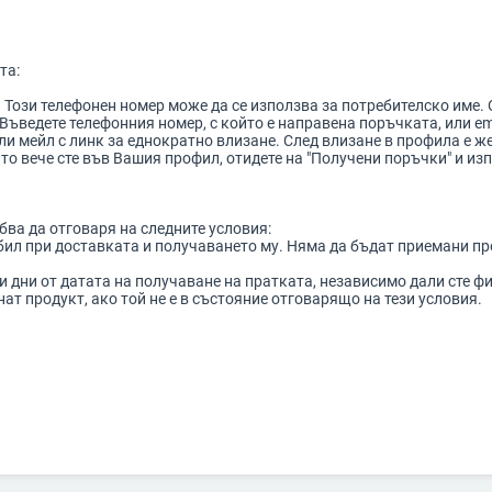
та:
 Този телефонен номер може да се използва за потребителско име. О
. Въведете телефонния номер, с който е направена поръчката, или e
ли мейл с линк за еднократно влизане. След влизане в профила е же
то вече сте във Вашия профил, отидете на "Получени поръчки" и изпъ
бва да отговаря на следните условия:
 бил при доставката и получаването му. Няма да бъдат приемани про
ни дни от датата на получаване на пратката, независимо дали сте ф
ат продукт, ако той не е в състояние отговарящо на тези условия.