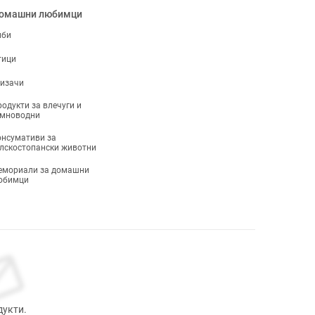
омашни любимци
иби
тици
ризачи
одукти за влечуги и
емноводни
нсумативи за
лскостопански животни
емориали за домашни
юбимци
дукти.