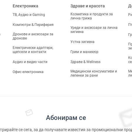
Електроника
Здраве и красота
Д
Козметика и продукти за
ТВ, Аудио и Gaming
Р
лична грижа
Компютри & Периферия
П
Уреди и аксесоари за лична
хигиена
а
Дронове и аксесоари за
Г
дронове
Устна хигиена
Пр
Електрически адаптери,
з
щепсели и контакти
Грим и маникюр
Ко
Аудио и видео части
Здраве & Wellness
се
Медицински консумативи и
М
Офис електроника
лепенки за рани
л
Абонирам се
трирайте се сега, за да получавате известия за промоционални про