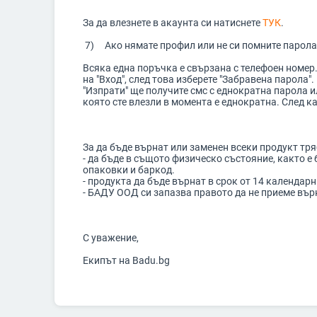
За да влезнете в акаунта си натиснете
ТУК
.
7) Ако нямате профил или не си помните парола
Всяка една поръчка е свързана с телефоен номер.
на "Вход", след това изберете "Забравена парола"
"Изпрати" ще получите смс с еднократна парола и
която сте влезли в момента е еднократна. След ка
За да бъде върнат или заменен всеки продукт тря
- да бъде в същото физическо състояние, както е
опаковки и баркод.
- продукта да бъде върнат в срок от 14 календар
- БАДУ ООД си запазва правото да не приеме върн
С уважение,
Екипът на Badu.bg