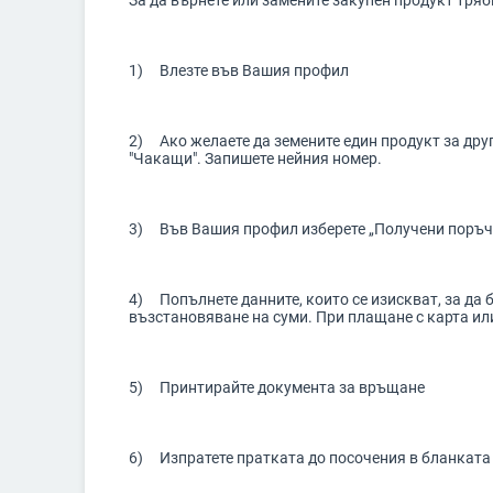
За да върнете или замените закупен продукт тряб
1) Влезте във Вашия профил
2) Ако желаете да земените един продукт за друг
"Чакащи". Запишете нейния номер.
3) Във Вашия профил изберете „Получени поръчки“
4) Попълнете данните, които се изискват, за да 
възстановяване на суми. При плащане с карта ил
5) Принтирайте документа за връщане
6) Изпратете пратката до посочения в бланката