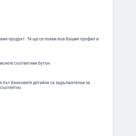
овия продукт. Тя ще се появи във Вашия профил в
тиснете съответния бутон
ов път банковите детайли са задължителни за
 съответно