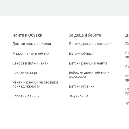
Чанти и Обувки
За деца и бебета
Д
Дамски чанти и обувки
Детски дрехи и аксесоари
По
Съ
Мъжки чанти и обувки
Детски обувки
за
Сакове и пътни чанти
Детски раници и чанти
Ст
Бебешки дрехи, обувки и
Бизнес раници
Из
аксесоари
кр
Чанти и раници за бебешки
принадлежности
Детски играчки
Пр
п
Спортни раници
За училище
Ур