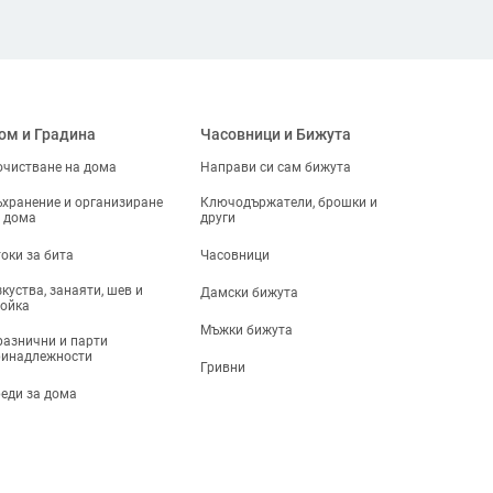
ом и Градина
Часовници и Бижута
чистване на дома
Направи си сам бижута
хранение и организиране
Ключодържатели, брошки и
 дома
други
оки за бита
Часовници
куства, занаяти, шев и
Дамски бижута
ойка
Мъжки бижута
азнични и парти
ринадлежности
Гривни
еди за дома