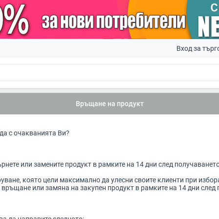
Вход за търг
Връщане на продукт
ада с очакванията Ви?
ърнете или замените продукт в рамките на 14 дни след получаването
уване, която цели максимално да улесни своите клиенти при избор
а връщане или замяна на закупен продукт в рамките на 14 дни след