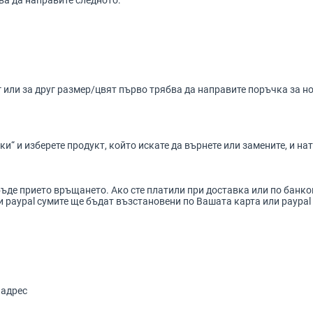
ва да направите следното:
 или за друг размер/цвят първо трябва да направите поръчка за н
 и изберете продукт, който искате да върнете или замените, и на
бъде прието връщането. Ако сте платили при доставка или по банк
и paypal сумите ще бъдат възстановени по Вашата карта или paypal
 адрес