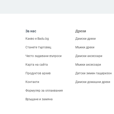
За нас
Дрехи
Какво е Badu.bg
Дамски дрехи
Станете търговец
Мъжки дрехи
Често задавани въпроси
Дамски аксесоари
Карта на сайта
Мъжки аксесоари
Продуктов архив
Детски зимен гащеризон
Контакти
Дамски домашни дрехи
Формуляр за оплаквания
Връщане и замяна