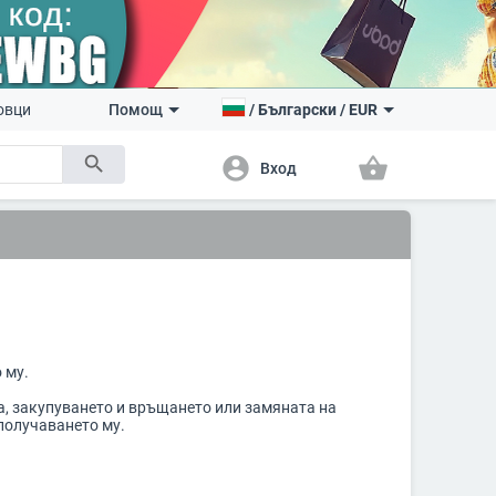
овци
Помощ
/
Български
/
EUR
search
account_circle
shopping_basket
Вход
 му.
а, закупуването и връщането или замяната на
 получаването му.