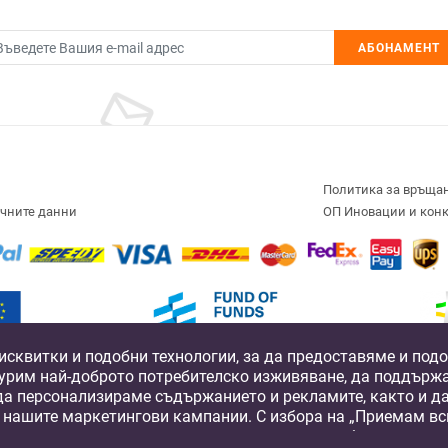
АБОНАМЕНТ
Политика за връща
ичните данни
ОП Иновации и кон
исквитки и подобни технологии, за да предоставяме и по
Development Fund
Fund of Funds
Operational Prog
Compe
игурим най-доброто потребителско изживяване, да поддърж
lverline Capital, a private equity fund, co-financed by the by the European Structu
да персонализираме съдържанието и рекламите, както и д
nnovation and Competitiveness 2014-2020”, managed by the Fund Manager of Financi
 нашите маркетингови кампании. С избора на „Приемам вси
и нашите доверени партньори да съхраняваме бисквитки и
©2017-2026