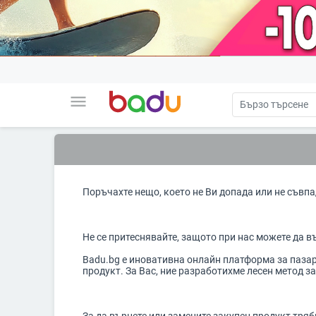
menu
Поръчахте нещо, което не Ви допада или не съвп
Не се притеснявайте, защото при нас можете да в
Badu.bg е иновативна онлайн платформа за пазар
продукт. За Вас, ние разработихме лесен метод з