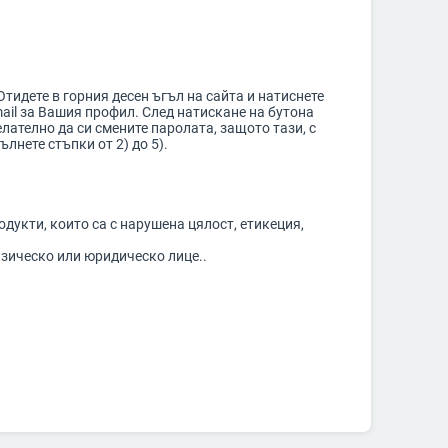
тидете в горния десен ъгъл на сайта и натиснете
mail за Вашия профил. След натискане на бутона
лателно да си смените паролата, защото тази, с
лнете стъпки от 2) до 5).
дукти, които са с нарушена цялост, етикеция,
изическо или юридическо лице..