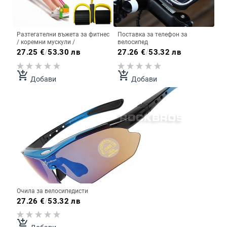
Разтегателни въжета за фитнес
Поставка за телефон за
/ коремни мускули /
велосипед
27.25
€
/
53.30 лв
27.26
€
/
53.32 лв
add_shopping_cart
add_shopping_cart
Добави
Добави
Очила за велосипедисти
27.26
€
/
53.32 лв
add_shopping_cart