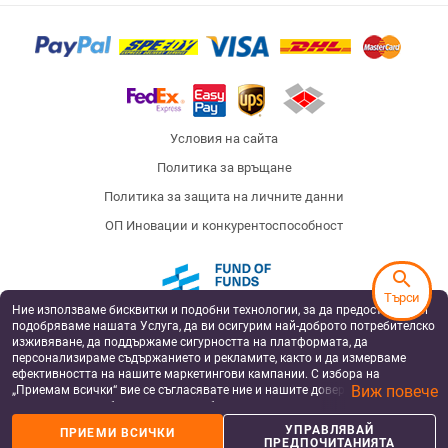
Условия на сайта
Политика за връщане
Политика за защита на личните данни
ОП Иновации и конкурентоспособност
search
Търси
Ние използваме бисквитки и подобни технологии, за да предоставяме и
Fund of Funds
подобряваме нашата Услуга, да ви осигурим най-доброто потребителско
изживяване, да поддържаме сигурността на платформата, да
персонализираме съдържанието и рекламите, както и да измерваме
ефективността на нашите маркетингови кампании. С избора на
Виж повече
„Приемам всички“ вие се съгласявате ние и нашите доверени партньори
European Regional Development Fund
Operational Programme Innovation and
да съхраняваме бисквитки и подобни технологии на вашето устройство
Competitiveness
за рекламни и аналитични цели. Можете по всяко време да управлявате
УПРАВЛЯВАЙ
ПРИЕМИ ВСИЧКИ
своите предпочитания, като натиснете „Управлявай предпочитанията“.
Badu has been supported by Silverline Capital, a private equity fund, co-financed by the
ПРЕДПОЧИТАНИЯТА