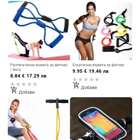
Разтегателни въжета за фитнес
Елсатични въжета за фитнес
/ йога
9.95
€
/
19.46 лв
8.84
€
/
17.29 лв
add_shopping_cart
Добави
add_shopping_cart
Добави