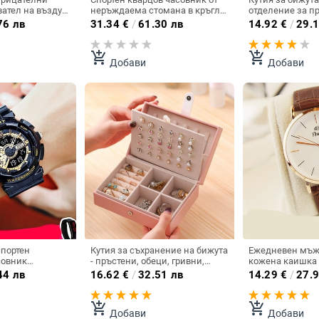
вател на въздух
неръждаема стомана в кръгла
отделение за п
апалката на
форма
76 лв
31.34
€
/
61.30 лв
14.92
€
/
29.1
add_shopping_cart
add_shopping_cart
Добави
Добави
спортен
Кутия за съхранение на бижута
Ежедневен мъж
совник
- пръстени, обеци, гривни,
кожена каишка 
ъже
брошки
44 лв
16.62
€
/
32.51 лв
14.29
€
/
27.9
add_shopping_cart
add_shopping_cart
Добави
Добави