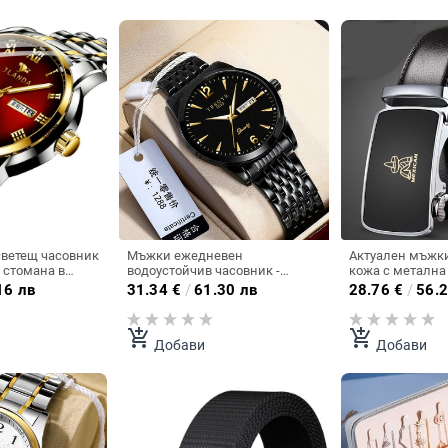
светещ часовник
Мъжки ежедневен
Актуален мъжки
 стомана в
водоустойчив часовник -
кожа с метална
кръгла форма
16 лв
31.34
€
/
61.30 лв
28.76
€
/
56.2
add_shopping_cart
add_shopping_cart
Добави
Добави