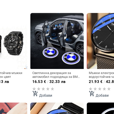
стойчив мъжки
Светлинна декорация за
Мъжки електро
ен цвят
автомобил подходяща за BMW
водоустойчив ч
в няколко модела
черен цвят
13 лв
16.53
€
/
32.33 лв
21.93
€
/
42.8
add_shopping_cart
add_shopping_cart
Добави
Добави