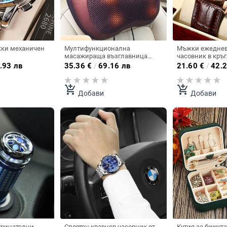
ки механичен
Мултифункционална
Мъжки ежеднев
масажираща възглавница
часовник в кръг
подходяща за автомобил
няколко цвята
.93 лв
35.36
€
/
69.16 лв
21.60
€
/
42.2
add_shopping_cart
add_shopping_cart
Добави
Добави
трицателни
Спортен кварцов часовник от
Кутия за бижута