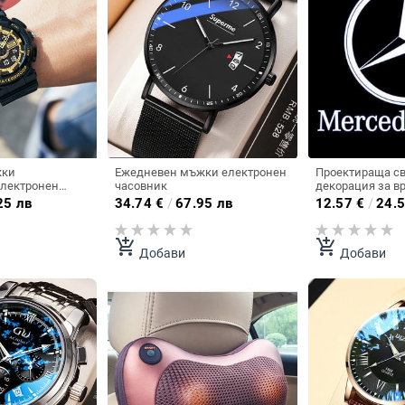
жки
Ежедневен мъжки електронен
Проектираща с
електронен
часовник
декорация за вр
олко цвята
автомобила под
25 лв
34.74
€
/
67.95 лв
12.57
€
/
24.5
Mercedes в няк
add_shopping_cart
add_shopping_cart
Добави
Добави