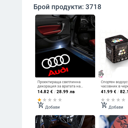
Брой продукти: 3718
Проектираща светлинна
Спортен водоу
декорация за вратата на
часовник в чер
автомобил подходяща за ауди
14.82
€
/
28.99 лв
41.99
€
/
82.
в различни модели
add_shopping_cart
add_shopping_cart
Добави
Добави