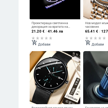
Проектираща светлинна
Нов модел мъж
декорация за вратата на
часовник
автомобил в няколко модела
21.20
€
/
41.46 лв
65.41
€
/
127
add_shopping_cart
add_shopping_cart
Добави
Добави
Водоустойчив мъжки ръчен
Генератор на о