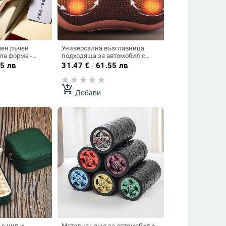
ен ръчен
Универсална възглавница
ла форма -
подходяща за автомобил с
осем масажиращи глави
5 лв
31.47
€
/
61.55 лв
add_shopping_cart
Добави
 с цип и
Метална чаша за автомобил с