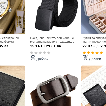
 електронен
Ежедневен текстилен колан с
Кутия за бижута
гла форма
метална катарама подходящ
магнитно копче
за мъже и жени
разделения
35 лв
15.14
€
/
29.61 лв
27.07
€
/
52.9
add_shopping_cart
add_shopping_cart
Добави
Добави