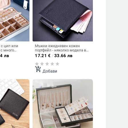
 с цип или
Мъжки ежедневен кожен
 с много
портфейл - няколко модела в
черен цвят
4 лв
17.21
€
/
33.66 лв
add_shopping_cart
Добави