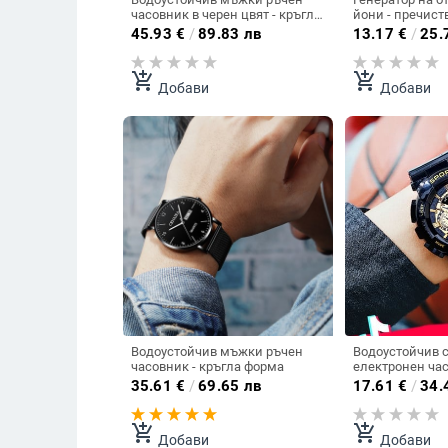
часовник в черен цвят - кръгла
йони - пречист
форма
подходящ за з
45.93
€
/
89.83 лв
13.17
€
/
25.
автомобила
add_shopping_cart
add_shopping_cart
Добави
Добави
Водоустойчив мъжки ръчен
Водоустойчив 
часовник - кръгла форма
електронен ча
подходящ за м
35.61
€
/
69.65 лв
17.61
€
/
34.
add_shopping_cart
add_shopping_cart
Добави
Добави