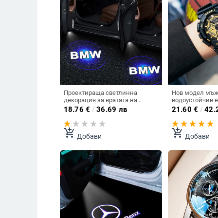
Проектираща светлинна
Нов модел мъ
декорация за вратата на
водоустойчив 
автомобила подходяща за
часовник в няк
18.76
€
/
36.69 лв
21.60
€
/
42.
BMW в няколко модела
add_shopping_cart
add_shopping_cart
Добави
Добави