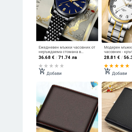
Ежедневен мъжки часовник от
Модерен мъжки
неръждаема стомана в
часовник - кръ
няколко цвята
36.68
€
/
71.74 лв
28.81
€
/
56.
add_shopping_cart
add_shopping_cart
Добави
Добави