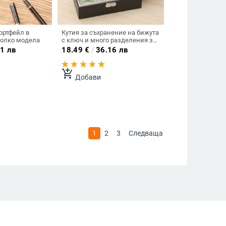
ортфейл в
Кутия за съхранение на бижута
колко модела
с ключ и много разделения за
обеци, пръстени, гривни
1 лв
18.49
€
/
36.16 лв
add_shopping_cart
Добави
1
2
3
Следваща