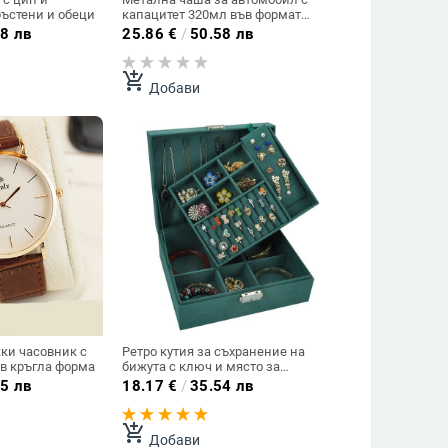
ръстени и обеци
капацитет 320мл във формата
на гума
8 лв
25.86
€
/
50.58 лв
add_shopping_cart
Добави
ки часовник с
Ретро кутия за съхранение на
в кръгла форма
бижута с ключ и място за
гривни, пръстени, обеци,
5 лв
18.17
€
/
35.54 лв
брошки
add_shopping_cart
Добави