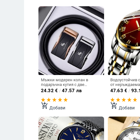
Мъжки модерен колан в
Водоустойчив 
подаръчна кутия с две
от неръждаема
катарами
няколко цвята
24.32
€
/
47.57 лв
47.63
€
/
93.
add_shopping_cart
add_shopping_cart
Добави
Добави