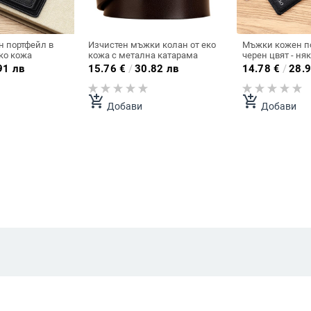
 портфейл в
Изчистен мъжки колан от еко
Мъжки кожен п
еко кожа
кожа с метална катарама
черен цвят - ня
91 лв
15.76
€
/
30.82 лв
14.78
€
/
28.9
add_shopping_cart
add_shopping_cart
Добави
Добави