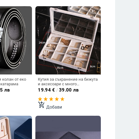
 колан от еко
Кутия за съхранение на бижута
 катарама
и аксесоари с много
разделения
5 лв
19.94
€
/
39.00 лв
add_shopping_cart
Добави