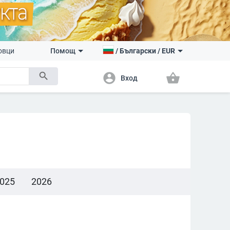
овци
Помощ
/
Български
/
EUR
search
account_circle
shopping_basket
Вход
025
2026