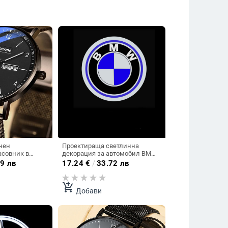
нен
Проектираща светлинна
асовник в
декорация за автомобил BMW
в няколко модела
9 лв
17.24
€
/
33.72 лв
add_shopping_cart
Добави