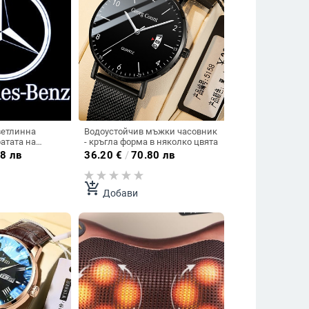
ветлинна
Водоустойчив мъжки часовник
атата на
- кръгла форма в няколко цвята
ходяща за
8 лв
36.20
€
/
70.80 лв
олко модела
add_shopping_cart
Добави