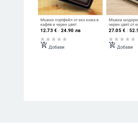
Мъжки портфейл от еко кожа в
Мъжки модерен
кафяв и черен цвят
черен цвят от 
12.73
€
/
24.90 лв
27.05
€
/
52.
add_shopping_cart
add_shopping_cart
Добави
Добави