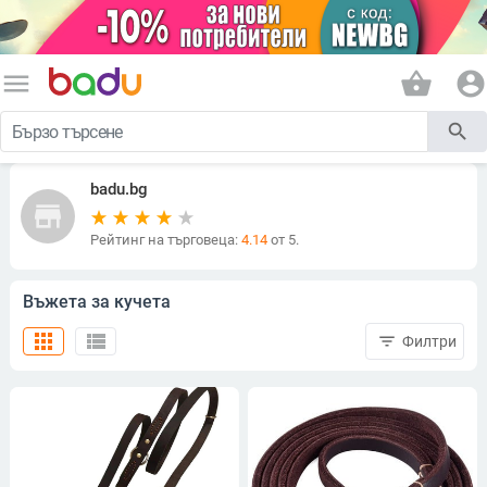
menu
shopping_basket
account_circle
search
badu.bg
store
Рейтинг на търговеца:
4.14
от 5.
Въжета за кучета
apps
view_list
filter_list
Филтри