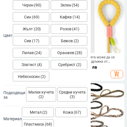
Черен (90)
Зелен (54)
Син (69)
Кафяв (14)
Жълт (20)
Розов (41)
Цвят
Сив (17)
Бежов (2)
Лилав (24)
Оранжев (28)
130 см L/XL Супер здрава груба
Каишка за кучета може да се
найлонова каишка за кучета
носи Памучна дръжка от
Златист (4)
Сребрист (2)
Армейско зелено платно
облачна пяна през тялото
8.33 - 26.80
€
/
4.87
€
/
9.52 лв
Двуредова регулируема яка за
Контрастен цвят P Въже
16.29 - 52.42 лв
add_shopping_cart
add_shopping_cart
кучета за средно големи кучета
Кученцето излиза за разходка с
Небесносин (2)
домашни любимци
Малки кучета
Средни кучета
Подходящи
(2)
(3)
за
Метал (2)
Кожа (67)
Материал
Пластмаса (68)