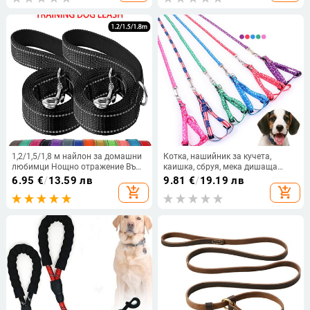
домашни любимци, въже за
двойна глава
бягане
1,2/1,5/1,8 м найлон за домашни
Котка, нашийник за кучета,
любимци Нощно отражение Въже
каишка, сбруя, мека дишаща
за теглене Домашни любимци на
кученце, верига, колан, каишка за
6.95
€
/
13.59 лв
9.81
€
/
19.19 лв
открито Разходка Тренировъчно
малки породи кучета, аксесоари,
add_shopping_cart
add_shopping_cart
въже Големи средни и малки
домашни любимци, плюшено
кучета Охраново въже
чихуахуа