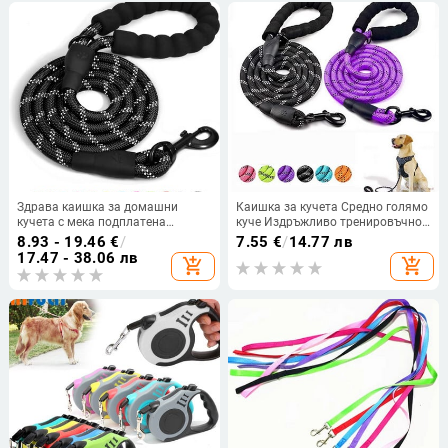
въжета
Здрава каишка за домашни
Каишка за кучета Средно голямо
кучета с мека подплатена
куче Издръжливо тренировъчно
дръжка, силно отразяващо въже
въже за ходене Големи каишки за
8.93 - 19.46
€
/
7.55
€
/
14.77 лв
за нощни разходки, подходящо
кучета Светлоотразително силно
17.47 - 38.06 лв
add_shopping_cart
add_shopping_cart
за малки, средни и големи кучета
оловно въже за доберман
лабрадор