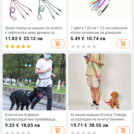
Троен повод за каишка за кучета
7 цвята 120 см * 1,5 см найлонов
с найлонова мека дръжка за
колан за каишка за домашни
разходка на 3 кучета извън
кучета, нашийник за кучета,
11.82
€
/
23.12 лв
5.49
€
/
10.74 лв
дропшиппинг
тренировъчна каишка, котки,
add_shopping_cart
add_shopping_cart
колан за кучета, нашийник,
каишка, колан, колан
Еластична буферна
Кучешки каишки Колеса Поводи
взривозащитена промиваща
за разходка на кучета Окачени
многофункционална верига за
през рамо Каишки за свободни
9.23
€
/
18.05 лв
19.71
€
/
38.55 лв
разходка на кучета, въже за
ръце Бягаща верига за кучета
add_shopping_cart
add_shopping_cart
теглене на кучета, стоки за
Многофункционална каишка с