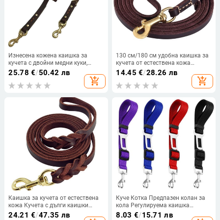
Изнесена кожена каишка за
130 см/180 см удобна каишка за
кучета с двойни медни куки,
кучета от естествена кожа
многофункционална каишка за
Теглещо въже за малки до средни
25.78
€
/
50.42 лв
14.45
€
/
28.26 лв
бягане и разходка на лабрадори.
кучета Обучение и разходка
add_shopping_cart
add_shopping_cart
Кафяв Червен Зелен
Каишка за кучета от естествена
Куче Котка Предпазен колан за
кожа Кучета с дълги каишки
кола Регулируема каишка
Плетени поводи за разходка на
Предпазен колан за превозно
24.21
€
/
47.35 лв
8.03
€
/
15.71 лв
домашни любимци Кафяви
средство Стоки за домашни