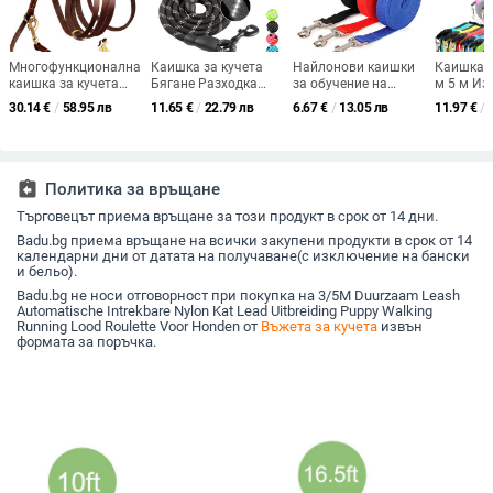
Многофункционална
Каишка за кучета
Найлонови каишки
Каишка з
каишка за кучета
Бягане Разходка
за обучение на
м 5 м И
Здрава и мека
Обучение за големи
кучета Стоки за
каишка
30.14
€
/
58.95 лв
11.65
€
/
22.79 лв
6.67
€
/
13.05 лв
11.97
€
/
каишка за кучета от
малки котки
домашни любимци
Автомат
истинска кожа
Домашни любимци
Хамут за ходене Яка
прибира
Регулируема двойна
Каишки Отразяваща
Водач Въже за
найлоно
каишка за кучета със
издръжлива каишка
кучета Котка 1,5M
удължени
свободни ръце за
за кучета Найлоново
1,8M 3M 4,5M 6M 10M
за котки
assignment_return
Политика за връщане
всички кучета
въже Стоки за
Разходка
Търговецът приема връщане за този продукт в срок от 14 дни.
домашни любимци
Олово Ру
кучета
Badu.bg приема връщане на всички закупени продукти в срок от 14
календарни дни от датата на получаване(с изключение на бански
и бельо).
Badu.bg не носи отговорност при покупка на 3/5M Duurzaam Leash
Automatische Intrekbare Nylon Kat Lead Uitbreiding Puppy Walking
Running Lood Roulette Voor Honden от
Въжета за кучета
извън
формата за поръчка.