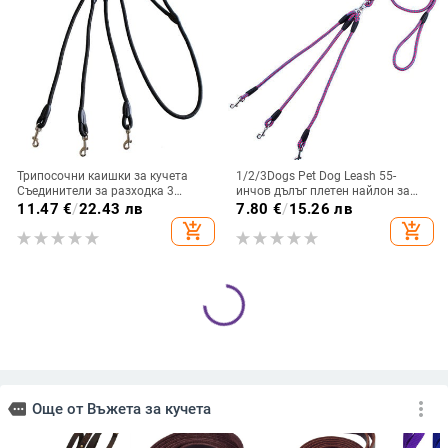
Трипосочни каишки за кучета
1/2/3Dogs Pet Dog Leash 55-
Съединители за разходка 3
инчов дълъг плетен найлон за
кучета Домашни любимци
двойна каишка за кучета 3 Dog
11.47
€
/
22.43 лв
7.80
€
/
15.26 лв
Найлоново плетено въже Без
Leash колан за кучета и комплект
add_shopping_cart
add_shopping_cart
заплитане Каишки за кучета за
каишки
малки кучета Двойна каишка за
три кучета