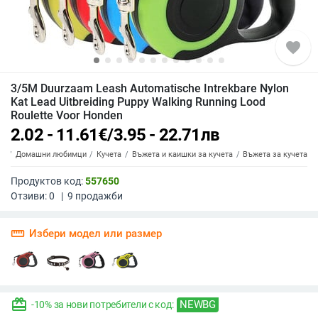
favorite
3/5M Duurzaam Leash Automatische Intrekbare Nylon
Kat Lead Uitbreiding Puppy Walking Running Lood
Roulette Voor Honden
2.02 - 11.61
€
/
3.95 - 22.71
лв
du
Домашни любимци
Кучета
Въжета и каишки за кучета
Въжета за кучета
Продуктов код:
557650
Отзиви:
0
|
9
продажби
straighten
Избери модел или размер
redeem
NEWBG
-10% за нови потребители с код: