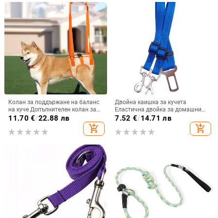
Колан за поддържане на баланс
Двойна каишка за кучета
на куче Допълнителен колан за
Еластична двойка за домашни
задни крака на куче за
любимци Разходка Води Теглещо
11.70
€
/
22.88 лв
7.52
€
/
14.71 лв
възстановяване Скоба за крака с
въже за 2 кучета близнаци
add_shopping_cart
add_shopping_cart
увреждания Помощ за задния
Каишки Куче Котки Разходка
крак Колан за ходене
Supplie