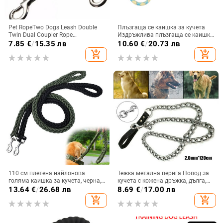
Pet RopeTwo Dogs Leash Double
Плъзгаща се каишка за кучета
Twin Dual Coupler Rope
Издръжлива плъзгаща се каишка
Найлоново въже за теглене на
с метален стопер Здраво
7.85
€
/
15.35 лв
10.60
€
/
20.73 лв
кучета Двупосочна каишка за
найлоново плетено въже Каишка
add_shopping_cart
add_shopping_cart
ходене на кучета
за обучение на кучета Каишка за
приплъзване за всички породи
110 см плетена найлонова
Тежка метална верига Повод за
голяма каишка за кучета, черна,
кучета с кожена дръжка, дълга,
зелена, здрава, издръжлива въже
здрава каишка за управление
13.64
€
/
26.68 лв
8.69
€
/
17.00 лв
за обучение на домашни
Външно въже за теглене на
add_shopping_cart
add_shopping_cart
любимци, външни поводи,
домашни любимци, консумативи
каишка за големи кучета,
за верига против ухапване
френски булдог