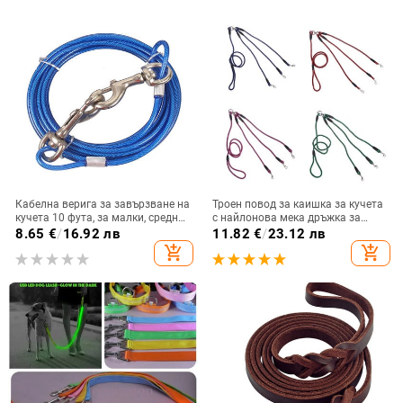
Кабелна верига за завързване на
Троен повод за каишка за кучета
кучета 10 фута, за малки, средни
с найлонова мека дръжка за
големи кучета до 100 фунта -
разходка на 3 кучета извън
8.65
€
/
16.92 лв
11.82
€
/
23.12 лв
каишка за кучета на открито,
дропшиппинг
add_shopping_cart
add_shopping_cart
двор, къмпинг