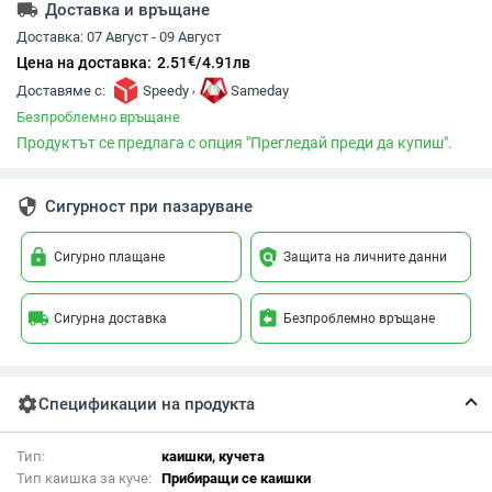
local_shipping
Доставка и връщане
Доставка:
07 Август - 09 Август
€
Цена на доставка:
2.51
/
4.91
лв
,
Доставяме с:
Speedy
Sameday
Безпроблемно връщане
Продуктът се предлага с опция "Прегледай преди да купиш".
security
Сигурност при пазаруване
lock
policy
Сигурно плащане
Защита на личните данни
local_shipping
assignment_return
Сигурна доставка
Безпроблемно връщане
settings
Спецификации на продукта
Тип:
каишки, кучета
Тип каишка за куче:
Прибиращи се каишки