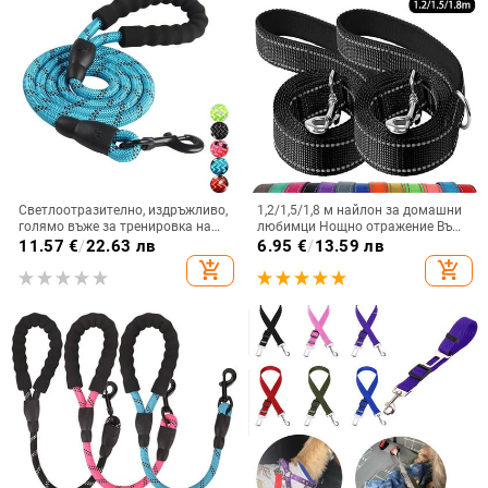
Светлоотразително, издръжливо,
1,2/1,5/1,8 м найлон за домашни
голямо въже за тренировка на
любимци Нощно отражение Въже
каишка за бягане, средно голямо
за теглене Домашни любимци на
11.57
€
/
22.63 лв
6.95
€
/
13.59 лв
нашийник за кучета, каишки,
открито Разходка Тренировъчно
add_shopping_cart
add_shopping_cart
здраво водещо въже за
въже Големи средни и малки
лабрадор ротвайлер
кучета Охраново въже