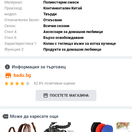
Материал:
Полиестерни смеси
Произход:
Континентален Китай
модел:
Твърди
Отличителен белег:
Откъсвам
Сезон:
Всички сезони
Стил 4:
Аксесоари за домашни любимци
Стил 6:
Бързо освобождаване
Характеристика 1:
Колан с теглещо въже за котка кученце
Функция 2:
Продукти за домашни любимци
info
Информация за търговец
store
badu.bg
82.8% позитивни оценки
storefront
ПОСЕТЕТЕ МАГАЗИНА
more
Може да харесате още