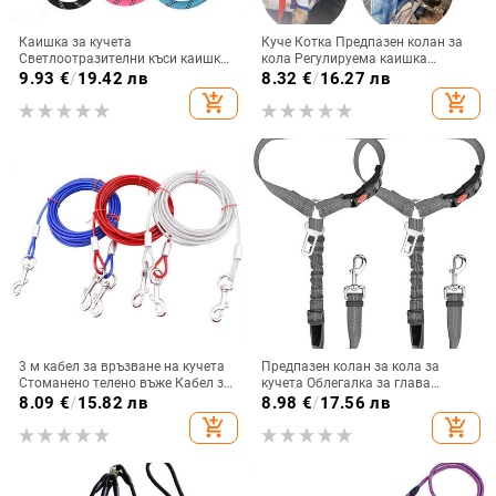
Каишка за кучета
Куче Котка Предпазен колан за
Светлоотразителни къси каишки
кола Регулируема каишка
за ходене на големи кучета
Предпазен колан за превозно
9.93
€
/
19.42 лв
8.32
€
/
16.27 лв
Взривозащитен проходилка за
средство Стоки за домашни
add_shopping_cart
add_shopping_cart
кучета Мека дръжка Каишки за
любимци Колан Безопасен лост
големи кучета Стоки за домашни
Сцепление Яка Каишка за
любимци
кученца
3 м кабел за връзване на кучета
Предпазен колан за кола за
Стоманено телено въже Кабел за
кучета Облегалка за глава
връзване за кучета Тежък кабел
Регулируема с еластичен буфер
8.09
€
/
15.82 лв
8.98
€
/
17.56 лв
за връзване на домашни
за бънджи Издръжлива
add_shopping_cart
add_shopping_cart
любимци Аксесоари за къмпинг
облегалка за глава Предпазен
на открито за кучета
колан за домашни любимци
Предпазен колан за кола за
кучета