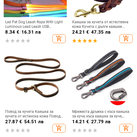
Led Pet Dog Leash Rope With Light
Каишка за кучета от естествена
Luminous Lead Leash USB
кожа Кучета с дълги каишки
Charging for Dog Safety Flashing
Плетени поводи за разходка на
8.34
€
/
16.31 лв
24.21
€
/
47.35 лв
Glowing Collar Harness Accessories
домашни любимци Кафяви
add_shopping_cart
add_shopping_cart
черни цветове за средно големи
домашни любимци
Повод за кучета Каишка за
Мрежеста дръжка с къса каишка
кучета от истинска кожа Повод
за куче, къса каишка за куче,
за кучета Повод за кучета от
светлоотразяваща стъпка,
27.87
€
/
54.51 лв
14.21
€
/
27.79 лв
естествена кожа Повод за
каишки за големи кучета, къс
add_shopping_cart
add_shopping_cart
големи кучета Кожени каишки
повод за голямо куче, късо въже
Въже за големи кучета