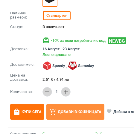
Налични
Стандартен
размери:
Статус:
В наличност
redeem
NEWBG
-10% за нови потребители с код:
Доставка:
16 Август - 23 Август
Лесно връщане
Доставяме с:
Speedy
Sameday
,
Цена на
доставка:
2.51
€
/
4.91
лв
remove
add
Количество:
1
local_mall
add_shopping_cart
favorite
Добави в 
КУПИ СЕГА
ДОБАВИ В КОШНИЦАТА
Сигурност при