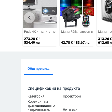
chevron_left
Puda 4K интелигентен проектор с директна прожекция, м
Мини RGB лазерен проектор Сцени
Мини пре
273.28
€
/
313.26
€
534.49 лв
42.78
€
/
83.67 лв
612.68 л
Общ преглед
Спецификации на продукта
Категория:
Проектори
Корекция на
трапецовидното
изкривяване:
Нито един