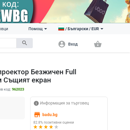
овци
Помощ
/
Български
/
EUR
search
account_circle
shopping_basket
Вход
роектор Безжичен Full
 Същият екран
в код:
962023
info
Информация за търговец
store
badu.bg
82.8% позитивни оценки