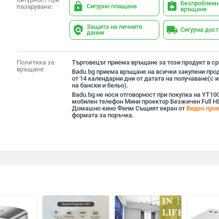
Безпроблем
lock
assignment_return
Сигурно плащане
пазаруване:
връщане
Защита на личните
policy
local_shipping
Сигурна дос
данни
Политика за
Търговецът приема връщане за този продукт в сро
връщане:
Badu.bg приема връщане на всички закупени прод
от 14 календарни дни от датата на получаване(с
на бански и бельо).
Badu.bg не носи отговорност при покупка на YT10
мобилен телефон Мини проектор Безжичен Full 
Домашно кино Филм Същият екран от
Видео про
формата за поръчка.