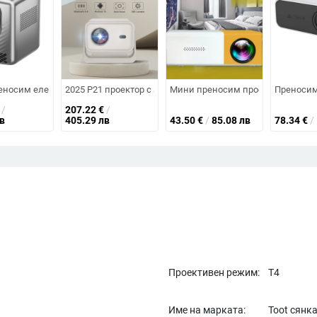
одел 2025, 55W, Guangdong
чна светлина DJ Disco LED лампа UV Sound Strobe Stage Effect Wedding 
носим електрически фокус Ultra HD за домашно кино 4K проектор Прое
2025 P21 проектор с автофокус и PTZ, 1080p за домашно 
Мини преносим проектор YG300 П
Преносим
/
207.22
€
/
в
405.29 лв
43.50
€
/
85.08 лв
78.34
€
/
Проективен режим:
Т4
Име на марката:
Toot сянк