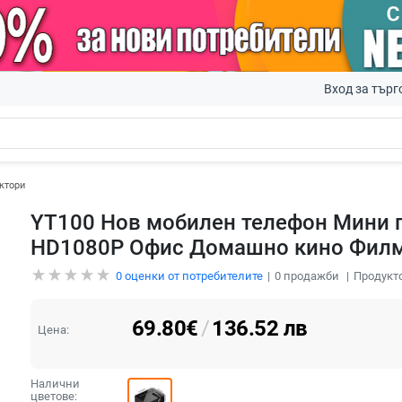
Вход за търг
ктори
YT100 Нов мобилен телефон Мини п
HD1080P Офис Домашно кино Филм
0
оценки от потребителите
0
продажби
Продукто
69.80
€
/
136.52
лв
Цена:
Налични
цветове: