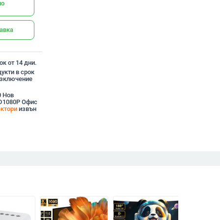
но
тавка
к от 14 дни.
укти в срок
 изключение
0 Нов
HD1080P Офис
ектори
извън