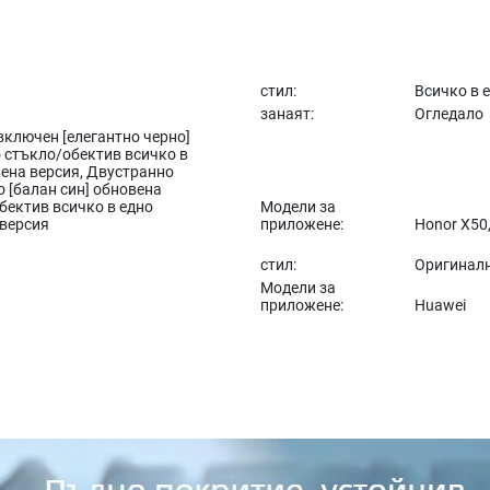
стил:
Всичко в 
занаят:
Огледало
ключен [елегантно черно]
 стъкло/обектив всичко в
вена версия, Двустранно
о [балан син] обновена
бектив всичко в едно
Модели за
 версия
приложене:
Honor X50
стил:
Оригинал
Модели за
приложене:
Huawei