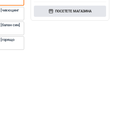
 [чихюцинг 
storefront
ПОСЕТЕТЕ МАГАЗИНА
балан син] 
[горящо 