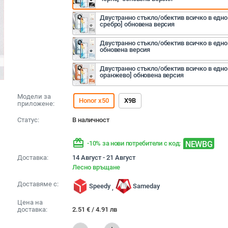
Двустранно стъкло/обектив всичко в едно
сребро] обновена версия
Двустранно стъкло/обектив всичко в едно [
обновена версия
Двустранно стъкло/обектив всичко в едно 
оранжево] обновена версия
Модели за
Honor x50
X9B
приложене:
Статус:
В наличност
redeem
NEWBG
-10% за нови потребители с код:
Доставка:
14 Август - 21 Август
Лесно връщане
Доставяме с:
Speedy
Sameday
,
Цена на
доставка:
2.51
€
/
4.91
лв