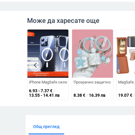
Може да харесате още
chevron_left
iPhone MagSafe силиконов калъф, релефен дизайн, магни
Прозрачно защитно покритие за з
MagSafe 
6.93 - 7.37
€
/
13.55 - 14.41 лв
8.38
€
/
16.39 лв
19.07
€
/
Общ преглед