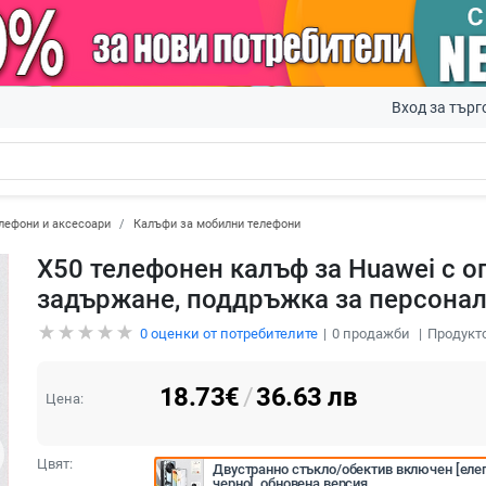
Вход за търг
лефони и аксесоари
Калъфи за мобилни телефони
X50 телефонен калъф за Huawei с о
задържане, поддръжка за персона
0
оценки от потребителите
0
продажби
Продукто
18.73
€
/
36.63
лв
Цена:
Цвят:
Двустранно стъкло/обектив включен [елег
черно]  обновена версия