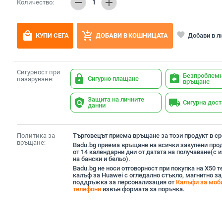
remove
add
Количество:
1
local_mall
add_shopping_cart
favorite
Добави в 
КУПИ СЕГА
ДОБАВИ В КОШНИЦАТА
Сигурност при
Безпроблем
lock
assignment_return
Сигурно плащане
пазаруване:
връщане
Защита на личните
policy
local_shipping
Сигурна дос
данни
Политика за
Търговецът приема връщане за този продукт в сро
връщане:
Badu.bg приема връщане на всички закупени прод
от 14 календарни дни от датата на получаване(с
на бански и бельо).
Badu.bg не носи отговорност при покупка на X50 
калъф за Huawei с огледално стъкло, магнитно з
поддръжка за персонализация от
Калъфи за моб
телефони
извън формата за поръчка.