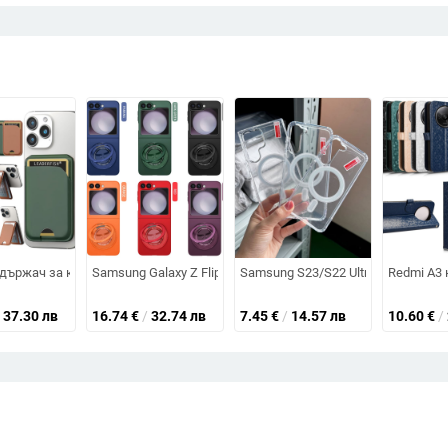
тен, удароустойчив и устойчив на падане
арядното на Apple и кабела за iPhone 15, 20/18W
държач за карти със сгъваем портфейл и стойка за iPhone
Samsung Galaxy Z Flip6 PC калъф с 360° въртяща се магни
Samsung S23/S22 Ultra MagSafe ке
Redmi A3 
37.30 лв
16.74
€
/
32.74 лв
7.45
€
/
14.57 лв
10.60
€
/