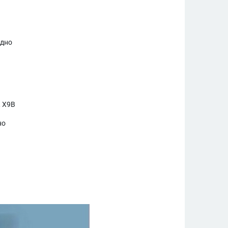
едно
, X9B
но