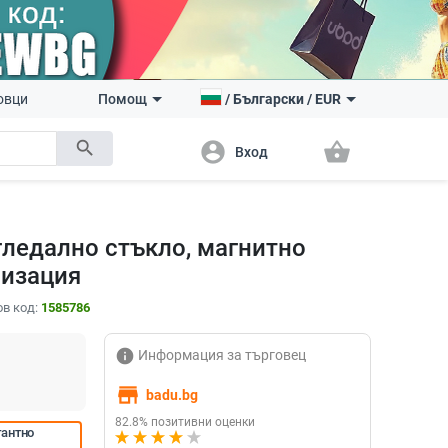
овци
Помощ
/
Български
/
EUR
search
account_circle
shopping_basket
Вход
гледално стъкло, магнитно
лизация
в код:
1585786
info
Информация за търговец
store
badu.bg
82.8% позитивни оценки
антно 