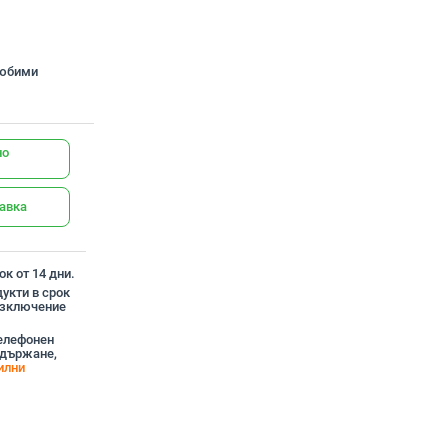
любими
но
тавка
к от 14 дни.
укти в срок
 изключение
телефонен
адържане,
илни