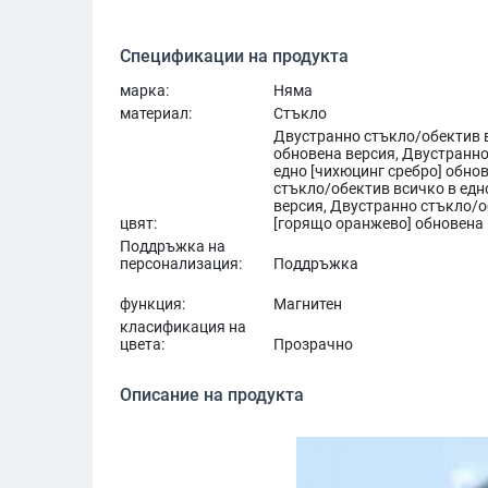
Спецификации на продукта
марка:
Няма
материал:
Стъкло
Двустранно стъкло/обектив в
обновена версия, Двустранно
едно [чихюцинг сребро] обно
стъкло/обектив всичко в едн
версия, Двустранно стъкло/о
цвят:
[горящо оранжево] обновена
Поддръжка на
персонализация:
Поддръжка
функция:
Магнитен
класификация на
цвета:
Прозрачно
Описание на продукта