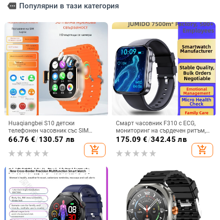
more
Популярни в тази категория
Huaqiangbei S10 детски
Смарт часовник F310 с ECG,
телефонен часовник със SIM
мониторинг на сърдечен ритъм,
карта, водоустойчив, камера,
кръвно налягане, кислород в
66.76
€
/
130.57 лв
175.09
€
/
342.45 лв
микро чат, смарт часовник
кръвта и следене на съня
add_shopping_cart
add_shopping_cart