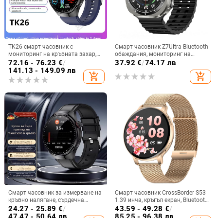
TK26 смарт часовник с
Смарт часовник Z7Ultra Bluetooth
мониторинг на кръвната захар,
обаждания, мониторинг на
ЕКГ мониторинг, измерване на
сърдечен ритъм, кръвно
72.16 - 76.23
€
/
37.92
€
/
74.17 лв
сърдечния ритъм, кислород в
налягане, следене на съня и
141.13 - 149.09 лв
add_shopping_cart
add_shopping_cart
кръвта и крачкомер
водоустойчив
Смарт часовник за измерване на
Смарт часовник CrossBorder S53
кръвно налягане, сърдечна
1.39 инча, кръгъл екран, Bluetooth,
честота и кислород в кръвта, NFC
крачкомер, наблюдение на съня,
24.27 - 25.89
€
/
43.59 - 49.28
€
/
плащания и мониторинг на съня
кръвно налягане, мулти-спорт,
47.47 - 50.64 лв
85.25 - 96.38 лв