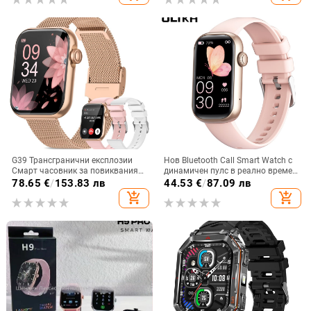
G39 Трансгранични експлозии
Нов Bluetooth Call Smart Watch с
Смарт часовник за повиквания
динамичен пулс в реално време,
Сърдечен ритъм Кръв Кислород
многофункционална спортна
78.65
€
/
153.83 лв
44.53
€
/
87.09 лв
Сънят Здраве Мониторинг
умна гривна за женско здраве
add_shopping_cart
add_shopping_cart
Bluetooth разговори Спортен
часовник