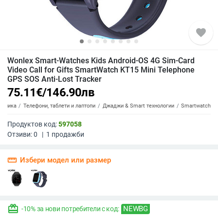
favorite
Wonlex Smart-Watches Kids Android-OS 4G Sim-Card
Video Call for Gifts SmartWatch KT15 Mini Telephone
GPS SOS Anti-Lost Tracker
75.11
€
/
146.90
лв
роника
Телефони, таблети и лаптопи
Джаджи & Smart технологии
Smartwatch
Продуктов код:
597058
Отзиви:
0
|
1
продажби
straighten
Избери модел или размер
redeem
NEWBG
-10% за нови потребители с код: