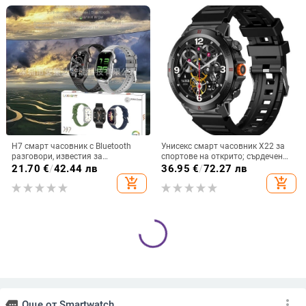
на съня
H7 смарт часовник с Bluetooth
Унисекс смарт часовник X22 за
разговори, известия за
спортове на открито; сърдечен
съобщения, извит корпус, TFT
ритъм, кръвно налягане, сън,
21.70
€
/
42.44 лв
36.95
€
/
72.27 лв
дисплей, мониторинг на
кръвно кислород, Bluetooth
add_shopping_cart
add_shopping_cart
сърдечна честота
обаждания