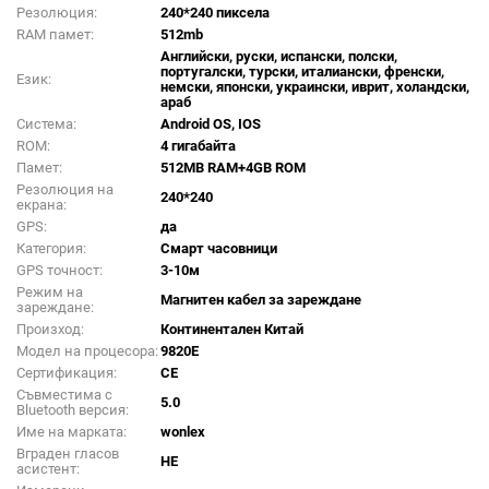
Резолюция:
240*240 пиксела
RAM памет:
512mb
Английски, руски, испански, полски,
португалски, турски, италиански, френски,
Език:
немски, японски, украински, иврит, холандски,
араб
Система:
Android OS, IOS
ROM:
4 гигабайта
Памет:
512MB RAM+4GB ROM
Резолюция на
240*240
екрана:
GPS:
да
Категория:
Смарт часовници
GPS точност:
3-10м
Режим на
Магнитен кабел за зареждане
зареждане:
Произход:
Континентален Китай
Модел на процесора:
9820E
Сертификация:
CE
Съвместима с
5.0
Bluetooth версия:
Име на марката:
wonlex
Вграден гласов
НЕ
асистент: