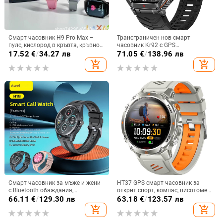
Смарт часовник H9 Pro Max –
Трансграничен нов смарт
пулс, кислород в кръвта, кръвно
часовник Kr92 с GPS
налягане, мониторинг на съня,
позициониране, Ai Dial, гласов
17.52
€
/
34.27 лв
71.05
€
/
138.96 лв
Bluetooth разговори
асистент, LED светлина, компас,
add_shopping_cart
add_shopping_cart
мъжка гривна
Смарт часовник за мъже и жени
HT37 GPS смарт часовник за
с Bluetooth обаждания,
открит спорт, компас, висотомер
мултифункционален спортен
и барометр, водоустойчив до 30
66.11
€
/
129.30 лв
63.18
€
/
123.57 лв
дизайн, измерване на сърдечен
м, батерия 7–14 дни
add_shopping_cart
add_shopping_cart
ритъм, кръвно налягане,
кислород в кръвта и мониторинг