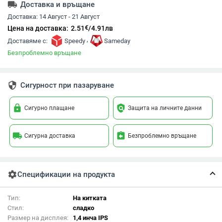
local_shipping
Доставка и връщане
Доставка:
14 Август - 21 Август
€
Цена на доставка:
2.51
/
4.91
лв
,
Доставяме с:
Speedy
Sameday
Безпроблемно връщане
security
Сигурност при пазаруване
lock
policy
Сигурно плащане
Защита на личните данни
local_shipping
assignment_return
Сигурна доставка
Безпроблемно връщане
settings
Спецификации на продукта
Тип:
На китката
Стил:
сладко
Размер на дисплея:
1,4 инча IPS