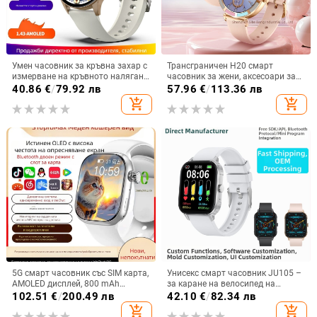
Умен часовник за кръвна захар с
Трансграничен H20 смарт
измерване на кръвното налягане,
часовник за жени, аксесоари за
сърдечна честота, кислород в
здраве, обаждане на сън,
40.86
€
/
79.92 лв
57.96
€
/
113.36 лв
кръвта и мониторинг на съня |
наблюдение на физиологичния
add_shopping_cart
add_shopping_cart
Кръгъл дисплей
цикъл на жените, носене на
часовник
5G смарт часовник със SIM карта,
Унисекс смарт часовник JU105 –
AMOLED дисплей, 800 mAh
за каране на велосипед на
батерия, NFC и мониторинг на
открито и походи, крачкомер,
102.51
€
/
200.49 лв
42.10
€
/
82.34 лв
сърдечната честота
сърдечна честота и кислород в
add_shopping_cart
add_shopping_cart
кръвта, мониторинг на съня