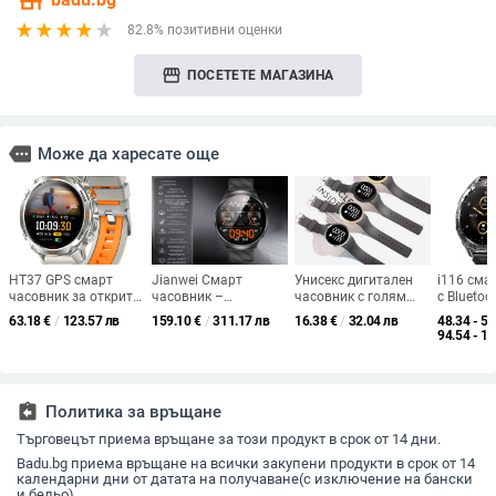
store
82.8% позитивни оценки
storefront
ПОСЕТЕТЕ МАГАЗИНА
more
Може да харесате още
HT37 GPS смарт
Jianwei Смарт
Унисекс дигитален
i116 сма
часовник за открит
часовник –
часовник с голям
с Bluetoo
спорт, компас,
мониторинг на
цифров дисплей,
разговор
63.18
€
/
123.57 лв
159.10
€
/
311.17 лв
16.38
€
/
32.04 лв
48.34 - 56
висотомер и
сърдечната честота,
светещ дисплей,
измерван
94.54 - 1
барометр,
кръвното налягане и
сензорен TFT екран и
сърдечна
водоустойчив до 30
кислород в кръвта;
карбонов корпус
и кръвно
м, батерия 7–14 дни
следене на съня и
NFC, мон
крачкомер
съня и в
assignment_return
Политика за връщане
дизайн
Търговецът приема връщане за този продукт в срок от 14 дни.
Badu.bg приема връщане на всички закупени продукти в срок от 14
календарни дни от датата на получаване(с изключение на бански
и бельо).