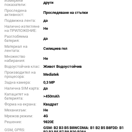
Измерени
други
показатели:
Проследена
Проследяване на стъпки
активност:
Подвижна лента:
да
Налично изтегляне
Не
на ПРИЛОЖЕНИЕ:
Разглобяема
да
батерия:
Материал на
Силициев гел
лентата:
Множество
Не
набирания:
Водоустойчив клас:
Живот Водоустойчив
Производител на
Mediatek
процесора:
Задна камера:
0,3 MP
Налична SIM карта:
да
Капацитет на
>450mAh
батерията:
Форма на екрана:
Квадрат
Механизъм:
Не
Мрежов режим:
4G
Решение:
9820E
GSM: B2 B3 B5 B8WCDMA: B1 B2 B5 B8FDD: B1
GSM, GPRS:
B2 B3 B5 B7 B8 B20 B28A