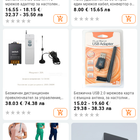
мрежов адаптер за настолен
един мрежов кабел, конвертор от
компютър и лаптоп
мрежов порт към HDMI, 1080P
16.55 - 18.15
€
/
8.00
€
/
15.65 лв
стабилна висока дефиниция
32.37 - 35.50 лв
add_shopping_cart
add_shopping_cart
Безжичен дистанционен
Безжична USB 2.0 мрежова карта
превключвател за управление,
с външна антена, за настолни
DC12-72V, 30A, RF433, за водна
компютри и лаптопи, 150 Mbps,
38.03
€
/
74.38 лв
15.02 - 19.60
€
/
помпа и осветление
802.11b
29.38 - 38.33 лв
add_shopping_cart
add_shopping_cart