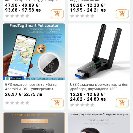
синхронно превключване, модел
дистанционно събуждане и
47.90 - 49.89
€
/
10.20 - 12.38
€
/
OZK5, гаранция 1 година
управление на захранването
93.68 - 97.58 лв
19.95 - 24.21 лв
add_shopping_cart
add_shopping_cart
GPS локатор против загуба за
USB безжична мрежова карта без
Android и iOS – универсален
драйвери, двубандова 1300
тракер за превозни средства и
Mbps, 2,4 GHz/5 GHz, USB
26.97
€
/
52.75 лв
12.28 - 12.68
€
/
домашни любимци, модел P18b,
интерфейс, поддръжка
24.02 - 24.80 лв
add_shopping_cart
add_shopping_cart
живот на батерията 360 дни,
802.11b/g/n
безжичен обхват неограничен,
комплект за яка