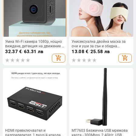
Умна Wi‑Fi камера 1080p, нощно
Унисексуална двойна маска за
виждане, детекция на движение с
очи и уши за сън и обедна
известия, управление през
почивка, затъмняване и
32.37
€
/
63.31 лв
13.08
€
/
25.58 лв
мобилно приложение, вътрешна
шумоизолация, защита на очите,
add_shopping_cart
add_shopping_cart
употреба
включени ушни тапи
HDMI превключвател и
MT7603 Безжична USB мрежова
разпределител, 1 вход/4 изхода,
карта - 300Mbps, 2.4GHz, USB