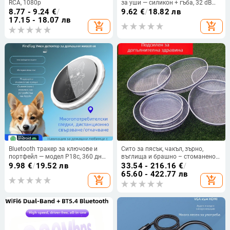
RCA, 1080p
за уши — силикон + гъба, 32 dB
NRR, за сън, шумопотискане,
8.77 - 9.24
€
/
9.62
€
/
18.82 лв
анти-хъркане
17.15 - 18.07 лв
add_shopping_cart
add_shopping_cart
Bluetooth тракер за ключове и
Сито за пясък, чакъл, зърно,
портфейл — модел P18c, 360 дни
въглища и брашно – стоманено
живот на батерията, обхват 100
телено сито
9.98
€
/
19.52 лв
33.54 - 216.16
€
/
m, батерия 220, корпус PC
65.60 - 422.77 лв
add_shopping_cart
add_shopping_cart