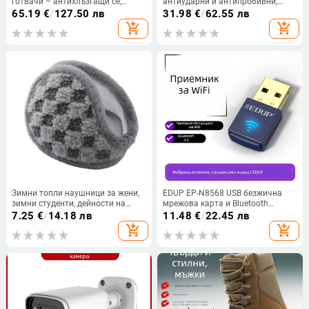
готвачи – антихлъзгащи се,
антиударни и антипробивни,
водоустойчиви, маслоустойчиви,
изолирани, велурена кожа, модел
65.19
€
/
127.50 лв
31.98
€
/
62.55 лв
дишащи, Ultrafilm кожа
3022
add_shopping_cart
add_shopping_cart
Зимни топли наушници за жени,
EDUP EP-N8568 USB безжична
зимни студенти, дейности на
мрежова карта и Bluetooth
открито, плюшени наушници,
адаптер - 2.4 GHz, 150 Mbps, IEEE
7.25
€
/
14.18 лв
11.48
€
/
22.45 лв
ветроустойчиви, студени мъжки
802.11b/g/n
add_shopping_cart
add_shopping_cart
плюшени наушници