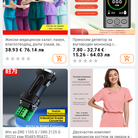
Женски медицински халат, памук,
Преносим детектор за
влагоотводящ, дълъг ръкав, за
въглероден моноксид с
медицински заведения/бяла
измерване на температура и
38.93
€
/
76.14 лв
7.80 - 32.74
€
/
престилка, лято 2021
влажност, модел GC3000 - 3 в 1,
15.26 - 64.03 лв
add_shopping_cart
add_shopping_cart
обхват 400–5000 ppm, точност
±5%, USB захранване
Win as DRS 1105 G / DRS 2125 G
Двухчастен комплект
RS232 към RS485/RS422
медицински костюм за лекари и