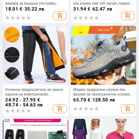
камера за външна употреба,
къс ръкав, яка тип лапел, памук-
модел VJ008, марка MZK
полиестер плат, влагоотводящ
18.01
€
/
35.22 лв
31.94
€
/
62.47 лв
add_shopping_cart
add_shopping_cart
Коленни предпазители за зимно
Мъжки предпазни обувки без
каране на електрически
връзки за презгранични условия,
велосипеди и мотори с подплата
лениво въртящи се предпазни
24.92 - 27.93
€
/
65.70
€
/
128.50 лв
от флийс, ветроустойчиви и
обувки с копчета, устойчиви на
48.74 - 54.63 лв
add_shopping_cart
add_shopping_cart
водоустойчиви, удебелени
износване обувки, леки
предпазни обувки с плетена
подметка