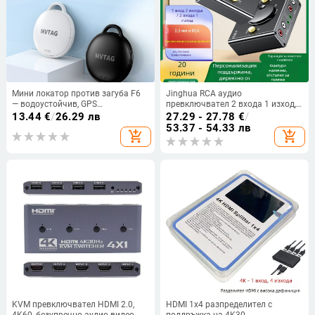
Мини локатор против загуба F6
Jinghua RCA аудио
— водоустойчив, GPS
превключвател 2 входа 1 изход,
проследяване, съвместим с iOS,
червено/бяло, без загуба на
13.44
€
/
26.29 лв
27.29 - 27.78
€
/
батерия 225 mAh
сигнала
53.37 - 54.33 лв
add_shopping_cart
add_shopping_cart
KVM превключвател HDMI 2.0,
HDMI 1x4 разпределител с
4K60, безупречно аудио-видео
поддръжка на 4K30,