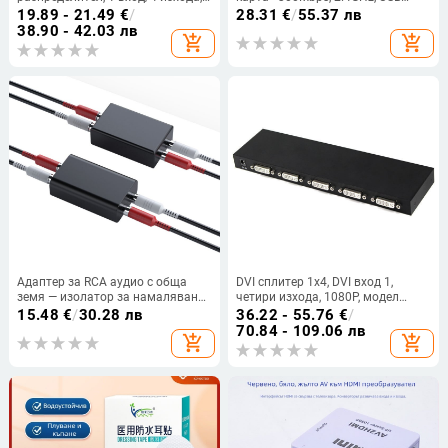
4K/1080P, дистанционно
интерфейс, IEEE 802.11b/g/n
19.89 - 21.49
€
/
28.31
€
/
55.37 лв
събуждане, модел A126
38.90 - 42.03 лв
add_shopping_cart
add_shopping_cart
Адаптер за RCA аудио с обща
DVI сплитер 1x4, DVI вход 1,
земя — изолатор за намаляване
четири изхода, 1080P, модел
на шум и смущения, модел 106,
KYFE1214, поддържа управление
15.48
€
/
30.28 лв
36.22 - 55.76
€
/
OEM обработка, за аудио линия
на захранването
70.84 - 109.06 лв
add_shopping_cart
add_shopping_cart