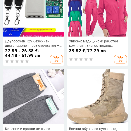
Двупосочен 12V безжичен
Унисекс медицински работен
дистанционен превключвател —
комплект: влагоотводящ
комплект за управление на DC
полиестер-еластан, V-образно
22.59 - 26.58
€
/
39.52
€
/
77.29 лв
мотор, електромагнитна клапа,
деколте, къс ръкав, топ и
44.18 - 51.99 лв
add_shopping_cart
add_shopping_cart
осветление и управление на
панталони, дължина 50–65 cm
порти (напред/назад)
Коленни и крачни ленти за
Военни обувки за пустинята,