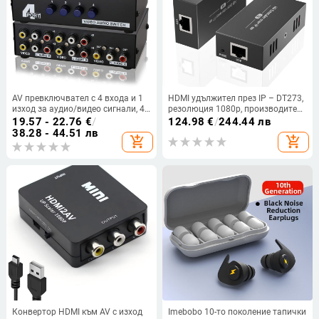
AV превключвател с 4 входа и 1
HDMI удължител през IP – DT273,
изход за аудио/видео сигнали, 4
резолюция 1080p, производител
порта, управление на
PWAY
19.57 - 22.76
€
/
124.98
€
/
244.44 лв
захранването, без отдалечено
38.28 - 44.51 лв
add_shopping_cart
add_shopping_cart
събуждане
Конвертор HDMI към AV с изход
Imebobo 10-то поколение тапички