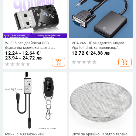
Wi‑Fi 6 без драйвери USB
VGA към HDMI адаптер, модел
безжична мрежова карта с
Vga to hdmi, за телевизор/
Bluetooth 5.4, 900 Mbps,
монитор, без дистанционно
12.24 - 12.64
€
/
12.72
€
/
24.88 лв
двубандова 2,4/5 GHz, USB
събуждане
23.94 - 24.72 лв
add_shopping_cart
add_shopping_cart
приемник‑предавател (AX913B),
2-в-1
Мини RF433 безжичен
Сито за брашно | Кръгло телено