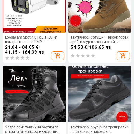
Loosacam Spot 4K PoE IP Bullet
Тактически ботуши — висок горен
камера, външна 4 MP
край, велур от втори слой,
видеонаблюдателна камера
водоустойчиви, модел BL, за
21.04 - 84.05
€
/
54.53
€
/
106.65 лв
открити дейности
41.15 - 164.39 лв
add_shopping_cart
add_shopping_cart
Ултра-леки тактични обувки за
Тактически обувки за тренировки
открито, унисекс за възрастни,
на открито, унисекс, за