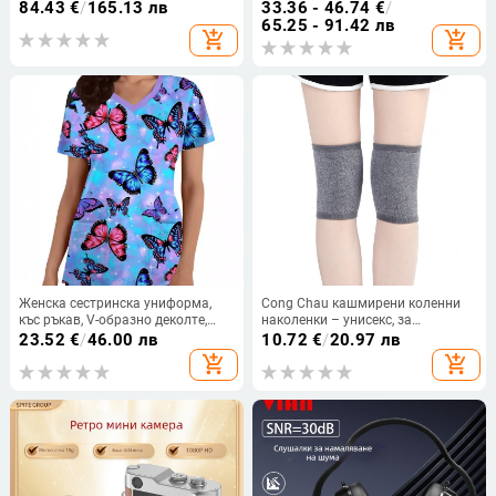
ботуши за възрастни, унисекс,
защита и топлина за студени
84.43
€
/
165.13 лв
33.36 - 46.74
€
/
пустинни тактически обувки за
крака и стави
65.25 - 91.42 лв
add_shopping_cart
add_shopping_cart
туризъм
Женска сестринска униформа,
Cong Chau кашмирени коленни
къс ръкав, V-образно деколте,
наколенки – унисекс, за
влаготводящ полиестер ≥95%, 3D
възрастни, ултра тънки, топлина
23.52
€
/
46.00 лв
10.72
€
/
20.97 лв
дигитален принт с пеперуди,
на ставите, пролет-лято 2023
add_shopping_cart
add_shopping_cart
средна дължина 65–80 cm,
защитно работно облекло