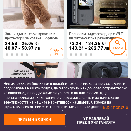
Зимни дълги термо крачоли и
Преносим видеорекордер с Wi-Fi,
протектори за колене – офисна
8K ултра-висока резолюция,
search
термозащита, защита от студ за
преглед в реално време и запис
24.58 - 26.06
€
/
73.24 - 134.35
€
/
възрастни, подходящи за
48.07 - 50.97 лв
143.24 - 262.77 лв
Търси
add_shopping_cart
add_shopping_cart
колоездене, На склад
Ние използваме бисквитки и подобни технологии, за да предоставяме и
подобряваме нашата Услуга, да ви осигурим най-доброто потребителско
изживяване, да поддържаме сигурността на платформата, да
персонализираме съдържанието и рекламите, както и да измерваме
ефективността на нашите маркетингови кампании. С избора на
Виж повече
„Приемам всички“ вие се съгласявате ние и нашите доверени партньори
да съхраняваме бисквитки и подобни технологии на вашето устройство
за рекламни и аналитични цели. Можете по всяко време да управлявате
УПРАВЛЯВАЙ
ПРИЕМИ ВСИЧКИ
home
apps
shopping_basket
person
своите предпочитания, като натиснете „Управлявай предпочитанията“.
Удебелени и удължени вълнени
Зимни наколенки с пухкава
ПРЕДПОЧИТАНИЯТА
За повече информация, моля, вижте нашата
Политика за защита на
коленни защити със презрамки,
подплата, дебели и
Начало
Категории
Кошница
Профил
данните
.
против приплъзване, топли за
ветроустойчиви защити за крака