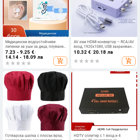
Медицински водоустойчиви
AV към HDMI конвертор – RCA/AV
лепенки за уши за деца, плуване,
вход, 1920x1080, USB захранване
къпане на новородени,
(50 cm кабел), без дистанционно
7.23 - 9.25
€
/
10.32
€
/
20.18 лв
възрастни, отвор за средното
включване
14.14 - 18.09 лв
add_shopping_cart
add_shopping_cart
ухо, защита от вода, наушници
Готварска шапка с плосък връх,
HDTV сплитер с 1 вход и 4