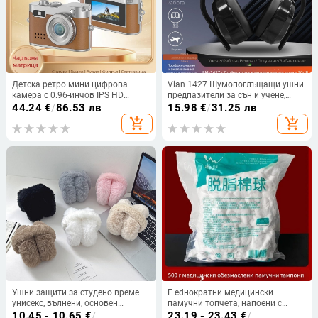
Детска ретро мини цифрова
Vian 1427 Шумопоглъщащи ушни
камера с 0.96-инчов IPS HD
предпазители за сън и учене,
екран, TF карта за съхранение, 1–
индустриално ниво на
44.24
€
/
86.53 лв
15.98
€
/
31.25 лв
5 MP, модел DC26, батерия 1–3
шумозаглушаване
add_shopping_cart
add_shopping_cart
часа
Ушни защити за студено време –
Е edнократни медицински
унисекс, вълнени, основен
памучни топчета, напоени с
минималистичен стил,
повидон-йод и алкохол, за
10.45 - 10.65
€
/
23.19 - 23.43
€
/