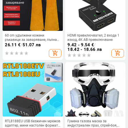
60 cm удължени кожени
HDMI превключвател, 2 входа 1
ръкавици за заваряване, пълна
изход, 4K AB превключване
кожа, устойчиви на износване,
26.11
€
/
51.07 лв
9.42 - 9.54
€
/
против изгаряния и срещу
18.42 - 18.66 лв
add_shopping_cart
add_shopping_cart
заваръчен шлак
RTL8188EU USB безжичен мрежов
Гумена газова маска за
адаптер, мини настолен формат,
индустриален прах, спрей-боя,