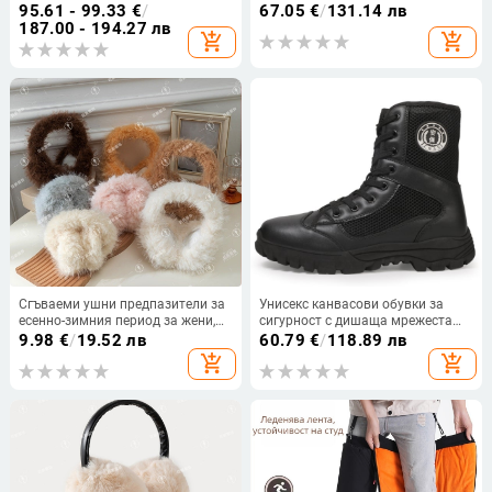
водоустойчива материя,
възрастни, военен стил
95.61 - 99.33
€
/
67.05
€
/
131.14 лв
подходящи за бягане, екстремни
187.00 - 194.27 лв
add_shopping_cart
add_shopping_cart
предизвикателства, походи и
къмпинг
Сгъваеми ушни предпазители за
Унисекс канвасови обувки за
есенно-зимния период за жени,
сигурност с дишаща мрежеста
семпъл плюшен дизайн, топли
горна част, закръглен нос, среден
9.98
€
/
19.52 лв
60.79
€
/
118.89 лв
ушни защити
ток — Feet of Yu
add_shopping_cart
add_shopping_cart