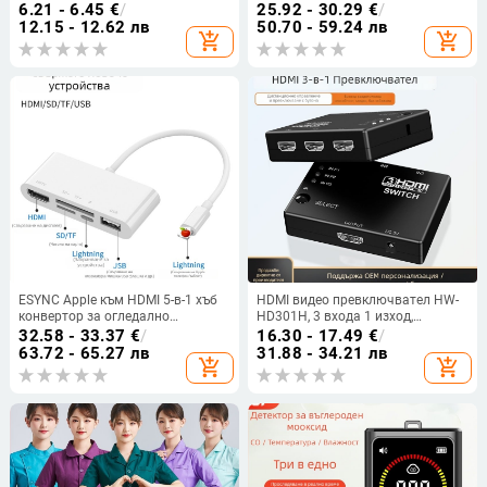
150 Mbps, Wi-Fi 4
пестициди и химически
6.21 - 6.45
€
/
25.92 - 30.29
€
/
изпарения
12.15 - 12.62 лв
50.70 - 59.24 лв
add_shopping_cart
add_shopping_cart
ESYNC Apple към HDMI 5-в-1 хъб
HDMI видео превключвател HW-
конвертор за огледално
HD301H, 3 входа 1 изход,
предаване: HDMI, SD/TF, USB, PD;
резолюция 1080P, инфрачервено
32.58 - 33.37
€
/
16.30 - 17.49
€
/
съвместим с iOS, резолюция
дистанционно управление
63.72 - 65.27 лв
31.88 - 34.21 лв
add_shopping_cart
add_shopping_cart
1920×1080, видеоконференции