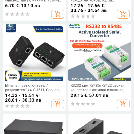
унисекс, памук, минималистичен
изходи, 4K конвертор за
стил, без козирка (Пролет 2024)
телевизор
6.70
€
/
13.10 лв
17.26 - 17.66
€
/
33.76 - 34.54 лв
add_shopping_cart
add_shopping_cart
Ethernet превключвател/
RS232 към RS485/RS422 сериен
разделител 1x4, CH511, Gool pin,
конвертор с активна изолация,
RJ45, 1 м кабел, поддържа
двупосочна комуникация,
14.32 - 15.51
€
/
29.15
€
/
57.01 лв
отдалечено събуждане и
поддръжка на управление на
28.01 - 30.33 лв
add_shopping_cart
add_shopping_cart
управление на захранването,
захранването — ZQWL
предназначен за кабелна
телевизия