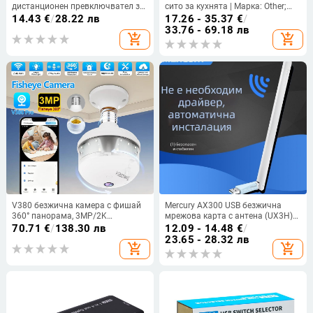
дистанционен превключвател за
сито за кухнята | Марка: Other;
LED ленти, 3A, DC 3.6-24V,
Внос: Не; Стил: Друг
14.43
€
/
28.22 лв
17.26 - 35.37
€
/
433MHz, обхват 50 м
33.76 - 69.18 лв
add_shopping_cart
add_shopping_cart
V380 безжична камера с фишай
Mercury AX300 USB безжична
360° панорама, 3MP/2K
мрежова карта с антена (UX3H)
резолюция, 4 мм обектив,
за настолен компютър и лаптоп
70.71
€
/
138.30 лв
12.09 - 14.48
€
/
аларма за проследяване на
— Ethernet 10/100 Mbps, без
23.65 - 28.32 лв
add_shopping_cart
add_shopping_cart
човешки фигури, инфрачервено
драйвери
нощно виждане до 15 м