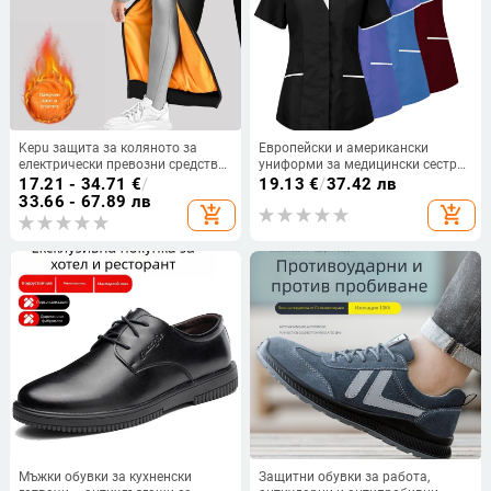
Kepu защита за коляното за
Европейски и американски
електрически превозни средства
униформи за медицински сестри,
– ветроустойчива зимна защита
униформи за персонала в
17.21 - 34.71
€
/
19.13
€
/
37.42 лв
за каране на мотоциклет и
магазини за медицинска
33.66 - 67.89 лв
add_shopping_cart
add_shopping_cart
електрически скутер, за
санитария, дрехи за миене на
възрастни, модел KP-HJRHX-040
ръце, памучни дрехи за грижа за
кожата, дамски блузи с къс
ръкав, дропшипинг
Мъжки обувки за кухненски
Защитни обувки за работа,