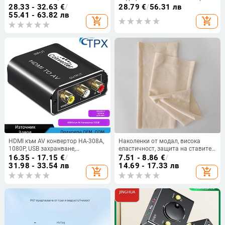
индустриален клас пасивен
медицински сестри – унисекс
28.33 - 32.63
€
/
28.79
€
/
56.31 лв
конвертор за сериен интерфейс
работно облекло за клиники,
55.41 - 63.82 лв
add_shopping_cart
add_shopping_cart
грижа за красотата и център за
грижи след раждане
HDMI към AV конвертор HA-308A,
Наколенки от модал, висока
1080P, USB захранване,
еластичност, защита на ставите
съвместим с различни приставки
— за възрастни, целогодишни
16.35 - 17.15
€
/
7.51 - 8.86
€
/
и DVD плейъри
31.98 - 33.54 лв
14.69 - 17.33 лв
add_shopping_cart
add_shopping_cart