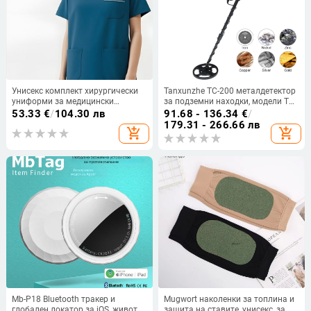
Унисекс комплект хирургически
Tanxunzhe TC-200 металдетектор
униформи за медицински
за подземни находки, модели TC-
персонал, къс ръкав, топ с кръгло
200/TC-300, обхват 1–25 cm,
53.33
€
/
104.30 лв
91.68 - 136.34
€
/
деколте и панталони
звуков сигнал, захранване 9V,
179.31 - 266.66 лв
add_shopping_cart
add_shopping_cart
тегло 1300 g
Mb-P18 Bluetooth тракер и
Mugwort наколенки за топлина и
глобален локатор за iOS, живот
защита на ставите, унисекс, за