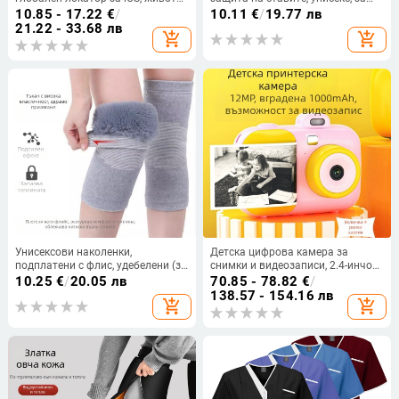
на батерията 1 година, тегло 9 g
възрастни, есенно-зимно
10.85 - 17.22
€
/
10.11
€
/
19.77 лв
колоездене, пускане пролет 2025
21.22 - 33.68 лв
add_shopping_cart
add_shopping_cart
Унисексови наколенки,
Детска цифрова камера за
подплатени с флис, удебелени (за
снимки и видеозаписи, 2.4-инчов
възрастни, пролет 2025)
LCD, TF карта, подходяща за деца,
10.25
€
/
20.05 лв
70.85 - 78.82
€
/
пусната през 2024.8
138.57 - 154.16 лв
add_shopping_cart
add_shopping_cart