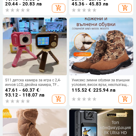
едноцветни, топли за зима, за
домашна употреба, нестерилни,
20.44 - 20.83 лв
45.36 - 45.83 лв
add_shopping_cart
add_shopping_cart
възрастни
голяма опаковка
S11 детска камера за игра с 2,4-
Унисекс зимни обувки за външни
инчов LCD, двойна камера, TF
условия, висок връх, нехлъзгаща
карта за съхранение, ABS корпус,
се дебела подметка, полиестерна
47.61 - 60.37
€
/
115.52
€
/
225.94 лв
600 mAh батерия
материя, изолирани за студено
93.12 - 118.07 лв
add_shopping_cart
add_shopping_cart
време, подходящи за планински
походи и зимни спортове