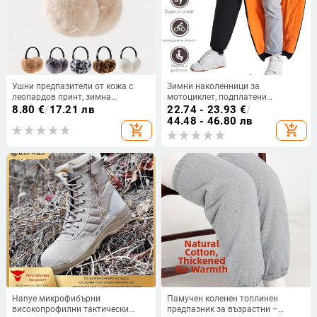
Ушни предпазители от кожа с
Зимни наколенници за
леопардов принт, зимна
мотоциклет, подплатени
термална защита, унисекс, за
флийсом, дебели,
8.80
€
/
17.21 лв
22.74 - 23.93
€
/
външно ползване
ветроустойчиви, за възрастни
44.48 - 46.80 лв
add_shopping_cart
add_shopping_cart
карачи
Hanye микрофибърни
Памучен коленен топлинен
високопрофилни тактически
предпазник за възрастни –