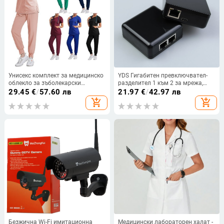
Унисекс комплект за медицинско
YDS Гигабитен превключвател-
облекло за зъболекарски
разделител 1 към 2 за мрежа,
кабинет: дишаща полиестер-
модел Gigabit 1.2
29.45
€
/
57.60 лв
21.97
€
/
42.97 лв
спандекс материя,
add_shopping_cart
add_shopping_cart
влагоотводящи свойства, къс
ръкав, полузатворена яка,
стандартна дължина
Безжична Wi-Fi имитационна
Медицински лабораторен халат -