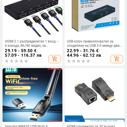
HDMI 2.1 разпределител 1 вход –
USB ключ превключвател за
4 изхода, 8K/4K видео, за
споделяне на USB 3.0 между два
компютър, лаптоп и дисплей или
компютъра, 2-в-4, кабел 1,5 м,
29.19 - 59.50
€
/
22.99 - 31.76
€
/
проектор
резолюция 1080, Windows 7
57.09 - 116.37 лв
44.96 - 62.12 лв
add_shopping_cart
add_shopping_cart
съвместим
Samzhe WRA30 USB Wi-Fi 6
HDMI удължител за 30 м през