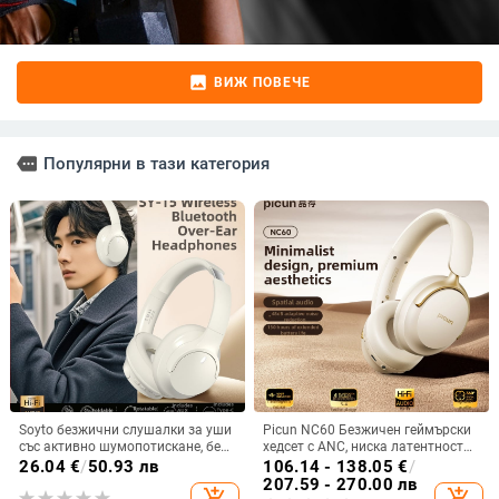
image
ВИЖ ПОВЕЧЕ
more
Популярни в тази категория
Soyto безжични слушалки за уши
Picun NC60 Безжичен геймърски
със активно шумопотискане, без
хедсет с ANC, ниска латентност
изтичане на звук, Bluetooth 5.4,
за киберспорт, Bluetooth 5.4,
26.04
€
/
50.93 лв
106.14 - 138.05
€
/
обхват 10 m, двуканално стерео,
живот на батерията над 8 часа,
207.59 - 270.00 лв
add_shopping_cart
add_shopping_cart
OEM персонализация
обхват 10 м