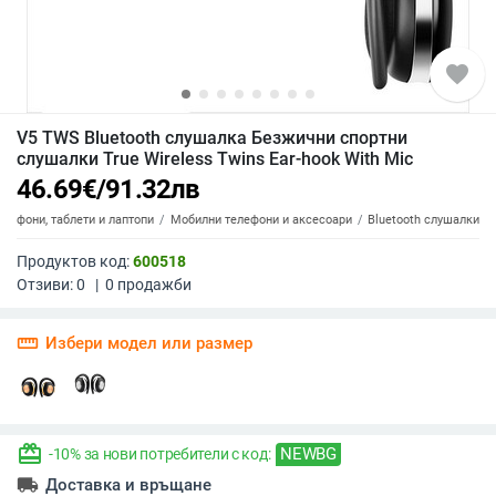
favorite
V5 TWS Bluetooth слушалка Безжични спортни
слушалки True Wireless Twins Ear-hook With Mic
46.69
€
/
91.32
лв
елефони, таблети и лаптопи
Мобилни телефони и аксесоари
Bluetooth слушалки
Продуктов код:
600518
Отзиви:
0
|
0
продажби
straighten
Избери модел или размер
redeem
NEWBG
-10% за нови потребители с код:
local_shipping
Доставка и връщане