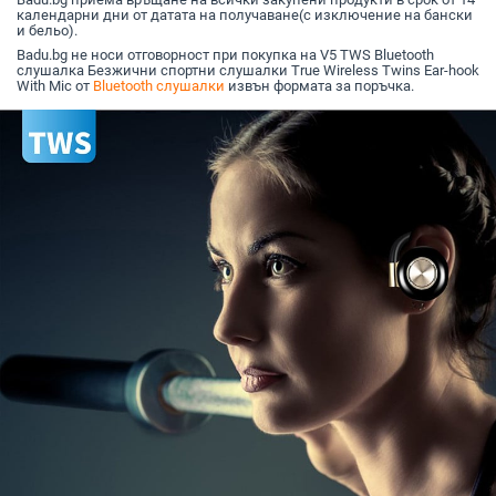
календарни дни от датата на получаване(с изключение на бански
и бельо).
Badu.bg не носи отговорност при покупка на V5 TWS Bluetooth
слушалка Безжични спортни слушалки True Wireless Twins Ear-hook
With Mic от
Bluetooth слушалки
извън формата за поръчка.