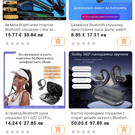
Be More Bright нови спортни
Безжична Bluetooth слушалка,
Bluetooth слушалки с яка за
едностранна ушна, дълъг живот
врата, дълга автономия,
на батерията, Bluetooth 5.3,
15.77
€
/
30.84 лв
8.85
€
/
17.31 лв
водоустойчиви, шумопотискане
водоустойчива, обхват 15 m,
add_shopping_cart
add_shopping_cart
за бягане
спортен стил
AI превод Bluetooth ушна
Костно проводими слушалки с
слушалка Q11 Q22 Q15Pro,
открит дизайн за ухото, Bluetooth
Bluetooth 5.3, обхват 10 м, време
5.4, обхват 10 м, IPX7
14.24
€
/
27.85 лв
50.05
€
/
97.89 лв
на работа 4–8 ч, цифров дисплей
водоустойчивост, над 8 часа
add_shopping_cart
add_shopping_cart
работа