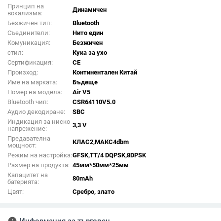
Принцип на
Динамичен
вокализма:
Безжичен тип:
Bluetooth
Съединители:
Нито един
Комуникация:
Безжичен
стил:
Кука за ухо
Сертификация:
CE
Произход:
Континентален Китай
Име на марката:
Бъдеще
Номер на модела:
Air V5
Bluetooth чип:
CSR64110V5.0
Аудио декодиране:
SBC
Индикация за ниско
3,3 V
напрежение:
Предавателна
КЛАС2,МАКС4dbm
мощност:
Режим на настройка:
GFSK,TT/4 DQPSK,8DPSK
Размер на продукта:
45мм*50мм*25мм
Капацитет на
80mAh
батерията:
Цвят:
Сребро, злато