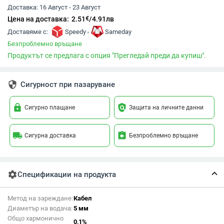
Доставка:
16 Август - 23 Август
€
Цена на доставка:
2.51
/
4.91
лв
,
Доставяме с:
Speedy
Sameday
Безпроблемно връщане
Продуктът се предлага с опция "Прегледай преди да купиш".
security
Сигурност при пазаруване
lock
policy
Сигурно плащане
Защита на личните данни
local_shipping
assignment_return
Сигурна доставка
Безпроблемно връщане
settings
Спецификации на продукта
Метод на зареждане:
Кабел
Диаметър на водача:
5 мм
Общо хармонично
0,1%