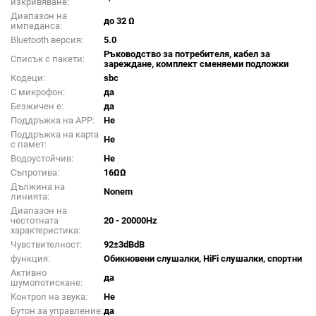
изкривяване:
Диапазон на
до 32 Ω
импеданса:
Bluetooth версия:
5.0
Ръководство за потребителя, кабел за
Списък с пакети:
зареждане, комплект сменяеми подложки
Кодеци:
sbc
С микрофон:
да
Безжичен е:
да
Поддръжка на APP:
Не
Поддръжка на карта
Не
с памет:
Водоустойчив:
Не
Съпротива:
16ΩΩ
Дължина на
Nonem
линията:
Диапазон на
честотната
20 - 20000Hz
характеристика:
Чувствителност:
92±3dBdB
функция:
Обикновени слушалки, HiFi слушалки, спортни
Активно
да
шумопотискане:
Контрол на звука:
Не
Бутон за управление:
да