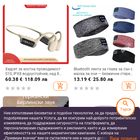
Хедсет за костна проводимост
Bluetooth лента за глава за сън с
S10, IPX8 водоустойчив, над 8
маска за очи — безжични стерео
часа работа, Bluetooth 5.4,
слушалки, Bluetooth 5.4, обхват
60.38
€
/
118.09 лв
13.19
€
/
25.80 лв
цифров дисплей
15 м, над 8 ч батерия, за
add_shopping_cart
add_shopping_cart
разговори и музика
search
Търси
Ние използваме бисквитки и подобни технологии, за да предоставяме и
подобряваме нашата Услуга, да ви осигурим най-доброто потребителско
изживяване, да поддържаме сигурността на платформата, да
персонализираме съдържанието и рекламите, както и да измерваме
ефективността на нашите маркетингови кампании. С избора на
Виж повече
„Приемам всички“ вие се съгласявате ние и нашите доверени партньори