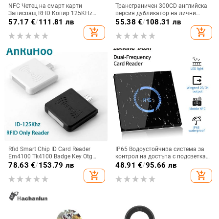
NFC Четец на смарт карти
Трансграничен 300CD английска
Записващ RFID Копир 125KHz
версия дубликатор на лични
13.56MHz USB Fob Програматор
карти контрол на достъпа IC
57.17
€
/
111.81 лв
55.38
€
/
108.31 лв
Копиране на шифрован ключ с
асансьорна карта криптиране и
add_shopping_cart
add_shopping_cart
гласово излъчване X100
декриптиране RFI D/NFC четец/
записвач
Rfid Smart Chip ID Card Reader
IP65 Водоустойчива система за
Em4100 Tk4100 Badge Key Otg
контрол на достъпа с подсветка
Reader 125khz Tag Token Support
Wiegand 26 34 RFID Card Slave
78.63
€
/
153.79 лв
48.91
€
/
95.66 лв
Windows/Android Card Reader
Reader RS485 125KHz 13.56MHz
add_shopping_cart
add_shopping_cart
Dual Frequency NFC