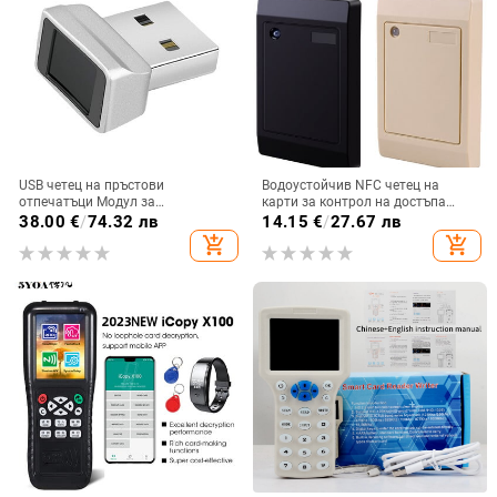
USB четец на пръстови
Водоустойчив NFC четец на
отпечатъци Модул за
карти за контрол на достъпа
отключване без парола
125kHz 13.56MHz Wiegand 26/34
38.00
€
/
74.32 лв
14.15
€
/
27.67 лв
Биометричен скенер за
четец на карти за система за
add_shopping_cart
add_shopping_cart
Windows10 Hello лаптоп
контрол на достъпа