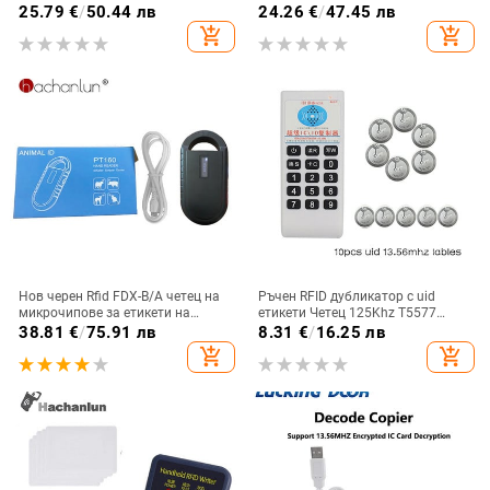
Дубликатор Cloner RFID NFC IC
Клавиатура Четец за контрол на
25.79
€
/
50.44 лв
24.26
€
/
47.45 лв
Card Reader Writer Access Tag
достъпа Цвят Черен
add_shopping_cart
add_shopping_cart
Duplicator 5577
Нов черен Rfid FDX-B/A четец на
Ръчен RFID дубликатор с uid
микрочипове за етикети на
етикети Четец 125Khz T5577
животни ISO чип OLED скенер за
Писател 13.56Mhz UID Smart Chip
38.81
€
/
75.91 лв
8.31
€
/
16.25 лв
домашни кучета 134.2khz за Rfid
Card Key Cloner Програматор
add_shopping_cart
add_shopping_cart
стъклени етикети микрочипове
Копир
за животни