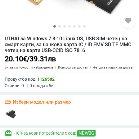
favorite
UTHAI за Windows 7 8 10 Linux OS, USB SIM четец на
смарт карти, за банкова карта IC / ID EMV SD TF MMC
четец на карти USB-CCID ISO 7816
20.10
€
/
39.31
лв
стеми за сигурност и наблюдение
Контрол за достъп
Четци за карти за достъп
Продуктов код:
1126582
Отзиви:
0
|
0
продажби
straighten
Избери модел или размер
redeem
NEWBG
-10% за нови потребители с код: