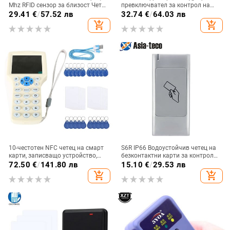
Mhz RFID сензор за близост Четец
превключвател за контрол на
на смарт карти 4/7 байта UID,
достъпа/бутон за изход/LED
29.41
€
/
57.52 лв
32.74
€
/
64.03 лв
адаптивен за Android Linux
лампа/без докосване
add_shopping_cart
add_shopping_cart
Windows
10-честотен NFC четец на смарт
S6R IP66 Водоустойчив четец на
карти, записващо устройство,
безконтактни карти за контрол
дубликатор, 125K 13,56MHz RFID
на достъпа RFID Wiegand 26 34
72.50
€
/
141.80 лв
15.10
€
/
29.53 лв
копир, USB Fob, програматор,
Клавиатура за отваряне на
add_shopping_cart
add_shopping_cart
копиращ шифрован репликатор
врата LED индикатор Сигурност
на ключове
Цинкова сплав