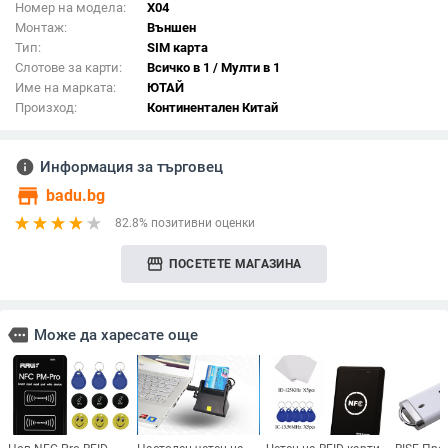
Номер на модела:
X04
Монтаж:
Външен
Тип:
SIM карта
Слотове за карти:
Всичко в 1 / Мулти в 1
Име на марката:
ЮТАЙ
Произход:
Континентален Китай
info
Информация за търговец
store
badu.bg
82.8% позитивни оценки
storefront
ПОСЕТЕТЕ МАГАЗИНА
more
Може да харесате още