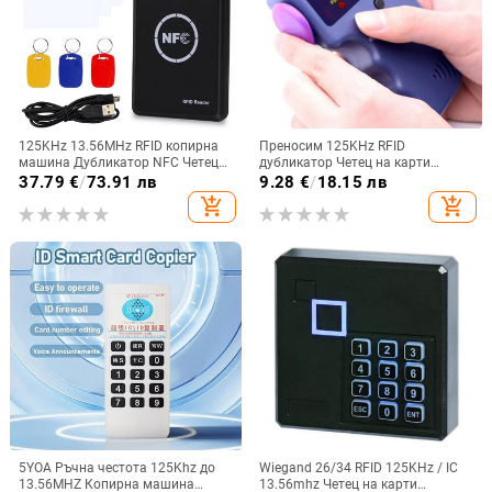
125KHz 13.56MHz RFID копирна
Преносим 125KHz RFID
машина Дубликатор NFC Четец
дубликатор Четец на карти
на смарт карти Писач Криптиран
EM4100 Копирна машина Писач
37.79
€
/
73.91 лв
9.28
€
/
18.15 лв
ключодържател Програматор
Видео програмист T5577
add_shopping_cart
add_shopping_cart
USB UID ID IC T5577 EM4305
Презаписваем ID
Карта
ключодържатели EM4305 Карта
с етикети
5YOA Ръчна честота 125Khz до
Wiegand 26/34 RFID 125KHz / IC
13.56MHZ Копирна машина
13.56mhz Четец на карти