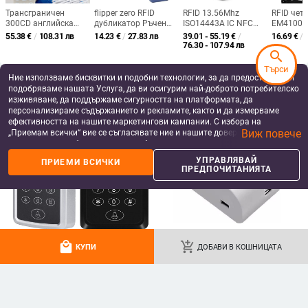
против разглобяване
Повтарящ се програмист за
add_shopping_cart
add_shopping_cart
Office Home Security
search
Търси
Ние използваме бисквитки и подобни технологии, за да предоставяме и
подобряваме нашата Услуга, да ви осигурим най-доброто потребителско
изживяване, да поддържаме сигурността на платформата, да
персонализираме съдържанието и рекламите, както и да измерваме
ефективността на нашите маркетингови кампании. С избора на
Виж повече
„Приемам всички“ вие се съгласявате ние и нашите доверени партньори
да съхраняваме бисквитки и подобни технологии на вашето устройство
за рекламни и аналитични цели. Можете по всяко време да управлявате
УПРАВЛЯВАЙ
ПРИЕМИ ВСИЧКИ
своите предпочитания, като натиснете „Управлявай предпочитанията“.
ПРЕДПОЧИТАНИЯТА
Четец на смарт карти Няма
Handheld Flipper Zero Duplicator
За повече информация, моля, вижте нашата
Политика за защита на
устройство за издаване на
Card Reader 125KHz EM4100
данните
.
драйвер 125KHz 13.56MHz
Video Programmer Writer T5577
23.35
€
/
45.67 лв
9.28
€
/
18.15 лв
Двучестотен USB RFID четец за
Repetitive Wipe Handheld RFID
add_shopping_cart
add_shopping_cart
контрол на достъпа
Writer
local_mall
add_shopping_cart
КУПИ
ДОБАВИ В КОШНИЦАТА