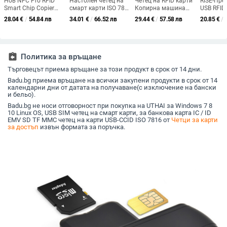
Нов NFC Pro RFID
Настолен четец на
Четец на RFID карти
RISE-Пре
Smart Chip Copier
смарт карти ISO 7816
Копирна машина
USB RFID 
IC/ID Key Reader
USB 2.0 IC чип DCR31
Дубликатор 125KHz
карти 12
28.04
€
/
54.84 лв
34.01
€
/
66.52 лв
29.44
€
/
57.58 лв
20.85
€
/
125Khz T5577 Badge
Ключодържател NFC
на карти
Card Writer 13.56Mhz
Четец на смарт
CUID Token Decoding
карти Писател
Clone Duplicator
13.56MHz Криптиран
програматор uid
assignment_return
Политика за връщане
ключодържатели
Търговецът приема връщане за този продукт в срок от 14 дни.
Badu.bg приема връщане на всички закупени продукти в срок от 14
календарни дни от датата на получаване(с изключение на бански
и бельо).
Badu.bg не носи отговорност при покупка на UTHAI за Windows 7 8
10 Linux OS, USB SIM четец на смарт карти, за банкова карта IC / ID
EMV SD TF MMC четец на карти USB-CCID ISO 7816 от
Четци за карти
за достъп
извън формата за поръчка.