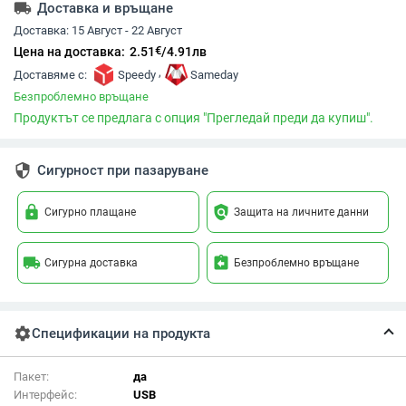
local_shipping
Доставка и връщане
Доставка:
15 Август - 22 Август
€
Цена на доставка:
2.51
/
4.91
лв
,
Доставяме с:
Speedy
Sameday
Безпроблемно връщане
Продуктът се предлага с опция "Прегледай преди да купиш".
security
Сигурност при пазаруване
lock
policy
Сигурно плащане
Защита на личните данни
local_shipping
assignment_return
Сигурна доставка
Безпроблемно връщане
settings
Спецификации на продукта
Пакет:
да
Интерфейс:
USB