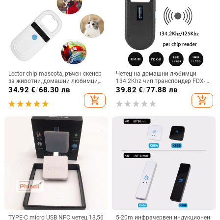
Lector chip mascota, ръчен скенер
Четец на домашни любимци
за животни, домашни любимци,
134.2Khz чип транспондер FDX-B
четец на карти, RFID 134.2Khz
скенер за домашни любимци
34.92
€
/
68.30 лв
39.82
€
/
77.88 лв
идентификационен етикет, четец
ISO11784/5 Animal RDID USB куче
add_shopping_cart
add_shopping_cart
на микрочипове за кучета, котки
котка кон ръчен микрочип скенер
TYPE-C micro USB NFC четец 13,56
5-20m инфрачервен индукционен