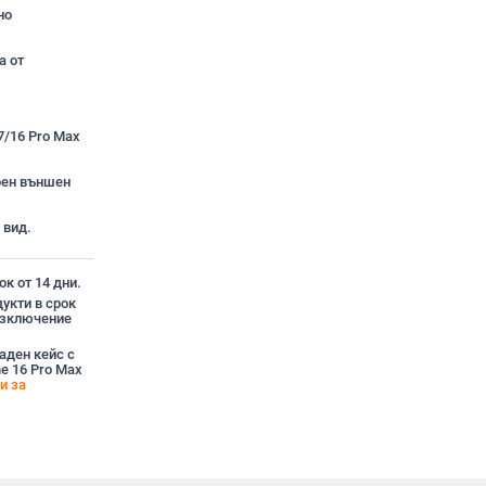
но
а от
7/16 Pro Max
рен външен
 вид.
к от 14 дни.
укти в срок
 изключение
аден кейс с
e 16 Pro Max
и за