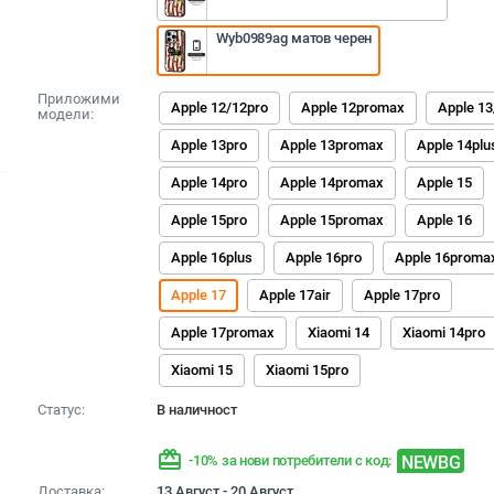
Wyb0989ag матов черен
Приложими
Apple 12/12pro
Apple 12promax
Apple 13
модели:
Apple 13pro
Apple 13promax
Apple 14plu
Apple 14pro
Apple 14promax
Apple 15
Apple 15pro
Apple 15promax
Apple 16
Apple 16plus
Apple 16pro
Apple 16proma
Apple 17
Apple 17air
Apple 17pro
Apple 17promax
Xiaomi 14
Xiaomi 14pro
Xiaomi 15
Xiaomi 15pro
Статус:
В наличност
redeem
NEWBG
-10% за нови потребители с код:
Доставка:
13 Август - 20 Август