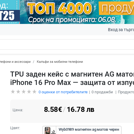
Вход за търг
лефони и аксесоари
Калъфи за мобилни телефони
TPU заден кейс с магнитен AG мато
iPhone 16 Pro Max — защита от изпу
0
оценки от потребителите
0
продажби
Продукто
8.58
€
/
16.78
лв
Цена:
Цвят:
Wyb0989 магнитен ag матов черен