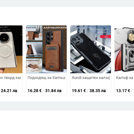
лектроплатинен корпус с пълно покритие, удароустойчив и против отпечат
i Mate60 Pro с защита при изпускане от четири ъгъла и филм за обекти
н твърд калъф за Honor Magic VS3 със магнитно зареждане, пълна защи
Подходящ за Samsung S25 Ultra магнитен държач за карт
Xundi защитен калъф за Asus ROG
Калъф за 
24.21 лв
16.28
€
/
31.84 лв
19.61
€
/
38.35 лв
13.17
€
/