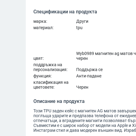
Спецификации на продукта
марка:
Други
материал:
tpu
Wyb0989 магнитен ag матов 
цвят:
черен
поддръжка на
персонализация:
Поддържа се
функция:
Анти-падане
класификация на
цветовете:
Черен
Описание на продукта
Този TPU заден кейс с магнитен AG матов завършек
поглъща ударите и предпазва телефона от ежедне
отпечатъци, а вградените магнити позволяват бър
Съвместим е с широк набор от модели на Apple и X
Инстаграм стил и дава модерен външен вид. Изра