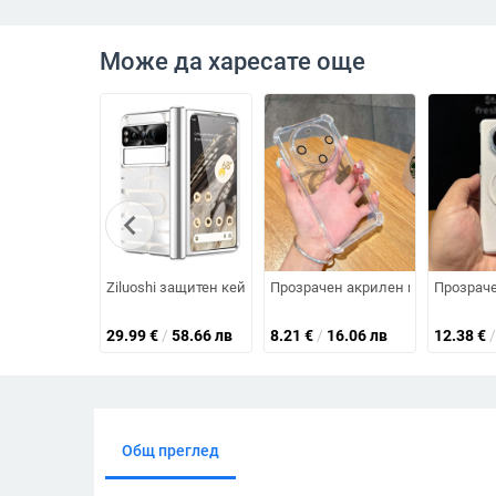
Може да харесате още
chevron_left
Ziluoshi защитен кейс за Google Pixel Fold, прозрачен е
Прозрачен акрилен кейс за Huawe
Прозраче
29.99
€
/
58.66 лв
8.21
€
/
16.06 лв
12.38
€
/
Общ преглед