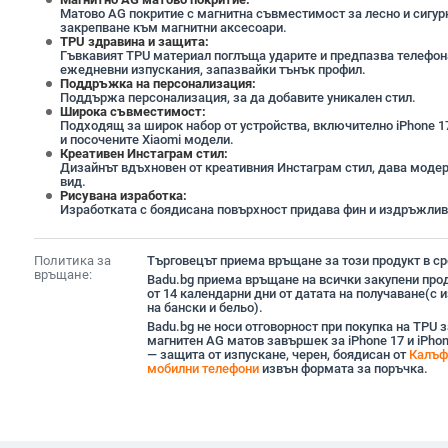
Матово AG покритие с магнитна съвместимост за лесно и сигур
закрепване към магнитни аксесоари.
TPU здравина и защита:
Гъвкавият TPU материал поглъща ударите и предпазва телефон
ежедневни изпускания, запазвайки тънък профил.
Поддръжка на персонализация:
Поддържа персонализация, за да добавите уникален стил.
Широка съвместимост:
Подходящ за широк набор от устройства, включително iPhone 1
и посочените Xiaomi модели.
Креативен Инстаграм стил:
Дизайнът вдъхновен от креативния Инстаграм стил, дава моде
вид.
Рисувана изработка:
Изработката с боядисана повърхност придава фин и издръжлив
Политика за
Търговецът приема връщане за този продукт в сро
връщане:
Badu.bg приема връщане на всички закупени прод
от 14 календарни дни от датата на получаване(с
на бански и бельо).
Badu.bg не носи отговорност при покупка на TPU з
магнитен AG матов завършек за iPhone 17 и iPhon
— защита от изпускане, черен, боядисан от
Калъф
мобилни телефони
извън формата за поръчка.