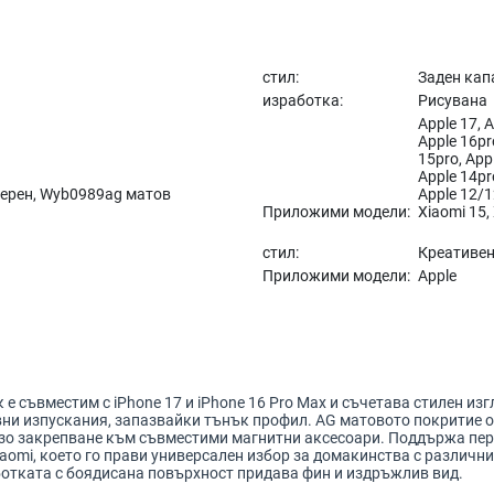
стил:
Заден кап
изработка:
Рисувана
Apple 17, A
Apple 16pr
15pro, App
Apple 14pr
черен, Wyb0989ag матов
Apple 12/1
Приложими модели:
Xiaomi 15,
стил:
Креативен,
Приложими модели:
Apple
 е съвместим с iPhone 17 и iPhone 16 Pro Max и съчетава стилен и
вни изпускания, запазвайки тънък профил. AG матовото покритие 
зо закрепване към съвместими магнитни аксесоари. Поддържа перс
iaomi, което го прави универсален избор за домакинства с различн
ботката с боядисана повърхност придава фин и издръжлив вид.