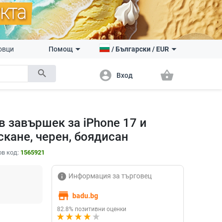
овци
Помощ
/
Български
/
EUR
search
account_circle
shopping_basket
Вход
в завършек за iPhone 17 и
скане, черен, боядисан
в код:
1565921
info
Информация за търговец
store
badu.bg
82.8% позитивни оценки