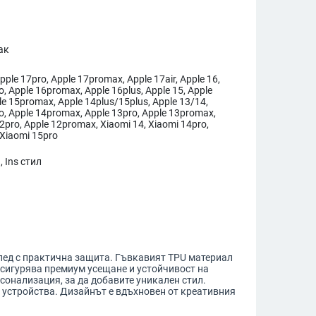
ак
pple 17pro, Apple 17promax, Apple 17air, Apple 16,
o, Apple 16promax, Apple 16plus, Apple 15, Apple
le 15promax, Apple 14plus/15plus, Apple 13/14,
o, Apple 14promax, Apple 13pro, Apple 13promax,
2pro, Apple 12promax, Xiaomi 14, Xiaomi 14pro,
 Xiaomi 15pro
 Ins стил
зглед с практична защита. Гъвкавият TPU материал
осигурява премиум усещане и устойчивост на
онализация, за да добавите уникален стил.
и устройства. Дизайнът е вдъхновен от креативния