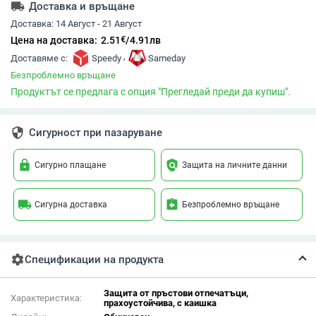
local_shipping
Доставка и връщане
Доставка:
14 Август - 21 Август
€
Цена на доставка:
2.51
/
4.91
лв
,
Доставяме с:
Speedy
Sameday
Безпроблемно връщане
Продуктът се предлага с опция "Прегледай преди да купиш".
security
Сигурност при пазаруване
lock
policy
Сигурно плащане
Защита на личните данни
local_shipping
assignment_return
Сигурна доставка
Безпроблемно връщане
settings
Спецификации на продукта
Защита от пръстови отпечатъци,
Характеристика:
прахоустойчива, с каишка