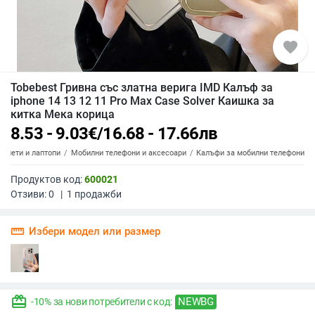
favorite
Tobebest Гривна със златна верига IMD Калъф за
iphone 14 13 12 11 Pro Max Case Solver Каишка за
китка Мека корица
8.53 - 9.03
€
/
16.68 - 17.66
лв
аблети и лаптопи
Мобилни телефони и аксесоари
Калъфи за мобилни телефони
Продуктов код:
600021
Отзиви:
0
|
1
продажби
straighten
Избери модел или размер
redeem
NEWBG
-10% за нови потребители с код: