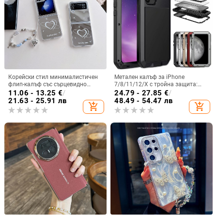
Корейски стил минималистичен
Метален калъф за iPhone
флип-калъф със сърцевидно
7/8/11/12/X с тройна защита:
огледало за Samsung Galaxy Z
удароустойчив, прахоустойчив и
11.06 - 13.25
€
/
24.79 - 27.85
€
/
Flip 3/4/5
запечатан
21.63 - 25.91 лв
48.49 - 54.47 лв
add_shopping_cart
add_shopping_cart