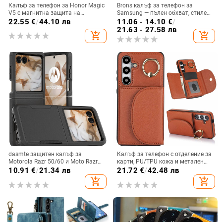
Калъф за телефон за Honor Magic
Brons калъф за телефон за
V5 с магнитна защита на
Samsung — пълен обхват, стилен
централната ос, пълна защита на
и креативен дизайн, TPU
22.55
€
/
44.10 лв
11.06 - 14.10
€
/
обектива, кожа,
материал, удароустойчив
21.63 - 27.58 лв
add_shopping_cart
add_shopping_cart
електроплатиране, защита срещу
изпускане
dasmte защитен калъф за
Калъф за телефон с отделение за
Motorola Razr 50/60 и Moto Razr
карти, PU/TPU кожа и метален
2024 с сгъваем дисплей
пръстен; ръчна изработка,
10.91
€
/
21.34 лв
21.72
€
/
42.48 лв
против изпускане, за Samsung
add_shopping_cart
add_shopping_cart