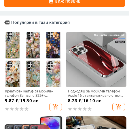
image
ВИЖ ПОВЕЧЕ
more
Популярни в тази категория
Креативен калъф за мобилен
Подходящ за мобилен телефон
телефон Samsung S22+ с
Apple 16 с галванизирано стъкло
остъклено цвете, защита от
и ослепителна течаща светлина,
9.87
€
/
19.30 лв
8.23
€
/
16.10 лв
падане, Ultra Film Case за Apple
семпъл iPhone 17 Pro, модерен и
add_shopping_cart
add_shopping_cart
13
лек луксозен 14 Plus.