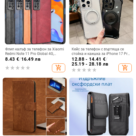
Флип калъф за телефон за Xiaomi
Кейс за телефон с въртяща се
Redmi Note 11 Pro Global 4G,
стойка и каишка за iPhone 17 Pro
имитационна кожа, бизнес стил
Max, 16, 15 и iPhone 11
8.43
€
/
16.49 лв
12.88 - 14.41
€
/
25.19 - 28.18 лв
add_shopping_cart
add_shopping_cart