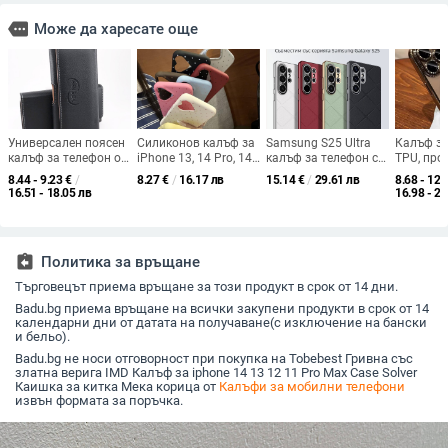
more
Може да харесате още
Универсален поясен
Силиконов калъф за
Samsung S25 Ultra
Калъф за
калъф за телефон от
iPhone 13, 14 Pro, 14
калъф за телефон с
TPU, про
изкуствена кожа
Pro Max, 15 Pro и 16
ромбовидна
електро
8.44 - 9.23
€
/
8.27
€
/
16.17 лв
15.14
€
/
29.61 лв
8.68 - 12.
Plus със сърцевидна
шевовка изкуствена
покритие
16.51 - 18.05 лв
16.98 - 23
камера.
кожа и
задържа
електроплакирано
за филм 
покритие, пълен
камерата
обхват защита
съвмести
assignment_return
Политика за връщане
множеств
модели;
Търговецът приема връщане за този продукт в срок от 14 дни.
удароуст
Badu.bg приема връщане на всички закупени продукти в срок от 14
календарни дни от датата на получаване(с изключение на бански
и бельо).
Badu.bg не носи отговорност при покупка на Tobebest Гривна със
златна верига IMD Калъф за iphone 14 13 12 11 Pro Max Case Solver
Каишка за китка Мека корица от
Калъфи за мобилни телефони
извън формата за поръчка.