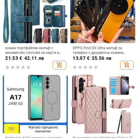
кожен портфейлен калъф с
OPPO Find X9 Ultra калъф за
множество слотове за карти и
телефон с двуцветна кожена
цип за iPhone 11–17 Pro Max, XR,
текстура и флуоресцентни линии,
21.53
€
/
42.11 лв
13.07
€
/
25.56 лв
S24, S25
GT8Pro защитен калъф
add_shopping_cart
add_shopping_cart