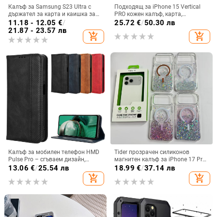
Калъф за Samsung S23 Ultra с
Подходящ за iPhone 15 Vertical
държател за карта и каишка за
PRO кожен калъф, карта,
през врата
оксфордски плат, найлонов плат,
11.18 - 12.05
€
/
25.72
€
/
50.30 лв
колан, чанта за кръста на
21.87 - 23.57 лв
add_shopping_cart
add_shopping_cart
мобилен телефон
Калъф за мобилен телефон HMD
Tider прозрачен силиконов
Pulse Pro – сгъваем дизайн,
магнитен калъф за iPhone 17 Pro
магнитно задържане, джоб за
Max, защита срещу падане,
13.06
€
/
25.54 лв
18.99
€
/
37.14 лв
карти, TPU кожа, удароустойчив
стилен дизайн
add_shopping_cart
add_shopping_cart