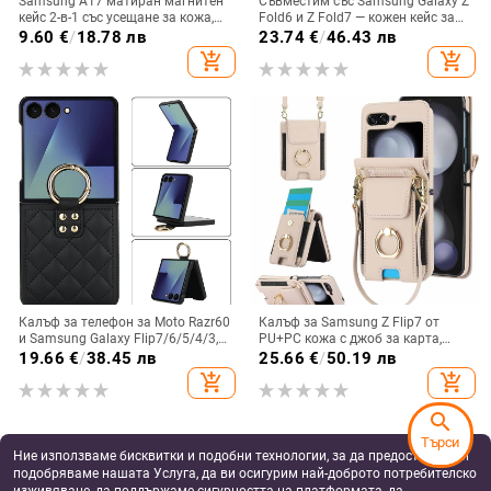
Samsung A17 матиран магнитен
Съвместим със Samsung Galaxy Z
кейс 2-в-1 със усещане за кожа,
Fold6 и Z Fold7 — кожен кейс за
удароустойчива обвивка от
телефон с слот за стилус,
9.60
€
/
18.78 лв
23.74
€
/
46.43 лв
PC+TPU, цветове: розово,
сгъваем дизайн, елегантен стил, с
add_shopping_cart
add_shopping_cart
червено, лилаво, синьо, черно
каишка за китката, за дами
Калъф за телефон за Moto Razr60
Калъф за Samsung Z Flip7 от
и Samsung Galaxy Flip7/6/5/4/3,
PU+PC кожа с джоб за карта,
сгъваем с пръстен, защита от
пръстен за държане, еластичен
19.66
€
/
38.45 лв
25.66
€
/
50.19 лв
изпускане, минималистичен PU
държач за карти и кръстосана
add_shopping_cart
add_shopping_cart
кожен калъф, ръчна изработка
презрамка
search
Търси
Ние използваме бисквитки и подобни технологии, за да предоставяме и
подобряваме нашата Услуга, да ви осигурим най-доброто потребителско