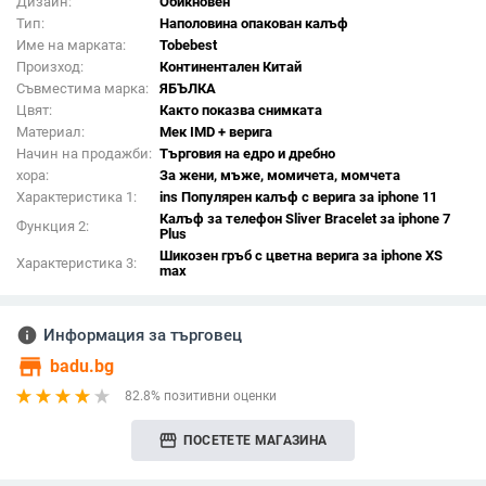
Дизайн:
Обикновен
Тип:
Наполовина опакован калъф
Име на марката:
Tobebest
Произход:
Континентален Китай
Съвместима марка:
ЯБЪЛКА
Цвят:
Както показва снимката
Материал:
Мек IMD + верига
Начин на продажби:
Търговия на едро и дребно
хора:
За жени, мъже, момичета, момчета
Характеристика 1:
ins Популярен калъф с верига за iphone 11
Калъф за телефон Sliver Bracelet за iphone 7
Функция 2:
Plus
Шикозен гръб с цветна верига за iphone XS
Характеристика 3:
max
info
Информация за търговец
store
badu.bg
82.8% позитивни оценки
storefront
ПОСЕТЕТЕ МАГАЗИНА