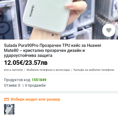
favorite
Sulada Pura90Pro Прозрачен TPU кейс за Huawei
Mate80 – кристално прозрачен дизайн и
удароустойчива защита
12.05
€
/
23.57
лв
аблети и лаптопи
Мобилни телефони и аксесоари
Калъфи за мобилни телефони
Продуктов код:
1551849
Отзиви:
0
|
0
продажби
straighten
Избери модел или размер