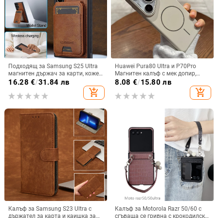
Подходящ за Samsung S25 Ultra
Huawei Pura80 Ultra и P70Pro
магнитен държач за карти, кожен
Магнитен калъф с мек допир,
калъф S24Plus, защитен калъф,
ултра тънък PC корпус,
16.28
€
/
31.84 лв
8.08
€
/
15.80 лв
разделен на части, калъф за
противоударна защита
add_shopping_cart
add_shopping_cart
мобилен телефон Samsung
Калъф за Samsung S23 Ultra с
Калъф за Motorola Razr 50/60 с
държател за карта и каишка за
сгъваща се гривна с крокодилски