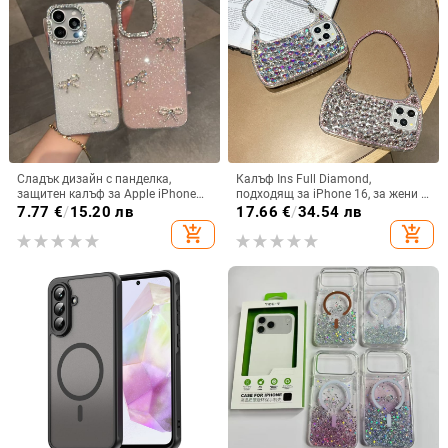
Сладък дизайн с панделка,
Калъф Ins Full Diamond,
защитен калъф за Apple iPhone
подходящ за iPhone 16, за жени с
11–15 Pro Max, пълен обхват
14-инчова личност, огледална
7.77
€
/
15.20 лв
17.66
€
/
34.54 лв
рамка с 13 големи отвора и
add_shopping_cart
add_shopping_cart
електролитно покритие, с
диаманти Ins Full Diamond.