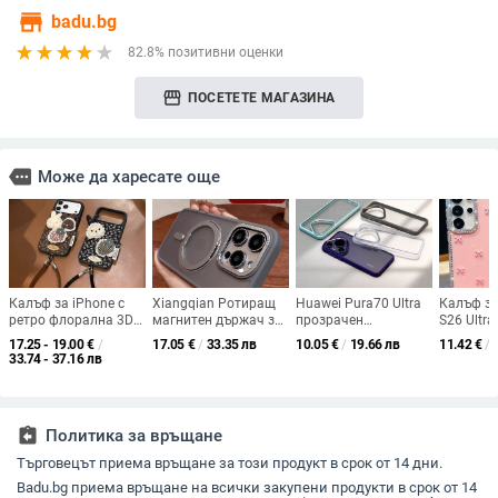
store
badu.bg
82.8% позитивни оценки
storefront
ПОСЕТЕТЕ МАГАЗИНА
more
Може да харесате още
Калъф за iPhone с
Xiangqian Ротиращ
Huawei Pura70 Ultra
Калъф з
ретро флорална 3D
магнитен държач за
прозрачен
S26 Ultra
зайче верига,
кейс на iPhone —
удароустойчив
блестящ
17.25 - 19.00
€
/
17.05
€
/
33.35 лв
10.05
€
/
19.66 лв
11.42
€
/
силикон, матово
мътен акрил, анти
калъф със златен
A17, A57
33.74 - 37.16 лв
покритие, защита
падане,
щит и метална
Bow и S2
срещу изпускане
удароустойчив,
рамка за обектива,
от падан
магнитен, отвеждане
съвместим с P80Pro+
на топлината
assignment_return
Политика за връщане
Търговецът приема връщане за този продукт в срок от 14 дни.
Badu.bg приема връщане на всички закупени продукти в срок от 14