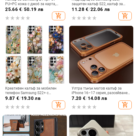
PU+PC кожа с джоб за карта,
защитен калъф S22, калъф за
пръстен за държане, еластичен
мобилен телефон Edge Drill, S24,
25.66
€
/
50.19 лв
11.28
€
/
22.06 лв
държач за карти и кръстосана
прозрачен магнитен държач със
add_shopping_cart
add_shopping_cart
презрамка
стрази A56, брокат против
падане на пудра.
Креативен калъф за мобилен
Ултра тънък матов калъф за
телефон Samsung S22+ с
iPhone 16–17 серия, разсейване
остъклено цвете, защита от
на топлината, пълно покритие,
9.87
€
/
19.30 лв
7.20
€
/
14.08 лв
падане, Ultra Film Case за Apple
удароустойчив и устойчив на
add_shopping_cart
add_shopping_cart
13
отпечатъци