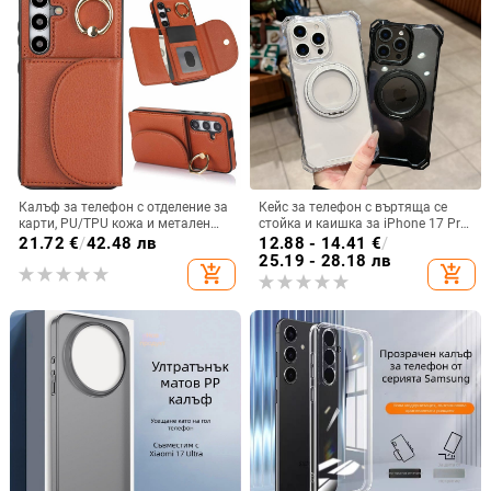
Калъф за телефон с отделение за
Кейс за телефон с въртяща се
карти, PU/TPU кожа и метален
стойка и каишка за iPhone 17 Pro
пръстен; ръчна изработка,
Max, 16, 15 и iPhone 11
21.72
€
/
42.48 лв
12.88 - 14.41
€
/
против изпускане, за Samsung
25.19 - 28.18 лв
add_shopping_cart
add_shopping_cart