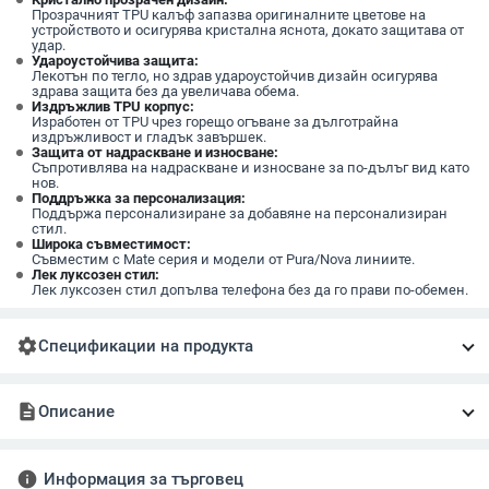
Прозрачният TPU калъф запазва оригиналните цветове на
устройството и осигурява кристална яснота, докато защитава от
удар.
Удароустойчива защита:
Лекотън по тегло, но здрав удароустойчив дизайн осигурява
здрава защита без да увеличава обема.
Издръжлив TPU корпус:
Изработен от TPU чрез горещо огъване за дълготрайна
издръжливост и гладък завършек.
Защита от надраскване и износване:
Съпротивлява на надраскване и износване за по-дълъг вид като
нов.
Поддръжка за персонализация:
Поддържа персонализиране за добавяне на персонализиран
стил.
Широка съвместимост:
Съвместим с Mate серия и модели от Pura/Nova линиите.
Лек луксозен стил:
Лек луксозен стил допълва телефона без да го прави по-обемен.
settings
Спецификации на продукта
description
Описание
info
Информация за търговец