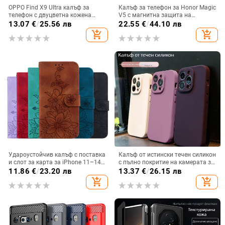
OPPO Find X9 Ultra калъф за
Калъф за телефон за Honor Magic
телефон с двуцветна кожена
V5 с магнитна защита на
текстура и флуоресцентни линии,
централната ос, пълна защита на
13.07
€
/
25.56 лв
22.55
€
/
44.10 лв
GT8Pro защитен калъф
обектива, кожа,
add_shopping_cart
add_shopping_cart
електроплатиране, защита срещу
изпускане
Удароустойчив калъф с поставка
Калъф от истински течен силикон
и слот за карта за iPhone 11–14
с пълно покритие на камерата за
Pro Max, изкуствена кожа,
iPhone 14 Pro Max, iPhone 13 Pro
11.86
€
/
23.20 лв
13.37
€
/
26.15 лв
релефна украса
и iPhone 12 — удароустойчив
add_shopping_cart
add_shopping_cart