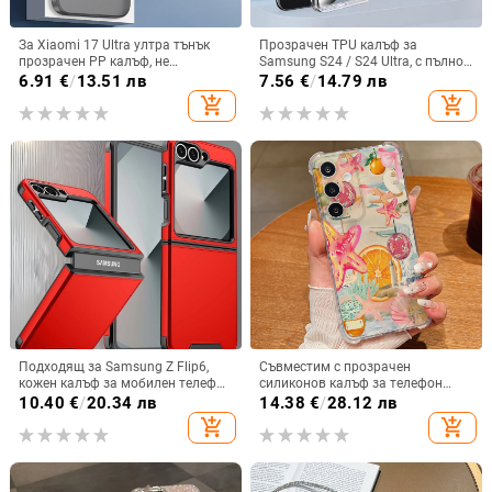
За Xiaomi 17 Ultra ултра тънък
Прозрачен TPU калъф за
прозрачен PP калъф, не
Samsung S24 / S24 Ultra, с пълно
пожълтява, матиран финиш и
покритие и защита на камерата
6.91
€
/
13.51 лв
7.56
€
/
14.79 лв
гофриран модел
add_shopping_cart
add_shopping_cart
Подходящ за Samsung Z Flip6,
Съвместим с прозрачен
кожен калъф за мобилен телефон
силиконов калъф за телефон
Flip5, твърд двустранен калъф
Samsung S25 Ultra,
10.40
€
/
20.34 лв
14.38
€
/
28.12 лв
против падане за Flip7, защитен
персонализиран рисуван дизайн
add_shopping_cart
add_shopping_cart
калъф Armor
за S24 FE и защитен калъф A55
5G.