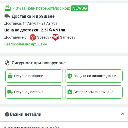
redeem
NEWBG
-10% за нови потребители с код:
local_shipping
Доставка и връщане
Доставка:
14 Август - 21 Август
€
Цена на доставка:
2.51
/
4.91
лв
,
Доставяме с:
Speedy
Sameday
Безпроблемно връщане
security
Сигурност при пазаруване
lock
policy
Сигурно плащане
Защита на личните данни
local_shipping
assignment_return
Сигурна доставка
Безпроблемно връщане
report
Важни детайли
Кристално прозрачен дизайн: