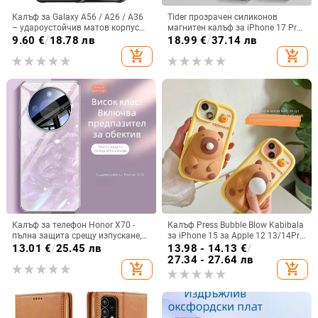
Калъф за Galaxy A56 / A26 / A36
Tider прозрачен силиконов
– удароустойчив матов корпус
магнитен калъф за iPhone 17 Pro
от PC+TPU с текстура на кожа
Max, защита срещу падане,
9.60
€
/
18.78 лв
18.99
€
/
37.14 лв
стилен дизайн
add_shopping_cart
add_shopping_cart
Калъф за телефон Honor X70 -
Калъф Press Bubble Blow Kabibala
пълна защита срещу изпускане,
за iPhone 15 за Apple 12 13/14Pro
закалено стъкло, модел Аурора
Max, устойчив на изпускане 11
13.01
€
/
25.45 лв
13.98 - 14.13
€
/
27.34 - 27.64 лв
add_shopping_cart
add_shopping_cart