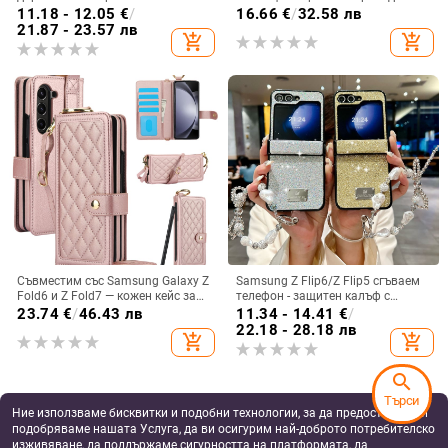
през врата
релеф
11.18 - 12.05
€
/
16.66
€
/
32.58 лв
21.87 - 23.57 лв
add_shopping_cart
add_shopping_cart
Съвместим със Samsung Galaxy Z
Samsung Z Flip6/Z Flip5 сгъваем
Fold6 и Z Fold7 — кожен кейс за
телефон - защитен калъф с
телефон с слот за стилус,
блестяща гривна
23.74
€
/
46.43 лв
11.34 - 14.41
€
/
сгъваем дизайн, елегантен стил, с
22.18 - 28.18 лв
add_shopping_cart
add_shopping_cart
каишка за китката, за дами
search
Търси
Ние използваме бисквитки и подобни технологии, за да предоставяме и
подобряваме нашата Услуга, да ви осигурим най-доброто потребителско
изживяване, да поддържаме сигурността на платформата, да