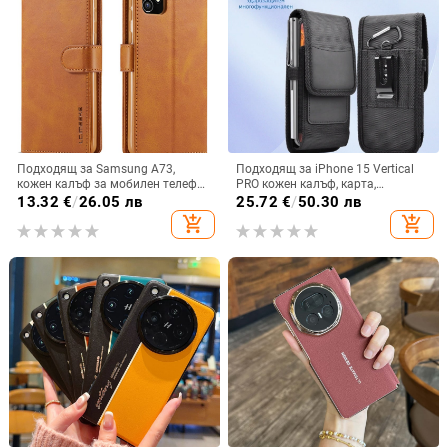
Подходящ за Samsung A73,
Подходящ за iPhone 15 Vertical
кожен калъф за мобилен телефон
PRO кожен калъф, карта,
A36/A16, калъф за мобилен
оксфордски плат, найлонов плат,
13.32
€
/
26.05 лв
25.72
€
/
50.30 лв
телефон A26/A56, флип калъф,
колан, чанта за кръста на
add_shopping_cart
add_shopping_cart
защитен калъф, невидима скоба.
мобилен телефон