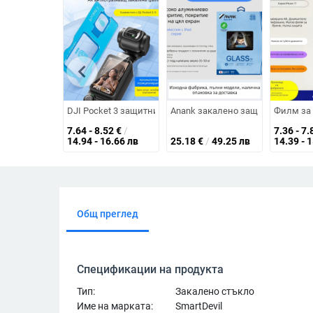
chevron_left
DJI Pocket 3 защитник на екран от закалено стъкло – HD
Anank закалено защитно стъкло з
Филм за 
7.64 - 8.52
€
/
7.36 - 7.
14.94 - 16.66 лв
25.18
€
/
49.25 лв
14.39 - 
Общ преглед
Спецификации на продукта
Тип:
Закалено стъкло
Име на марката:
SmartDevil