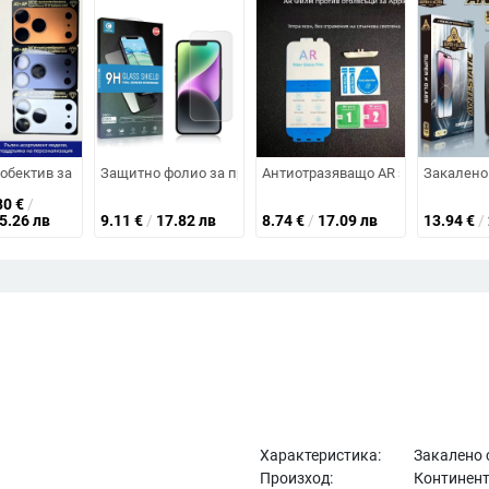
 яснота, фронтална мембрана, Magic kale
а iPad Pro 2024, антисиня светлина, пълно покритие на екрана
обектив за iPhone 17 Pro Max — алуминиева сплав, антиотразителен, ан
Защитно фолио за преден екран за iPhone 15 Pro Max – Mo
Антиотразяващо AR защитно фолио
Закалено 
80
€
/
15.26 лв
9.11
€
/
17.82 лв
8.74
€
/
17.09 лв
13.94
€
/
Характеристика:
Закалено 
Произход:
Континент