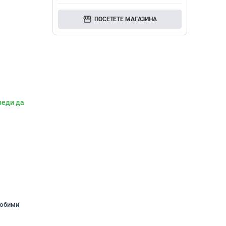
storefront
ПОСЕТЕТЕ МАГАЗИНА
реди да
любими