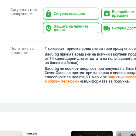
Сигурност при
Безпроблем
lock
assignment_return
Сигурно плащане
пазаруване:
връщане
Защита на личните
policy
local_shipping
Сигурна дос
данни
Политика за
Търговецът приема връщане за този продукт в сро
връщане:
Badu.bg приема връщане на всички закупени прод
от 14 календарни дни от датата на получаване(с
на бански и бельо).
Badu.bg не носи отговорност при покупка на SmartD
Cover Glass за протектори за екран с висока раз
способност за Realme GT Neo 2 от
Защитни протек
мобилни телефони
извън формата за поръчка.