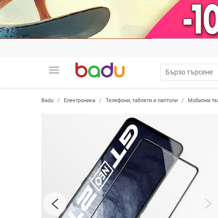
menu
Badu
Електроника
Телефони, таблети и лаптопи
Мобилни те