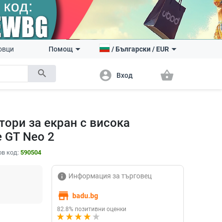
овци
Помощ
/
Български
/
EUR
search
account_circle
shopping_basket
Вход
ктори за екран с висока
 GT Neo 2
в код:
590504
info
Информация за търговец
store
badu.bg
82.8% позитивни оценки