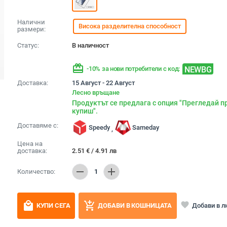
Налични
Висока разделителна способност
размери:
Статус:
В наличност
redeem
NEWBG
-10% за нови потребители с код:
Доставка:
15 Август - 22 Август
Лесно връщане
Продуктът се предлага с опция "Прегледай п
купиш".
Доставяме с:
Speedy
Sameday
,
Цена на
доставка:
2.51
€
/
4.91
лв
remove
add
Количество:
1
local_mall
add_shopping_cart
favorite
Добави в 
КУПИ СЕГА
ДОБАВИ В КОШНИЦАТА