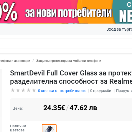
Вход за търг
лефони и аксесоари
Защитни протектори за мобилни телефони
SmartDevil Full Cover Glass за проте
разделителна способност за Realme
0
оценки от потребителите
0
продажби
Продукто
24.35
€
/
47.62
лв
Цена:
Налични
цветове: