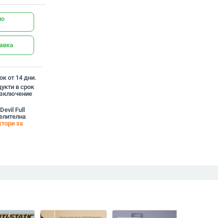
но
тавка
к от 14 дни.
укти в срок
 изключение
evil Full
делителна
тори за