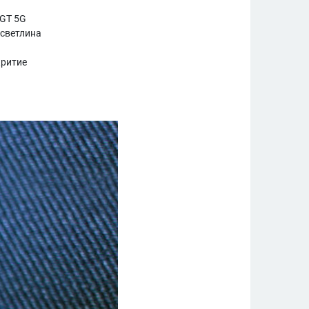
 GT 5G
 светлина
критие