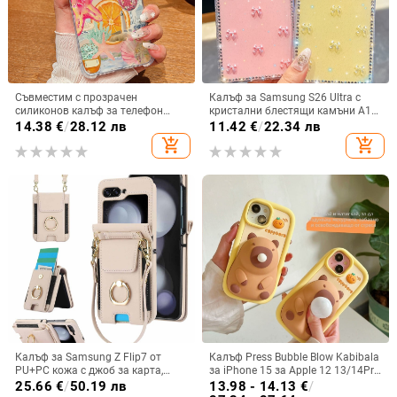
Съвместим с прозрачен
Калъф за Samsung S26 Ultra с
силиконов калъф за телефон
кристални блестящи камъни A17,
Samsung S25 Ultra,
A57IMD Aurora Bow и S24FE,
14.38
€
/
28.12 лв
11.42
€
/
22.34 лв
персонализиран рисуван дизайн
защита от падане
add_shopping_cart
add_shopping_cart
за S24 FE и защитен калъф A55
5G.
Калъф за Samsung Z Flip7 от
Калъф Press Bubble Blow Kabibala
PU+PC кожа с джоб за карта,
за iPhone 15 за Apple 12 13/14Pro
пръстен за държане, еластичен
Max, устойчив на изпускане 11
25.66
€
/
50.19 лв
13.98 - 14.13
€
/
държач за карти и кръстосана