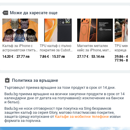
more
Може да харесате още
Калъф за iPhone с
TPU калъф с пълно
Магнитен метален
TPU мек
астронавтски глитър
покритие за Cubot
кейс за iPhone, матов
корица з
дизайн и диагонална
P90
гръб, твърд корпус,
Pro Max
14.20
€
/
27.77 лв
7.86
€
/
15.37 лв
27.17
€
/
53.14 лв
39.86 - 43
висяща верижка,
минималистичен
77.96 - 85
TPU, ръчна
стил
изработка, стил:
карикатура/модерен
лукс, защита:
assignment_return
Политика за връщане
удароустойчивост,
охлаждане, против
Търговецът приема връщане за този продукт в срок от 14 дни.
падане, съвместим с
Apple iPhone
Badu.bg приема връщане на всички закупени продукти в срок от 14
календарни дни от датата на получаване(с изключение на бански
и бельо).
Badu.bg не носи отговорност при покупка на Sing безрамков
защитен калъф за серия Glory, матово пластмасово покритие,
защита срещу изпускане от
Калъфи за мобилни телефони
извън
формата за поръчка.