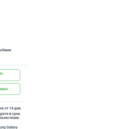
любими
но
тавка
к от 14 дни.
укти в срок
 изключение
ung Galaxy