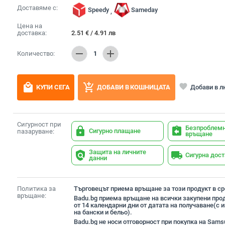
Доставяме с:
Speedy
Sameday
,
Цена на
доставка:
2.51
€
/
4.91
лв
remove
add
Количество:
1
local_mall
add_shopping_cart
favorite
Добави в 
КУПИ СЕГА
ДОБАВИ В КОШНИЦАТА
Сигурност при
Безпроблем
lock
assignment_return
Сигурно плащане
пазаруване:
връщане
Защита на личните
policy
local_shipping
Сигурна дос
данни
Политика за
Търговецът приема връщане за този продукт в сро
връщане:
Badu.bg приема връщане на всички закупени прод
от 14 календарни дни от датата на получаване(с
на бански и бельо).
Badu.bg не носи отговорност при покупка на Sams