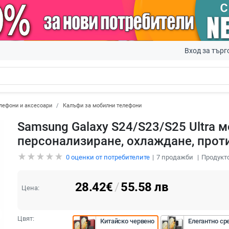
Вход за търг
лефони и аксесоари
Калъфи за мобилни телефони
Samsung Galaxy S24/S23/S25 Ultra м
персонализиране, охлаждане, проти
0
оценки от потребителите
7
продажби
Продукто
28.42
€
/
55.58
лв
Цена:
Цвят:
Китайско червено
Елегантно ср