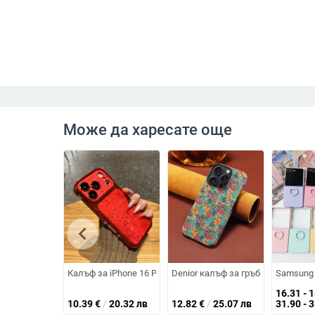
Може да харесате още
chevron_left
Калъф за iPhone 16 Pro Max – пълна защита против изпус
Denior калъф за гръб от корк за i
Samsung 
16.31 - 
10.39
€
/
20.32 лв
12.82
€
/
25.07 лв
31.90 - 