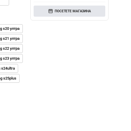
storefront
ПОСЕТЕТЕ МАГАЗИНА
g s20 ултра
g s21 ултра
g s22 ултра
g s23 ултра
s24ultra
g s25plus