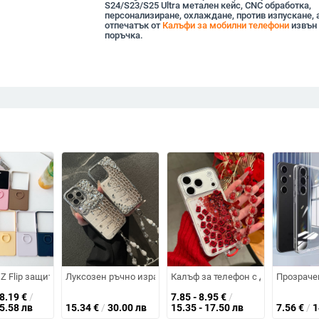
S24/S23/S25 Ultra метален кейс, CNC обработка,
персонализиране, охлаждане, против изпускане, 
отпечатък от
Калъфи за мобилни телефони
извън 
поръчка.
кане и анти-плъзгане; материали: TPU меки ръбове + PC корпус + стъкле
Phone 14 Pro / Pro Max / 14 Max, ръчна изработка, антипадане
Z Flip защитен калъф с голям прозорец и пръстен за държане, релефен 
Луксозен ръчно изработен калъф за телефон с крокодилс
Калъф за телефон с дизайн на мад
Прозрачен
18.19
€
/
7.85 - 8.95
€
/
35.58 лв
15.34
€
/
30.00 лв
15.35 - 17.50 лв
7.56
€
/
1