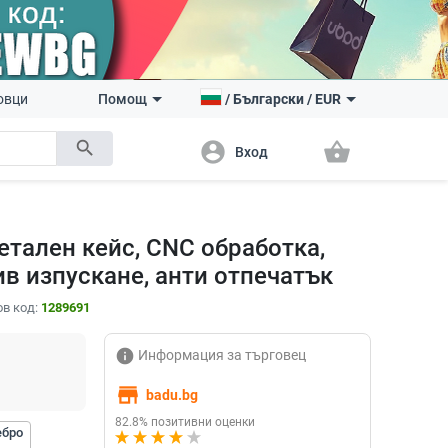
овци
Помощ
/
Български
/
EUR
search
account_circle
shopping_basket
Вход
етален кейс, CNC обработка,
в изпускане, анти отпечатък
в код:
1289691
info
Информация за търговец
store
badu.bg
82.8% позитивни оценки
ебро