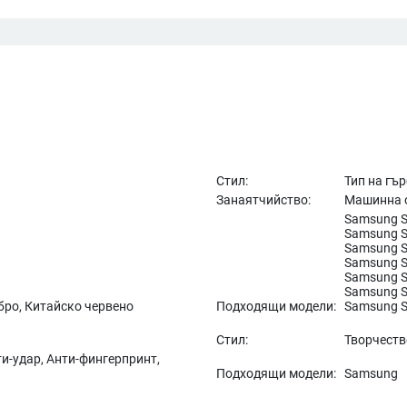
Стил:
Тип на гъ
Занаятчийство:
Машинна 
Samsung S2
Samsung S2
Samsung S2
Samsung S2
Samsung S2
Samsung S2
бро, Китайско червено
Подходящи модели:
Samsung S
Стил:
Творчеств
ти-удар, Анти-фингерпринт,
Подходящи модели:
Samsung