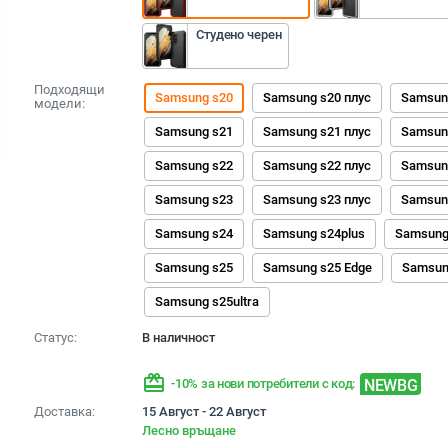
Студено черен
Подходящи
Samsung s20
Samsung s20 плус
Samsun
модели:
Samsung s21
Samsung s21 плус
Samsun
Samsung s22
Samsung s22 плус
Samsun
Samsung s23
Samsung s23 плус
Samsun
Samsung s24
Samsung s24plus
Samsung 
Samsung s25
Samsung s25 Edge
Samsun
Samsung s25ultra
Статус:
В наличност
redeem
NEWBG
-10% за нови потребители с код:
Доставка:
15 Август - 22 Август
Лесно връщане