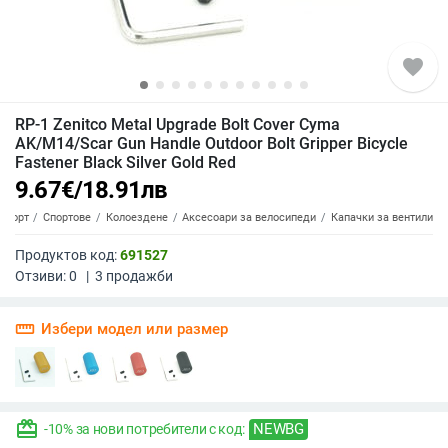
favorite
RP-1 Zenitco Metal Upgrade Bolt Cover Cyma
AK/M14/Scar Gun Handle Outdoor Bolt Gripper Bicycle
Fastener Black Silver Gold Red
9.67
€
/
18.91
лв
Спорт
Спортове
Колоездене
Аксесоари за велосипеди
Капачки за вентили
Продуктов код:
691527
Отзиви:
0
|
3
продажби
straighten
Избери модел или размер
redeem
NEWBG
-10% за нови потребители с код: