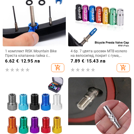
1 комплект RISK Mountain Bike
4 бр. 7 цвята шосеен MTB колело
Преста клапанна гайка с
на велосипед, покрит с гума,
инсталационен ключ MTB шосеен
протектор, френска гума,
6.62
€
/
12.95 лв
7.89
€
/
15.43 лв
велосипед безкамерна капачка
прахоустойчив велосипед,
add_shopping_cart
add_shopping_cart
на клапана за гуми Вакуумна
велосипедна капачка на клапана,
ключалка за дюза за гуми
капак за прах