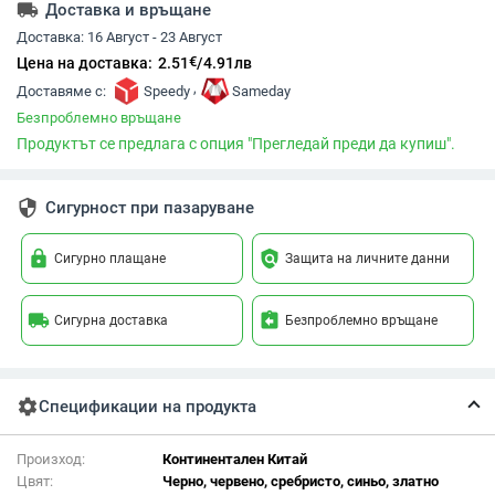
local_shipping
Доставка и връщане
Доставка:
16 Август - 23 Август
€
Цена на доставка:
2.51
/
4.91
лв
,
Доставяме с:
Speedy
Sameday
Безпроблемно връщане
Продуктът се предлага с опция "Прегледай преди да купиш".
security
Сигурност при пазаруване
lock
policy
Сигурно плащане
Защита на личните данни
local_shipping
assignment_return
Сигурна доставка
Безпроблемно връщане
settings
Спецификации на продукта
Произход:
Континентален Китай
Цвят:
Черно, червено, сребристо, синьо, златно