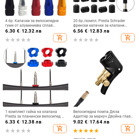
4 бр. Капачки за велосипедни
20 бр./компл. Presta Schrader
гуми от алуминиева сплав
френски капачки за клапани
Капачки за прах за велосипеди
Капачки за вентили за
6.30
€
/
12.32 лв
6.56
€
/
12.83 лв
Велосипедна гума Presta френски
велосипедни гуми, устойчиви на
add_shopping_cart
add_shopping_cart
капак на стеблото на клапана за
течове за велосипедна гума FV
Mtb планински пътни велосипеди
AV клапан Защита от
пластмасова капачка
1 комплект гайка на клапана
Велосипедна помпа Дюза
Presta за планински велосипед с
Адаптер за маркуч Двойна глава
инсталационен ключ MTB шосеен
Помпени части Сервизни
6.33
€
/
12.38 лв
9.02
€
/
17.64 лв
велосипед Безкамерна капачка
аксесоари F/VA/V Schrader/Presta
add_shopping_cart
add_shopping_cart
на клапана за гуми Вакуумна
Преобразувател на клапан
ключалка на дюзата на гумата
Велосипед