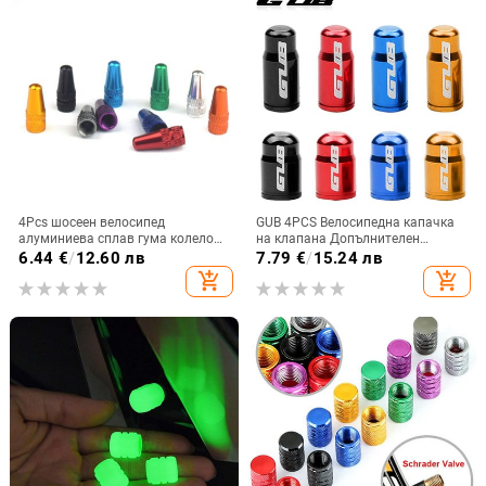
4Pcs шосеен велосипед
GUB 4PCS Велосипедна капачка
алуминиева сплав гума колело
на клапана Допълнителен
MTB писта състезателен
Schrader A/V Presta F/V CNC-
6.44
€
/
12.60 лв
7.79
€
/
15.24 лв
велосипед тръба гума FV
обработена сплав Анодизирана
add_shopping_cart
add_shopping_cart
капачка на френски клапан
капачка на зърното Rustic Free
Presta AIR капачки на клапани
велосипед