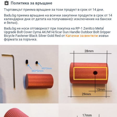
прах Клапан на
на стеблото на
колоездене
америка
assignment_return
Политика за връщане
гумата за камион
клапана за Mtb
автомоб
Велосипед Джанта
Търговецът приема връщане за този продукт в срок от 14 дни.
планински пътни
велосип
Капачка на стеблото
велосипеди
Аксесоар
Badu.bg приема връщане на всички закупени продукти в срок от 14
на клапана
календарни дни от датата на получаване(с изключение на бански
и бельо).
Badu.bg не носи отговорност при покупка на RP-1 Zenitco Metal
Upgrade Bolt Cover Cyma AK/M14/Scar Gun Handle Outdoor Bolt Gripper
Bicycle Fastener Black Silver Gold Red от
Капачки за вентили
извън
формата за поръчка.