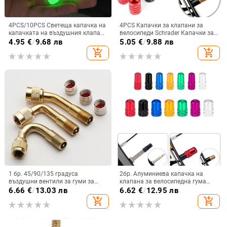
4PCS/10PCS Светеща капачка на
4PCS Капачки за клапани за
капачката на въздушния клапан
велосипеди Schrader Капачки за
за велосипедна гума MTB Мини
клапани Автомобили
4.95
€
/
9.68 лв
5.05
€
/
9.88 лв
флуоресцентна светлина
Мотоциклети Камиони
add_shopping_cart
add_shopping_cart
Прахоустойчив декоративен
Велосипеди Колело Гума Капак
приложим мотоциклетен
на стеблото на клапана
велосипед
Аксесоари за велосипеди
1 бр. 45/90/135 градуса
2бр. Алуминиева капачка на
въздушни вентили за гуми за
клапана за велосипедна гума
камиони, мотоциклети,
Schrader/Presta Капачка на
6.66
€
/
13.03 лв
6.62
€
/
12.95 лв
велосипедни аксесоари, адаптер,
клапана Капачки за велосипедни
add_shopping_cart
add_shopping_cart
удължител на стеблото на
гуми с вакуумна гума Law Mouth
клапана, месинг, високо качество
Nut Аксесоари за колоездене