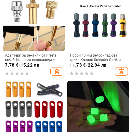
Адаптери за вентили от Presta
1 брой 40 мм велосипед без
към Schrader за велосипеди +
тръби Клапан Schrader Стъбла
удължител за клапани Presta
Универсален за MTB джанта
7.78
€
/
15.22 лв
11.73
€
/
22.94 лв
Адаптери за френски клапани за
Безкамерен клапан
add_shopping_cart
add_shopping_cart
велосипеди за велосипеди
Аксесоари за велосипеди