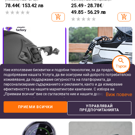
MUQZI 2PCS Гайка на клапана на
8 бр. Преобразувател на
гумата MTB шосеен велосипед
велосипеден клапан MTB Road
Безкамерна джанта Свръхлека
Bike Schrader Valve Rim Convert to
5.65
€
/
11.05 лв
4.72
€
/
9.23 лв
алуминиева сплав Presta
Presta Valve Inner Tube Adapter
add_shopping_cart
add_shopping_cart
search
Защитен клапан Винтов клапан
Transfer Bushing Plug
Фиксирана шайба
Търси
Ние използваме бисквитки и подобни технологии, за да предоставяме и
подобряваме нашата Услуга, да ви осигурим най-доброто потребителско
изживяване, да поддържаме сигурността на платформата, да
персонализираме съдържанието и рекламите, както и да измерваме
ефективността на нашите маркетингови кампании. С избора на
Виж повече
„Приемам всички“ вие се съгласявате ние и нашите доверени партньори
да съхраняваме бисквитки и подобни технологии на вашето устройство
за рекламни и аналитични цели. Можете по всяко време да управлявате
УПРАВЛЯВАЙ
ПРИЕМИ ВСИЧКИ
своите предпочитания, като натиснете „Управлявай предпочитанията“.
more_vert
ПРЕДПОЧИТАНИЯТА
more
Още от Капачки за вентили
За повече информация, моля, вижте нашата
Политика за защита на
данните
.