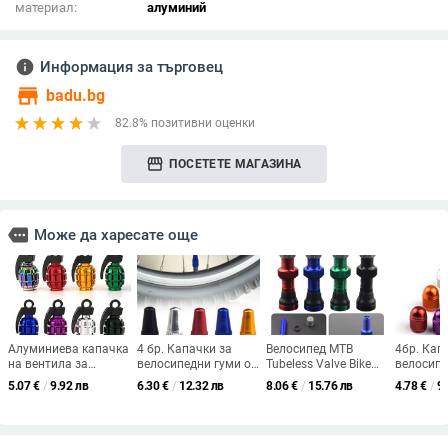
материал:
алуминий
info
Информация за търговец
store
badu.bg
82.8% позитивни оценки
storefront
ПОСЕТЕТЕ МАГАЗИНА
more
Може да харесате още
Алуминиева капачка
4 бр. Капачки за
Велосипед MTB
4бр. Кап
на вентила за
велосипедни гуми от
Tubeless Valve Bike
велосип
автомобилни гуми
алуминиева сплав
Wheel Wheel Tire Tire
клапани 
5.07
€
/
9.92 лв
6.30
€
/
12.32 лв
8.06
€
/
15.76 лв
4.78
€
/
9
Граната сплав Капак
Капачки за прах за
For-Schrader Valves
Алумини
на стеблото на
велосипеди
40 mm Неръждаем
Портати
клапана на гумата
Велосипедна гума
велосипед Tubeless
устойчив
Въздушна капачка за
Presta френски капак
Valve Аксесоари за
въздушни