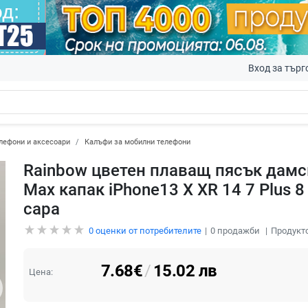
Вход за търг
лефони и аксесоари
Калъфи за мобилни телефони
Rainbow цветен плаващ пясък дамск
Max капак iPhone13 X XR 14 7 Plus 
capa
0
оценки от потребителите
0
продажби
Продукто
7.68
€
/
15.02
лв
Цена: