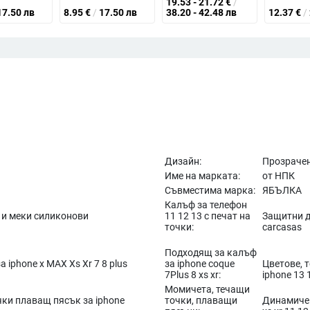
19.53 - 21.72
€
/
17.50 лв
8.95
€
/
17.50 лв
38.20 - 42.48 лв
12.37
€
/
Дизайн:
Прозрачен
Име на марката:
от НПК
Съвместима марка:
ЯБЪЛКА
Калъф за телефон
 и меки силиконови
11 12 13 с печат на
Защитни д
точки:
carcasas
Подходящ за калъф
 iphone x MAX Xs Xr 7 8 plus
за iphone coque
Цветове, 
7Plus 8 xs xr:
iphone 13 
Момичета, течащи
чки плаващ пясък за iphone
точки, плаващи
Динамичен