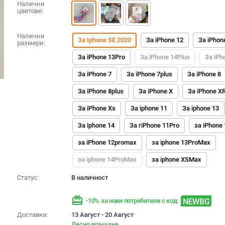
Налични
цветове:
Налични
За Iphone SE 2020
За iPhone 12
За iPhon
размери:
За iPhone 13Pro
За iPhone 14Plus
За iPh
За iPhone 7
За iPhone 7plus
За iPhone 8
За iPhone 8plus
За iPhone X
За iPhone X
За iPhone Xs
За iphone 11
За iphone 13
За iphone 14
За riPhone 11Pro
за iPhone
за iPhone 12promax
за iphone 13ProMax
за iphone 14ProMax
за iphone XSMax
Статус:
В наличност
redeem
NEWBG
-10% за нови потребители с код:
Доставка:
13 Август - 20 Август
Лесно връщане