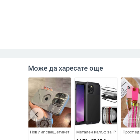
Може да харесате още
chevron_left
Нов липсващ етикет с голям прозорец за iPhone 15promax,
Метален калъф за iPhone 7/8/11/
Прост ед