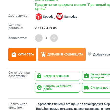
Продуктът се предлага с опция "Прегледай п
купиш".
Доставяме с:
Speedy
Sameday
,
Цена на
доставка:
2.51
€
/
4.91
лв
remove
add
Количество:
1
local_mall
add_shopping_cart
favorite
Добави в 
КУПИ СЕГА
ДОБАВИ В КОШНИЦАТА
Сигурност при
Безпроблем
lock
assignment_return
Сигурно плащане
пазаруване:
връщане
Защита на личните
policy
local_shipping
Сигурна дос
данни
Политика за
Търговецът приема връщане за този продукт в сро
връщане:
Badu.bg приема връщане на всички закупени прод