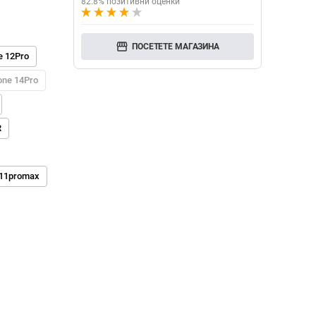
82.8% позитивни оценки
storefront
ПОСЕТЕТЕ МАГАЗИНА
e 12Pro
one 14Pro
R
 11promax