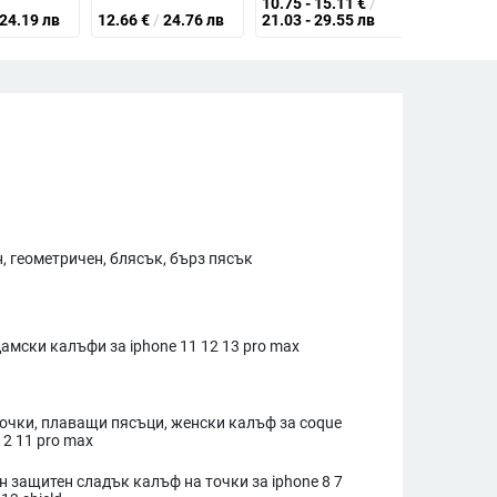
10.75 - 15.11
€
/
24.19 лв
12.66
€
/
24.76 лв
21.03 - 29.55 лв
9.17
€
/
1
, геометричен, блясък, бърз пясък
амски калъфи за iphone 11 12 13 pro max
точки, плаващи пясъци, женски калъф за coque
12 11 pro max
 защитен сладък калъф на точки за iphone 8 7