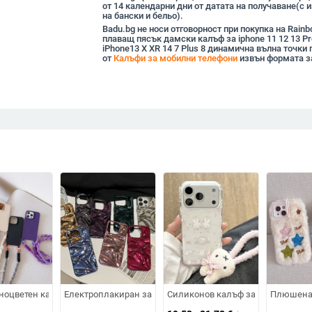
от 14 календарни дни от датата на получаване(с
на бански и бельо).
Badu.bg не носи отговорност при покупка на Rain
плаващ пясък дамски калъф за iphone 11 12 13 P
iPhone13 X XR 14 7 Plus 8 динамична вълна точки 
от
Калъфи за мобилни телефони
извън формата з
 калъф за телефон Apple 14, едноцветен, 13pro, мек 12/11
12/X с тройна защита: удароустойчив, прахоустойчив и запечатан
ноцветен калъф за телефон Apple Phone 15pro/14pro, защитен калъф с въ
Електроплакиран заден калъф със 3D водни вълни и гънки
Силиконов калъф за телефон с бле
Плюшена п