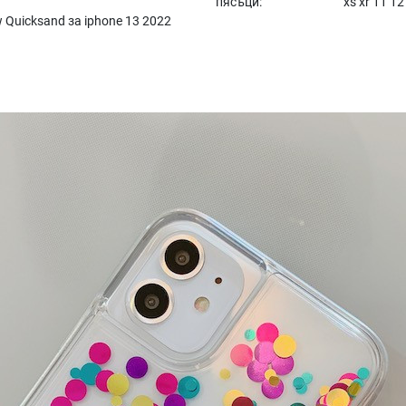
пясъци:
xs xr 11 12
Quicksand за iphone 13 2022