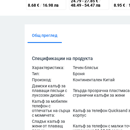
24.79 - 27.85
€
/
8.68
€
/
16.98 лв
48.49 - 54.47 лв
8.95
€
/
Общ преглед
Спецификации на продукта
Характеристика:
Течен блясък
Тип:
Броня
Произход:
Континентален Китай
Дамски калъф за
плаващи пясъци с
Твърда прозрачна пластмаса
луксозен дизайн:
странични калъфи за жени
Калъф за мобилен
телефон с
отпечатък на сърца
Калъф за телефон Quicksand за
с момичета:
корпус
Сладък калъф за
жени от плаващ
Калъф за телефон с малки то