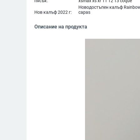
пясък:
xsmax xs xr 11 12 13 coque
Новодостъпен калъф Rainbow 
Нов калъф 2022 г:
capas
Описание на продукта