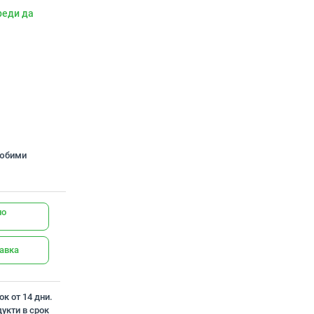
реди да
любими
но
тавка
к от 14 дни.
укти в срок