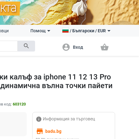
овци
Помощ
/
Български
/
EUR
search
account_circle
shopping_basket
Вход
и калъф за iphone 11 12 13 Pro
8 динамична вълна точки пайети
в код:
603120
info
Информация за търговец
store
badu.bg