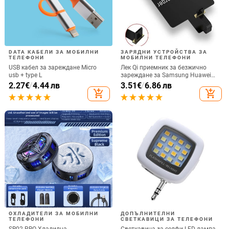
DATA КАБЕЛИ ЗА МОБИЛНИ
ЗАРЯДНИ УСТРОЙСТВА ЗА
ТЕЛЕФОНИ
МОБИЛНИ ТЕЛЕФОНИ
USB кабел за зареждане Micro
Лек Qi приемник за безжично
usb + type L
зареждане за Samsung Huawei
Xiaomi Универсален Micro USB
2.27
€
/
4.44 лв
3.51
€
/
6.86 лв
Type C Бърз адаптер за безжично
add_shopping_cart
add_shopping_cart
зареждане
ОХЛАДИТЕЛИ ЗА МОБИЛНИ
ДОПЪЛНИТЕЛНИ
ТЕЛЕФОНИ
СВЕТКАВИЦИ ЗА ТЕЛЕФОНИ
SR02 PRO Хладилна
Светкавица за селфи LED лампа