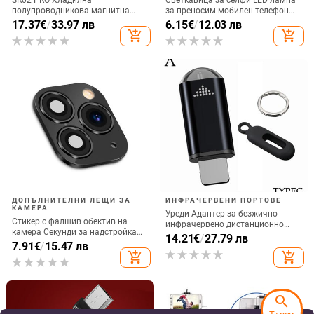
полупроводникова магнитна
за преносим мобилен телефон
задна щипка за мобилен телефон
Запълваща светлина за
17.37
€
/
33.97 лв
6.15
€
/
12.03 лв
Радиатор за игра на живо
фотография, акумулаторна
add_shopping_cart
add_shopping_cart
Цифров дисплей Директна
доставка от фабриката
ДОПЪЛНИТЕЛНИ ЛЕЩИ ЗА
ИНФРАЧЕРВЕНИ ПОРТОВЕ
КАМЕРА
Уреди Адаптер за безжично
Стикер с фалшив обектив на
инфрачервено дистанционно
камера Секунди за надстройка
управление Интелигентно
14.21
€
/
27.79 лв
на iPhone телефон Протектор на
7.91
€
/
15.47 лв
приложение за управление на
екрана за iPhone X / XS Max
add_shopping_cart
add_shopping_cart
телефона Инфрачервен
Смяна на iPhone 11 pro Max
предавател за IPhone и Android
телефон
search