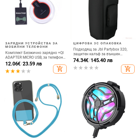
ЗАРЯДНИ УСТРОЙСТВА ЗА
ЦИФРОВА 3C ОПАКОВКА
МОБИЛНИ ТЕЛЕФОНИ
Подходящ за Jbl Partybox 320,
Комплект Безжично зарядно +QI
защитен калъф за външен
ADAPTER MICRO USB, за телефон
високоговорител, калъф за
74.34
€
/
145.40 лв
+ Qi Безжичен приемник с micro
12.06
€
/
23.59 лв
количка Stage 320 Audio,
USB-черен цвят
add_shopping_cart
add_shopping_cart
прахозащитно покритие.