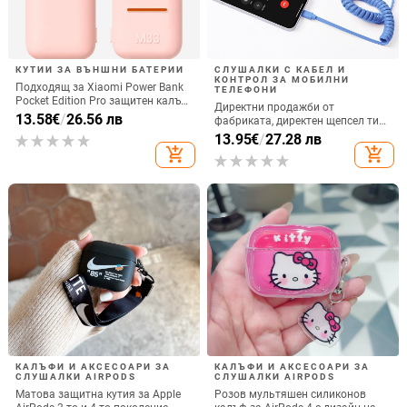
КУТИИ ЗА ВЪНШНИ БАТЕРИИ
СЛУШАЛКИ С КАБЕЛ И
КОНТРОЛ ЗА МОБИЛНИ
Подходящ за Xiaomi Power Bank
ТЕЛЕФОНИ
Pocket Edition Pro защитен калъф
Директни продажби от
33W силиконов 10000mA
13.58
€
/
26.56 лв
фабриката, директен щепсел тип
неплъзгащ се защитен калъф за
C, мобилен телефон, Douyin
13.95
€
/
27.28 лв
Power Bank
Internet Celebrity, електрически
add_shopping_cart
add_shopping_cart
микрофон, слушалки с C порт,
кабелна слушалка
КАЛЪФИ И АКСЕСОАРИ ЗА
КАЛЪФИ И АКСЕСОАРИ ЗА
СЛУШАЛКИ AIRPODS
СЛУШАЛКИ AIRPODS
Матова защитна кутия за Apple
Розов мультяшен силиконов