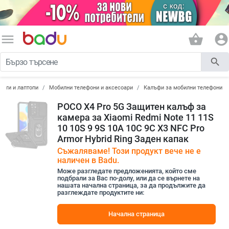
menu
shopping_basket
account_circle
search
лети и лаптопи
Мобилни телефони и аксесоари
Калъфи за мобилни телефони
POCO X4 Pro 5G Защитен калъф за
камера за Xiaomi Redmi Note 11 11S
10 10S 9 9S 10A 10C 9C X3 NFC Pro
Armor Hybrid Ring Заден капак
Съжаляваме! Този продукт вече не е
наличен в Badu.
Може разгледате предложенията, който сме
подбрали за Вас по-долу, или да се върнете на
нашата начална страница, за да продължите да
разглеждате продуктите ни:
Начална страница