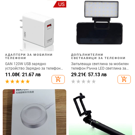
АДАПТЕРИ ЗА МОБИЛНИ
ДОПЪЛНИТЕЛНИ
ТЕЛЕФОНИ
СВЕТКАВИЦИ ЗА ТЕЛЕФОНИ
GAN 120W USB зарядно
Запълваща светлина за мобилен
устройство Зарядно за телефон
телефон Ръчна LED светлина за
QC 5.0 4.0 3.0 Адаптер за бързо
селфи излъчване на живо
11.08
€
/
21.67 лв
29.21
€
/
57.13 лв
зареждане за iPhone 14 13 12
Компютърна запълваща
add_shopping_cart
add_shopping_cart
Samsung Huawei realme usb
светлина Видеоконференция
chargeur
Запълваща светлина за мобилен
телефон