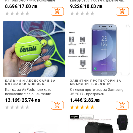
AirPods 3-то и 4-то поколение
калъф за AirPods 4 с дизайн на
котка
8.69
€
/
17.00 лв
9.22
€
/
18.03 лв
add_shopping_cart
add_shopping_cart
КАЛЪФИ И АКСЕСОАРИ ЗА
ЗАЩИТНИ ПРОТЕКТОРИ ЗА
СЛУШАЛКИ AIRPODS
МОБИЛНИ ТЕЛЕФОНИ
Калъф за AirPods четвърто
Стъклен протектор за Samsung
поколение с плюшен тенис
J5 2017 - прозрачен
мотив, силиконов 3D дизайн,
13.16
€
/
25.74 лв
1.44
€
/
2.82 лв
съвместим с AirPods 3 и Pro 2
add_shopping_cart
add_shopping_cart