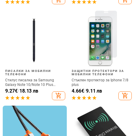
загубено въже за каишка за
iPhone Подвижна
ПИСАЛКИ ЗА МОБИЛНИ
ЗАЩИТНИ ПРОТЕКТОРИ ЗА
ТЕЛЕФОНИ
МОБИЛНИ ТЕЛЕФОНИ
Стилус писалка за Samsung
Стъклен протектор за Iphone 7/8
Galaxy Note 10/Note 10 Plus
plus
Универсална капацитивна
9.27
€
/
18.13 лв
4.66
€
/
9.11 лв
писалка Чувствителен сензорен
add_shopping_cart
add_shopping_cart
екран SPen Не е съвместим с
Bluetooth