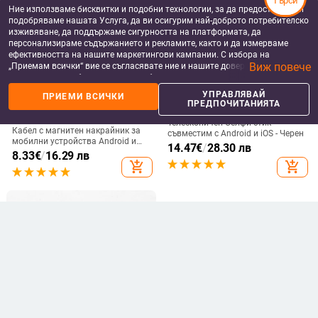
Търси
Ние използваме бисквитки и подобни технологии, за да предоставяме и
подобряваме нашата Услуга, да ви осигурим най-доброто потребителско
изживяване, да поддържаме сигурността на платформата, да
персонализираме съдържанието и рекламите, както и да измерваме
ефективността на нашите маркетингови кампании. С избора на
Виж повече
„Приемам всички“ вие се съгласявате ние и нашите доверени партньори
да съхраняваме бисквитки и подобни технологии на вашето устройство
за рекламни и аналитични цели. Можете по всяко време да управлявате
УПРАВЛЯВАЙ
ПРИЕМИ ВСИЧКИ
своите предпочитания, като натиснете „Управлявай предпочитанията“.
ПРЕДПОЧИТАНИЯТА
DATA КАБЕЛИ ЗА МОБИЛНИ
СЕЛФИ СТИКОВЕ
За повече информация, моля, вижте нашата
Политика за защита на
ТЕЛЕФОНИ
Телескопичен Селфи стик
данните
.
Кабел с магнитен накрайник за
съвместим с Android и iOS - Черен
мобилни устройства Android и
14.47
€
/
28.30 лв
iOS - бързо зареждане и
8.33
€
/
16.29 лв
синхронизиране TYPE-C, Micro
add_shopping_cart
add_shopping_cart
USB и LIghting в