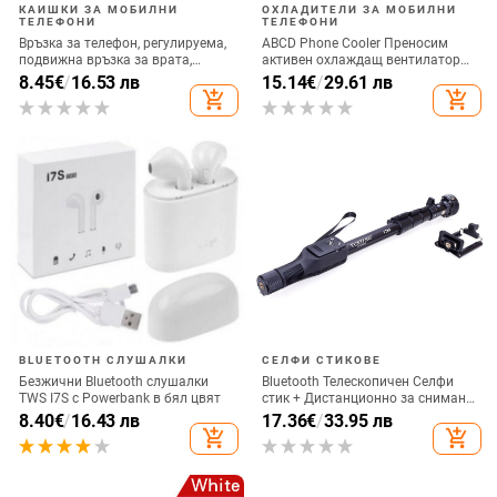
КАИШКИ ЗА МОБИЛНИ
ОХЛАДИТЕЛИ ЗА МОБИЛНИ
ТЕЛЕФОНИ
ТЕЛЕФОНИ
Връзка за телефон, регулируема,
ABCD Phone Cooler Преносим
подвижна връзка за врата,
активен охлаждащ вентилатор
каишка за аксесоари за мобилни
Радиатор за мобилен телефон за
8.45
€
/
16.53 лв
15.14
€
/
29.61 лв
телефони, въже за мобилен
игра на игри
add_shopping_cart
add_shopping_cart
телефон, презрамки за врата,
универсални
BLUETOOTH СЛУШАЛКИ
СЕЛФИ СТИКОВЕ
Безжични Bluetooth слушалки
Bluetooth Телескопичен Селфи
TWS I7S с Powerbank в бял цвят
стик + Дистанционно за снимане,
съвместим с Android и IOS - Черен
8.40
€
/
16.43 лв
17.36
€
/
33.95 лв
add_shopping_cart
add_shopping_cart