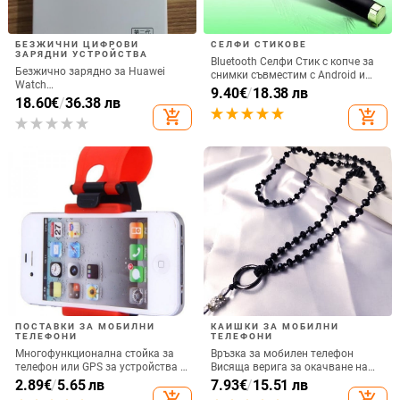
БЕЗЖИЧНИ ЦИФРОВИ
СЕЛФИ СТИКОВЕ
ЗАРЯДНИ УСТРОЙСТВА
Bluetooth Селфи Стик с копче за
Безжично зарядно за Huawei
снимки съвместим с Android и
Watch
iOS- Черен/Зелен
9.40
€
/
18.38 лв
GT6/GT5/Watch5/Watch4/GT4 –
18.60
€
/
36.38 лв
метален корпус, магнитно
add_shopping_cart
add_shopping_cart
зареждане, QC 3.0 бързо
зареждане, 5W изход
ПОСТАВКИ ЗА МОБИЛНИ
КАИШКИ ЗА МОБИЛНИ
ТЕЛЕФОНИ
ТЕЛЕФОНИ
Многофункционална стойка за
Връзка за мобилен телефон
телефон или GPS за устройства с
Висяща верига за окачване на
размери до 76мм / 4.8 инча
врата Висулка Кристални
2.89
€
/
5.65 лв
7.93
€
/
15.51 лв
мъниста Ръчна изработка Анти-
add_shopping_cart
add_shopping_cart