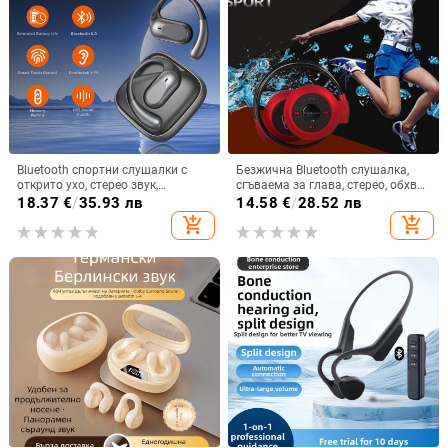
Bluetooth спортни слушалки с
Безжична Bluetooth слушалка,
открито ухо, стерео звук,
сгъваема за глава, стерео, обхват
Bluetooth 5.4, обхват до 10 м,
10 м, Bluetooth 4.0, живот на
18.37
€
/
35.93 лв
14.58
€
/
28.52 лв
живот на батерията 4–8 ч
батерията 0–4 ч
add_shopping_cart
add_shopping_cart