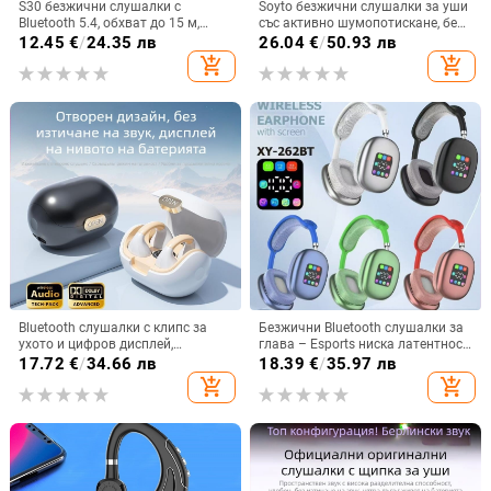
S30 безжични слушалки с
Soyto безжични слушалки за уши
Bluetooth 5.4, обхват до 15 м,
със активно шумопотискане, без
стерео звук, цифров дисплей,
изтичане на звук, Bluetooth 5.4,
12.45
€
/
24.35 лв
26.04
€
/
50.93 лв
живот на батерията 4–8 ч
обхват 10 m, двуканално стерео,
add_shopping_cart
add_shopping_cart
OEM персонализация
Bluetooth слушалки с клипс за
Безжични Bluetooth слушалки за
ухото и цифров дисплей,
глава – Esports ниска латентност,
Bluetooth 5.3, IPX6
Bluetooth 5.3, обхват 10 м,
17.72
€
/
34.66 лв
18.39
€
/
35.97 лв
водоустойчиви, спортен стил,
батерия 4–8 ч, двустранно
add_shopping_cart
add_shopping_cart
безжични стерео клипс слушалки,
стерео
частен модел, 4-8 ч живот на
батерията