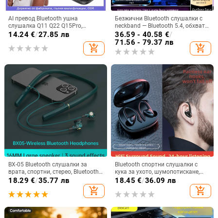
AI превод Bluetooth ушна
Безжични Bluetooth слушалки с
слушалка Q11 Q22 Q15Pro,
neckband — Bluetooth 5.4, обхват
Bluetooth 5.3, обхват 10 м, време
10 м, живот на батерията над 8 ч,
14.24
€
/
27.85 лв
36.59 - 40.58
€
/
на работа 4–8 ч, цифров дисплей
стерео звук, цифров дисплей
71.56 - 79.37 лв
add_shopping_cart
add_shopping_cart
BX-05 Bluetooth слушалки за
Bluetooth спортни слушалки с
врата, спортни, стерео, Bluetooth
кука за ухото, шумопотискане,
5.0, обхват 10 м, живот на
Bluetooth 5.2, обхват 5 м, батерия
18.29
€
/
35.77 лв
18.45
€
/
36.09 лв
батерията над 8 ч
>8 ч, Qualcomm чип
add_shopping_cart
add_shopping_cart