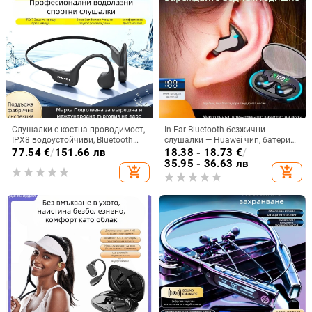
Слушалки с костна проводимост,
In-Ear Bluetooth безжични
IPX8 водоустойчиви, Bluetooth
слушалки — Huawei чип, батерия
5.3, обхват до 10 m, време за
над 8 часа, IPX3 водоустойчиви,
77.54
€
/
151.66 лв
18.38 - 18.73
€
/
работа 4-8 ч.
мини невидим дизайн, стерео
35.95 - 36.63 лв
add_shopping_cart
add_shopping_cart
звук