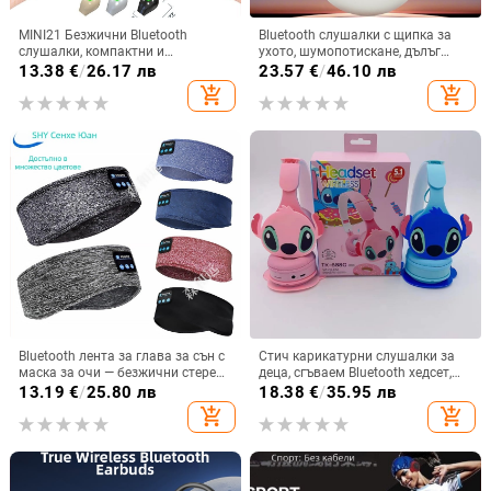
MINI21 Безжични Bluetooth
Bluetooth слушалки с щипка за
слушалки, компактни и
ухото, шумопотискане, дълъг
невидими, едноухи за бягане и
живот на батерията >8 ч, стерео
13.38
€
/
26.17 лв
23.57
€
/
46.10 лв
спорт, висококачествен звук,
звук, обхват 10 м, Bluetooth 5.4
add_shopping_cart
add_shopping_cart
модел 2025
Bluetooth лента за глава за сън с
Стич карикатурни слушалки за
маска за очи — безжични стерео
деца, сгъваем Bluetooth хедсет,
слушалки, Bluetooth 5.4, обхват
глава-монтаж, стерео звук, BT 5.0
13.19
€
/
25.80 лв
18.38
€
/
35.95 лв
15 м, над 8 ч батерия, за
add_shopping_cart
add_shopping_cart
разговори и музика