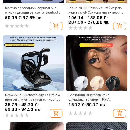
Костно проводими слушалки с
Picun NC60 Безжичен геймърски
открит дизайн за ухото, Bluetooth
хедсет с ANC, ниска латентност
5.4, обхват 10 м, IPX7
за киберспорт, Bluetooth 5.4,
50.05
€
/
97.89 лв
106.14 - 138.05
€
/
водоустойчивост, над 8 часа
живот на батерията над 8 часа,
207.59 - 270.00 лв
add_shopping_cart
add_shopping_cart
работа
обхват 10 м
Безжична Bluetooth слушалка с AI
Безжични Bluetooth клип-
превод и мултиезичен синхронен
слушалки за спорт, IPX7
превод, ANC шумопотискане,
водоустойчиви, обхват до 10 м,
35.73 - 48.23
€
/
15.73
€
/
30.77 лв
обхват до 10 m, Bluetooth 5.0,
Bluetooth 5.0, живот на батерията
69.88 - 94.33 лв
add_shopping_cart
add_shopping_cart
IPX4, вграден стерео звук, 4–8 ч
4–8 ч, ниска латентност за игри
батерия