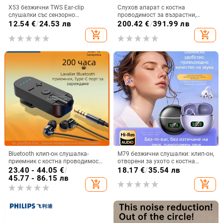
X53 безжични TWS Ear-clip
Слухов апарат с костна
слушалки със сензорно
проводимост за възрастни,
докосване, шумопотискане и
двустранен, Bluetooth,
12.54
€
/
24.53 лв
200.42
€
/
391.99 лв
цифров дисплей
водоустойчив, интелигентно
add_shopping_cart
add_shopping_cart
устройство за слух
Bluetooth клип-он слушалка-
M79 безжични слушалки: клип-он,
приемник с костна проводимост,
отворени за ухото с костна
висококачествен звук,
проводимост, истински
23.40 - 44.05
€
/
18.17
€
/
35.54 лв
шумопотискане, HD обаждания и
безжични, Bluetooth 5.4, IPX6
45.77 - 86.15 лв
add_shopping_cart
add_shopping_cart
слушане на музика
водоустойчиви, до 4 часа работа