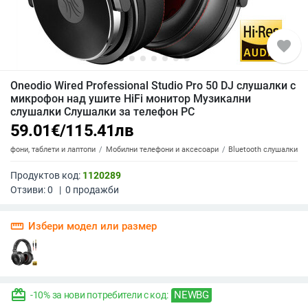
favorite
Oneodio Wired Professional Studio Pro 50 DJ слушалки с
микрофон над ушите HiFi монитор Музикални
слушалки Слушалки за телефон PC
59.01
€
/
115.41
лв
елефони, таблети и лаптопи
Мобилни телефони и аксесоари
Bluetooth слушалки
Продуктов код:
1120289
Отзиви:
0
|
0
продажби
straighten
Избери модел или размер
redeem
NEWBG
-10% за нови потребители с код: