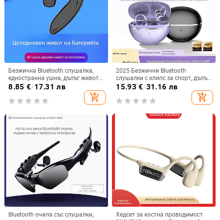
Безжична Bluetooth слушалка,
2025 Безжични Bluetooth
едностранна ушна, дълъг живот
слушалки с клипс за спорт, дълъг
на батерията, Bluetooth 5.3,
живот на батерията,
8.85
€
/
17.31 лв
15.93
€
/
31.16 лв
водоустойчива, обхват 15 m,
шумопотискане, висококачествен
add_shopping_cart
add_shopping_cart
спортен стил
звук и комфортно носене
Bluetooth очила със слушалки,
Хедсет за костна проводимост