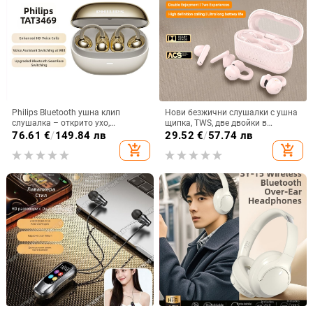
Philips Bluetooth ушна клип
Нови безжични слушалки с ушна
слушалка – открито ухо,
щипка, TWS, две двойки в
безжично, Bluetooth 5.0, повече от
комплект, Bluetooth
76.61
€
/
149.84 лв
29.52
€
/
57.74 лв
8 часа живот на батерията,
add_shopping_cart
add_shopping_cart
водоустойчив модел TAT3469