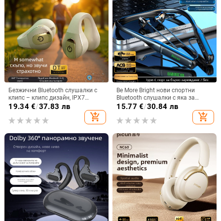
Безжични Bluetooth слушалки с
Be More Bright нови спортни
клипс – клипс дизайн, IPX7
Bluetooth слушалки с яка за
водоустойчивост, Bluetooth 5.4,
врата, дълга автономия,
19.34
€
/
37.83 лв
15.77
€
/
30.84 лв
обхват 15 м, живот на батерията
водоустойчиви, шумопотискане
add_shopping_cart
add_shopping_cart
над 8 ч
за бягане