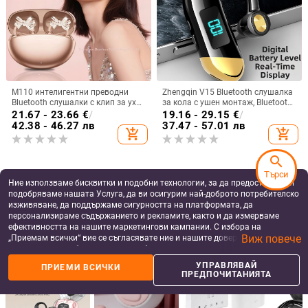
M110 интелигентни преводни
Zhengqin V15 Bluetooth слушалка
Bluetooth слушалки с клип за ухо
за кола с ушен монтаж, Bluetooth
и диамантено копче — лукс и
5.2, цифров дисплей, живот на
21.67 - 23.66
€
/
19.16 - 29.15
€
/
спортен стил, DIY аксесоари
батерията над 8 ч, обхват 10 м,
42.38 - 46.27 лв
37.47 - 57.01 лв
add_shopping_cart
add_shopping_cart
IPX3 водоустойчива
search
Търси
Ние използваме бисквитки и подобни технологии, за да предоставяме и
подобряваме нашата Услуга, да ви осигурим най-доброто потребителско
изживяване, да поддържаме сигурността на платформата, да
персонализираме съдържанието и рекламите, както и да измерваме
ефективността на нашите маркетингови кампании. С избора на
Виж повече
„Приемам всички“ вие се съгласявате ние и нашите доверени партньори
да съхраняваме бисквитки и подобни технологии на вашето устройство
за рекламни и аналитични цели. Можете по всяко време да управлявате
УПРАВЛЯВАЙ
ПРИЕМИ ВСИЧКИ
своите предпочитания, като натиснете „Управлявай предпочитанията“.
ПРЕДПОЧИТАНИЯТА
За повече информация, моля, вижте нашата
Политика за защита на
данните
.
A2Pro Bluetooth безжични
Безжични Bluetooth ушни