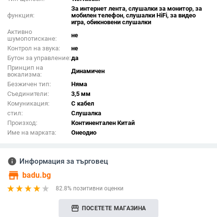
За интернет лента, слушалки за монитор, за
функция:
мобилен телефон, слушалки HiFi, за видео
игра, обикновени слушалки
Активно
не
шумопотискане:
Контрол на звука:
не
Бутон за управление:
да
Принцип на
Динамичен
вокализма:
Безжичен тип:
Няма
Съединители:
3,5 мм
Комуникация:
С кабел
стил:
Слушалка
Произход:
Континентален Китай
Име на марката:
Онеодио
info
Информация за търговец
store
badu.bg
82.8% позитивни оценки
storefront
ПОСЕТЕТЕ МАГАЗИНА