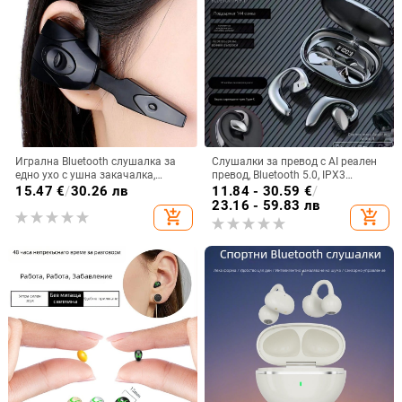
Игрална Bluetooth слушалка за
Слушалки за превод с AI реален
едно ухо с ушна закачалка,
превод, Bluetooth 5.0, IPX3
Bluetooth 5.0, живот на батерията
водоустойчиви, обхват 15 м, 4–8
15.47
€
/
30.26 лв
11.84 - 30.59
€
/
над 8 ч, IPX3 водоустойчивост
ч живот на батерията
23.16 - 59.83 лв
add_shopping_cart
add_shopping_cart