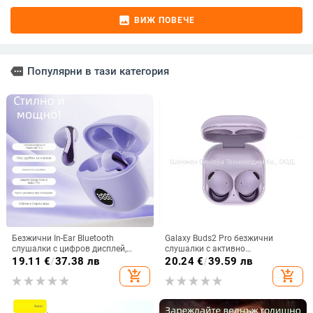
image
ВИЖ ПОВЕЧЕ
more
Популярни в тази категория
Безжични In-Ear Bluetooth
Galaxy Buds2 Pro безжични
слушалки с цифров дисплей,
слушалки с активно
ниска латентност за гейминг, 4–8
шумопотискане, корпус от
19.11
€
/
37.38 лв
20.24
€
/
39.59 лв
ч. работа, Bluetooth 5.3
стоманена мрежа R510
add_shopping_cart
add_shopping_cart