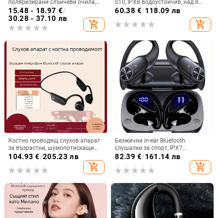
поляризирани слънчеви очила,
S10, IPX8 водоустойчив, над 8
монтирани на главата (обхват 10
часа работа, Bluetooth 5.4,
15.48 - 18.97
€
/
60.38
€
/
118.09 лв
м, Bluetooth 5.0, живот на
цифров дисплей
30.28 - 37.10 лв
add_shopping_cart
add_shopping_cart
батерията 4-8 ч)
Костно проводящ слухов апарат
Безжични in-ear Bluetooth
за възрастни, шумопотискащи
слушалки за спорт, IPX7
зад ухото слушалки, за лека до
водоустойчиви, дълъг живот на
104.93
€
/
205.23 лв
82.39
€
/
161.14 лв
тежка глухота, удобен дизайн
батерията над 8 часа,
add_shopping_cart
add_shopping_cart
шумопотискане