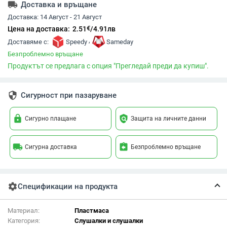
local_shipping
Доставка и връщане
Доставка:
14 Август - 21 Август
€
Цена на доставка:
2.51
/
4.91
лв
,
Доставяме с:
Speedy
Sameday
Безпроблемно връщане
Продуктът се предлага с опция "Прегледай преди да купиш".
security
Сигурност при пазаруване
lock
policy
Сигурно плащане
Защита на личните данни
local_shipping
assignment_return
Сигурна доставка
Безпроблемно връщане
settings
Спецификации на продукта
Материал:
Пластмаса
Категория:
Слушалки и слушалки