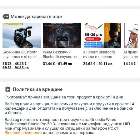
more
Може да харесате още
Безжична Bluetooth
In-ear безжични
AI Smart Bluetooth
AI превод
слушалка с AI превод
Bluetooth слушалки с
очила с гласово
ушна сл
и мултиезичен
ANC+ENC и сенсорен
управление, ултра
Q22 Q15P
35.73 - 48.23
€
/
31.44
€
/
61.49 лв
25.62
€
/
50.11 лв
14.24
€
/
синхронен превод,
екран, Bluetooth 5.3,
дълъг живот на
5.3, обхв
69.88 - 94.33 лв
ANC шумопотискане,
IPX5, обхват 10 м,
батерията, ниска
време на
обхват до 10 m,
време за работа 4–8
латентност при игри,
ч, цифро
Bluetooth 5.0, IPX4,
ч, стерео
Bluetooth 5.0,
вграден стерео звук,
водоустойчиви
assignment_return
Политика за връщане
4–8 ч батерия
Търговецът приема връщане за този продукт в срок от 14 дни.
Badu.bg приема връщане на всички закупени продукти в срок от 14
календарни дни от датата на получаване(с изключение на бански
и бельо).
Badu.bg не носи отговорност при покупка на Oneodio Wired
Professional Studio Pro 50 DJ слушалки с микрофон над ушите HiFi
монитор Музикални слушалки Слушалки за телефон PC от
Bluetooth слушалки
извън формата за поръчка.