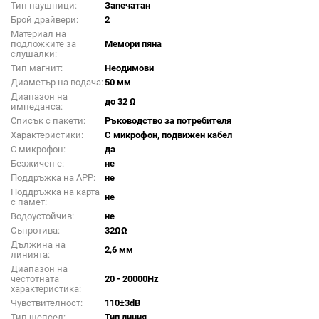
Тип наушници:
Запечатан
Брой драйвери:
2
Материал на
подложките за
Мемори пяна
слушалки:
Тип магнит:
Неодимови
Диаметър на водача:
50 мм
Диапазон на
до 32 Ω
импеданса:
Списък с пакети:
Ръководство за потребителя
Характеристики:
С микрофон, подвижен кабел
С микрофон:
да
Безжичен е:
не
Поддръжка на APP:
не
Поддръжка на карта
не
с памет:
Водоустойчив:
не
Съпротива:
32ΩΩ
Дължина на
2,6 мм
линията:
Диапазон на
честотната
20 - 20000Hz
характеристика:
Чувствителност:
110±3dB
Тип щепсел:
Тип линия