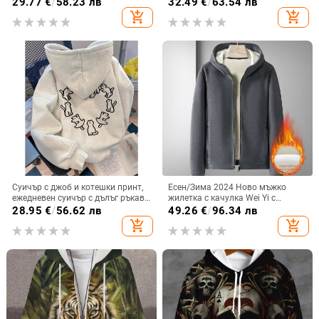
29.77
€
/
58.23 лв
32.49
€
/
63.54 лв
универсален, с дълъг ръкав,
add_shopping_cart
add_shopping_cart
тениска с дълъг ръкав
Суичър с джоб и котешки принт,
Есен/Зима 2024 Ново мъжко
ежедневен суичър с дълъг ръкав
жилетка с качулка Wei Yi с
H
поларена подплата, удебелено
28.95
€
/
56.62 лв
49.26
€
/
96.34 лв
кадифено яке Wei Yi Olympic с
add_shopping_cart
add_shopping_cart
качулка, тежко качество