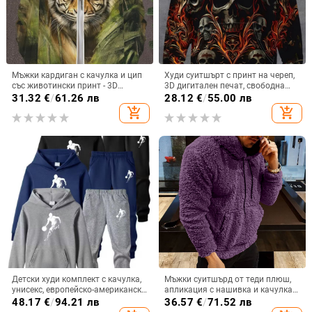
Мъжки кардиган с качулка и цип
Худи суитшърт с принт на череп,
със животински принт - 3D
3D дигитален печат, свободна
дигитален печат; полиестер
кройка, джоб с триизмерен аплик
31.32
€
/
61.26 лв
28.12
€
/
55.00 лв
96%+; свободна кройка; патчен
add_shopping_cart
add_shopping_cart
джоб
Детски худи комплект с качулка,
Мъжки суитшърд от теди плюш,
унисекс, европейско-американски
апликация с нашивка и качулка с
стил, пуловер, полиестер 96%+,
връзки
48.17
€
/
94.21 лв
36.57
€
/
71.52 лв
есен