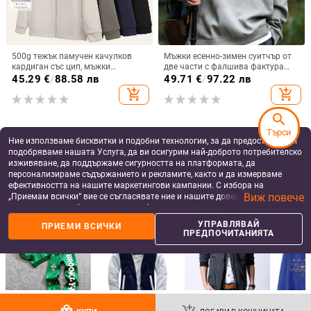
500g тежък памучен качулков
Мъжки есенно-зимен суитчър от
кардиган със цип, мъжки
две части с фалшива фактура
ежедневен стил, есен 2024
Hanpai, модерен, за планински
45.29
€
/
88.58 лв
49.71
€
/
97.22 лв
спортове на открито, с дълъг
add_shopping_cart
add_shopping_cart
ръкав
search
Търси
Ние използваме бисквитки и подобни технологии, за да предоставяме и
подобряваме нашата Услуга, да ви осигурим най-доброто потребителско
изживяване, да поддържаме сигурността на платформата, да
персонализираме съдържанието и рекламите, както и да измерваме
ефективността на нашите маркетингови кампании. С избора на
Виж повече
„Приемам всички“ вие се съгласявате ние и нашите доверени партньори
да съхраняваме бисквитки и подобни технологии на вашето устройство
за рекламни и аналитични цели. Можете по всяко време да управлявате
УПРАВЛЯВАЙ
ПРИЕМИ ВСИЧКИ
своите предпочитания, като натиснете „Управлявай предпочитанията“.
ПРЕДПОЧИТАНИЯТА
За повече информация, моля, вижте нашата
Политика за защита на
данните
.
Пуловер с качулка, нов пролетен
Поларен кардиган със стойка
и есенен принт с качулка
яка, цип, дебелен полар, дълги
ръкави
28.25
€
/
55.25 лв
26.53
€
/
51.89 лв
add_shopping_cart
add_shopping_cart