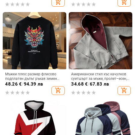
add_shopping_cart
add_shopping_cart
Мъжки плюс размер флисово
Американски стил къс качулков
подплатен дълъг ръкав зимен
суитшърт за мъже, пролет–есен,
суитшърт, 96% памук, свободна
350 g тежък, свободен силует,
48.26
€
/
94.39 лв
34.68
€
/
67.83 лв
кройна
вътрешен кардиган в цвят
add_shopping_cart
add_shopping_cart
имперско червено