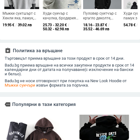
Мъжки суитшърт с
Худи суичър с
Пуловер суитчър с
Худи суи
Хенли яка, памук,
качулка, бродерия
кръгло деколте,
памук за 
есен, тегло 180–250 г
снежинка-звезда,
принт с буквена
плътен м
19.95
€
/
39.02 лв
25.73 - 32.20
€
/
18.16 - 23.87
€
/
54.78
€
/
свободна кройка,
шарка, дълъг ръкав,
бродерия
50.32 - 62.98 лв
35.52 - 46.69 лв
памук 31–50%,
полиестер 81–90%,
кърпа, к
страничен джоб
свободна кройка
детайли,
силует
assignment_return
Политика за връщане
Търговецът приема връщане за този продукт в срок от 14 дни.
Badu.bg приема връщане на всички закупени продукти в срок от 14
календарни дни от датата на получаване(с изключение на бански
и бельо).
Badu.bg не носи отговорност при покупка на New Look Hoodie от
Мъжки суичъри
извън формата за поръчка.
more
Популярни в тази категория