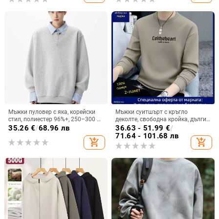
Мъжки пуловер с яка, корейски
Мъжки суитшърт с кръгло
стил, полиестер 96%+, 250–300 g,
деколте, свободна кройка, дълги
дълги ръкави, свободен силует,
ръкави, едноцветен с релефен
35.26
€
/
68.96 лв
36.63 - 51.99
€
/
пролет-есен
принт, пролет и есен, лек,
71.64 - 101.68 лв
add_shopping_cart
add_shopping_cart
ежедневен стил