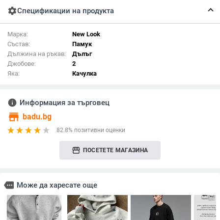
settings
Спецификации на продукта
Марка:
New Look
Състав:
Памук
Дължина на ръкав:
Дълъг
Джобове:
2
Яка:
Качулка
info
Информация за търговец
store
badu.bg
82.8% позитивни оценки
storefront
ПОСЕТЕТЕ МАГАЗИНА
more
Може да харесате още