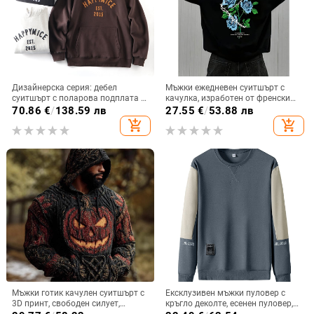
Дизайнерска серия: дебел
Мъжки ежедневен суитшърт с
суитшърт с поларова подплата и
качулка, изработен от френски
качулка за мъже – есенно-зимно
терти полиестер
70.86
€
/
138.59 лв
27.55
€
/
53.88 лв
ежедневие
add_shopping_cart
add_shopping_cart
Мъжки готик качулен суитшърт с
Ексклузивен мъжки пуловер с
3D принт, свободен силует,
кръгло деколте, есенен пуловер,
полиестер 96%+
модерен, ежедневен, модерен,