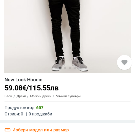
favorite
New Look Hoodie
59.08
€
/
115.55
лв
Badu
Дрехи
Мъжки дрехи
Мъжки суичъри
Продуктов код:
657
Отзиви:
0
|
0
продажби
straighten
Избери модел или размер