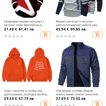
Ежедневен мъжки суитшърт с
Мъжки суитшърт с качулка,
качулка Joker, европейски и
цветно-блокирани райета, цип,
американски, улична мода,
свободна кройка, дълъг ръкав
31.40
€
/
61.41 лв
45.94
€
/
89.85 лв
мъжки, горещо продаван 3D
add_shopping_cart
add_shopping_cart
дигитален печат
Худи с качулка и стойка яка,
Нов мъжки пуловер Мъжки
дълги ръкави, свободна кройка,
есенно-зимен плетен трикотаж
печат/рисуван дизайн, джоб
Мъжки жилетка с цип
29.55
€
/
57.79 лв
37.59
€
/
73.52 лв
патч, спортен стил, за възрастни
add_shopping_cart
add_shopping_cart