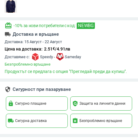
redeem
NEWBG
-10% за нови потребители с код:
local_shipping
Доставка и връщане
Доставка:
15 Август - 22 Август
€
Цена на доставка:
2.51
/
4.91
лв
,
Доставяме с:
Speedy
Sameday
Безпроблемно връщане
Продуктът се предлага с опция "Прегледай преди да купиш".
security
Сигурност при пазаруване
lock
policy
Сигурно плащане
Защита на личните данни
local_shipping
assignment_return
Сигурна доставка
Безпроблемно връщане