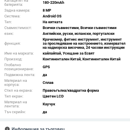
Капацитет на
180-220mAh
батерията:
Задна камера:
8 MP
Система:
Android OS
Тип:
На китката
Съвместимост:
Всички съвместими, Всички съвместими
език:
Английски, руски, испански, португалски
Крачкомер, фитнес инструмент, инструмент
функция:
за проследяване на настроението, измервател
на надморска височина, 24 часови инструкции
Име на марката:
кайлайпай, Усещане за Есвят
Произход:
Континентален Китай, Континентален Китай
Глобално
GPS
позициониране:
Подвижна лента:
да
Материал на
Сплав
корпуса:
Стил на екрана:
Правоъгълна/квадратна форма
Тип екран:
Цветен LCD
Материал на
Каучук
лентата:
Тъч скрийн:
да
info
Информация за търговец