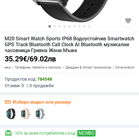
favorite
M20 Smart Watch Sports IP68 Водоустойчив Smartwatch
GPS Track Bluetooth Call Clock AI Bluetooth музикални
часовници Гривна Жени Мъже
35.29
€
/
69.02
лв
роника
Телефони, таблети и лаптопи
Джаджи & Smart технологии
Smartwatch
Продуктов код:
784548
Отзиви:
0
|
0
продажби
straighten
Избери модел или размер
redeem
NEWBG
-10% за нови потребители с код: