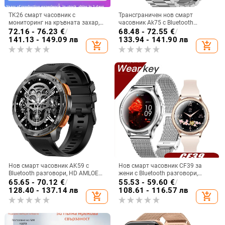
TK26 смарт часовник с
Трансграничен нов смарт
мониторинг на кръвната захар,
часовник Ak75 с Bluetooth
ЕКГ мониторинг, измерване на
обаждане, измерване на пулса,
72.16 - 76.23
€
/
68.48 - 72.55
€
/
сърдечния ритъм, кислород в
кръвен кислород, кръвно
141.13 - 149.09 лв
133.94 - 141.90 лв
add_shopping_cart
add_shopping_cart
кръвта и крачкомер
налягане, външен, тристранен,
мъжки фото часовник
Нов смарт часовник AK59 с
Нов смарт часовник CF39 за
Bluetooth разговори, HD AMLOED
жени с Bluetooth разговори,
екран, пулс, кръвно налягане,
масивен циферблат, множество
65.65 - 70.12
€
/
55.53 - 59.60
€
/
кръвен кислород, спортен смарт
режими на транспорт,
128.40 - 137.14 лв
108.61 - 116.57 лв
add_shopping_cart
add_shopping_cart
часовник
наблюдение на съня и здравето