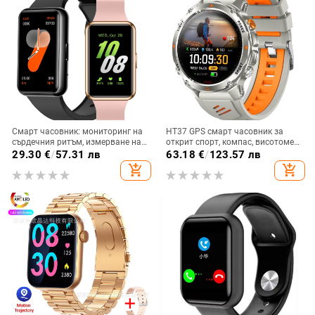
Смарт часовник: мониторинг на
HT37 GPS смарт часовник за
сърдечния ритъм, измерване на
открит спорт, компас, висотомер
кислород в кръвта, проследяване
и барометр, водоустойчив до 30
29.30
€
/
57.31 лв
63.18
€
/
123.57 лв
на съня, Bluetooth разговори,
м, батерия 7–14 дни
add_shopping_cart
add_shopping_cart
водоустойчив