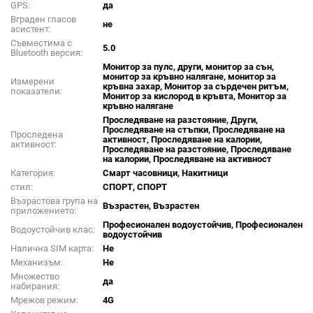
GPS:
да
Вграден гласов
не
асистент:
Съвместима с
5.0
Bluetooth версия:
Монитор за пулс, други, монитор за сън,
монитор за кръвно налягане, монитор за
Измерени
кръвна захар, Монитор за сърдечен ритъм,
показатели:
Монитор за кислород в кръвта, Монитор за
кръвно налягане
Проследяване на разстояние, Други,
Проследяване на стъпки, Проследяване на
Проследена
активност, Проследяване на калории,
активност:
Проследяване на разстояние, Проследяване
на калории, Проследяване на активност
Категория:
Смарт часовници, Накитници
стил:
СПОРТ, СПОРТ
Възрастова група на
Възрастен, Възрастен
приложението:
Професионален водоустойчив, Професионален
Водоустойчив клас:
водоустойчив
Налична SIM карта:
Не
Механизъм:
Не
Множество
да
набирания:
Мрежов режим:
4G