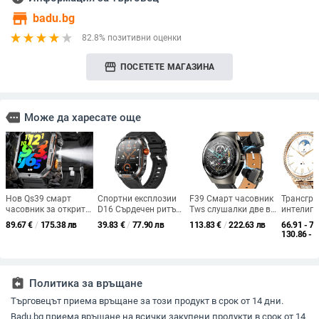
store
badu.bg
82.8% позитивни оценки
storefront
ПОСЕТЕТЕ МАГАЗИНА
more
Може да харесате още
Нов Qs39 смарт
Спортни експлозии
F39 Смарт часовник
Трансгр
часовник за открито
D16 Сърдечен ритъм
Tws слушалки две в
интелиге
с ултра дълъг живот
Кръв Кислород
едно с пулс,
часовник
89.67
€
/
175.38 лв
39.83
€
/
77.90 лв
113.83
€
/
222.63 лв
66.91 - 73
на батерията,
Здраве Мониторинг
наблюдение на съня,
открито,
130.86 - 
Bluetooth разговори,
Спорт на открито
броене на крачки,
дамски
наблюдение на
Водоустойчив смарт
управление на
многофу
пулса, спортен смарт
часовник Фабрика
музиката с Bluetooth
пулсомер
часовник
директно от
разговори
на кисло
assignment_return
Политика за връщане
производителя
кръвта, B
разговор
Търговецът приема връщане за този продукт в срок от 14 дни.
външна 
Badu.bg приема връщане на всички закупени продукти в срок от 14