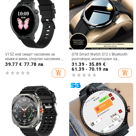
V15Z нов смарт часовник за
GT8 Smart Watch S12 с Bluetooth
мъже и жени, спортен часовник с
разговори, мониторинг на
Bluetooth, пулсомер, сън, кръвно
сърдечния ритъм, водоустойчив,
39.77
€
/
77.78 лв
31.39 - 35.89
€
/
налягане, здравен часовник
TFT дисплей, магнитно
61.39 - 70.19 лв
add_shopping_cart
add_shopping_cart
зареждане