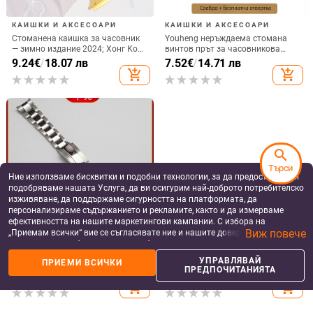
20/21 мм, съвместим с Rolex
каишка за часовник
Daytona Yacht-Master, мъжки
AR5889/5890/5905/5920, 20/23
16.39
€
/
32.06 лв
26.44
€
/
51.71 лв
мм, унисекс
add_shopping_cart
add_shopping_cart
search
Търси
Ние използваме бисквитки и подобни технологии, за да предоставяме и
подобряваме нашата Услуга, да ви осигурим най-доброто потребителско
изживяване, да поддържаме сигурността на платформата, да
GPS ЛОКАТОРИ
GPS ЛОКАТОРИ
персонализираме съдържанието и рекламите, както и да измерваме
4G автомобилен GPS локатор с
GPS локатор за автомобили с
ефективността на нашите маркетингови кампании. С избора на
OBD захранване, Beidou
защита срещу загуба и кражба,
Виж повече
„Приемам всички“ вие се съгласявате ние и нашите доверени партньори
позициониране, Model D9,
проследяващо и записващо
28.03
€
/
54.82 лв
90.48
€
/
176.96 лв
антикрадешки тракер с аларми
устройство
да съхраняваме бисквитки и подобни технологии на вашето устройство
add_shopping_cart
add_shopping_cart
за вибрация, загуба на
за рекламни и аналитични цели. Можете по всяко време да управлявате
УПРАВЛЯВАЙ
ПРИЕМИ ВСИЧКИ
захранване, геозона и превишена
своите предпочитания, като натиснете „Управлявай предпочитанията“.
ПРЕДПОЧИТАНИЯТА
скорост
За повече информация, моля, вижте нашата
Политика за защита на
данните
.