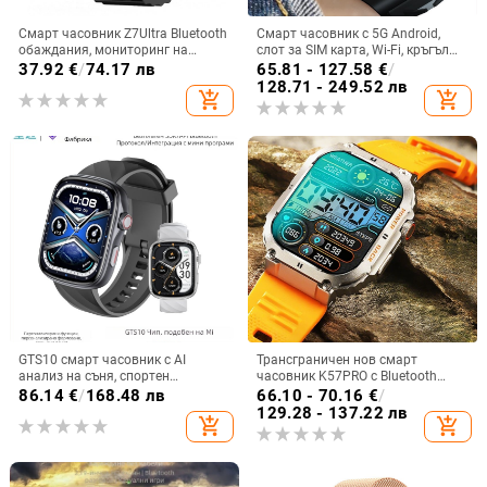
Смарт часовник Z7Ultra Bluetooth
Смарт часовник с 5G Android,
обаждания, мониторинг на
слот за SIM карта, Wi-Fi, кръгъл
сърдечен ритъм, кръвно
циферблат, камера и мониторинг
37.92
€
/
74.17 лв
65.81 - 127.58
€
/
налягане, следене на съня и
на сърдечния ритъм
128.71 - 249.52 лв
add_shopping_cart
add_shopping_cart
водоустойчив
GTS10 смарт часовник с AI
Трансграничен нов смарт
анализ на съня, спортен
часовник K57PRO с Bluetooth
часовник, измерване на сърдечен
информация за повиквания,
86.14
€
/
168.48 лв
66.10 - 70.16
€
/
ритъм и кислород в кръвта,
интелигентна гривна, спортен
129.28 - 137.22 лв
add_shopping_cart
add_shopping_cart
AMOLED дисплей
часовник, поколение