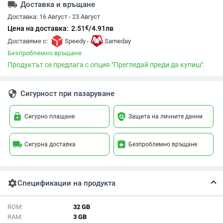
local_shipping
Доставка и връщане
Доставка:
16 Август - 23 Август
€
Цена на доставка:
2.51
/
4.91
лв
,
Доставяме с:
Speedy
Sameday
Безпроблемно връщане
Продуктът се предлага с опция "Прегледай преди да купиш".
security
Сигурност при пазаруване
lock
policy
Сигурно плащане
Защита на личните данни
local_shipping
assignment_return
Сигурна доставка
Безпроблемно връщане
settings
Спецификации на продукта
ROM:
32 GB
RAM:
3 GB