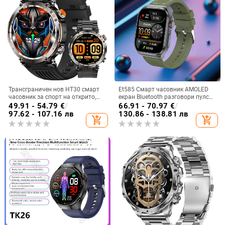
Трансграничен нов HT30 смарт
Et585 Смарт часовник AMOLED
часовник за спорт на открито,
екран Bluetooth разговори пулс
водоустойчив, Bluetooth
сън крачкомер спортен часовник
49.91 - 54.79
€
/
66.91 - 70.97
€
/
разговори, 1.7 голям екран, пулс,
гривна трансграничен
97.62 - 107.16 лв
130.86 - 138.81 лв
add_shopping_cart
add_shopping_cart
кръвен кислород, LED светлина