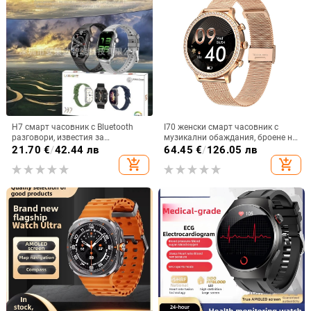
H7 смарт часовник с Bluetooth
I70 женски смарт часовник с
разговори, известия за
музикални обаждания, броене на
съобщения, извит корпус, TFT
стъпки, пулс, кръвно налягане,
21.70
€
/
42.44 лв
64.45
€
/
126.05 лв
дисплей, мониторинг на
мултиспорт, смарт часовник с
add_shopping_cart
add_shopping_cart
сърдечна честота
пръстен