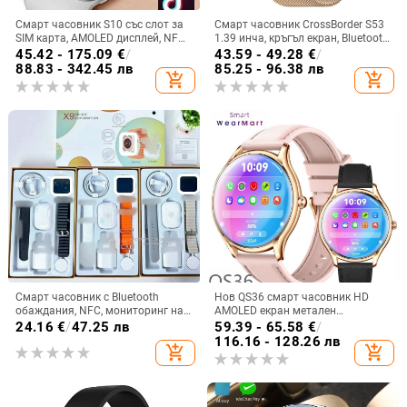
Смарт часовник S10 със слот за
Смарт часовник CrossBorder S53
SIM карта, AMOLED дисплей, NFC,
1.39 инча, кръгъл екран, Bluetooth,
мониторинг на сърдечната
крачкомер, наблюдение на съня,
45.42 - 175.09
€
/
43.59 - 49.28
€
/
честота и камера
кръвно налягане, мулти-спорт,
88.83 - 342.45 лв
85.25 - 96.38 лв
add_shopping_cart
add_shopping_cart
метеорологични условия
Смарт часовник с Bluetooth
Нов QS36 смарт часовник HD
обаждания, NFC, мониторинг на
AMOLED екран метален
сърдечната честота,
ултратънък спортен
24.16
€
/
47.25 лв
59.39 - 65.58
€
/
проследяване на съня и ниво на
здравословен пулс кръв
116.16 - 128.26 лв
add_shopping_cart
add_shopping_cart
кислород в кръвта; комплект със
кислород Bluetooth разговори
заряден кабел и два ремъка