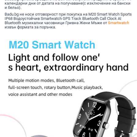
календарни дни от датата на получаване(с изключение на бански
и бельо).
Badu.bg не носи отговорност при покупка на M20 Smart Watch Sports
IP68 Водоустойчив Smartwatch GPS Track Bluetooth Call Clock AI
Bluetooth музикални часовници Гривна Жени Мъже от
Smartwatch
извън формата за поръчка.