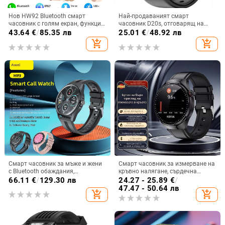
Нов HW92 Bluetooth смарт
Най-продаваният смарт
часовник с голям екран, функция
часовник D20s, отговарящ на
за измерване на пулса,
телефонни обаждания Y68
43.64
€
/
85.35 лв
25.01
€
/
48.92 лв
водоустойчив, спортен, за мъже и
спортна гривна за разговори
add_shopping_cart
add_shopping_cart
жени.
Bluetooth спортен крачкомер
Смарт часовник за мъже и жени
Смарт часовник за измерване на
с Bluetooth обаждания,
кръвно налягане, сърдечна
мултифункционален спортен
честота и кислород в кръвта, NFC
66.11
€
/
129.30 лв
24.27 - 25.89
€
/
дизайн, измерване на сърдечен
плащания и мониторинг на съня
47.47 - 50.64 лв
add_shopping_cart
add_shopping_cart
ритъм, кръвно налягане,
кислород в кръвта и мониторинг
на съня