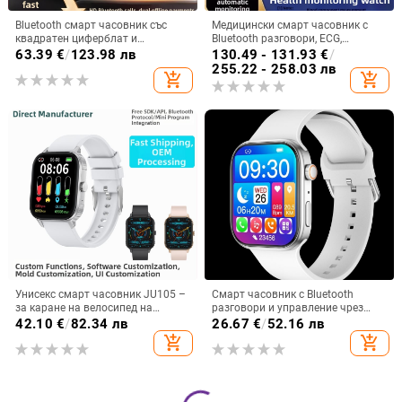
Bluetooth смарт часовник със
Медицински смарт часовник с
квадратен циферблат и
Bluetooth разговори, ECG,
силиконова каишка; мониторинг
измерване на кръвно налягане,
63.39
€
/
123.98 лв
130.49 - 131.93
€
/
на сърдечния ритъм, измерване
пулс и мониторинг на здравето
255.22 - 258.03 лв
add_shopping_cart
add_shopping_cart
на кръвното налягане, кислород
(липиди в кръвта и урикова
в кръвта, следене на съня, броене
киселина)
на крачки
Унисекс смарт часовник JU105 –
Смарт часовник с Bluetooth
за каране на велосипед на
разговори и управление чрез
открито и походи, крачкомер,
докосване (IPS дисплей,
42.10
€
/
82.34 лв
26.67
€
/
52.16 лв
сърдечна честота и кислород в
мониторинг на сърдечната
add_shopping_cart
add_shopping_cart
кръвта, мониторинг на съня
честота, следене на съня, батерия
7–14 дни, силиконов ремък)