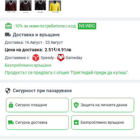
redeem
NEWBG
-10% за нови потребители с код:
local_shipping
Доставка и връщане
Доставка:
16 Август - 23 Август
€
Цена на доставка:
2.51
/
4.91
лв
,
Доставяме с:
Speedy
Sameday
Безпроблемно връщане
Продуктът се предлага с опция "Прегледай преди да купиш".
security
Сигурност при пазаруване
lock
policy
Сигурно плащане
Защита на личните данни
local_shipping
assignment_return
Сигурна доставка
Безпроблемно връщане