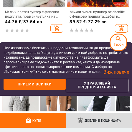
Мъжки плетен суитер с флисова
Мъжки зимен пуловер от chenille
подплата, прав силует, яка на
с флисово подплата, дебел и
риза, дълги ръкави, зимна
топъл, имитация на двупластов
44.76
€
/
87.54 лв
39.52
€
/
77.29 лв
колекция 2025, полиестер 95%
дизайн, свободна кройка, дълги
add_shopping_cart
add_shopping_cart
ръкави, яка на риза
search
Търси
Ние използваме бисквитки и подобни технологии, за да предоставяме и
подобряваме нашата Услуга, да ви осигурим най-доброто потребителско
изживяване, да поддържаме сигурността на платформата, да
персонализираме съдържанието и рекламите, както и да измерваме
ефективността на нашите маркетингови кампании. С избора на
Виж повече
„Приемам всички“ вие се съгласявате ние и нашите доверени партньори
да съхраняваме бисквитки и подобни технологии на вашето устройство
за рекламни и аналитични цели. Можете по всяко време да управлявате
УПРАВЛЯВАЙ
ПРИЕМИ ВСИЧКИ
своите предпочитания, като натиснете „Управлявай предпочитанията“.
ПРЕДПОЧИТАНИЯТА
За повече информация, моля, вижте нашата
Политика за защита на
данните
.
Пуловер от мохер и вълна,
Мъжки есенно-зимен пуловер с
кръгло деколте, свободен силует,
дълъг ръкав и полувисока яка,
карета и райета, 100% вълна
жакардови букви, мъжки топъл
141.33
€
/
276.42 лв
40.76
€
/
79.72 лв
ежедневен пуловер
add_shopping_cart
add_shopping_cart
local_mall
add_shopping_cart
КУПИ
ДОБАВИ В КОШНИЦАТА