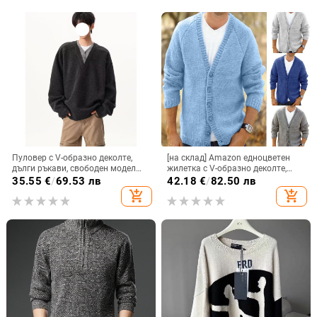
Пуловер с V-образно деколте,
[на склад] Amazon едноцветен
дълги ръкави, свободен модел
жилетка с V-образно деколте,
(Синтетична смес; 100%
ежедневен есенно-зимен плетен
35.55
€
/
69.53 лв
42.18
€
/
82.50 лв
полиестер)
мъжки жилетка с копчета,
add_shopping_cart
add_shopping_cart
едноцветен