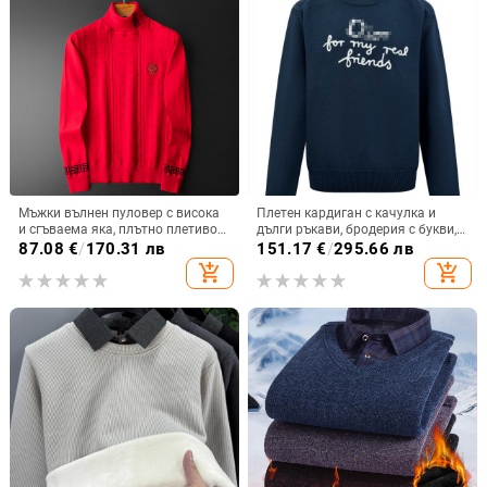
Мъжки вълнен пуловер с висока
Плетен кардиган с качулка и
и сгъваема яка, плътно плетиво
дълги ръкави, бродерия с букви,
73088
100% вълна, свободна кройка,
87.08
€
/
170.31 лв
151.17
€
/
295.66 лв
кръгло деколте.
add_shopping_cart
add_shopping_cart