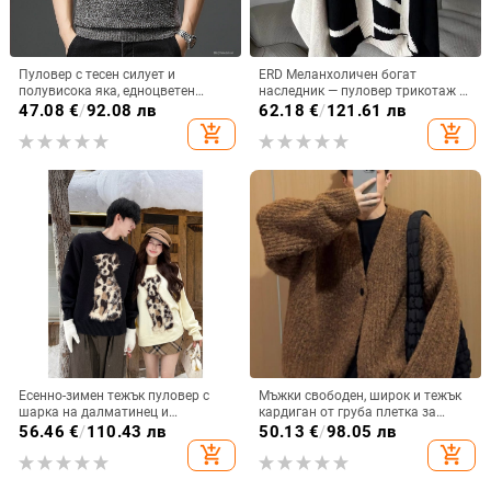
Пуловер с тесен силует и
ERD Меланхоличен богат
полувисока яка, едноцветен
наследник — пуловер трикотаж с
плетен модел — топъл базов
разкъсан силует, къс и широк,
47.08
€
/
92.08 лв
62.18
€
/
121.61 лв
слой, универсален мъжки стил,
свободна кройка, унисекс
add_shopping_cart
add_shopping_cart
плюс размер
Есенно-зимен тежък пуловер с
Мъжки свободен, широк и тежък
шарка на далматинец и
кардиган от груба плетка за
изкуствена козина, кръгло
пролет и есен
56.46
€
/
110.43 лв
50.13
€
/
98.05 лв
деколте, жакард, плетен
add_shopping_cart
add_shopping_cart