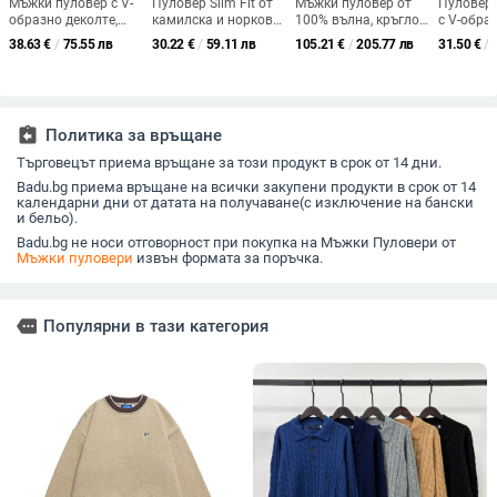
Мъжки пуловер с V-
Пуловер Slim Fit от
Мъжки пуловер от
Пуловер 
образно деколте,
камилска и норкова
100% вълна, кръгло
с V-обра
дебелен плетен
вълна, полувисока
деколте, свободен
мъжки, в
38.63
€
/
75.55 лв
30.22
€
/
59.11 лв
105.21
€
/
205.77 лв
31.50
€
/
модел, дълъг ръкав,
яка, дебело плетиво,
силует, диамантен
модел, д
каре шарка
дълги ръкави, средна
мотив, есен 2025
средна д
дължина 65–80 см
есенно-з
синтетич
акрил
assignment_return
Политика за връщане
Търговецът приема връщане за този продукт в срок от 14 дни.
Badu.bg приема връщане на всички закупени продукти в срок от 14
календарни дни от датата на получаване(с изключение на бански
и бельо).
Badu.bg не носи отговорност при покупка на Мъжки Пуловери от
Мъжки пуловери
извън формата за поръчка.
more
Популярни в тази категория