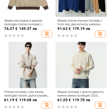
Зимен нов мъжки и дамски
Мъжки плетен вълнен пуловер с
свободен плетен пуловер с
поло яка, две копчета, кабелно
кръгло деколте, планински ретро,
плетиво, дълги ръкави, тънък
76.37
€
/
149.37 лв
91.62
€
/
179.19 лв
едноцветен, модерен пуловер
силует, нов модел 2025
add_shopping_cart
add_shopping_cart
Плетен пуловер с яка Хенли,
Мъжки пуловер с кръгло деколте,
свободен силует, дълги ръкави,
есенно-зимна колекция 2025,
нейлонова смес, акрил 50%
едноцветен, свободен силует,
61.19
€
/
119.68 лв
61.20
€
/
119.70 лв
ежедневен топъл базов слой
add_shopping_cart
add_shopping_cart