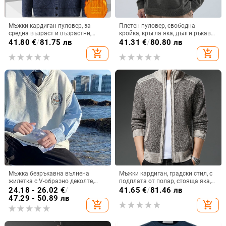
Мъжки кардиган пуловер, за
Плетен пуловер, свободна
средна възраст и възрастни,
кройка, кръгла яка, дълги ръкави,
подплатен с флис, дебел и топъл
жакардова шарка, полиестер 90%
41.80
€
/
81.75 лв
41.31
€
/
80.80 лв
add_shopping_cart
add_shopping_cart
Мъжка безръкавна вълнена
Мъжки кардиган, градски стил, с
жилетка с V-образно деколте,
подплата от полар, стояща яка,
свободен силует, 30–35% вълна
смес от химически влакна,
24.18 - 26.02
€
/
41.65
€
/
81.46 лв
полиестерна плетка
47.29 - 50.89 лв
add_shopping_cart
add_shopping_cart