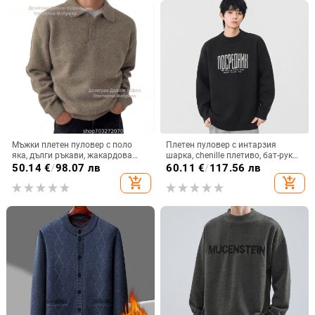
Мъжки плетен пуловер с поло
Плетен пуловер с интарзия
яка, дълги ръкави, жакардова
шарка, chenille плетиво, бат-рукав
шарка, полиестерна смес 70%
дизайн, винилон влакна
50.14
€
/
98.07 лв
60.11
€
/
117.56 лв
add_shopping_cart
add_shopping_cart