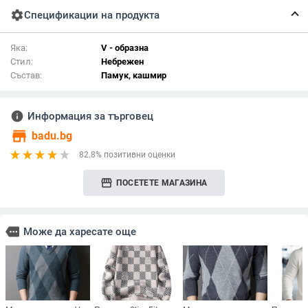
settings
Спецификации на продукта
Яка:
V - образна
Стил:
Небрежен
Състав:
Памук, кашмир
info
Информация за търговец
store
badu.bg
82.8% позитивни оценки
storefront
ПОСЕТЕТЕ МАГАЗИНА
more
Може да харесате още