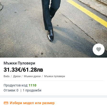
favorite
Мъжки Пуловери
31.33
€
/
61.28
лв
Badu
Дрехи
Мъжки дрехи
Мъжки пуловери
Продуктов код:
1110
Отзиви:
0
|
1
продажби
straighten
Избери модел или размер