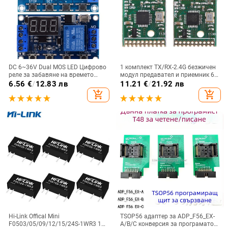
DC 6~36V Dual MOS LED Цифрово
1 комплект TX/RX-2.4G безжичен
реле за забавяне на времето
модул предавател и приемник 6-
Цикъл на задействане на
канално дистанционно
6.56
€
/
12.83 лв
11.21
€
/
21.92 лв
закъснението на таймера
управление приемо-
add_shopping_cart
add_shopping_cart
Превключвател на платката
предавателна платка комплект
Модул за управление на времето
Направи си сам
Направи си сам
Hi-Link Offical Mini
TSOP56 адаптер за ADP_F56_EX-
F0503/05/09/12/15/24S-1WR3 1W
A/B/C конверсия за програматор