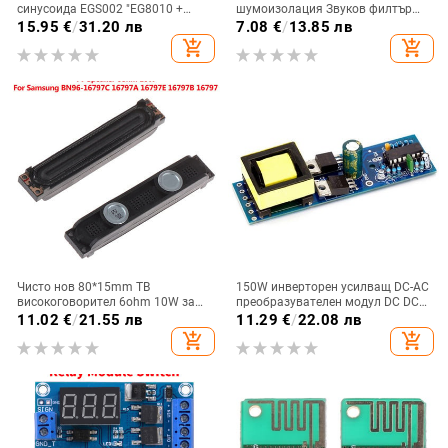
синусоида EGS002 "EG8010 +
шумоизолация Звуков филтър
IR2110" драйвер + LCD модул
Намаляване на шума Акустичен
15.95
€
/
31.20 лв
7.08
€
/
13.85 лв
Dropship
аудио стерео супресор за
add_shopping_cart
add_shopping_cart
заземяване
Чисто нов 80*15mm ТВ
150W инверторен усилващ DC-AC
високоговорител 6ohm 10W за
преобразувателен модул DC DC
Samsung BN96-16797C 16797A
12V към 220V усилващ модул
11.02
€
/
21.55 лв
11.29
€
/
22.08 лв
16797E 16797B 16797
мощност инвертор
add_shopping_cart
add_shopping_cart