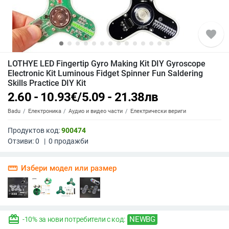
favorite
LOTHYE LED Fingertip Gyro Making Kit DIY Gyroscope
Electronic Kit Luminous Fidget Spinner Fun Saldering
Skills Practice DIY Kit
2.60 - 10.93
€
/
5.09 - 21.38
лв
Badu
Електроника
Аудио и видео части
Електрически вериги
Продуктов код:
900474
Отзиви:
0
|
0
продажби
straighten
Избери модел или размер
redeem
NEWBG
-10% за нови потребители с код: