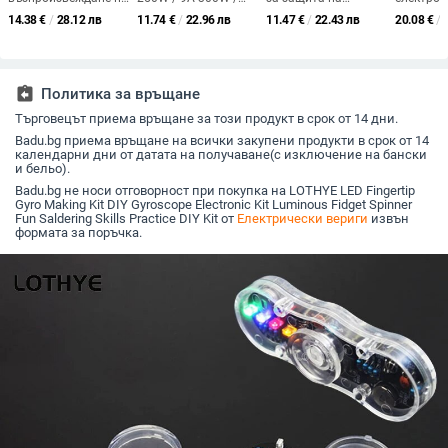
глас MP3 музикален
300W 20A / 400W
високоговорителите
Аудиофи
14.38
€
/
28.12 лв
11.74
€
/
22.96 лв
11.47
€
/
22.43 лв
20.08
€
/
плейър 5W Сериен
15A / 600W 10A
Комплект
субуфер 
контрол на
Усилващ
компоненти Направи
за усилв
възпроизвеждането
преобразувател,
си сам за стерео
мощност
на MP3 за arduino
понижаващ
аудио платка за
TDA2030
Аксесоари DY-SV8F
преобразувател,
защита на
15W+15W
assignment_return
Политика за връщане
Dropship
захранващ модул
високоговорителите
си сам к
Търговецът приема връщане за този продукт в срок от 14 дни.
Забавяне при
запоява
стартиране DC
Badu.bg приема връщане на всички закупени продукти в срок от 14
Protect Kit
календарни дни от датата на получаване(с изключение на бански
и бельо).
Badu.bg не носи отговорност при покупка на LOTHYE LED Fingertip
Gyro Making Kit DIY Gyroscope Electronic Kit Luminous Fidget Spinner
Fun Saldering Skills Practice DIY Kit от
Електрически вериги
извън
формата за поръчка.