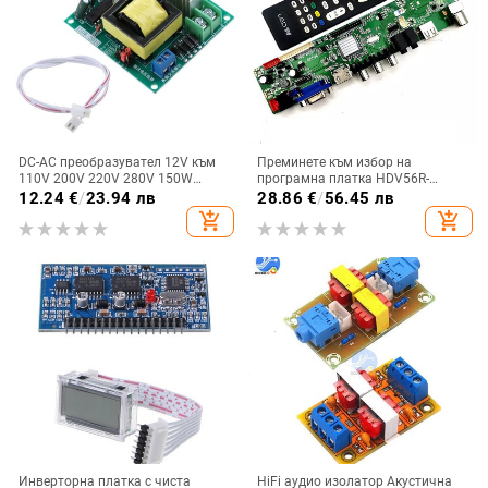
DC-AC преобразувател 12V към
Преминете към избор на
110V 200V 220V 280V 150W
програмна платка HDV56R-
инвертор Boost Board Dropship
ASV3.0 LCD телевизор без
12.24
€
/
23.94 лв
28.86
€
/
56.45 лв
драйвери дънна платка HDVX9
add_shopping_cart
add_shopping_cart
контролна платка 03
Инверторна платка с чиста
HiFi аудио изолатор Акустична