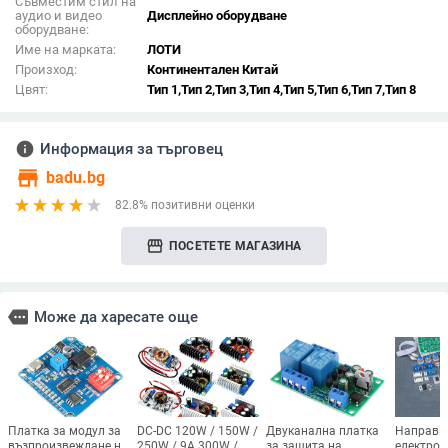
Съвместим стил на
аудио и видео
Дисплейно оборудване
оборудване:
Име на марката:
ЛОТИ
Произход:
Континентален Китай
Цвят:
Тип 1,Тип 2,Тип 3,Тип 4,Тип 5,Тип 6,Тип 7,Тип 8
info
Информация за търговец
store
badu.bg
82.8% позитивни оценки
storefront
ПОСЕТЕТЕ МАГАЗИНА
more
Може да харесате още
Платка за модул за
DC-DC 120W / 150W /
Двуканална платка
Направи 
възпроизвеждане на
250W / 9A 300W /
за защита на
електрон