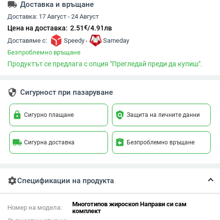
local_shipping
Доставка и връщане
Доставка:
17 Август - 24 Август
€
Цена на доставка:
2.51
/
4.91
лв
,
Доставяме с:
Speedy
Sameday
Безпроблемно връщане
Продуктът се предлага с опция "Прегледай преди да купиш".
security
Сигурност при пазаруване
lock
policy
Сигурно плащане
Защита на личните данни
local_shipping
assignment_return
Сигурна доставка
Безпроблемно връщане
settings
Спецификации на продукта
Многотипов жироскоп Направи си сам
Номер на модела:
комплект