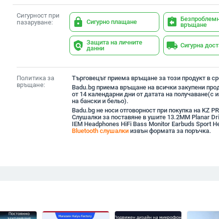
Сигурност при
Безпроблем
lock
assignment_return
Сигурно плащане
пазаруване:
връщане
Защита на личните
policy
local_shipping
Сигурна дос
данни
Политика за
Търговецът приема връщане за този продукт в сро
връщане:
Badu.bg приема връщане на всички закупени прод
от 14 календарни дни от датата на получаване(с
на бански и бельо).
Badu.bg не носи отговорност при покупка на KZ PR
Слушалки за поставяне в ушите 13.2MM Planar Dri
IEM Headphones HiFi Bass Monitor Earbuds Sport H
Bluetooth слушалки
извън формата за поръчка.