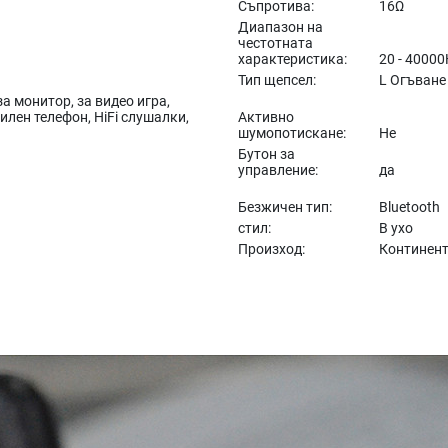
Съпротива:
16Ω
Диапазон на
честотната
характеристика:
20 - 4000
Тип щепсел:
L Огъване
за монитор, за видео игра,
лен телефон, HiFi слушалки,
Активно
шумопотискане:
Не
Бутон за
управление:
да
Безжичен тип:
Bluetooth
стил:
В ухо
Произход:
Континент