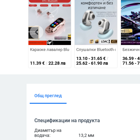
chevron_left
Караоке лавалер Bluetooth ушни слушалки с клип за ухо 
Слушалки Bluetooth с костна про
Безжични
13.10 - 31.65
€
/
36.59 - 
11.39
€
/
22.28 лв
25.62 - 61.90 лв
71.56 - 
Общ преглед
Спецификации на продукта
Диаметър на
водача:
13,2 мм