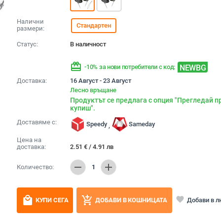
Налични
Стандартен
размери:
Статус:
В наличност
redeem
NEWBG
-10% за нови потребители с код:
Доставка:
16 Август - 23 Август
Лесно връщане
Продуктът се предлага с опция "Прегледай п
купиш".
Доставяме с:
Speedy
Sameday
,
Цена на
доставка:
2.51
€
/
4.91
лв
remove
add
Количество:
1
local_mall
add_shopping_cart
favorite
Добави в 
КУПИ СЕГА
ДОБАВИ В КОШНИЦАТА