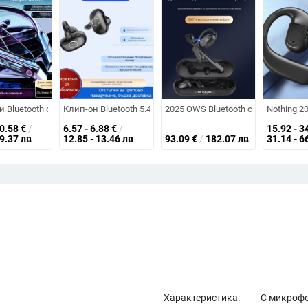
– Bluetooth 6.0, двойно свързване, поддръжка за карта памет, ревербер
водимост - клип-он, извън ухото, шумозаглушаване, живот на батерията 
 Bluetooth слушалки с neckband — Bluetooth 5.4, обхват 10 м, живот на ба
Клип-он Bluetooth 5.4 спортни слушалки със полу-вътреше
2025 OWS Bluetooth слушалки с к
Nothing 2
40.58
€
/
6.57 - 6.88
€
/
15.92 - 3
79.37 лв
12.85 - 13.46 лв
93.09
€
/
182.07 лв
31.14 - 6
Характеристика:
С микрофо