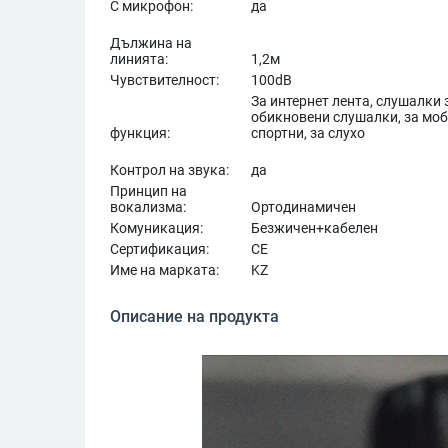
С микрофон:
да
Дължина на
линията:
1,2м
Чувствителност:
100dB
За интернет лента, слушалки 
обикновени слушалки, за моби
функция:
спортни, за слухо
Контрол на звука:
да
Принцип на
вокализма:
Ортодинамичен
Комуникация:
Безжичен+кабелен
Сертификация:
CE
Име на марката:
KZ
Описание на продукта