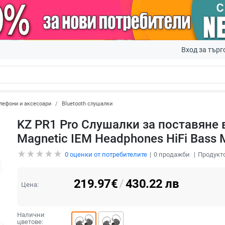
Вход за търг
лефони и аксесоари
Bluetooth слушалки
KZ PR1 Pro Слушалки за поставяне в
Magnetic IEM Headphones HiFi Bass M
0
оценки от потребителите
0
продажби
Продукто
219.97
€
/
430.22
лв
Цена:
Налични
цветове: