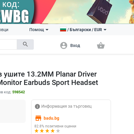
овци
Помощ
/
Български
/
EUR
search
account_circle
shopping_basket
Вход
 ушите 13.2MM Planar Driver
onitor Earbuds Sport Headset
в код:
598542
info
Информация за търговец
store
badu.bg
82.8% позитивни оценки