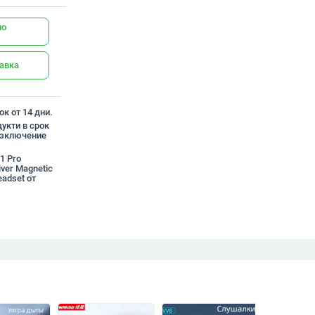
но
тавка
к от 14 дни.
укти в срок
 изключение
1 Pro
ver Magnetic
eadset от