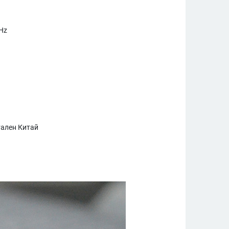
0Hz
ален Китай