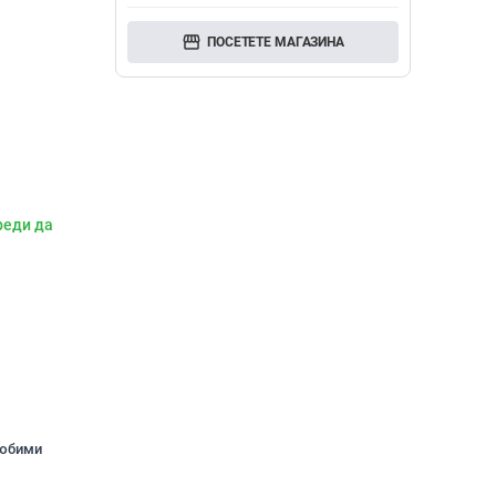
storefront
ПОСЕТЕТЕ МАГАЗИНА
реди да
любими