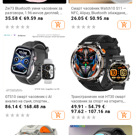
Zw73 Bluetooth умни часовник за
Смарт часовник Watch10 S11 —
разговори, 1.96-инчов дисплей, AI
NFC, Alipay, Bluetooth обаждане,
гласов асистент, мониторинг на
мониторинг на сърдечния ритъм
35.58
€
/
69.59 лв
26.05
€
/
50.95 лв
кислород в кръвта, измерване на
и съня
add_shopping_cart
add_shopping_cart
сърдечен ритъм, кръвно
налягане, проследяване на съня,
силиконов каишка, квадратен
циферблат
GTS10 смарт часовник с AI
Трансграничен нов HT30 смарт
анализ на съня, спортен
часовник за спорт на открито,
часовник, измерване на сърдечен
водоустойчив, Bluetooth
86.14
€
/
168.48 лв
49.91 - 54.79
€
/
ритъм и кислород в кръвта,
разговори, 1.7 голям екран, пулс,
97.62 - 107.16 лв
add_shopping_cart
add_shopping_cart
AMOLED дисплей
кръвен кислород, LED светлина