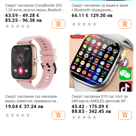
Смарт часовник CrossBorder S53
Смарт часовник за мъже и жени
1.39 инча, кръгъл екран, Bluetooth,
с Bluetooth обаждания,
крачкомер, наблюдение на съня,
мултифункционален спортен
43.59 - 49.28
€
/
66.11
€
/
129.30 лв
кръвно налягане, мулти-спорт,
дизайн, измерване на сърдечен
85.25 - 96.38 лв
add_shopping_cart
add_shopping_cart
метеорологични условия
ритъм, кръвно налягане,
кислород в кръвта и мониторинг
на съня
Смарт часовник със сензорен
Смарт часовник S10 със слот за
екран, известия, приемане на
SIM карта, AMOLED дисплей, NFC,
обаждания, мониторинг на съня,
мониторинг на сърдечната
19.04
€
/
37.24 лв
45.42 - 175.09
€
/
спортен педометър
честота и камера
88.83 - 342.45 лв
add_shopping_cart
add_shopping_cart