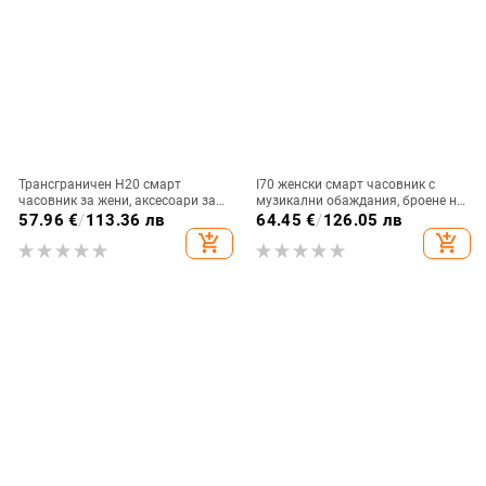
Трансграничен H20 смарт
I70 женски смарт часовник с
часовник за жени, аксесоари за
музикални обаждания, броене на
здраве, обаждане на сън,
стъпки, пулс, кръвно налягане,
57.96
€
/
113.36 лв
64.45
€
/
126.05 лв
наблюдение на физиологичния
мултиспорт, смарт часовник с
add_shopping_cart
add_shopping_cart
цикъл на жените, носене на
пръстен
часовник