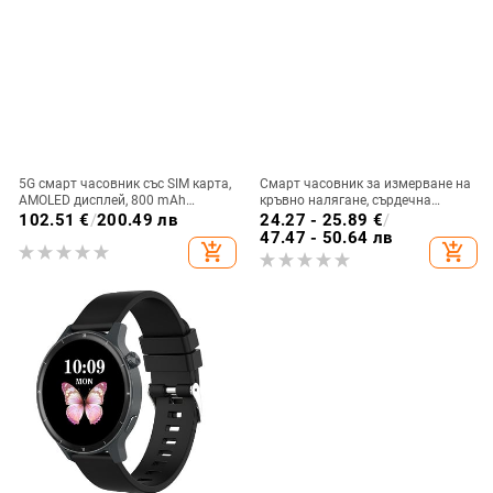
5G смарт часовник със SIM карта,
Смарт часовник за измерване на
AMOLED дисплей, 800 mAh
кръвно налягане, сърдечна
батерия, NFC и мониторинг на
честота и кислород в кръвта, NFC
102.51
€
/
200.49 лв
24.27 - 25.89
€
/
сърдечната честота
плащания и мониторинг на съня
47.47 - 50.64 лв
add_shopping_cart
add_shopping_cart