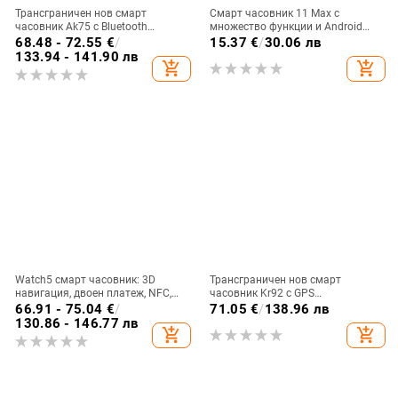
Трансграничен нов смарт
Смарт часовник 11 Max с
часовник Ak75 с Bluetooth
множество функции и Android
обаждане, измерване на пулса,
съвместимост
68.48 - 72.55
€
/
15.37
€
/
30.06 лв
кръвен кислород, кръвно
133.94 - 141.90 лв
add_shopping_cart
add_shopping_cart
налягане, външен, тристранен,
мъжки фото часовник
Watch5 смарт часовник: 3D
Трансграничен нов смарт
навигация, двоен платеж, NFC,
часовник Kr92 с GPS
магнитно зареждане, измерване
позициониране, Ai Dial, гласов
66.91 - 75.04
€
/
71.05
€
/
138.96 лв
на сърдечен ритъм
асистент, LED светлина, компас,
130.86 - 146.77 лв
add_shopping_cart
add_shopping_cart
мъжка гривна