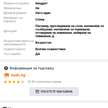
Форма на екрана:
Квадрат
Механизъм:
Не
Мрежов режим:
Нито един
Материал на
Сплав
корпуса:
Пасомер, проследяване на съня, напомняне за
съобщения, напомняне за повикване,
функция:
отговаряне на повикване, набиране на
повикване, д
Възрастова група на
Възрастен
приложението:
Съвместимост:
Всички съвместими
Тъч скрийн:
ДА
info
Информация за търговец
store
badu.bg
82.8% позитивни оценки
storefront
ПОСЕТЕТЕ МАГАЗИНА