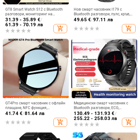
GT8 Smart Watch S12 с Bluetooth
Нов смарт часовник I179 с
разговори, мониторинг на
Bluetooth разговори, пулс, кръв,
сърдечния ритъм, водоустойчив,
кислород, музика, броене на
31.39 - 35.89
€
/
49.65
€
/
97.11 лв
TFT дисплей, магнитно
крачки, спортен смарт часовник
61.39 - 70.19 лв
add_shopping_cart
add_shopping_cart
зареждане
GT4Pro смарт часовник с офлайн
Медицински смарт часовник с
плащане, NFC функция,
Bluetooth разговори, ECG,
мониторинг на сърдечната
измерване на кръвно налягане,
41.74
€
/
81.64 лв
130.49 - 131.93
€
/
честота, мониторинг на съня,
пулс и мониторинг на здравето
255.22 - 258.03 лв
add_shopping_cart
add_shopping_cart
Bluetooth обаждания
(липиди в кръвта и урикова
киселина)