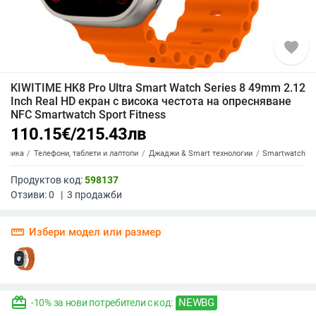
favorite
KIWITIME HK8 Pro Ultra Smart Watch Series 8 49mm 2.12
Inch Real HD екран с висока честота на опресняване
NFC Smartwatch Sport Fitness
110.15
€
/
215.43
лв
роника
Телефони, таблети и лаптопи
Джаджи & Smart технологии
Smartwatch
Продуктов код:
598137
Отзиви:
0
|
3
продажби
straighten
Избери модел или размер
redeem
NEWBG
-10% за нови потребители с код: