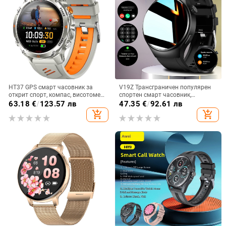
HT37 GPS смарт часовник за
V19Z Трансграничен популярен
открит спорт, компас, висотомер
спортен смарт часовник,
и барометр, водоустойчив до 30
отговарящ на повиквания, пулс,
63.18
€
/
123.57 лв
47.35
€
/
92.61 лв
м, батерия 7–14 дни
кръвно налягане, сън, снимане и
add_shopping_cart
add_shopping_cart
колоездене