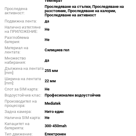
температ
Проследяване на стъпки, Проследяване на
Проследена
разстояние, Проследяване на калории,
активност:
Проследяване на активност
Подвижна лента:
да
Налично изтегляне
Не
на ПРИЛОЖЕНИЕ:
Разглобяема
Не
батерия:
Материал на
Силициев гел
лентата:
Множество
да
набирания:
Дължина на лентата
255 мм
[mm]:
Ширина на лентата
22 мм
[mm]:
Слот за SIM карта:
Не
Водоустойчив клас:
Професионален водоустойчив
Производител на
Mediatek
процесора:
Задна камера:
Нито един
Налична SIM карта:
Не
Капацитет на
300-450mah
батерията:
Тип движение:
Електронен