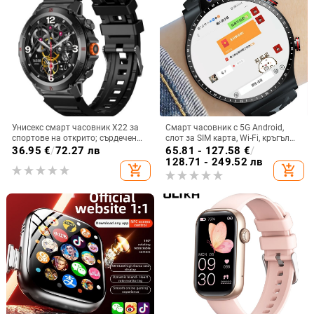
Унисекс смарт часовник X22 за
Смарт часовник с 5G Android,
спортове на открито; сърдечен
слот за SIM карта, Wi-Fi, кръгъл
ритъм, кръвно налягане, сън,
циферблат, камера и мониторинг
36.95
€
/
72.27 лв
65.81 - 127.58
€
/
кръвно кислород, Bluetooth
на сърдечния ритъм
128.71 - 249.52 лв
add_shopping_cart
add_shopping_cart
обаждания