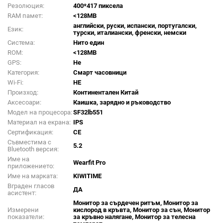
Резолюция:
400*417 пиксела
RAM памет:
<128MB
английски, руски, испански, португалски,
Език:
турски, италиански, френски, немски
Система:
Нито един
ROM:
<128MB
GPS:
Не
Категория:
Смарт часовници
Wi-Fi:
НЕ
Произход:
Континентален Китай
Аксесоари:
Каишка, зарядно и ръководство
Модел на процесора:
SF32lb551
Материал на екрана:
IPS
Сертификация:
CE
Съвместима с
5.2
Bluetooth версия:
Име на
Wearfit Pro
приложението:
Име на марката:
KIWITIME
Вграден гласов
ДА
асистент:
Монитор за сърдечен ритъм, Монитор за
Измерени
кислород в кръвта, Монитор за сън, Монитор
показатели:
за кръвно налягане, Монитор за телесна