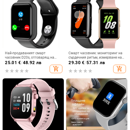
Най-продаваният смарт
Смарт часовник: мониторинг на
часовник D20s, отговарящ на
сърдечния ритъм, измерване на
телефонни обаждания Y68
кислород в кръвта, проследяване
25.01
€
/
48.92 лв
29.30
€
/
57.31 лв
спортна гривна за разговори
на съня, Bluetooth разговори,
add_shopping_cart
add_shopping_cart
Bluetooth спортен крачкомер
водоустойчив