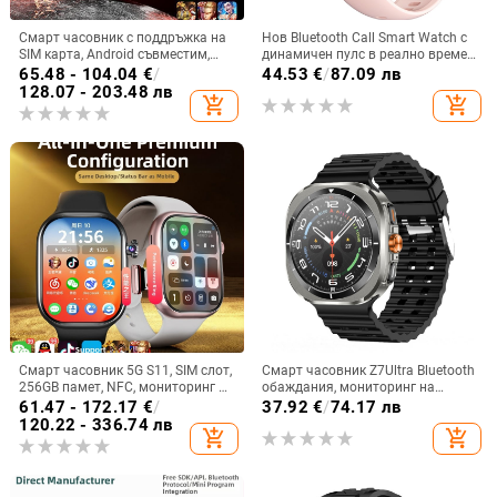
Смарт часовник с поддръжка на
Нов Bluetooth Call Smart Watch с
SIM карта, Android съвместим,
динамичен пулс в реално време,
Bluetooth, IPS дисплей, 7–14 дни
многофункционална спортна
65.48 - 104.04
€
/
44.53
€
/
87.09 лв
живот на батерията
умна гривна за женско здраве
128.07 - 203.48 лв
add_shopping_cart
add_shopping_cart
Смарт часовник 5G S11, SIM слот,
Смарт часовник Z7Ultra Bluetooth
256GB памет, NFC, мониторинг на
обаждания, мониторинг на
сърдечната честота
сърдечен ритъм, кръвно
61.47 - 172.17
€
/
37.92
€
/
74.17 лв
налягане, следене на съня и
120.22 - 336.74 лв
add_shopping_cart
add_shopping_cart
водоустойчив