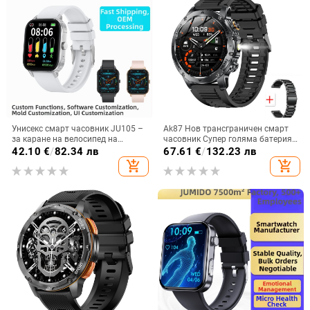
Унисекс смарт часовник JU105 –
Ak87 Нов трансграничен смарт
за каране на велосипед на
часовник Супер голяма батерия
открито и походи, крачкомер,
1000 Mah с висока разделителна
42.10
€
/
82.34 лв
67.61
€
/
132.23 лв
сърдечна честота и кислород в
способност, мъжки спортен
add_shopping_cart
add_shopping_cart
кръвта, мониторинг на съня
часовник за външна употреба с
двойна каишка