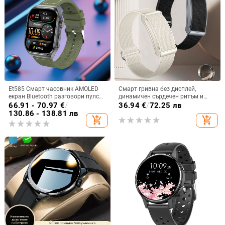
Et585 Смарт часовник AMOLED
Смарт гривна без дисплей,
екран Bluetooth разговори пулс
динамичен сърдечен ритъм и
сън крачкомер спортен часовник
телесна температура,
66.91 - 70.97
€
/
36.94
€
/
72.25 лв
гривна трансграничен
мониторинг на съня,
130.86 - 138.81 лв
add_shopping_cart
add_shopping_cart
водоустойчива до 30 м, живот на
батерията до 21 дни