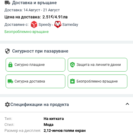
local_shipping
Доставка и връщане
Доставка:
14 Август - 21 Август
€
Цена на доставка:
2.51
/
4.91
лв
,
Доставяме с:
Speedy
Sameday
Безпроблемно връщане
security
Сигурност при пазаруване
lock
policy
Сигурно плащане
Защита на личните данни
local_shipping
assignment_return
Сигурна доставка
Безпроблемно връщане
settings
Спецификации на продукта
Тип:
На китката
Стил:
Мода
Размер на дисплея:
2,12-инчов голям екран