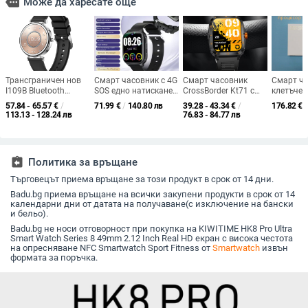
more
Може да харесате още
Трансграничен нов
Смарт часовник с 4G
Смарт часовник
Смарт ча
I109B Bluetooth
SOS едно натискане
CrossBorder Kt71 с
клетъчен
разговор Сърдечен
на повикване,
мониторинг на
AMOLED 
57.84 - 65.57
€
/
71.99
€
/
140.80 лв
39.28 - 43.34
€
/
176.82
€
/
ритъм Кръвно
измерване на кръвно
пулса, Bluetooth
отключва
113.13 - 128.24 лв
76.83 - 84.77 лв
налягане
налягане, сърдечна
разговори, набиране,
SIM слот
Мониторинг на
честота, SpO2 и
броене на крачки,
здравето Женско
водоустойчив.
мултиспортни
здраве Мулти-Спорт
режими и
assignment_return
Политика за връщане
Смарт часовник
многофункционален
спортен часовник
Търговецът приема връщане за този продукт в срок от 14 дни.
Badu.bg приема връщане на всички закупени продукти в срок от 14
календарни дни от датата на получаване(с изключение на бански
и бельо).
Badu.bg не носи отговорност при покупка на KIWITIME HK8 Pro Ultra
Smart Watch Series 8 49mm 2.12 Inch Real HD екран с висока честота
на опресняване NFC Smartwatch Sport Fitness от
Smartwatch
извън
формата за поръчка.