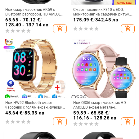
Нов смарт часовник AK59 с
Смарт часовник F310 с ECG,
Bluetooth разговори, HD AMLOED
мониторинг на сърдечен ритъм,
екран, пулс, кръвно налягане,
кръвно налягане, кислород в
65.65 - 70.12
€
/
175.09
€
/
342.45 лв
кръвен кислород, спортен смарт
кръвта и следене на съня
128.40 - 137.14 лв
add_shopping_cart
add_shopping_cart
часовник
Нов HW92 Bluetooth смарт
Нов QS36 смарт часовник HD
часовник с голям екран, функция
AMOLED екран метален
за измерване на пулса,
ултратънък спортен
43.64
€
/
85.35 лв
59.39 - 65.58
€
/
водоустойчив, спортен, за мъже и
здравословен пулс кръв
116.16 - 128.26 лв
add_shopping_cart
add_shopping_cart
жени.
кислород Bluetooth разговори