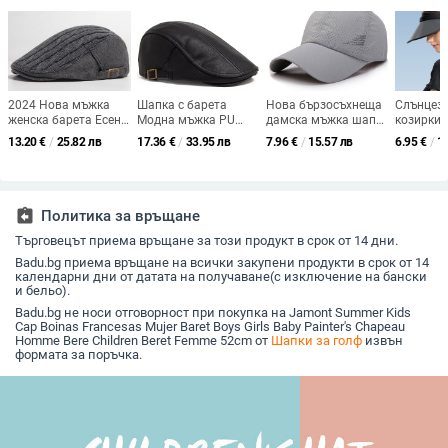
2024 Нова мъжка
Шапка с барета
Нова бързосъхнеща
Слънцез
женска барета Есен и
Модна мъжка PU
дамска мъжка шапка
козирки 
зима Удебелени
кожа Ретро шапка в
за голф за риболов,
жени Тен
13.20
€
/
25.82 лв
17.36
€
/
33.95 лв
7.96
€
/
15.57 лв
6.95
€
/
1
топли плетени
британски стил
лятна външна шапка
Ходене 
барети Модна мека
Есенна и зимна
за слънце,
момиче 
горна част Мъжка
дебела ежедневна
регулируема унисекс
Дишаща 
шапка за
шапка
бейзболна шапка
Слънцез
вестникарче
шапка M
assignment_return
Политика за връщане
Ежедневна шапка за
плетене на една кука
Търговецът приема връщане за този продукт в срок от 14 дни.
Badu.bg приема връщане на всички закупени продукти в срок от 14
календарни дни от датата на получаване(с изключение на бански
и бельо).
Badu.bg не носи отговорност при покупка на Jamont Summer Kids
Cap Boinas Francesas Mujer Baret Boys Girls Baby Painter's Chapeau
Homme Bere Children Beret Femme 52cm от
Шапки за голф
извън
формата за поръчка.