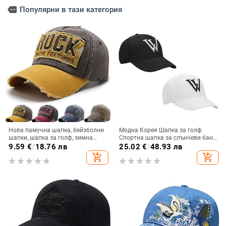
more
Популярни в тази категория
Нова памучна шапка, бейзболни
Модна Корея Шапка за голф
шапки, шапка за голф, зимна
Спортна шапка за слънчеви бани
шапка, шапка, хип-хоп вталена
Бейзболна шапка Спортни шапки
9.59
€
/
18.76 лв
25.02
€
/
48.93 лв
шапка, мъжка, дамска шапка,
на открито Аксесоари за мъже,
add_shopping_cart
add_shopping_cart
шапка на открито, есен, лято
жени