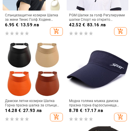
Слънцезащитни козирки Шапка
PGM Шапки за голф Регулируеми
за жени Тенис Голф Ходене
шапки Спорт на открито
Бейзболно момиче Empty Top
Колоездене Туристическа шапка
6.95
€
/
13.59 лв
42.52
€
/
83.16 лв
Дишаща Empty Top
за момче момиче
add_shopping_cart
add_shopping_cart
Слънцезащитна шапка MC889
Ветроустойчиви памучни бели
шапки MZ034
Дамски летни козирки Шапка
Модна голяма мъжка дамска
Горна празна шапка за слънце
празна горна бързосъхнеща
Шапка с широка голяма
шапка за голф на открито с
14.28
€
/
27.93 лв
8.78
€
/
17.17 лв
периферия Плажна шапка
прости букви, дишаща бейзболна
add_shopping_cart
add_shopping_cart
Сламени шапки Плажни шапки с
шапка със слънцезащитен
UV защита
сенник, спортна шапка за слънце