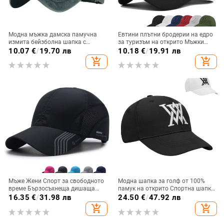
Модна мъжка дамска памучна
Евтини плътни бродерии на едро
измита бейзболна шапка с
за туризъм на открито Мъжки
голяма глава, едноцветна двойка
момчета Мъжки бейзболни
10.07
€
/
19.70 лв
10.18
€
/
19.91 лв
шапка с патешки език Светлинна
шапки Шапка за голф Пътуване
add_shopping_cart
add_shopping_cart
дъска Слънчева шапка Шапки за
Унисекс Женски момичета
голф Мъжки шапки
Бейзболни шапки
Мъже Жени Спорт за свободното
Модна шапка за голф от 100%
време Бързосъхнеща дишаща
памук на открито Спортна шапка
бейзболна шапка Мъжки нюанс
за слънце, бейзболна шапка
16.35
€
/
31.98 лв
24.50
€
/
47.92 лв
Модна водоустойчива
Спортни шапки на открито
add_shopping_cart
add_shopping_cart
абсорбираща потта Уютна лека
Аксесоари за мъже, жени
шапка за голф E73