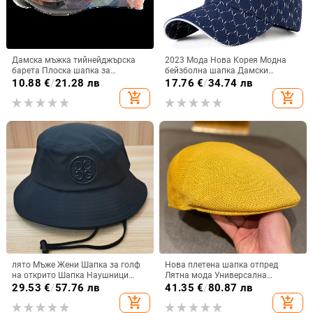
Дамска мъжка тийнейджърска
2023 Мода Нова Корея Модна
барета Плоска шапка за
бейзболна шапка Дамски
вестникарче Регулируема
ежедневни шапки за слънце
10.88
€
/
21.28 лв
17.76
€
/
34.74 лв
ирландска таксиметрова шапка
Мъжки висококачествени шапки
add_shopping_cart
add_shopping_cart
Гетсби Дишаща шапка за
за голф 55-61 см
шофиране за лов
лято Мъже Жени Шапка за голф
Нова плетена шапка отпред
на открито Шапка Наушници
Лятна мода Универсална
Шапки за коне
дишаща дамска барета Пролет и
29.53
€
/
57.76 лв
41.35
€
/
80.87 лв
есен Street Shot Едноцветна
add_shopping_cart
add_shopping_cart
шапка Мъжки шапки