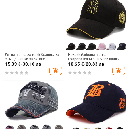
Лятна шапка за голф Козирки за
Нова бейзболна шапка
слънце Шапки за бягане
Очарователни слънчеви шапки
Регулируеми дамски шапки за
Риболовна шапка за мъже, жени,
15.39
€
/
30.10 лв
10.65
€
/
20.83 лв
слънце UV защита Жени Мъже
унисекс-тийнейджъри, бродирани
add_shopping_cart
add_shopping_cart
Празни горнища Спортна шапка
плоски шапки, хип-хоп готини
за плаж/тенис
шапки