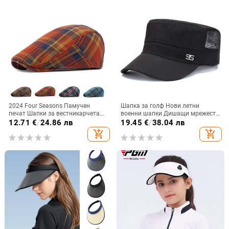
2024 Four Seasons Памучен
Шапка за голф Нови летни
печат Шапки за вестникарчета
военни шапки Дишащи мрежести
Плоска шапка с върхове Шапки с
шапки с плосък връх Мъже Жени
12.71
€
/
24.86 лв
19.45
€
/
38.04 лв
барети за мъже и жени 161
Унисекс Пулсиране на открито
add_shopping_cart
add_shopping_cart
Регулируеми кадетски армейски
шапки