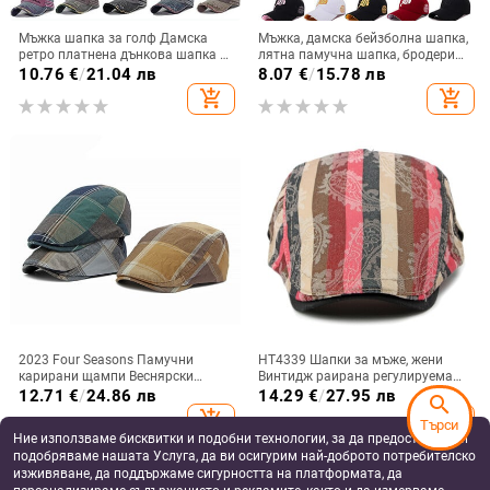
Мъжка шапка за голф Дамска
Мъжка, дамска бейзболна шапка,
ретро платнена дънкова шапка с
лятна памучна шапка, бродерия,
букви Пачуърк Винтидж
хип-хоп шапка, спортна шапка за
10.76
€
/
21.04 лв
8.07
€
/
15.78 лв
бейзболна шапка Унисекс шапка
възрастни, ежедневна шапка с
add_shopping_cart
add_shopping_cart
със закопчалка Есенни хип-хоп
козирка Gorra Hombre, шапка на
шапки Лято
татко
2023 Four Seasons Памучни
HT4339 Шапки за мъже, жени
карирани щампи Веснярски
Винтидж раирана регулируема
шапки Плоска шапка с върхове
шапка с барета Мъжка женска
12.71
€
/
24.86 лв
14.29
€
/
27.95 лв
search
Шапки с барети за мъже и жени
ретро артистична шапка с
add_shopping_cart
add_shopping_cart
Търси
138
барета Пролет Лято Плоска
Ние използваме бисквитки и подобни технологии, за да предоставяме и
шапка
подобряваме нашата Услуга, да ви осигурим най-доброто потребителско
изживяване, да поддържаме сигурността на платформата, да