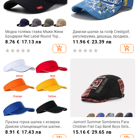
Модна голяма глава Мъже Жени
Дамски шапки за голф Crestgolf,
Бродерия Red Label Round Top
регулируема, дишаща, бродирана
Бейзболна шапка Дишаща
шапка за слънце за спорт,
8.76
€
/
17.13 лв
11.96
€
/
23.39 лв
шапка за слънце за свободното
бейзболна мрежеста шапка за
add_shopping_cart
add_shopping_cart
време Спортна шапка за слънце
слънце на открито
Шапка за голф
Празна горна шапка с козирка
Jamont Summer Sombreros Para
Дамски слънцезащитни шапки
Children Flat Cap Baret Boys Girls
Мъжка памучна шапка с гръб
Painter's Boinas Francesa Mujer
8.91
€
/
17.43 лв
15.16
€
/
29.65 лв
Регулируема за бягане Тенис
Bere Kids Baret 52-56cm