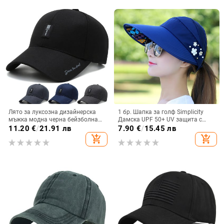
Лято за луксозна дизайнерска
1 бр. Шапка за голф Simplicity
мъжка модна черна бейзболна
Дамска UPF 50+ UV защита с
шапка Дамска зимна спортна
широка периферия Плажна
11.20
€
/
21.91 лв
7.90
€
/
15.45 лв
памучна голф шапка за камион
шапка с козирка за слънце за
add_shopping_cart
add_shopping_cart
Мъжка
съпруга момичета Подарък
Uulticolor Ново евтино