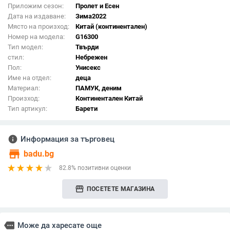
Приложим сезон:
Пролет и Есен
Дата на издаване:
Зима2022
Място на произход:
Китай (континентален)
Номер на модела:
G16300
Тип модел:
Твърди
стил:
Небрежен
Пол:
Унисекс
Име на отдел:
деца
Материал:
ПАМУК, деним
Произход:
Континентален Китай
Тип артикул:
Барети
info
Информация за търговец
store
badu.bg
82.8% позитивни оценки
storefront
ПОСЕТЕТЕ МАГАЗИНА
more
Може да харесате още