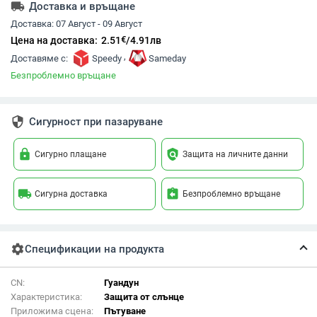
local_shipping
Доставка и връщане
Доставка:
07 Август - 09 Август
€
Цена на доставка:
2.51
/
4.91
лв
,
Доставяме с:
Speedy
Sameday
Безпроблемно връщане
security
Сигурност при пазаруване
lock
policy
Сигурно плащане
Защита на личните данни
local_shipping
assignment_return
Сигурна доставка
Безпроблемно връщане
settings
Спецификации на продукта
CN:
Гуандун
Характеристика:
Защита от слънце
Приложима сцена:
Пътуване