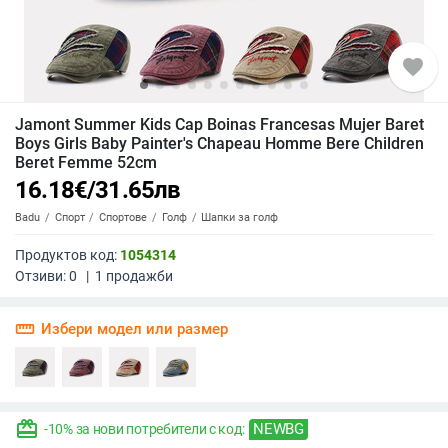
favorite
Jamont Summer Kids Cap Boinas Francesas Mujer Baret
Boys Girls Baby Painter's Chapeau Homme Bere Children
Beret Femme 52cm
16.18
€
/
31.65
лв
Badu
Спорт
Спортове
Голф
Шапки за голф
Продуктов код:
1054314
Отзиви:
0
|
1
продажби
straighten
Избери модел или размер
redeem
NEWBG
-10% за нови потребители с код: