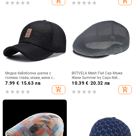
add_shopping_cart
add_shopping_cart
Голф Унисекс
Модна бейзболна шапка с
BOTVELA Mesh Flat Cap Мъже
голяма глава, мъже, жени с
Жени Summer Ivy Caps Net
широка периферия, мрежеста
Newsboy Driving Cabbies Boina
7.99
€
/
15.63 лв
10.39
€
/
20.32 лв
бейзболна шапка с
Bunnet Paddy Dai Cheese-cutter
add_shopping_cart
add_shopping_cart
ултравиолетова сянка Fish Duck
Hats 011
Tongue Cap Голф на открито с
прости букви, дишаща шапка