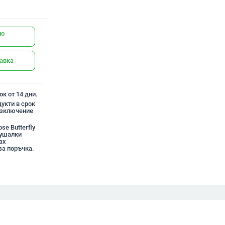
но
тавка
к от 14 дни.
укти в срок
 изключение
se Butterfly
лушалки
ax
за поръчка.