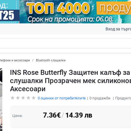
Вход за търг
лефони и аксесоари
Bluetooth слушалки
INS Rose Butterfly Защитен калъф за
слушалки Прозрачен мек силиконов
Аксесоари
0
оценки от потребителите
0
продажби
Продукто
7.36
€
/
14.39
лв
Цена: