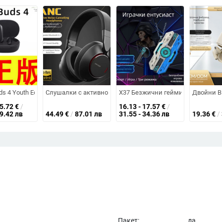
ивост, обхват на връзка 10 m, полуин-ушен дизайн, двустранно стерео,
а въздушна проводимост, за носене около врата, стерео, Bluetooth 5.3, 
s 4 Youth Edition Bluetooth спортни безжични слушалки, за ухото, Bluetooth
Слушалки с активно шумопотискане (ANC), безжични, Bluet
X37 Безжични гейминг слушалки за 
Двойни Bl
45.72
€
/
16.13 - 17.57
€
/
89.42 лв
44.49
€
/
87.01 лв
31.55 - 34.36 лв
19.36
€
/
Пакет:
да