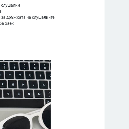
а слушалки
н
 за дръжката на слушалките
ба Заек