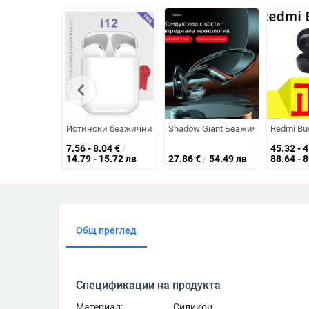
chevron_left
Истински безжични Bluetooth слушалки — IPX5 водоустойч
Shadow Giant Безжични слушалки з
Redmi Bud
7.56 - 8.04
€
/
45.32 - 
14.79 - 15.72 лв
27.86
€
/
54.49 лв
88.64 - 
Общ преглед
Спецификации на продукта
Материал:
Силикон