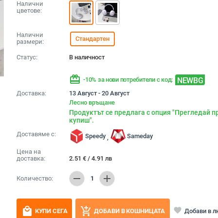
Налични
цветове:
Налични
Стандартен
размери:
Статус:
В наличност
redeem
NEWBG
-10% за нови потребители с код:
Доставка:
13 Август - 20 Август
Лесно връщане
Продуктът се предлага с опция "Прегледай п
купиш".
Доставяме с:
Speedy
Sameday
,
Цена на
доставка:
2.51
€
/
4.91
лв
remove
add
Количество:
1
local_mall
add_shopping_cart
favorite
Добави в 
КУПИ СЕГА
ДОБАВИ В КОШНИЦАТА