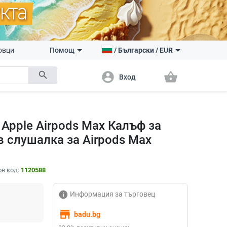
овци
Помощ
/
Български
/
EUR
search
account_circle
shopping_basket
Вход
 Apple Airpods Max Калъф за
 слушалка за Airpods Max
в код:
1120588
info
Информация за търговец
store
badu.bg