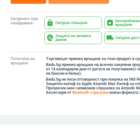
Сигурност при
Безпроблем
lock
assignment_return
Сигурно плащане
пазаруване:
връщане
Защита на личните
policy
local_shipping
Сигурна дос
данни
Политика за
Търговецът приема връщане за този продукт в сро
връщане:
Badu.bg приема връщане на всички закупени прод
от 14 календарни дни от датата на получаване(с
на бански и бельо).
Badu.bg не носи отговорност при покупка на INS Ro
Защитен калъф за Apple Airpods Max Калъф за с
Прозрачен мек силиконов слушалка за Airpods M
Аксесоари от
Bluetooth слушалки
извън формата 