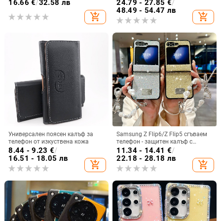
релеф
удароустойчив, прахоустойчив и
16.66
€
/
32.58 лв
24.79 - 27.85
€
/
запечатан
48.49 - 54.47 лв
add_shopping_cart
add_shopping_cart
Универсален поясен калъф за
Samsung Z Flip6/Z Flip5 сгъваем
телефон от изкуствена кожа
телефон - защитен калъф с
блестяща гривна
8.44 - 9.23
€
/
11.34 - 14.41
€
/
16.51 - 18.05 лв
22.18 - 28.18 лв
add_shopping_cart
add_shopping_cart