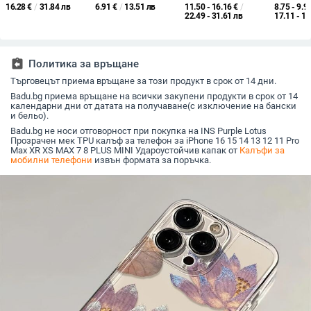
магнитен държач за
прозрачен PP калъф,
пълен екран и
Pro с ма
16.28
€
/
31.84 лв
6.91
€
/
13.51 лв
11.50 - 16.16
€
/
8.75 - 9.9
карти, кожен калъф
не пожълтява,
сърцевиден дизайн
пръстен 
22.49 - 31.61 лв
17.11 - 19
S24Plus, защитен
матиран финиш и
за Huawei Pura XMAX
на допир
калъф, разделен на
гофриран модел
сгъваем и Samsung Z
корпус
части, калъф за
Flip7
мобилен телефон
assignment_return
Политика за връщане
Samsung
Търговецът приема връщане за този продукт в срок от 14 дни.
Badu.bg приема връщане на всички закупени продукти в срок от 14
календарни дни от датата на получаване(с изключение на бански
и бельо).
Badu.bg не носи отговорност при покупка на INS Purple Lotus
Прозрачен мек TPU калъф за телефон за iPhone 16 15 14 13 12 11 Pro
Max XR XS MAX 7 8 PLUS MINI Удароустойчив капак от
Калъфи за
мобилни телефони
извън формата за поръчка.