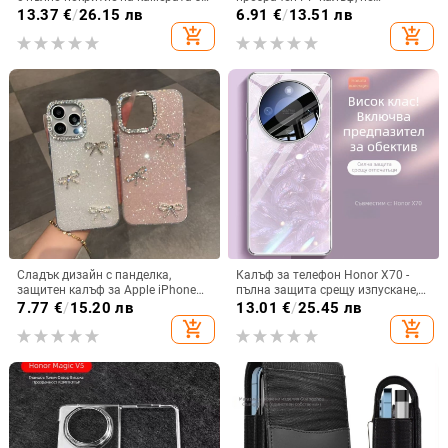
iPhone 14 Pro Max, iPhone 13 Pro
пожълтява, матиран финиш и
13.37
€
/
26.15 лв
6.91
€
/
13.51 лв
и iPhone 12 — удароустойчив
гофриран модел
add_shopping_cart
add_shopping_cart
Сладък дизайн с панделка,
Калъф за телефон Honor X70 -
защитен калъф за Apple iPhone
пълна защита срещу изпускане,
11–15 Pro Max, пълен обхват
закалено стъкло, модел Аурора
7.77
€
/
15.20 лв
13.01
€
/
25.45 лв
add_shopping_cart
add_shopping_cart