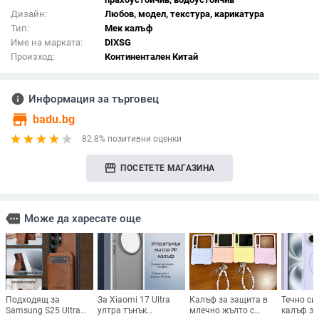
Дизайн:
Любов, модел, текстура, карикатура
Тип:
Мек калъф
Име на марката:
DIXSG
Произход:
Континентален Китай
info
Информация за търговец
store
badu.bg
82.8% позитивни оценки
storefront
ПОСЕТЕТЕ МАГАЗИНА
more
Може да харесате още
Подходящ за
За Xiaomi 17 Ultra
Калъф за защита в
Течно си
Samsung S25 Ultra
ултра тънък
млечно жълто с
калъф за