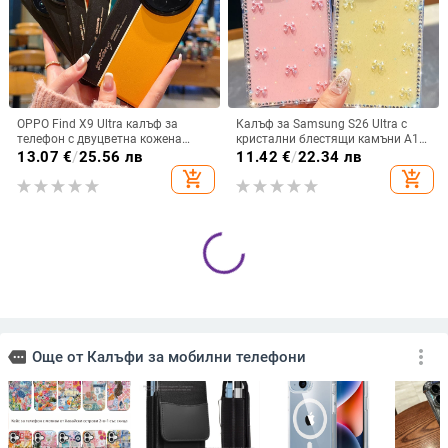
OPPO Find X9 Ultra калъф за
Калъф за Samsung S26 Ultra с
телефон с двуцветна кожена
кристални блестящи камъни A17,
текстура и флуоресцентни линии,
A57IMD Aurora Bow и S24FE,
13.07
€
/
25.56 лв
11.42
€
/
22.34 лв
GT8Pro защитен калъф
защита от падане
add_shopping_cart
add_shopping_cart
Калъф за Samsung Galaxy
Креативен калъф за мобилен
S23/S24/S25/S22 в ледено
телефон Samsung S22+ с
кристално розово със стъклена
остъклено цвете, защита от