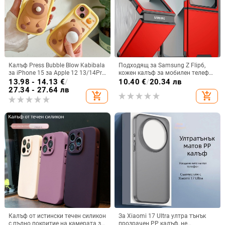
Калъф Press Bubble Blow Kabibala
Подходящ за Samsung Z Flip6,
за iPhone 15 за Apple 12 13/14Pro
кожен калъф за мобилен телефон
Max, устойчив на изпускане 11
Flip5, твърд двустранен калъф
13.98 - 14.13
€
/
10.40
€
/
20.34 лв
против падане за Flip7, защитен
27.34 - 27.64 лв
add_shopping_cart
add_shopping_cart
калъф Armor
Калъф от истински течен силикон
За Xiaomi 17 Ultra ултра тънък
с пълно покритие на камерата за
прозрачен PP калъф, не