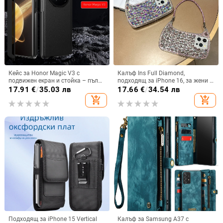
Кейс за Honor Magic V3 с
Калъф Ins Full Diamond,
подвижен екран и стойка – пълна
подходящ за iPhone 16, за жени с
защита, удароустойчив, против
14-инчова личност, огледална
17.91
€
/
35.03 лв
17.66
€
/
34.54 лв
износване, материал PC +
рамка с 13 големи отвора и
add_shopping_cart
add_shopping_cart
имитационна кожа, прецизна
електролитно покритие, с
обработка
диаманти Ins Full Diamond.
Подходящ за iPhone 15 Vertical
Калъф за Samsung A37 с