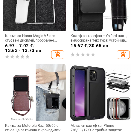
Калъф за Honor Magic V5 със
Калъф за телефон – Oxford плат,
сгъваем дисплей, прозрачен,
ембосирана текстура; устойчив
лъскав, PC материал
на износ и изпадане, против
6.97 - 7.02
€
/
15.67
€
/
30.65 лв
отпечатъци; съвместим с iPhone
13.63 - 13.73 лв
add_shopping_cart
add_shopping_cart
12, iPhone 13, iPhone 14 и други
Калъф за Motorola Razr 50/60 с
Метален калъф за iPhone
сгъваща се гривна с крокодилски
7/8/11/12/X с тройна защита: