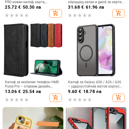
PRO кожен калъф, карта,
обръщащ капак и джоб за карти,
оксфордски плат, найлонов плат,
защита от падане, A16 джоб за
25.72
€
/
50.30 лв
31.68
€
/
61.96 лв
колан, чанта за кръста на
карта, A56 PU/TPU калъф,
add_shopping_cart
add_shopping_cart
мобилен телефон
магнитно затваряне
Калъф за мобилен телефон HMD
Калъф за Galaxy A56 / A26 / A36
Pulse Pro – сгъваем дизайн,
– удароустойчив матов корпус
магнитно задържане, джоб за
от PC+TPU с текстура на кожа
13.06
€
/
25.54 лв
9.60
€
/
18.78 лв
карти, TPU кожа, удароустойчив
add_shopping_cart
add_shopping_cart