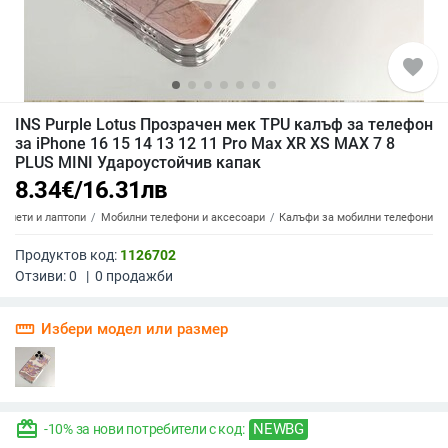
favorite
INS Purple Lotus Прозрачен мек TPU калъф за телефон
за iPhone 16 15 14 13 12 11 Pro Max XR XS MAX 7 8
PLUS MINI Удароустойчив капак
8.34
€
/
16.31
лв
аблети и лаптопи
Мобилни телефони и аксесоари
Калъфи за мобилни телефони
Продуктов код:
1126702
Отзиви:
0
|
0
продажби
straighten
Избери модел или размер
redeem
NEWBG
-10% за нови потребители с код: