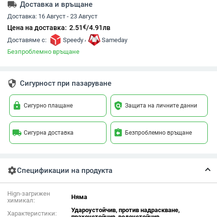
local_shipping
Доставка и връщане
Доставка:
16 Август - 23 Август
€
Цена на доставка:
2.51
/
4.91
лв
,
Доставяме с:
Speedy
Sameday
Безпроблемно връщане
security
Сигурност при пазаруване
lock
policy
Сигурно плащане
Защита на личните данни
local_shipping
assignment_return
Сигурна доставка
Безпроблемно връщане
settings
Спецификации на продукта
Hign-загрижен
Няма
химикал:
Удароустойчив, против надраскване,
Характеристики:
прахоустойчив, водоустойчив