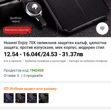
favorite
Huawei Enjoy 70X силиконов защитен калъф, цялостна
защита, против изпускане, мек корпус, модерен стил
12.54 - 16.04
€
/
24.53 - 31.37
лв
аблети и лаптопи
Мобилни телефони и аксесоари
Калъфи за мобилни телефони
Продуктов код:
1942430
Отзиви:
0
|
0
продажби
straighten
Избери модел или размер