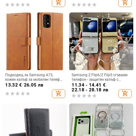
add_shopping_cart
add_shopping_cart
калъф Armor
Подходящ за Samsung A73,
Samsung Z Flip6/Z Flip5 сгъваем
кожен калъф за мобилен телефон
телефон - защитен калъф с
A36/A16, калъф за мобилен
блестяща гривна
13.32
€
/
26.05 лв
11.34 - 14.41
€
/
телефон A26/A56, флип калъф,
22.18 - 28.18 лв
add_shopping_cart
add_shopping_cart
защитен калъф, невидима скоба.