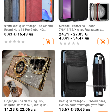
Флип калъф за телефон за Xiaomi
Метален калъф за iPhone
Redmi Note 11 Pro Global 4G,
7/8/11/12/X с тройна защита:
имитационна кожа, бизнес стил
удароустойчив, прахоустойчив и
8.43
€
/
16.49 лв
24.79 - 27.85
€
/
запечатан
48.49 - 54.47 лв
add_shopping_cart
add_shopping_cart
Подходящ за Samsung S25,
Калъф за телефон – Oxford плат,
защитен калъф S22, калъф за
ембосирана текстура; устойчив
мобилен телефон Edge Drill, S24,
на износ и изпадане, против
11.28
€
/
22.06 лв
15.67
€
/
30.65 лв