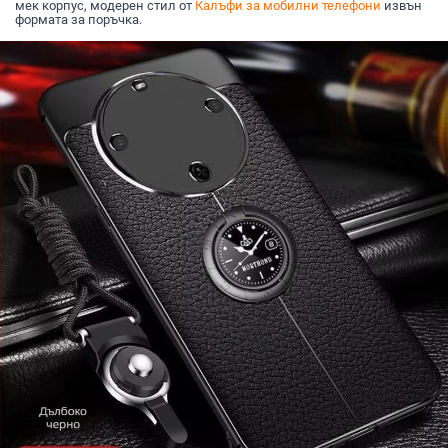
мек корпус, модерен стил от
Калъфи за мобилни телефони
извън
формата за поръчка.