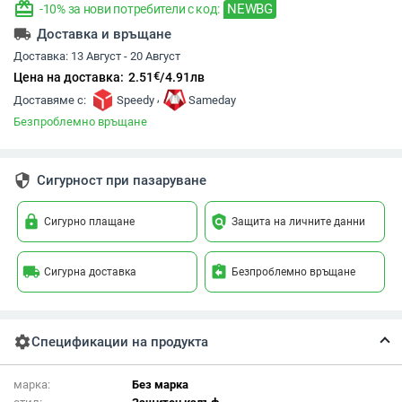
redeem
NEWBG
-10% за нови потребители с код:
local_shipping
Доставка и връщане
Доставка:
13 Август - 20 Август
€
Цена на доставка:
2.51
/
4.91
лв
,
Доставяме с:
Speedy
Sameday
Безпроблемно връщане
security
Сигурност при пазаруване
lock
policy
Сигурно плащане
Защита на личните данни
local_shipping
assignment_return
Сигурна доставка
Безпроблемно връщане
settings
Спецификации на продукта
марка:
Без марка