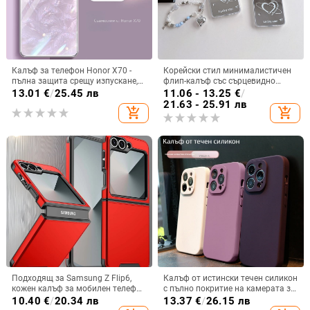
Калъф за телефон Honor X70 -
Корейски стил минималистичен
пълна защита срещу изпускане,
флип-калъф със сърцевидно
закалено стъкло, модел Аурора
огледало за Samsung Galaxy Z
13.01
€
/
25.45 лв
11.06 - 13.25
€
/
Flip 3/4/5
21.63 - 25.91 лв
add_shopping_cart
add_shopping_cart
Подходящ за Samsung Z Flip6,
Калъф от истински течен силикон
кожен калъф за мобилен телефон
с пълно покритие на камерата за
Flip5, твърд двустранен калъф
iPhone 14 Pro Max, iPhone 13 Pro
10.40
€
/
20.34 лв
13.37
€
/
26.15 лв
против падане за Flip7, защитен
и iPhone 12 — удароустойчив