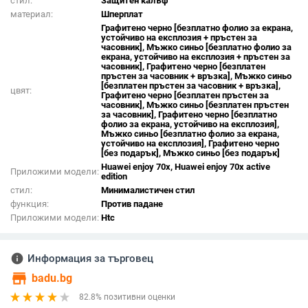
стил:
Защитен калъф
материал:
Шперплат
Графитено черно [безплатно фолио за екрана,
устойчиво на експлозия + пръстен за
часовник], Мъжко синьо [безплатно фолио за
екрана, устойчиво на експлозия + пръстен за
часовник], Графитено черно [безплатен
пръстен за часовник + връзка], Мъжко синьо
[безплатен пръстен за часовник + връзка],
цвят:
Графитено черно [безплатен пръстен за
часовник], Мъжко синьо [безплатен пръстен
за часовник], Графитено черно [безплатно
фолио за екрана, устойчиво на експлозия],
Мъжко синьо [безплатно фолио за екрана,
устойчиво на експлозия], Графитено черно
[без подарък], Мъжко синьо [без подарък]
Huawei enjoy 70x, Huawei enjoy 70x active
Приложими модели:
edition
стил:
Минималистичен стил
функция:
Против падане
Приложими модели:
Htc
info
Информация за търговец
store
badu.bg
82.8% позитивни оценки