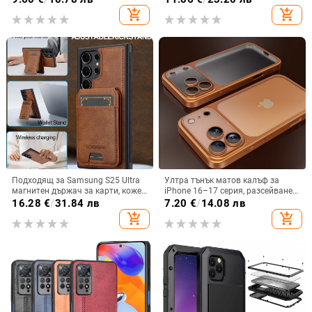
PC+TPU, цветове: розово,
релефна украса
add_shopping_cart
add_shopping_cart
червено, лилаво, синьо, черно
Подходящ за Samsung S25 Ultra
Ултра тънък матов калъф за
магнитен държач за карти, кожен
iPhone 16–17 серия, разсейване
калъф S24Plus, защитен калъф,
на топлината, пълно покритие,
16.28
€
/
31.84 лв
7.20
€
/
14.08 лв
разделен на части, калъф за
удароустойчив и устойчив на
add_shopping_cart
add_shopping_cart
мобилен телефон Samsung
отпечатъци