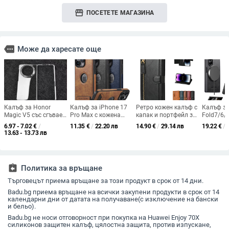
storefront
ПОСЕТЕТЕ МАГАЗИНА
more
Може да харесате още
Калъф за Honor
Калъф за iPhone 17
Ретро кожен калъф с
Калъф з
Magic V5 със сгъваем
Pro Max с кожена
капак и портфейл за
Fold7/6/
дисплей, прозрачен,
текстура и
Google 9 Pro XL и
безжичн
6.97 - 7.02
€
/
11.35
€
/
22.20 лв
14.90
€
/
29.14 лв
19.22
€
/
лъскав, PC материал
подставка, защита
Pixel 8A – ретро стил
и 360° в
13.63 - 13.73 лв
срещу изпускане,
пръстен-
минималистичен
мъжки стил
assignment_return
Политика за връщане
Търговецът приема връщане за този продукт в срок от 14 дни.
Badu.bg приема връщане на всички закупени продукти в срок от 14
календарни дни от датата на получаване(с изключение на бански
и бельо).
Badu.bg не носи отговорност при покупка на Huawei Enjoy 70X
силиконов защитен калъф, цялостна защита, против изпускане,