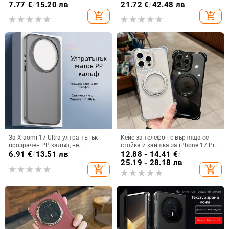
11–15 Pro Max, пълен обхват
пръстен; ръчна изработка,
7.77
€
/
15.20 лв
21.72
€
/
42.48 лв
против изпускане, за Samsung
add_shopping_cart
add_shopping_cart
За Xiaomi 17 Ultra ултра тънък
Кейс за телефон с въртяща се
прозрачен PP калъф, не
стойка и каишка за iPhone 17 Pro
пожълтява, матиран финиш и
Max, 16, 15 и iPhone 11
6.91
€
/
13.51 лв
12.88 - 14.41
€
/
гофриран модел
25.19 - 28.18 лв
add_shopping_cart
add_shopping_cart